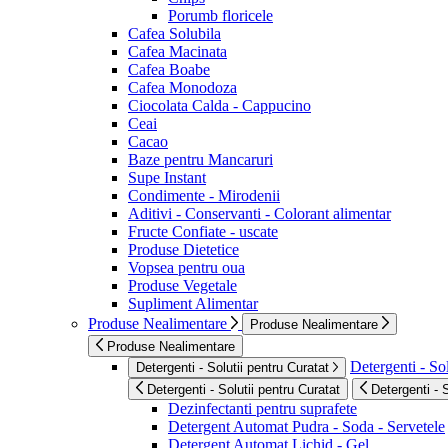
Porumb floricele
Cafea Solubila
Cafea Macinata
Cafea Boabe
Cafea Monodoza
Ciocolata Calda - Cappucino
Ceai
Cacao
Baze pentru Mancaruri
Supe Instant
Condimente - Mirodenii
Aditivi - Conservanti - Colorant alimentar
Fructe Confiate - uscate
Produse Dietetice
Vopsea pentru oua
Produse Vegetale
Supliment Alimentar
Produse Nealimentare
Produse Nealimentare
Produse Nealimentare
Detergenti - Sol
Detergenti - Solutii pentru Curatat
Detergenti - Solutii pentru Curatat
Detergenti - 
Dezinfectanti pentru suprafete
Detergent Automat Pudra - Soda - Servetele
Detergent Automat Lichid - Gel