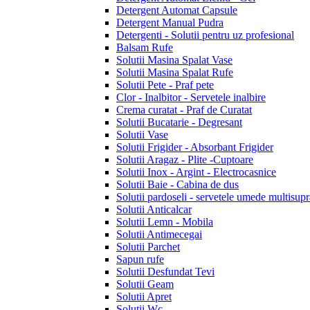
Detergent Automat Capsule
Detergent Manual Pudra
Detergenti - Solutii pentru uz profesional
Balsam Rufe
Solutii Masina Spalat Vase
Solutii Masina Spalat Rufe
Solutii Pete - Praf pete
Clor - Inalbitor - Servetele inalbire
Crema curatat - Praf de Curatat
Solutii Bucatarie - Degresant
Solutii Vase
Solutii Frigider - Absorbant Frigider
Solutii Aragaz - Plite -Cuptoare
Solutii Inox - Argint - Electrocasnice
Solutii Baie - Cabina de dus
Solutii pardoseli - servetele umede multisupr
Solutii Anticalcar
Solutii Lemn - Mobila
Solutii Antimecegai
Solutii Parchet
Sapun rufe
Solutii Desfundat Tevi
Solutii Geam
Solutii Apret
Solutii Wc