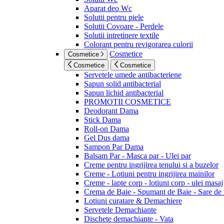
Aparat deo Wc
Solutii pentru piele
Solutii Covoare - Perdele
Solutii intretinere textile
Colorant pentru revigorarea culorii
Cosmetice
Cosmetice
Cosmetice
Cosmetice
Servetele umede antibacteriene
Sapun solid antibacterial
Sapun lichid antibacterial
PROMOTII COSMETICE
Deodorant Dama
Stick Dama
Roll-on Dama
Gel Dus dama
Sampon Par Dama
Balsam Par - Masca par - Ulei par
Creme pentru ingrijirea tenului si a buzelor
Creme - Lotiuni pentru ingrijirea mainilor
Creme - lapte corp - lotiuni corp - ulei masaj
Crema de Baie - Spumant de Baie - Sare de
Lotiuni curatare & Demachiere
Servetele Demachiante
Dischete demachiante - Vata