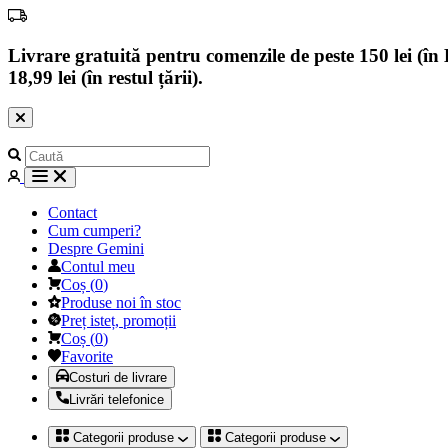
Livrare gratuită pentru comenzile de peste 150 lei (în B
18,99 lei (în restul țării).
Contact
Cum cumperi?
Despre Gemini
Contul meu
Coș
(
0
)
Produse noi în stoc
Preț isteț, promoții
Coș
(
0
)
Favorite
Costuri de livrare
Livrări telefonice
Categorii produse
Categorii produse