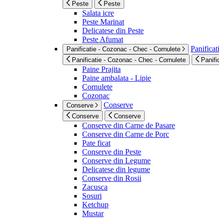
Peste
Peste
Salata icre
Peste Marinat
Delicatese din Peste
Peste Afumat
Panificat
Panificatie - Cozonac - Chec - Cornulete
Panificatie - Cozonac - Chec - Cornulete
Panifi
Paine Prajita
Paine ambalata - Lipie
Cornulete
Cozonac
Conserve
Conserve
Conserve
Conserve
Conserve din Carne de Pasare
Conserve din Carne de Porc
Pate ficat
Conserve din Peste
Conserve din Legume
Delicatese din legume
Conserve din Rosii
Zacusca
Sosuri
Ketchup
Mustar