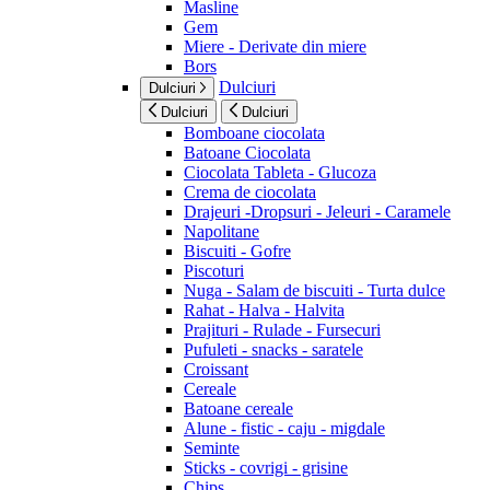
Masline
Gem
Miere - Derivate din miere
Bors
Dulciuri
Dulciuri
Dulciuri
Dulciuri
Bomboane ciocolata
Batoane Ciocolata
Ciocolata Tableta - Glucoza
Crema de ciocolata
Drajeuri -Dropsuri - Jeleuri - Caramele
Napolitane
Biscuiti - Gofre
Piscoturi
Nuga - Salam de biscuiti - Turta dulce
Rahat - Halva - Halvita
Prajituri - Rulade - Fursecuri
Pufuleti - snacks - saratele
Croissant
Cereale
Batoane cereale
Alune - fistic - caju - migdale
Seminte
Sticks - covrigi - grisine
Chips