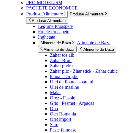
PRO MODELISM
PACHETE ECONOMICE
Produse Alimentare
Produse Alimentare
Produse Alimentare
Legume Proaspete
Fructe Proaspete
Inghetata
Alimente de Baza
Alimente de Baza
Alimente de Baza
Alimente de Baza
Zahar tos alb
Zahar Brun
Zahar pudra
Zahar plic - Zhar stick - Zahar cubic
Faina - Drojdie
Ulei de floarea soarelui
Ulei de masline
Malai
Orez - Fasole
Gris - Pesmet - Arpacas
Oua
Otet Romania
Otet import
Sare
Paste fainoase