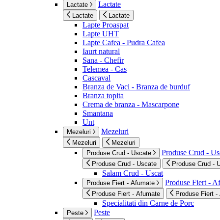
Lactate
Lactate
Lactate
Lactate
Lapte Proaspat
Lapte UHT
Lapte Cafea - Pudra Cafea
Iaurt natural
Sana - Chefir
Telemea - Cas
Cascaval
Branza de Vaci - Branza de burduf
Branza topita
Crema de branza - Mascarpone
Smantana
Unt
Mezeluri
Mezeluri
Mezeluri
Mezeluri
Produse Crud - Us
Produse Crud - Uscate
Produse Crud - Uscate
Produse Crud - 
Salam Crud - Uscat
Produse Fiert - 
Produse Fiert - Afumate
Produse Fiert - Afumate
Produse Fiert -
Specialitati din Carne de Porc
Peste
Peste