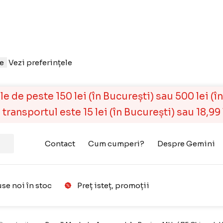
le
Vezi preferințele
 de peste 150 lei (în București) sau 500 lei (în r
ransportul este 15 lei (în București) sau 18,99 l
Contact
Cum cumperi?
Despre Gemini
se noi în stoc
Preț isteț, promoții
Favorit