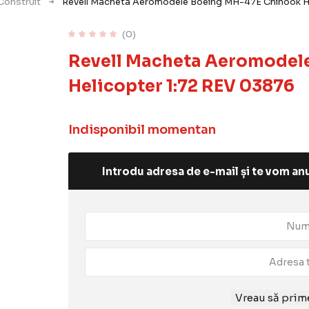
 Construit
Revell Macheta Aeromodele Boeing MH-47E Chinook He
(0)
Revell Macheta Aeromodel
Helicopter 1:72 REV 03876
Indisponibil momentan
Introdu adresa de e-mail și te vom anu
Vreau să prime