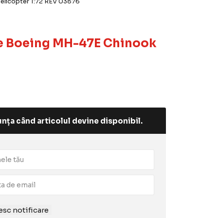
licopter 1:72 REV 03876
e Boeing MH-47E Chinook
nța când articolul devine disponibil.
sc notificare