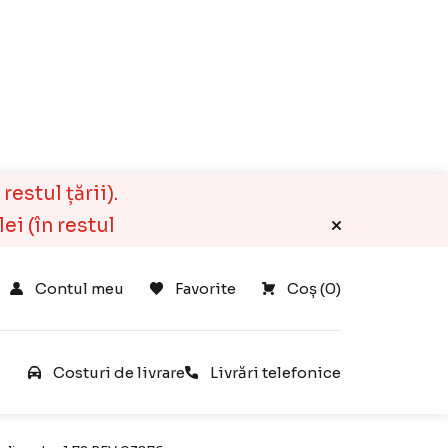
estul țării).
ei (în restul
Contul meu
Favorite
Coș 
(
0
)
e
Costuri de livrare
Livrări telefonice