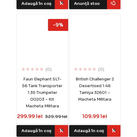
Adaugă în coș
Anunță stoc
-9%
(0)
(0)
Faun Elephant SLT-
British Challenger 2
56 Tank Transporter
Desertised 1:48
1:35 Trumpeter
Tamiya 32601 –
00203 – Kit
Macheta Militara
Macheta Militara
299.99 lei
109.99 lei
329.99 lei
Adaugă în coș
Adaugă în coș