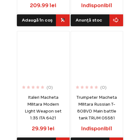
209.99 lei
Indisponibil
Adaugă în coș
Anunță stoc
(0)
(0)
Italeri Macheta
Trumpeter Macheta
Militara Modern
Militara Russian T-
Light Weapon set
80BVD Main battle
1:35 ITA 6421
tank TRUM 05581
29.99 lei
Indisponibil