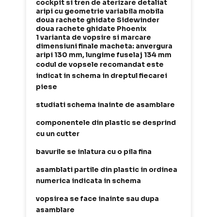
cockpit si tren de aterizare detaliat
aripi cu geometrie variabila mobila
doua rachete ghidate Sidewinder
doua rachete ghidate Phoenix
1
varianta de vopsire si marcare
dimensiuni finale macheta: anvergura
aripi 130 mm, lungime fuselaj 134 mm
codul de vopsele recomandat este
indicat in schema in dreptul fiecarei
piese
studiati schema inainte de asamblare
componentele din plastic se desprind
cu un cutter
bavurile se inlatura cu o pila fina
asamblati partile din plastic in ordinea
numerica indicata in schema
vopsirea se face inainte sau dupa
asamblare