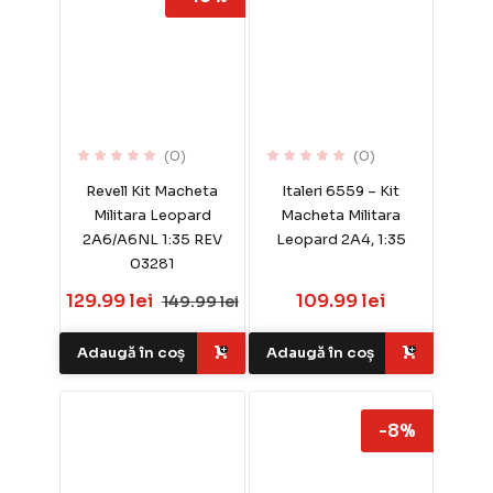
(0)
(0)
Revell Kit Macheta
Italeri 6559 – Kit
Militara Leopard
Macheta Militara
2A6/A6NL 1:35 REV
Leopard 2A4, 1:35
03281
129.99 lei
109.99 lei
149.99 lei
Adaugă în coș
Adaugă în coș
-8%