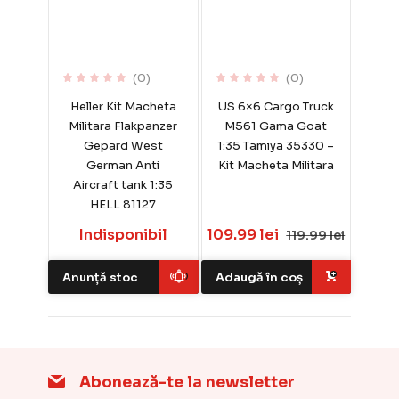
(0)
(0)
Heller Kit Macheta
US 6×6 Cargo Truck
Militara Flakpanzer
M561 Gama Goat
Gepard West
1:35 Tamiya 35330 –
German Anti
Kit Macheta Militara
Aircraft tank 1:35
HELL 81127
Indisponibil
109.99 lei
119.99 lei
Anunță stoc
Adaugă în coș
Abonează-te la newsletter