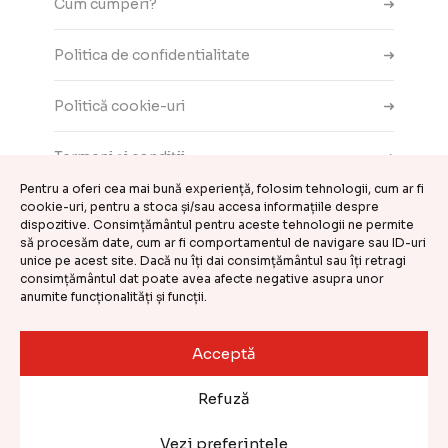
Cum cumperi?
Politica de confidentialitate
Politică cookie-uri
Termeni și condiții
Pentru a oferi cea mai bună experiență, folosim tehnologii, cum ar fi
cookie-uri, pentru a stoca și/sau accesa informațiile despre
Contact
dispozitive. Consimțământul pentru aceste tehnologii ne permite
să procesăm date, cum ar fi comportamentul de navigare sau ID-uri
ANPC
unice pe acest site. Dacă nu îți dai consimțământul sau îți retragi
consimțământul dat poate avea afecte negative asupra unor
anumite funcționalități și funcții.
Setări cookie-uri
Acceptă
©
CASA DE COMENZI GEMINI S.R.L.
2026
Refuză
Website realizat și întreținut de
Kooperativa
Vezi preferințele