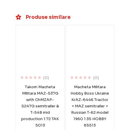
Produse similare
(0)
(0)
Takom Macheta
Macheta Militara
Militara MAZ-537G
Hobby Boss Ukraine
with ChMZAP-
KrAZ-6446 Tractor
5247G semitrailer &
+ MAZ semitrailer +
T-54B mid
Russian T-62 model
production 1:72 TAK
1960 1:35 HOBBY
5013
85513