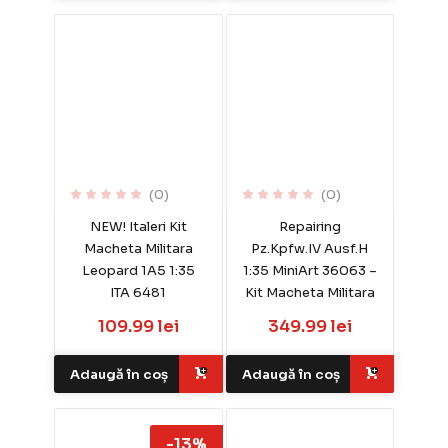
(0)
(0)
NEW! Italeri Kit
Repairing
Macheta Militara
Pz.Kpfw.IV Ausf.H
Leopard 1A5 1:35
1:35 MiniArt 36063 –
ITA 6481
Kit Macheta Militara
109.99 lei
349.99 lei
Adaugă în coș
Adaugă în coș
-13%