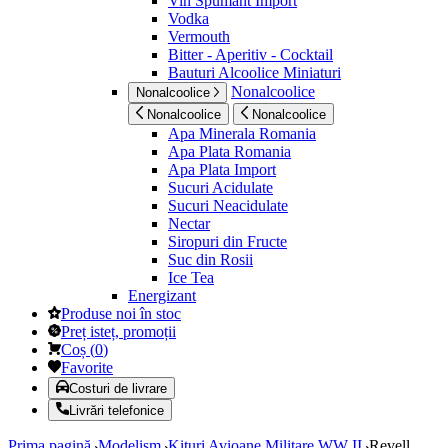
Vin Spumant Import
Vodka
Vermouth
Bitter - Aperitiv - Cocktail
Bauturi Alcoolice Miniaturi
Nonalcoolice
Nonalcoolice
Nonalcoolice
Nonalcoolice
Apa Minerala Romania
Apa Plata Romania
Apa Plata Import
Sucuri Acidulate
Sucuri Neacidulate
Nectar
Siropuri din Fructe
Suc din Rosii
Ice Tea
Energizant
Produse noi în stoc
Preț isteț, promoții
Coș
(
0
)
Favorite
Costuri de livrare
Livrări telefonice
Prima pagină
Modelism
Kituri Avioane Militare WW II
Revell