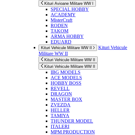
Kituri Avioane Militare WW I
SPECIAL HOBBY
ACADEMY
MisterCraft
RODEN
TAKOM
ARMA HOBBY
EDUARD
Kituri Vehicule
Kituri Vehicule Militare WW II
Militare WW II
Kituri Vehicule Militare WW II
Kituri Vehicule Militare WW II
IBG MODELS
ACE MODELS
HOBBY BOSS
REVELL
DRAGON
MASTER BOX
ZVEZDA
HELLER
TAMIYA
THUNDER MODEL
ITALERI
MPM PRODUCTION