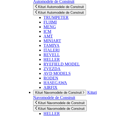
Automodele de Construit
Kituri Automodele de Construit
Kituri Automodele de Construit
TRUMPETER
FUJIMI
MENG
ICM
AMT
MINIART
TAMIYA
ITALERI
REVELL
HELLER
RYEFIELD MODEL
ZVEZDA
AVD MODELS
RODEN
HASEGAWA
AIRFIX
Kituri
Kituri Navomodele de Construit
Navomodele de Construit
Kituri Navomodele de Construit
Kituri Navomodele de Construit
HELLER