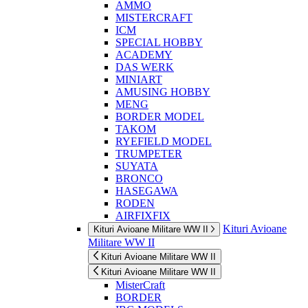
AMMO
MISTERCRAFT
ICM
SPECIAL HOBBY
ACADEMY
DAS WERK
MINIART
AMUSING HOBBY
MENG
BORDER MODEL
TAKOM
RYEFIELD MODEL
TRUMPETER
SUYATA
BRONCO
HASEGAWA
RODEN
AIRFIXFIX
Kituri Avioane
Kituri Avioane Militare WW II
Militare WW II
Kituri Avioane Militare WW II
Kituri Avioane Militare WW II
MisterCraft
BORDER