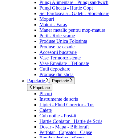
Pungi Alimentare - Pungi sandwich
Pungi Gheata - Hartie Copt
Set Pardoseala - Galeti - Storcatoare
Mopuri
Maturi - Faras
Maner metalic pentru mop-matura
Perii - Role scame
Produse Unica Folosinta
Produse uz caznic
Accesorii bucatarie
Vase Termorezistente
Vase Emailate - Teflonate
Cutii depozitare
Produse din sticla
Papetarie
Papetarie
Papetarie
Plicuri
Instrumente de scris
Lipici - Fluid Corector - Tus
Caiete
Cub notite - Post-it
Hartie Copiator - Hartie de Scris
Dosar - Mapa - Biblioraft
Perfotar - Capsator - Capse
Banda adeziva - sfoara