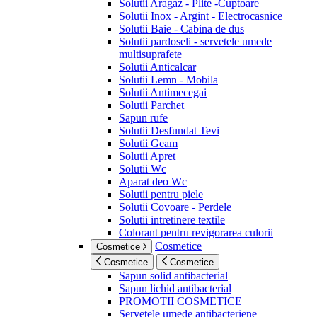
Solutii Aragaz - Plite -Cuptoare
Solutii Inox - Argint - Electrocasnice
Solutii Baie - Cabina de dus
Solutii pardoseli - servetele umede
multisuprafete
Solutii Anticalcar
Solutii Lemn - Mobila
Solutii Antimecegai
Solutii Parchet
Sapun rufe
Solutii Desfundat Tevi
Solutii Geam
Solutii Apret
Solutii Wc
Aparat deo Wc
Solutii pentru piele
Solutii Covoare - Perdele
Solutii intretinere textile
Colorant pentru revigorarea culorii
Cosmetice
Cosmetice
Cosmetice
Cosmetice
Sapun solid antibacterial
Sapun lichid antibacterial
PROMOTII COSMETICE
Servetele umede antibacteriene