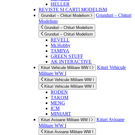
HELLER
REVISTE SI CARTI MODELISM
Grunduri – Chituri
Grunduri – Chituri Modelism
Modelism
Grunduri – Chituri Modelism
Grunduri – Chituri Modelism
REVELL
Mr.Hobby
TAMIYA
GREEN STUFF
AK INTERACTIVE
Kituri Vehicule
Kituri Vehicule Militare WW I
Militare WW I
Kituri Vehicule Militare WW I
Kituri Vehicule Militare WW I
RODEN
TAKOM
MENG
ICM
MINIART
Kituri Avioane
Kituri Avioane Militare WW I
Militare WW I
Kituri Avioane Militare WW I