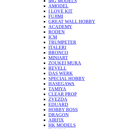
IBG MODELS
AMODEL
I LOVE KIT
FUJIMI
GREAT WALL HOBBY
ACADEMY
RODEN
ICM
TRUMPETER
ITALERI
BRONCO
MINIART
ZOUKEI MURA
REVELL
DAS WERK
SPECIAL HOBBY
HASEGAWA
TAMIYA
CLEAR PROP
ZVEZDA
EDUARD
HOBBY BOSS
DRAGON
AIRFIX
HK MODELS