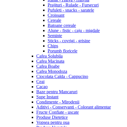
Prajituri - Rulade - Fursecuri
Pufuleti - snacks - saratele
Croissant
Cereale
Batoane cereale
Alune - fistic - caju - migdale
Seminte
Sticks - covrigi - grisine
Chips
Porumb floricele
Cafea Solubila
Cafea Macinata
Cafea Boabe
Cafea Monodoza
Ciocolata Calda - Cappucino
Ceai
Cacao
Baze pentru Mancaruri
Supe Instant
Condimente - Mirodenii
Aditivi - Conservanti - Colorant alimentar
Fructe Confiate - uscate
Produse Dietetice
Vopsea pentru oua