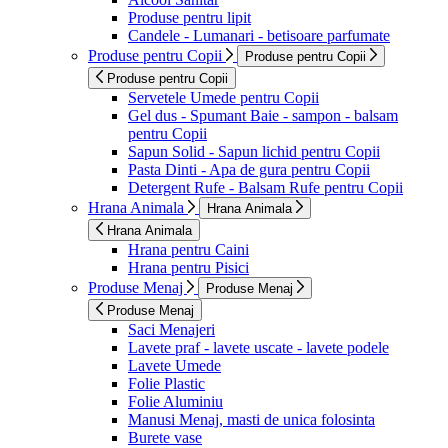
Produse pentru lipit
Candele - Lumanari - betisoare parfumate
Produse pentru Copii
Produse pentru Copii
Produse pentru Copii
Servetele Umede pentru Copii
Gel dus - Spumant Baie - sampon - balsam
pentru Copii
Sapun Solid - Sapun lichid pentru Copii
Pasta Dinti - Apa de gura pentru Copii
Detergent Rufe - Balsam Rufe pentru Copii
Hrana Animala
Hrana Animala
Hrana Animala
Hrana pentru Caini
Hrana pentru Pisici
Produse Menaj
Produse Menaj
Produse Menaj
Saci Menajeri
Lavete praf - lavete uscate - lavete podele
Lavete Umede
Folie Plastic
Folie Aluminiu
Manusi Menaj, masti de unica folosinta
Burete vase