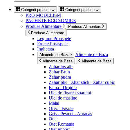
Categorii produse
Categorii produse
PRO MODELISM
PACHETE ECONOMICE
Produse Alimentare
Produse Alimentare
Produse Alimentare
Legume Proaspete
Fructe Proaspete
Inghetata
Alimente de Baza
Alimente de Baza
Alimente de Baza
Alimente de Baza
Zahar tos alb
Zahar Brun
Zahar pudra
Zahar plic - Zhar stick - Zahar cubic
Faina - Drojdie
Ulei de floarea soarelui
Ulei de masline
Malai
Orez - Fasole
Gris - Pesmet - Arpacas
Oua
Otet Romania
Otet import