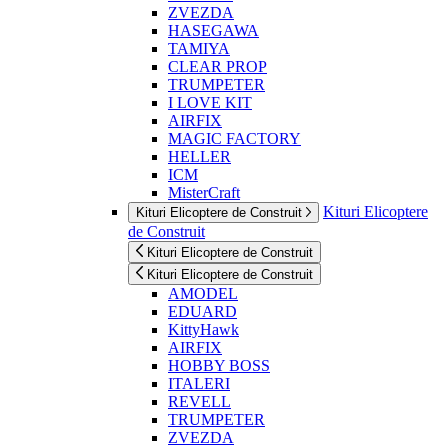
ZVEZDA
HASEGAWA
TAMIYA
CLEAR PROP
TRUMPETER
I LOVE KIT
AIRFIX
MAGIC FACTORY
HELLER
ICM
MisterCraft
Kituri Elicoptere
Kituri Elicoptere de Construit
de Construit
Kituri Elicoptere de Construit
Kituri Elicoptere de Construit
AMODEL
EDUARD
KittyHawk
AIRFIX
HOBBY BOSS
ITALERI
REVELL
TRUMPETER
ZVEZDA