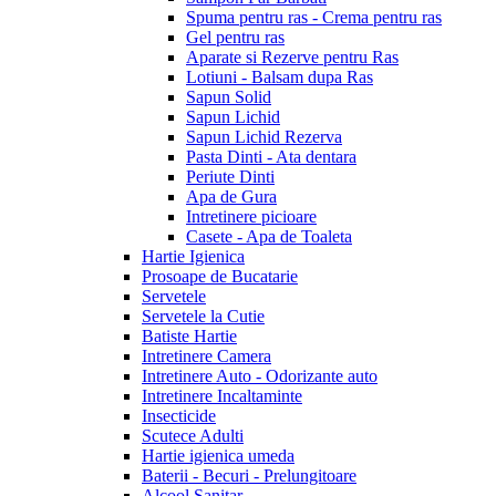
Spuma pentru ras - Crema pentru ras
Gel pentru ras
Aparate si Rezerve pentru Ras
Lotiuni - Balsam dupa Ras
Sapun Solid
Sapun Lichid
Sapun Lichid Rezerva
Pasta Dinti - Ata dentara
Periute Dinti
Apa de Gura
Intretinere picioare
Casete - Apa de Toaleta
Hartie Igienica
Prosoape de Bucatarie
Servetele
Servetele la Cutie
Batiste Hartie
Intretinere Camera
Intretinere Auto - Odorizante auto
Intretinere Incaltaminte
Insecticide
Scutece Adulti
Hartie igienica umeda
Baterii - Becuri - Prelungitoare
Alcool Sanitar