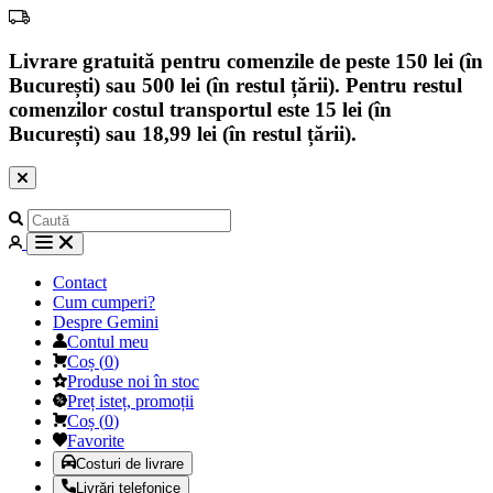
Livrare gratuită pentru comenzile de peste 150 lei (în
București) sau 500 lei (în restul țării). Pentru restul
comenzilor costul transportul este 15 lei (în
București) sau 18,99 lei (în restul țării).
Contact
Cum cumperi?
Despre Gemini
Contul meu
Coș
(
0
)
Produse noi în stoc
Preț isteț, promoții
Coș
(
0
)
Favorite
Costuri de livrare
Livrări telefonice