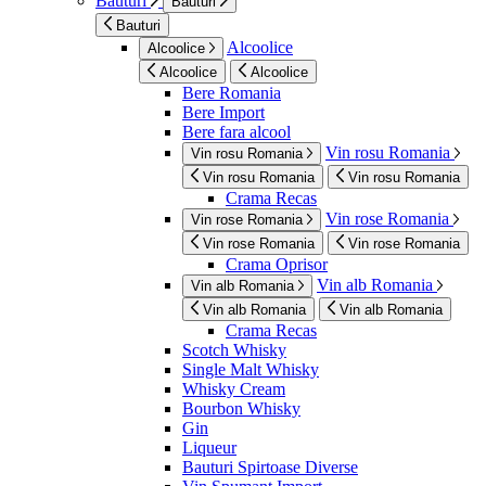
Bauturi
Bauturi
Bauturi
Alcoolice
Alcoolice
Alcoolice
Alcoolice
Bere Romania
Bere Import
Bere fara alcool
Vin rosu Romania
Vin rosu Romania
Vin rosu Romania
Vin rosu Romania
Crama Recas
Vin rose Romania
Vin rose Romania
Vin rose Romania
Vin rose Romania
Crama Oprisor
Vin alb Romania
Vin alb Romania
Vin alb Romania
Vin alb Romania
Crama Recas
Scotch Whisky
Single Malt Whisky
Whisky Cream
Bourbon Whisky
Gin
Liqueur
Bauturi Spirtoase Diverse