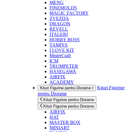
MENG
FINEMOLDS
MAGIC FACTORY
ZVEZDA
DRAGON
REVELL
ITALERI
HOBBY BOSS
TAMIYA
I LOVE KIT
MisterCraft
ICM
TRUMPETER
HASEGAWA
AIRFIX
ACADEMY
Kituri Figurine
Kituri Figurine pentru Diorame
pentru Diorame
Kituri Figurine pentru Diorame
Kituri Figurine pentru Diorame
AIRFIX
HAT
MASTER BOX
MINIART