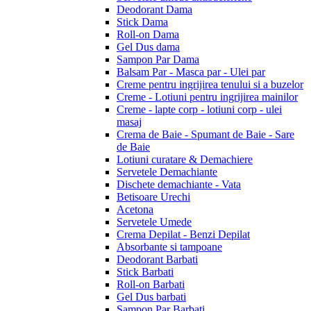
Deodorant Dama
Stick Dama
Roll-on Dama
Gel Dus dama
Sampon Par Dama
Balsam Par - Masca par - Ulei par
Creme pentru ingrijirea tenului si a buzelor
Creme - Lotiuni pentru ingrijirea mainilor
Creme - lapte corp - lotiuni corp - ulei
masaj
Crema de Baie - Spumant de Baie - Sare
de Baie
Lotiuni curatare & Demachiere
Servetele Demachiante
Dischete demachiante - Vata
Betisoare Urechi
Acetona
Servetele Umede
Crema Depilat - Benzi Depilat
Absorbante si tampoane
Deodorant Barbati
Stick Barbati
Roll-on Barbati
Gel Dus barbati
Sampon Par Barbati