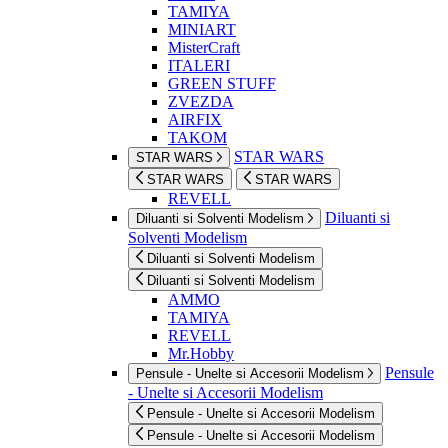
TAMIYA
MINIART
MisterCraft
ITALERI
GREEN STUFF
ZVEZDA
AIRFIX
TAKOM
STAR WARS
STAR WARS
STAR WARS
STAR WARS
REVELL
Diluanti si
Diluanti si Solventi Modelism
Solventi Modelism
Diluanti si Solventi Modelism
Diluanti si Solventi Modelism
AMMO
TAMIYA
REVELL
Mr.Hobby
Pensule
Pensule - Unelte si Accesorii Modelism
- Unelte si Accesorii Modelism
Pensule - Unelte si Accesorii Modelism
Pensule - Unelte si Accesorii Modelism