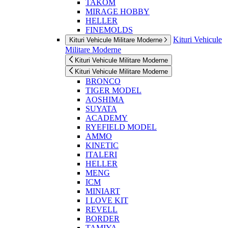
TAKOM
MIRAGE HOBBY
HELLER
FINEMOLDS
Kituri Vehicule
Kituri Vehicule Militare Moderne
Militare Moderne
Kituri Vehicule Militare Moderne
Kituri Vehicule Militare Moderne
BRONCO
TIGER MODEL
AOSHIMA
SUYATA
ACADEMY
RYEFIELD MODEL
AMMO
KINETIC
ITALERI
HELLER
MENG
ICM
MINIART
I LOVE KIT
REVELL
BORDER
TAMIYA