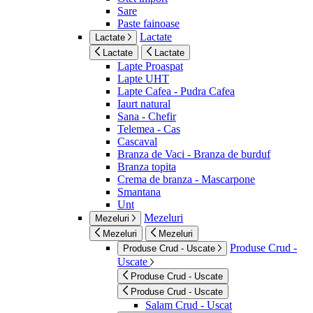
Sare
Paste fainoase
Lactate
Lactate
Lactate
Lactate
Lapte Proaspat
Lapte UHT
Lapte Cafea - Pudra Cafea
Iaurt natural
Sana - Chefir
Telemea - Cas
Cascaval
Branza de Vaci - Branza de burduf
Branza topita
Crema de branza - Mascarpone
Smantana
Unt
Mezeluri
Mezeluri
Mezeluri
Mezeluri
Produse Crud -
Produse Crud - Uscate
Uscate
Produse Crud - Uscate
Produse Crud - Uscate
Salam Crud - Uscat