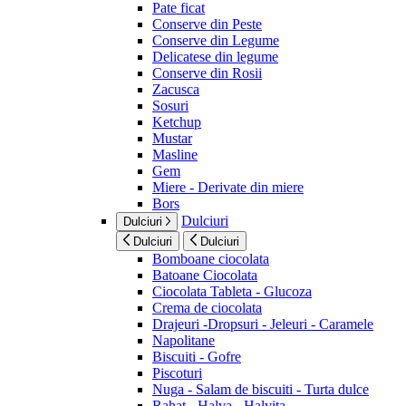
Pate ficat
Conserve din Peste
Conserve din Legume
Delicatese din legume
Conserve din Rosii
Zacusca
Sosuri
Ketchup
Mustar
Masline
Gem
Miere - Derivate din miere
Bors
Dulciuri
Dulciuri
Dulciuri
Dulciuri
Bomboane ciocolata
Batoane Ciocolata
Ciocolata Tableta - Glucoza
Crema de ciocolata
Drajeuri -Dropsuri - Jeleuri - Caramele
Napolitane
Biscuiti - Gofre
Piscoturi
Nuga - Salam de biscuiti - Turta dulce
Rahat - Halva - Halvita