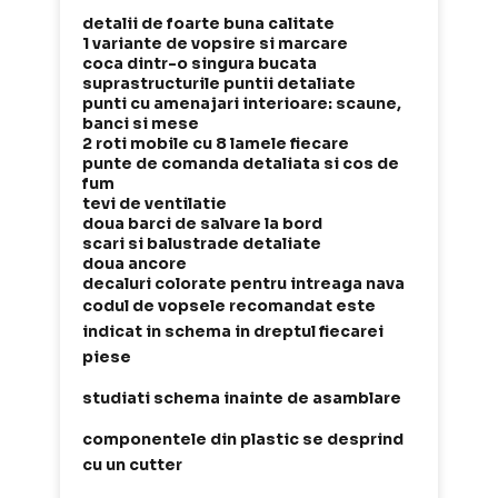
detalii de foarte buna calitate
1 variante de vopsire si marcare
coca dintr-o singura bucata
suprastructurile puntii detaliate
punti cu amenajari interioare: scaune,
banci si mese
2 roti mobile cu 8 lamele fiecare
punte de comanda detaliata si cos de
fum
tevi de ventilatie
doua barci de salvare la bord
scari si balustrade detaliate
doua ancore
decaluri colorate pentru intreaga nava
codul de vopsele recomandat este
indicat in schema in dreptul fiecarei
piese
studiati schema inainte de asamblare
componentele din plastic se desprind
cu un cutter