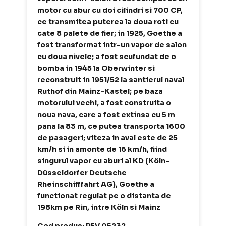
motor cu abur cu doi cilindri si 700 CP,
ce transmitea puterea la doua roti cu
cate 8 palete de fier; in 1925, Goethe a
fost transformat intr-un vapor de salon
cu doua nivele; a fost scufundat de o
bomba in 1945 la Oberwinter si
reconstruit in 1951/52 la santierul naval
Ruthof din Mainz-Kastel; pe baza
motorului vechi, a fost construita o
noua nava, care a fost extinsa cu 5 m
pana la 83 m, ce putea transporta 1600
de pasageri; viteza in aval este de 25
km/h si in amonte de 16 km/h, fiind
singurul vapor cu aburi al KD (Köln-
Düsseldorfer Deutsche
Rheinschifffahrt AG), Goethe a
functionat regulat pe o distanta de
198km pe Rin, intre Köln si Mainz