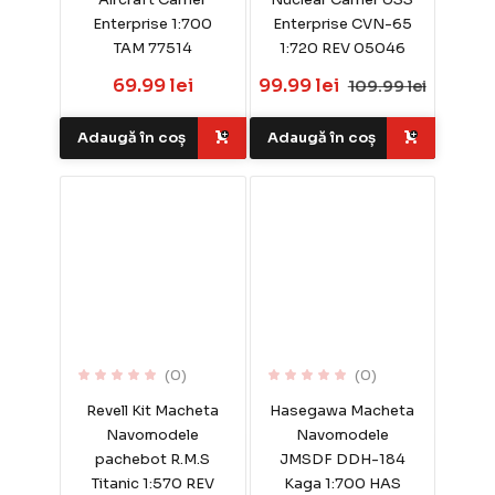
Enterprise 1:700
Enterprise CVN-65
TAM 77514
1:720 REV 05046
69.99 lei
99.99 lei
109.99 lei
Adaugă în coș
Adaugă în coș
(0)
(0)
Revell Kit Macheta
Hasegawa Macheta
Navomodele
Navomodele
pachebot R.M.S
JMSDF DDH-184
Titanic 1:570 REV
Kaga 1:700 HAS