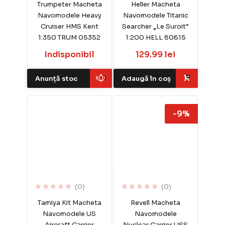
Trumpeter Macheta
Heller Macheta
Navomodele Heavy
Navomodele Titanic
Cruiser HMS Kent
Searcher „Le Suroit”
1:350 TRUM 05352
1:200 HELL 80615
Indisponibil
129.99 lei
Anunță stoc
Adaugă în coș
-9%
(0)
(0)
Tamiya Kit Macheta
Revell Macheta
Navomodele US
Navomodele
Aircraft Carrier
Nuclear Carrier USS