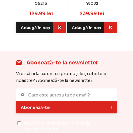
05215
49032
129.99 lei
239.99 lei
Adaugă în coș
Adaugă în coș
Abonează-te la newsletter
Vrei să fii la curent cu promoțiile și ofertele
noastre? Abonează-te la newsletter:
Abonează-te
Am citit și am înțeles
politica de
confidențialitate