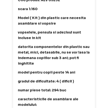
Cod produs: REV 05232
scara 1:160
Model ( Kit ) din plastic care necesita
asamblare si vopsire
vopselele, pensula si adezivul sunt
incluse in kit
datorita componentelor din plastic sau
metal, mici, detasabile, nu se vor lasa la
indemana copiilor sub 3 ani; pot fi
inghitite
model pentru copii peste 14 ani
gradul de dificultate: 4 ( dificil )
numar piese total: 294 buc
caracteristicile de asamblare ale
modelului: