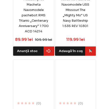
Macheta
Navomodele USS
Navomodele
Missouri The
pachebot RMS
„Mighty Mo” US
Titanic „Centenary
Navy Battleship
Anniversary” 1:700
1:535 REV 10301
ACD 14214
89.99 lei
119.99 lei
109.99 lei
Anunță stoc
Adaugă în coș
(0)
(0)