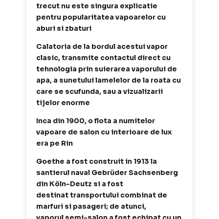
trecut nu este singura explicatie
pentru popularitatea vapoarelor cu
aburi si zbaturi
Calatoria de la bordul acestui vapor
clasic, transmite contactul direct cu
tehnologia prin suierarea vaporului de
apa, a sunetului lamelelor de la roata cu
care se scufunda, sau a vizualizarii
tijelor enorme
Inca din 1900, o flota a numitelor
vapoare de salon cu interioare de lux
era pe Rin
Goethe a fost construit in 1913 la
santierul naval Gebrüder Sachsenberg
din Köln-Deutz si a fost
destinat transportului combinat de
marfuri si pasageri; de atunci,
vaporul semi-salon a fost echipat cu un