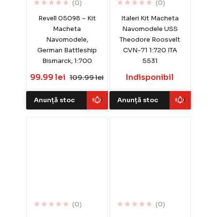
(0)
(0)
Revell 05098 – Kit
Italeri Kit Macheta
Macheta
Navomodele USS
Navomodele,
Theodore Roosvelt
German Battleship
CVN-71 1:720 ITA
Bismarck, 1:700
5531
99.99 lei
Indisponibil
109.99 lei
Anunță stoc
Anunță stoc
(0)
(0)