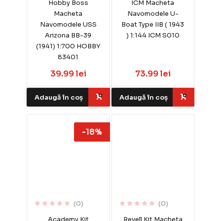
Hobby Boss
ICM Macheta
Macheta
Navomodele U-
Navomodele USS
Boat Type IIB ( 1943
Arizona BB-39
) 1:144 ICM S010
(1941) 1:700 HOBBY
83401
39.99 lei
73.99 lei
Adaugă în coș
Adaugă în coș
-18%
(0)
(0)
Academy Kit
Revell Kit Macheta