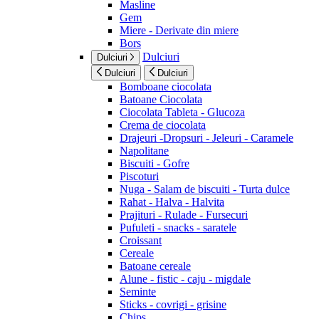
Masline
Gem
Miere - Derivate din miere
Bors
Dulciuri
Dulciuri
Dulciuri
Dulciuri
Bomboane ciocolata
Batoane Ciocolata
Ciocolata Tableta - Glucoza
Crema de ciocolata
Drajeuri -Dropsuri - Jeleuri - Caramele
Napolitane
Biscuiti - Gofre
Piscoturi
Nuga - Salam de biscuiti - Turta dulce
Rahat - Halva - Halvita
Prajituri - Rulade - Fursecuri
Pufuleti - snacks - saratele
Croissant
Cereale
Batoane cereale
Alune - fistic - caju - migdale
Seminte
Sticks - covrigi - grisine
Chips