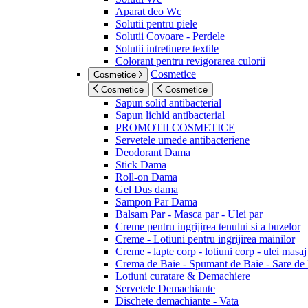
Aparat deo Wc
Solutii pentru piele
Solutii Covoare - Perdele
Solutii intretinere textile
Colorant pentru revigorarea culorii
Cosmetice
Cosmetice
Cosmetice
Cosmetice
Sapun solid antibacterial
Sapun lichid antibacterial
PROMOTII COSMETICE
Servetele umede antibacteriene
Deodorant Dama
Stick Dama
Roll-on Dama
Gel Dus dama
Sampon Par Dama
Balsam Par - Masca par - Ulei par
Creme pentru ingrijirea tenului si a buzelor
Creme - Lotiuni pentru ingrijirea mainilor
Creme - lapte corp - lotiuni corp - ulei masaj
Crema de Baie - Spumant de Baie - Sare de
Lotiuni curatare & Demachiere
Servetele Demachiante
Dischete demachiante - Vata