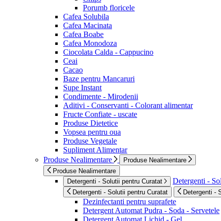
Porumb floricele
Cafea Solubila
Cafea Macinata
Cafea Boabe
Cafea Monodoza
Ciocolata Calda - Cappucino
Ceai
Cacao
Baze pentru Mancaruri
Supe Instant
Condimente - Mirodenii
Aditivi - Conservanti - Colorant alimentar
Fructe Confiate - uscate
Produse Dietetice
Vopsea pentru oua
Produse Vegetale
Supliment Alimentar
Produse Nealimentare
Produse Nealimentare
Produse Nealimentare
Detergenti - Sol
Detergenti - Solutii pentru Curatat
Detergenti - Solutii pentru Curatat
Detergenti - 
Dezinfectanti pentru suprafete
Detergent Automat Pudra - Soda - Servetele
Detergent Automat Lichid - Gel