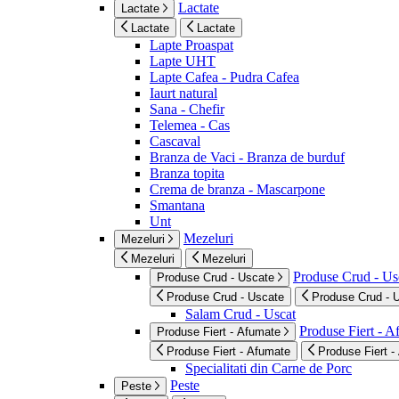
Lactate
Lactate
Lactate
Lactate
Lapte Proaspat
Lapte UHT
Lapte Cafea - Pudra Cafea
Iaurt natural
Sana - Chefir
Telemea - Cas
Cascaval
Branza de Vaci - Branza de burduf
Branza topita
Crema de branza - Mascarpone
Smantana
Unt
Mezeluri
Mezeluri
Mezeluri
Mezeluri
Produse Crud - Us
Produse Crud - Uscate
Produse Crud - Uscate
Produse Crud - 
Salam Crud - Uscat
Produse Fiert - 
Produse Fiert - Afumate
Produse Fiert - Afumate
Produse Fiert -
Specialitati din Carne de Porc
Peste
Peste