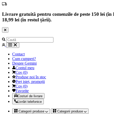
Livrare gratuită pentru comenzile de peste 150 lei (în B
18,99 lei (în restul țării).
Contact
Cum cumperi?
Despre Gemini
Contul meu
Coș
(
0
)
Produse noi în stoc
Preț isteț, promoții
Coș
(
0
)
Favorite
Costuri de livrare
Livrări telefonice
Categorii produse
Categorii produse