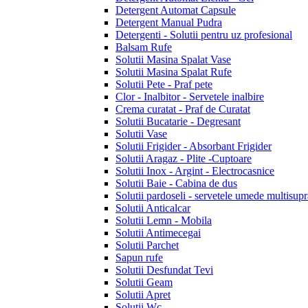
Detergent Automat Capsule
Detergent Manual Pudra
Detergenti - Solutii pentru uz profesional
Balsam Rufe
Solutii Masina Spalat Vase
Solutii Masina Spalat Rufe
Solutii Pete - Praf pete
Clor - Inalbitor - Servetele inalbire
Crema curatat - Praf de Curatat
Solutii Bucatarie - Degresant
Solutii Vase
Solutii Frigider - Absorbant Frigider
Solutii Aragaz - Plite -Cuptoare
Solutii Inox - Argint - Electrocasnice
Solutii Baie - Cabina de dus
Solutii pardoseli - servetele umede multisupr
Solutii Anticalcar
Solutii Lemn - Mobila
Solutii Antimecegai
Solutii Parchet
Sapun rufe
Solutii Desfundat Tevi
Solutii Geam
Solutii Apret
Solutii Wc