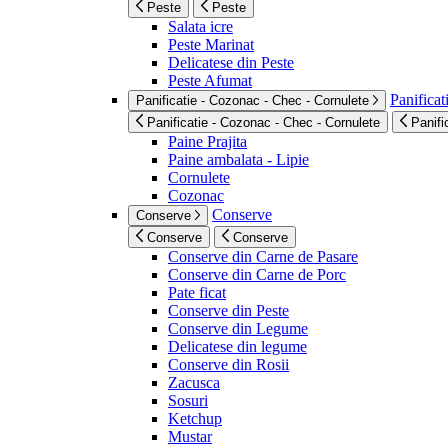
Peste
Peste
Salata icre
Peste Marinat
Delicatese din Peste
Peste Afumat
Panificat
Panificatie - Cozonac - Chec - Cornulete
Panificatie - Cozonac - Chec - Cornulete
Panifi
Paine Prajita
Paine ambalata - Lipie
Cornulete
Cozonac
Conserve
Conserve
Conserve
Conserve
Conserve din Carne de Pasare
Conserve din Carne de Porc
Pate ficat
Conserve din Peste
Conserve din Legume
Delicatese din legume
Conserve din Rosii
Zacusca
Sosuri
Ketchup
Mustar