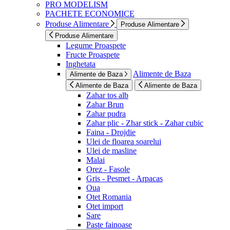
PRO MODELISM
PACHETE ECONOMICE
Produse Alimentare
Produse Alimentare
Produse Alimentare
Legume Proaspete
Fructe Proaspete
Inghetata
Alimente de Baza
Alimente de Baza
Alimente de Baza
Alimente de Baza
Zahar tos alb
Zahar Brun
Zahar pudra
Zahar plic - Zhar stick - Zahar cubic
Faina - Drojdie
Ulei de floarea soarelui
Ulei de masline
Malai
Orez - Fasole
Gris - Pesmet - Arpacas
Oua
Otet Romania
Otet import
Sare
Paste fainoase