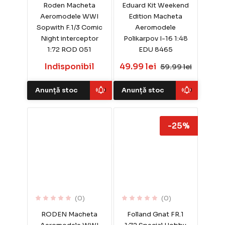
Roden Macheta
Eduard Kit Weekend
Aeromodele WWI
Edition Macheta
Sopwith F.1/3 Comic
Aeromodele
Night interceptor
Polikarpov I-16 1:48
1:72 ROD 051
EDU 8465
Indisponibil
49.99 lei
59.99 lei
Anunță stoc
Anunță stoc
-25%
(0)
(0)
RODEN Macheta
Folland Gnat FR.1