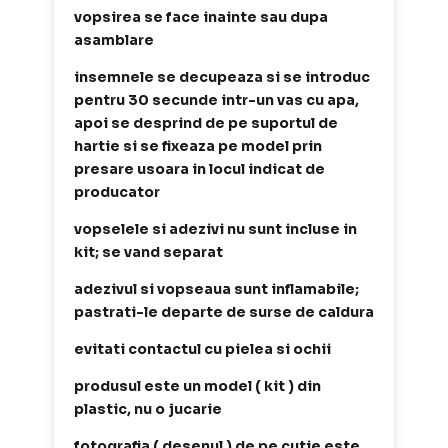
vopsirea se face inainte sau dupa
asamblare
insemnele se decupeaza si se introduc
pentru 30 secunde intr-un vas cu apa,
apoi se desprind de pe suportul de
hartie si se fixeaza pe model prin
presare usoara in locul indicat de
producator
vopselele si adezivi nu sunt incluse in
kit; se vand separat
adezivul si vopseaua sunt inflamabile;
pastrati-le departe de surse de caldura
evitati contactul cu pielea si ochii
produsul este un model ( kit ) din
plastic, nu o jucarie
fotografia ( desenul ) de pe cutie este