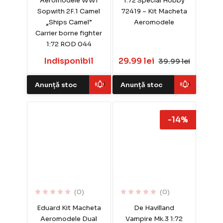
Aeromodele WWI
1:72 Special Hobby
Sopwith 2F.1 Camel
72419 – Kit Macheta
„Ships Camel”
Aeromodele
Carrier borne fighter
1:72 ROD 044
Indisponibil
29.99 lei
39.99 lei
Anunță stoc
Anunță stoc
-14%
(0)
(0)
Eduard Kit Macheta
De Havilland
Aeromodele Dual
Vampire Mk.3 1:72