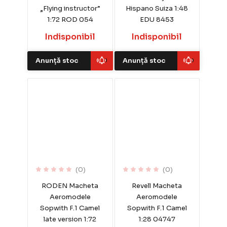
„Flying instructor”
Hispano Suiza 1:48
1:72 ROD 054
EDU 8453
Indisponibil
Indisponibil
Anunță stoc
Anunță stoc
(0)
(0)
RODEN Macheta
Revell Macheta
Aeromodele
Aeromodele
Sopwith F.1 Camel
Sopwith F.1 Camel
late version 1:72
1:28 04747