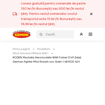
Livrare gratuită pentru comenzile de peste
150 lei (în București) sau 500 lei (în restul
țării). Pentru restul comenzilor costul
transportul este 15 lei (în București) sau
18,99 lei (în restul țării).
Prima pagină
Modelism
Kituri Avioane Militare WW I
RODEN Macheta Aeromodele WWI Fokker D.VII (late)
German fighter Pilot Robert von Grein 1:48 ROD 424