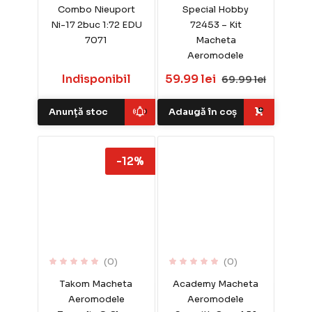
Combo Nieuport
Special Hobby
Ni-17 2buc 1:72 EDU
72453 – Kit
7071
Macheta
Aeromodele
Indisponibil
59.99 lei
69.99 lei
Anunță stoc
Adaugă în coș
-12%
(0)
(0)
Takom Macheta
Academy Macheta
Aeromodele
Aeromodele