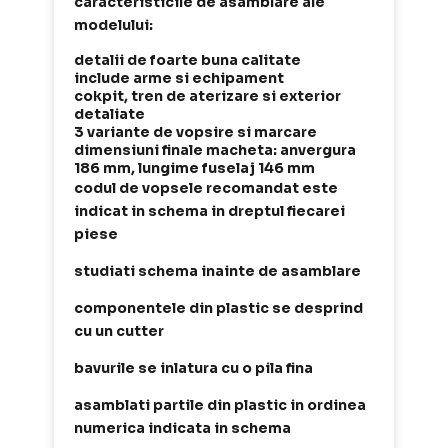
caracteristicile de asamblare ale
modelului:
detalii de foarte buna calitate
include arme si echipament
cokpit, tren de aterizare si exterior
detaliate
3 variante de vopsire si marcare
dimensiuni finale macheta: anvergura
186 mm, lungime fuselaj 146 mm
codul de vopsele recomandat este
indicat in schema in dreptul fiecarei
piese
studiati schema inainte de asamblare
componentele din plastic se desprind
cu un cutter
bavurile se inlatura cu o pila fina
asamblati partile din plastic in ordinea
numerica indicata in schema