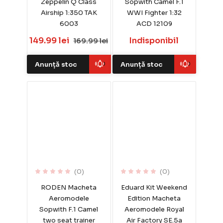
Zeppelin Q Class
Sopwith Camel F.1
Airship 1:350 TAK
WWI Fighter 1:32
6003
ACD 12109
149.99 lei
Indisponibil
169.99 lei
Anunță stoc
Anunță stoc
(0)
(0)
RODEN Macheta
Eduard Kit Weekend
Aeromodele
Edition Macheta
Sopwith F.1 Camel
Aeromodele Royal
two seat trainer
Air Factory SE.5a