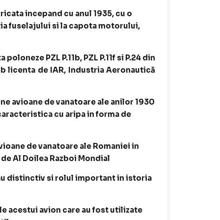
bricata incepand cu anul 1935, cu o
a fuselajului si la capota motorului,
a poloneze PZL P.11b, PZL P.11f si P.24 din
ub licenta de IAR, Industria Aeronautică
rne avioane de vanatoare ale anilor 1930
aracteristica cu aripa in forma de
 avioane de vanatoare ale Romaniei in
i de Al Doilea Razboi Mondial
 distinctiv si rolul important in istoria
 acestui avion care au fost utilizate