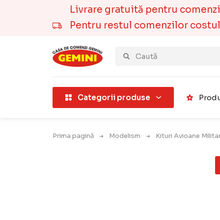
Livrare gratuită pentru comenzile
Pentru restul comenzilor costul t
țării).
Categorii produse
Produ
Prima pagină
Modelism
Kituri Avioane Milit