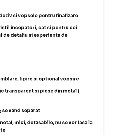
deziv si vopsele pentru finalizare
stii incepatori, cat si pentru cei
ul de detaliu si experienta de
amblare, lipire si optional vopsire
ic transparent si piese din metal (
t; se vand separat
tal, mici, detasabile, nu se vor lasa la
ite