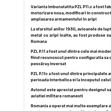
Varianta imbunatatita PZL P11.c a fost fa
motorizare noua, modificari in constructi
amplasarea armamentului in aripi
La sfarsitul anilor 1930, avioanele de lupt
metal cu aripi inalte, au fost produse s
Romana
PZL P.11 a fost unul dintre cele mai mode
fiind recunoscut pentru configuratia sa c
pescăruș inversat
PZL P.11c a fost unul dintre principalele
perioada interbelica si la inceputul celu
Avionul este apreciat pentru designul sau
aviatiei militare romanesti
Romania a operat mai multe exemplare ale