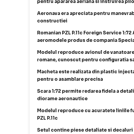
pentru apararea aeriana si instruirea pilo
Aeronava era apreciata pentru manevrabi
constructiei
Romanian PZL P.11c Foreign Service 1:72 
aeromodele produs de compania Specia
Modelul reproduce avionul de vanatoare P
romane, cunoscut pentru configuratia sa c
Macheta este realizata din plastic injec
pentru o asamblare precisa
Scara 1:72 permite redarea fidela a detalii
diorame aeronautice
Modelul reproduce cu acuratete liniile fus
PZL P.11c
Setul contine piese detaliate si decalur