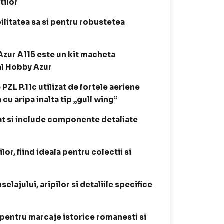
tilor
litatea sa si pentru robustetea
Azur A115 este un kit macheta
l Hobby Azur
ZL P.11c utilizat de fortele aeriene
u aripa inalta tip „gull wing”
tat si include componente detaliate
lor, fiind ideala pentru colectii si
elajului, aripilor si detaliile specifice
i pentru marcaje istorice romanesti si