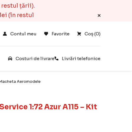
estul țării).
ei (în restul
Contul meu
Favorite
Coș 
(
0
)
e
Costuri de livrare
Livrări telefonice
it Macheta Aeromodele
ervice 1:72 Azur A115 – Kit