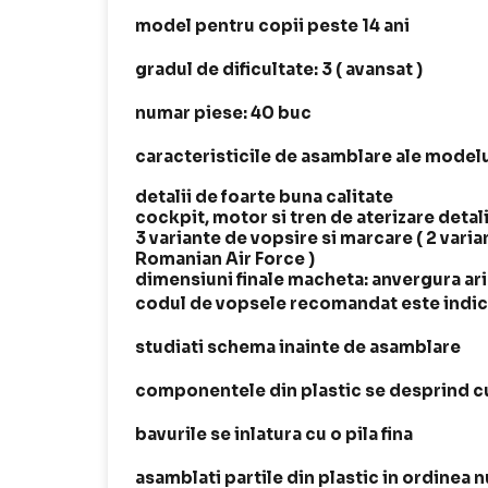
model pentru copii peste 14 ani
gradul de dificultate: 3 ( avansat )
numar piese: 40 buc
caracteristicile de asamblare ale modelu
detalii de foarte buna calitate
cockpit, motor si tren de aterizare detal
3 variante de vopsire si marcare ( 2 vari
Romanian Air Force )
dimensiuni finale macheta: anvergura ar
codul de vopsele recomandat este indica
studiati schema inainte de asamblare
componentele din plastic se desprind cu
bavurile se inlatura cu o pila fina
asamblati partile din plastic in ordinea