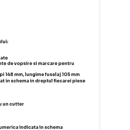
lui:
iate
ante de vopsire si marcare pentru
ipi 148 mm, lungime fuselaj 105 mm
t in schema in dreptul fiecarei piese
 un cutter
 numerica indicata in schema