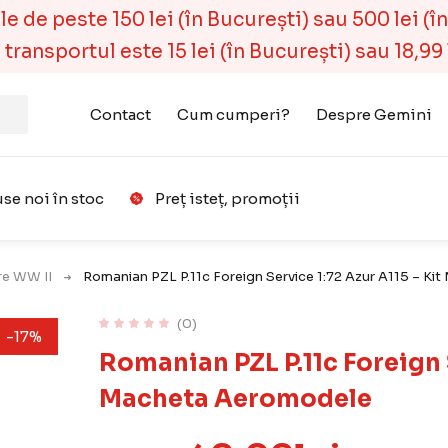
 de peste 150 lei (în București) sau 500 lei (în r
ransportul este 15 lei (în București) sau 18,99 l
Contact
Cum cumperi?
Despre Gemini
se noi în stoc
Preț isteț, promoții
Favorit
are WW II
Romanian PZL P.11c Foreign Service 1:72 Azur A115 – K
(0)
-17%
Romanian PZL P.11c Foreign S
Macheta Aeromodele