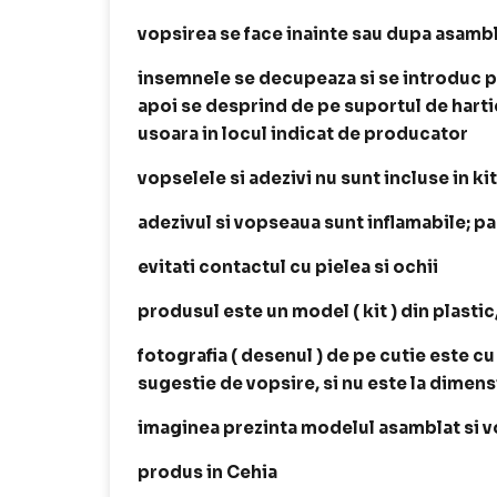
vopsirea se face inainte sau dupa asamb
insemnele se decupeaza si se introduc p
apoi se desprind de pe suportul de harti
usoara in locul indicat de producator
vopselele si adezivi nu sunt incluse in ki
adezivul si vopseaua sunt inflamabile; p
evitati contactul cu pielea si ochii
produsul este un model ( kit ) din plastic
fotografia ( desenul ) de pe cutie este cu
sugestie de vopsire, si nu este la dimen
imaginea prezinta modelul asamblat si v
produs in Cehia