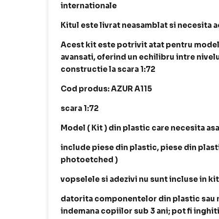
internationale
Kitul este livrat neasamblat si necesita a
Acest kit este potrivit atat pentru modeli
avansati, oferind un echilibru intre nivel
constructie la scara 1:72
Cod produs: AZUR A115
scara 1:72
Model ( Kit ) din plastic care necesita as
include piese din plastic, piese din plast
photoetched )
vopselele si adezivi nu sunt incluse in ki
datorita componentelor din plastic sau me
indemana copiilor sub 3 ani; pot fi inghit