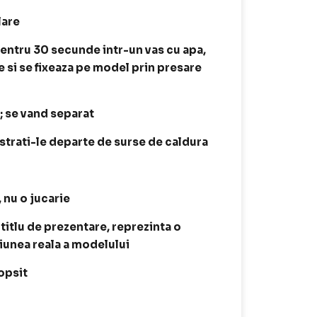
lare
entru 30 secunde intr-un vas cu apa,
e si se fixeaza pe model prin presare
t; se vand separat
astrati-le departe de surse de caldura
, nu o jucarie
 titlu de prezentare, reprezinta o
siunea reala a modelului
opsit