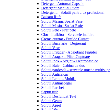
Detergent Automat Capsule
Detergent Manual Pudra
Detergenti - Solutii pentru uz profesional
Balsam Rufe
Solutii Masina Spalat Vase
Solutii Masina Spalat Rufe
Solutii Pete - Praf pete
Clor - Inalbitor - Servetele inalbire
Crema curatat - Praf de Curatat
Solutii Bucatarie - Degresant
Solutii Vase
Solutii Frigider - Absorbant Frigider
Solutii Aragaz - Plite -Cuptoare
Solutii Inox - Argint - Electrocasnice
Solutii Baie - Cabina de dus
Solutii pardoseli - servetele umede multisupr
Solutii Anticalcar
Solutii Lemn - Mobila
Solutii Antimecegai
Solutii Parchet
Sapun rufe
Solutii Desfundat Tevi
Solutii Geam
Solutii Apret
Solutii Wc