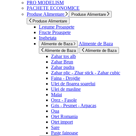
PRO MODELISM
PACHETE ECONOMICE
Produse Alimentare
Produse Alimentare
Produse Alimentare
Legume Proaspete
Fructe Proaspete
Inghetata
Alimente de Baza
Alimente de Baza
Alimente de Baza
Alimente de Baza
Zahar tos alb
Zahar Brun
Zahar pudra
Zahar plic - Zhar stick - Zahar cubic
Faina - Drojdie
Ulei de floarea soarelui
Ulei de masline
Malai
Orez - Fasole
Gris - Pesmet - Arpacas
Oua
Otet Romania
Otet import
Sare
Paste fainoase