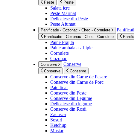
Peste
Peste
Salata icre
Peste Marinat
Delicatese din Peste
Peste Afumat
Panificat
Panificatie - Cozonac - Chec - Cornulete
Panificatie - Cozonac - Chec - Cornulete
Panifi
Paine Prajita
Paine ambalata - Lipie
Cornulete
Cozonac
Conserve
Conserve
Conserve
Conserve
Conserve din Carne de Pasare
Conserve din Carne de Porc
Pate ficat
Conserve din Peste
Conserve din Legume
Delicatese din legume
Conserve din Rosii
Zacusca
Sosuri
Ketchup
Mustar