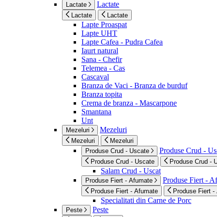
Lactate
Lactate
Lactate
Lactate
Lapte Proaspat
Lapte UHT
Lapte Cafea - Pudra Cafea
Iaurt natural
Sana - Chefir
Telemea - Cas
Cascaval
Branza de Vaci - Branza de burduf
Branza topita
Crema de branza - Mascarpone
Smantana
Unt
Mezeluri
Mezeluri
Mezeluri
Mezeluri
Produse Crud - Us
Produse Crud - Uscate
Produse Crud - Uscate
Produse Crud - 
Salam Crud - Uscat
Produse Fiert - 
Produse Fiert - Afumate
Produse Fiert - Afumate
Produse Fiert -
Specialitati din Carne de Porc
Peste
Peste