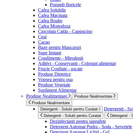
Porumb floricele
Cafea Solubila
Cafea Macinata
Cafea Boabe
Cafea Monodoza
Ciocolata Calda - Cappucino
Ceai
Cacao
Baze pentru Mancaruri
Supe Instant
Condimente - Mirodenii
Aditivi - Conservanti - Colorant alimentar
Fructe Confiate - uscate
Produse Dietetice
Vopsea pentru oua
Produse Vegetale
Supliment Alimentar
Produse Nealimentare
Produse Nealimentare
Produse Nealimentare
Detergenti - Sol
Detergenti - Solutii pentru Curatat
Detergenti - Solutii pentru Curatat
Detergenti - 
Dezinfectanti pentru suprafete
Detergent Automat Pudra - Soda - Servetele
Detergent Automat Lichid - Gel