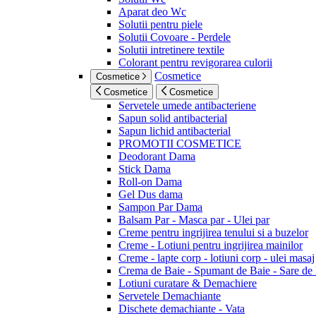
Aparat deo Wc
Solutii pentru piele
Solutii Covoare - Perdele
Solutii intretinere textile
Colorant pentru revigorarea culorii
Cosmetice
Cosmetice
Cosmetice
Cosmetice
Servetele umede antibacteriene
Sapun solid antibacterial
Sapun lichid antibacterial
PROMOTII COSMETICE
Deodorant Dama
Stick Dama
Roll-on Dama
Gel Dus dama
Sampon Par Dama
Balsam Par - Masca par - Ulei par
Creme pentru ingrijirea tenului si a buzelor
Creme - Lotiuni pentru ingrijirea mainilor
Creme - lapte corp - lotiuni corp - ulei masaj
Crema de Baie - Spumant de Baie - Sare de
Lotiuni curatare & Demachiere
Servetele Demachiante
Dischete demachiante - Vata