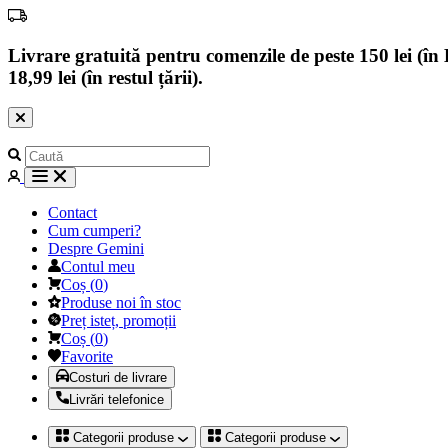
Livrare gratuită pentru comenzile de peste 150 lei (în B
18,99 lei (în restul țării).
Contact
Cum cumperi?
Despre Gemini
Contul meu
Coș
(
0
)
Produse noi în stoc
Preț isteț, promoții
Coș
(
0
)
Favorite
Costuri de livrare
Livrări telefonice
Categorii produse
Categorii produse