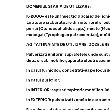
DOMENIUL SI ARIA DE UTILIZARE:
K-2000+ este un insecticid acaricide lichi
taratoare si zburatoare din interiorul si ext
purici (Ctenocephalides spp.), muste (Musca 
mucegai (Tyrophagus putrescintiae), molii d
AGITATI INAINTE DE UTILIZARE! DOZELE 
Pulverizati uniform suprafetele unde sunt pr
dupa si sub mobilier, aparate electrocasnic
In cazul furnicilor, concetrati-va pe locuril
In cazul puricilor:
In INTERIOR: aspirati tapiteria mobilierului
In EXTERIOR: pulverizati zonele in care ani
Nu pulverizati direct pe culcusurile anim