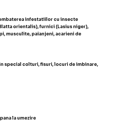
ombaterea infestatiilor cu insecte
atta orientalis), furnici (Lasius niger),
pi, musculite, paianjeni, acarieni de
special colturi, fisuri, locuri de imbinare,
 pana la umezire