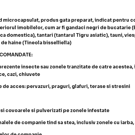
d microcapsulat, produs gata preparat, indicat pentru c
eriorul imobilelor, cum ar fi gandaci negri de bucatarie (Bl
domestica), tantari (tantarul Tigru asiatic), tauni, vies
e haine (Tineola bisselliella)
RECOMANDATE:
ezente insecte sau zonele tranzitate de catre acestea, in 
e, cazi, chiuvete
e de acces: pervazuri, praguri, glafuri, terase si stresini
 si covoarele si pulverizati pe zonele infestate
malele de companie tind sa stea, inclusiv zonele cu iarba,
alelor de companie