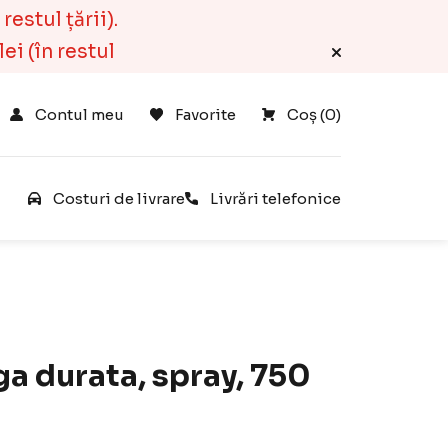
estul țării).
ei (în restul
Contul meu
Favorite
Coș 
(
0
)
e
Costuri de livrare
Livrări telefonice
ga durata, spray, 750