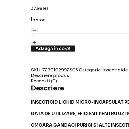
37.99
lei
În stoc
Cantitate
Sano
K2000
-
Adaugă în coș
Insecticid
lichid
pentru
efect
SKU:
7290102992805
Categorie:
Insecticide
de
Descriere produs
lunga
Recenzii (0)
durata,
Descriere
spray,
750
ml
INSECTICID LICHID MICRO-INCAPSULAT P
GATA DE UTILIZARE, EFICIENT PENTRU UZ I
OMOARA GANDACI PURICI SI ALTE INSEC