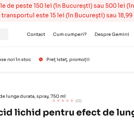
 de peste 150 lei (în București) sau 500 lei (în r
ransportul este 15 lei (în București) sau 18,99 l
Contact
Cum cumperi?
Despre Gemini
se noi în stoc
Preț isteț, promoții
Favorit
de lunga durata, spray, 750 ml
(0)
d lichid pentru efect de lun