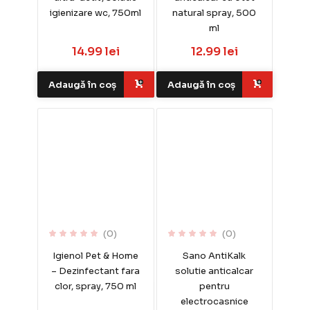
igienizare wc, 750ml
natural spray, 500
ml
14.99 lei
12.99 lei
Adaugă în coș
Adaugă în coș
(0)
(0)
Igienol Pet & Home
Sano AntiKalk
– Dezinfectant fara
solutie anticalcar
clor, spray, 750 ml
pentru
electrocasnice