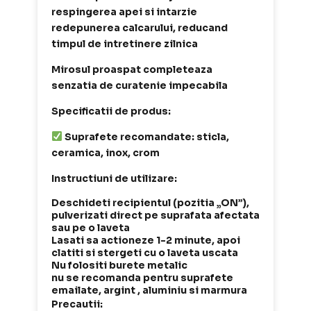
respingerea apei si intarzie
redepunerea calcarului, reducand
timpul de intretinere zilnica
Mirosul proaspat completeaza
senzatia de curatenie impecabila
Specificatii de produs:
Suprafete recomandate: sticla,
ceramica, inox, crom
Instructiuni de utilizare:
Deschideti recipientul (pozitia „ON”),
pulverizati direct pe suprafata afectata
sau pe o laveta
Lasati sa actioneze 1-2 minute, apoi
clatiti si stergeti cu o laveta uscata
Nu folositi burete metalic
nu se recomanda pentru suprafete
emailate, argint , aluminiu si marmura
Precautii: