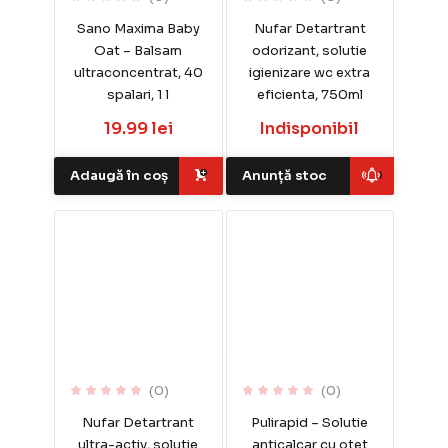
Sano Maxima Baby
Nufar Detartrant
Oat – Balsam
odorizant, solutie
ultraconcentrat, 40
igienizare wc extra
spalari, 1 l
eficienta, 750ml
19.99 lei
Indisponibil
Adaugă în coș
Anunță stoc
(0)
(0)
Nufar Detartrant
Pulirapid – Solutie
ultra-activ, solutie
anticalcar cu otet