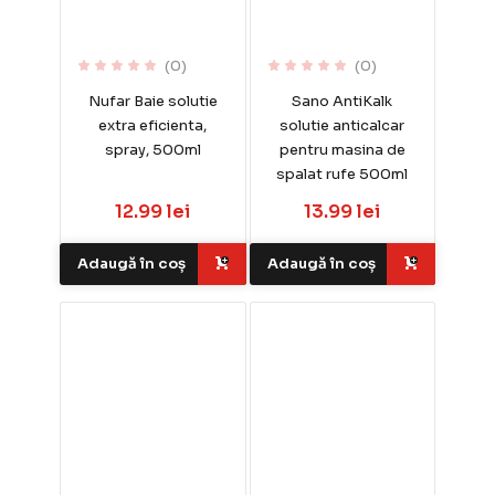
(0)
(0)
Nufar Baie solutie
Sano AntiKalk
extra eficienta,
solutie anticalcar
spray, 500ml
pentru masina de
spalat rufe 500ml
12.99 lei
13.99 lei
Adaugă în coș
Adaugă în coș