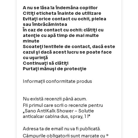
A nu se lăsa la îndemâna copiilor
Citiţi eticheta înainte de utilizare
Evitaţi orice contact cu ochii, pielea
sau îmbrăcămintea
În caz de contact cu ochii: clătiţi cu
atenţie cu apă timp de mai multe
minute
Scoateţi lentilele de contact, dacă este
cazul şi dacă acest lucru se poate face
cu uşurinţă
Continuaţi să clătiţi
Purtaţi mănuşi de protecţie
Informații conformitate produs
Nu există recenzii până acum.
Fii primul care scrii o recenzie pentru
„Sano AntiKalk Shower – Solutie
anticalcar cabina dus, spray, 1 l”
Adresa ta de email nu va fi publicată.
Câmpurile obligatorii sunt marcate cu
*