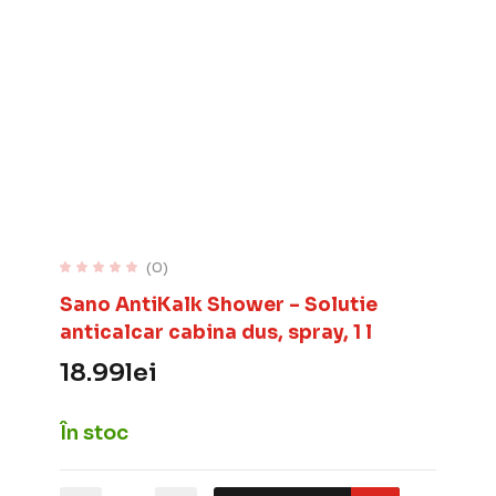
(0)
Sano AntiKalk Shower – Solutie
anticalcar cabina dus, spray, 1 l
18.99
lei
În stoc