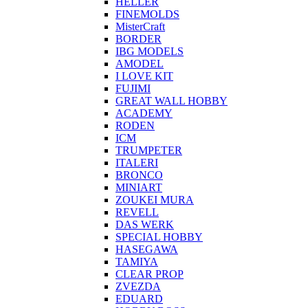
HELLER
FINEMOLDS
MisterCraft
BORDER
IBG MODELS
AMODEL
I LOVE KIT
FUJIMI
GREAT WALL HOBBY
ACADEMY
RODEN
ICM
TRUMPETER
ITALERI
BRONCO
MINIART
ZOUKEI MURA
REVELL
DAS WERK
SPECIAL HOBBY
HASEGAWA
TAMIYA
CLEAR PROP
ZVEZDA
EDUARD