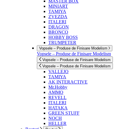
MASTER BOX
MINIART
TAMIYA
ZVEZDA
ITALERI
DRAGON
BRONCO
HOBBY BOSS
TRUMPETER
Vopsele – Produse de Finisare Modelism
Vopsele – Produse de Finisare Modelism
Vopsele – Produse de Finisare Modelism
Vopsele – Produse de Finisare Modelism
VALLEJO
TAMIYA
AK INTERACTIVE
Mr.Hobby
AMMO
REVELL
ITALERI
HATAKA
GREEN STUFF
NOCH
HELLER