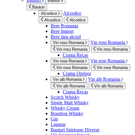
Bauturi
Bauturi
Bauturi
Alcoolice
Alcoolice
Alcoolice
Alcoolice
Bere Romania
Bere Import
Bere fara alcool
Vin rosu Romania
Vin rosu Romania
Vin rosu Romania
Vin rosu Romania
Crama Recas
Vin rose Romania
Vin rose Romania
Vin rose Romania
Vin rose Romania
Crama Oprisor
Vin alb Romania
Vin alb Romania
Vin alb Romania
Vin alb Romania
Crama Recas
Scotch Whisky
Single Malt Whisky
Whisky Cream
Bourbon Whisky
Gin
Liqueur
Bauturi Spirtoase Diverse