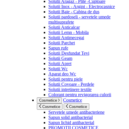
Solutii Aragaz - Plite -Cuptoare
Solutii Inox - Argint - Electrocasnice
Solutii Baie - Cabina de dus
Solutii pardoseli - servetele umede
multisuprafete
Solutii Anticalcar
Solutii Lemn - Mobila
Solutii Antimecegai
Solutii Parchet
Sapun rufe
Solutii Desfundat Tevi
Solutii Geam
Solutii Apret
Solutii Wc
Aparat deo Wc
Solutii pentru piele
Solutii Covoare - Perdele
Solutii intretinere textile
Colorant pentru revigorarea culorii
Cosmetice
Cosmetice
Cosmetice
Cosmetice
Servetele umede antibacteriene
Sapun solid antibacterial
Sapun lichid antibacterial
PROMOTII COSMETICE