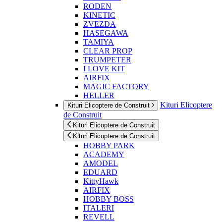
RODEN
KINETIC
ZVEZDA
HASEGAWA
TAMIYA
CLEAR PROP
TRUMPETER
I LOVE KIT
AIRFIX
MAGIC FACTORY
HELLER
Kituri Elicoptere
Kituri Elicoptere de Construit
de Construit
Kituri Elicoptere de Construit
Kituri Elicoptere de Construit
HOBBY PARK
ACADEMY
AMODEL
EDUARD
KittyHawk
AIRFIX
HOBBY BOSS
ITALERI
REVELL