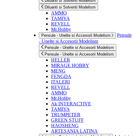
Diluanti si Solventi Modelism
Diluanti si Solventi Modelism
AMMO
TAMIYA
REVELL
Mr.Hobby
Pensule
Pensule - Unelte si Accesorii Modelism
- Unelte si Accesorii Modelism
Pensule - Unelte si Accesorii Modelism
Pensule - Unelte si Accesorii Modelism
HELLER
MIRAGE HOBBY
MENG
FENGDA
ITALERI
REVELL
AMMO
Mr.Hobby
Ak INTERACTIVE
TAMIYA
TRUMPETER
GREEN STUFF
HAOSHENG
ARTESANIA LATINA