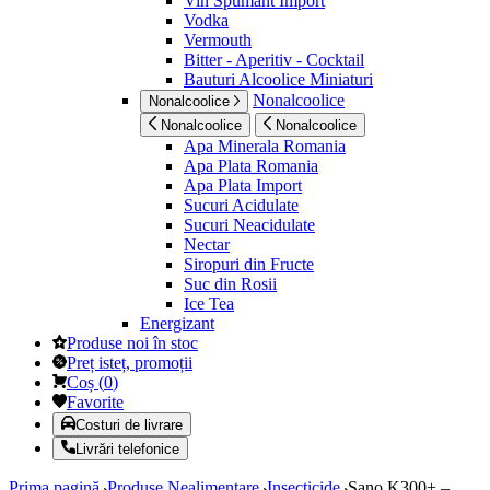
Vin Spumant Import
Vodka
Vermouth
Bitter - Aperitiv - Cocktail
Bauturi Alcoolice Miniaturi
Nonalcoolice
Nonalcoolice
Nonalcoolice
Nonalcoolice
Apa Minerala Romania
Apa Plata Romania
Apa Plata Import
Sucuri Acidulate
Sucuri Neacidulate
Nectar
Siropuri din Fructe
Suc din Rosii
Ice Tea
Energizant
Produse noi în stoc
Preț isteț, promoții
Coș
(
0
)
Favorite
Costuri de livrare
Livrări telefonice
Prima pagină
Produse Nealimentare
Insecticide
Sano K300+ –