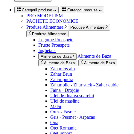
Categorii produse
Categorii produse
PRO MODELISM
PACHETE ECONOMICE
Produse Alimentare
Produse Alimentare
Produse Alimentare
Legume Proaspete
Fructe Proaspete
Inghetata
Alimente de Baza
Alimente de Baza
Alimente de Baza
Alimente de Baza
Zahar tos alb
Zahar Brun
Zahar pudra
Zahar plic - Zhar stick - Zahar cubic
Faina - Drojdie
Ulei de floarea soarelui
Ulei de masline
Malai
Orez - Fasole
Gris - Pesmet - Arpacas
Oua
Otet Romania
Otet import