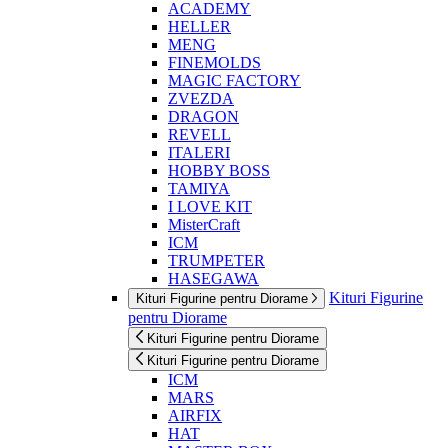
ACADEMY
HELLER
MENG
FINEMOLDS
MAGIC FACTORY
ZVEZDA
DRAGON
REVELL
ITALERI
HOBBY BOSS
TAMIYA
I LOVE KIT
MisterCraft
ICM
TRUMPETER
HASEGAWA
Kituri Figurine
Kituri Figurine pentru Diorame
pentru Diorame
Kituri Figurine pentru Diorame
Kituri Figurine pentru Diorame
ICM
MARS
AIRFIX
HAT