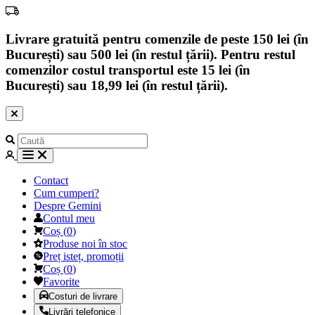
Livrare gratuită pentru comenzile de peste 150 lei (în
București) sau 500 lei (în restul țării). Pentru restul
comenzilor costul transportul este 15 lei (în
București) sau 18,99 lei (în restul țării).
Contact
Cum cumperi?
Despre Gemini
Contul meu
Coș
(
0
)
Produse noi în stoc
Preț isteț, promoții
Coș
(
0
)
Favorite
Costuri de livrare
Livrări telefonice