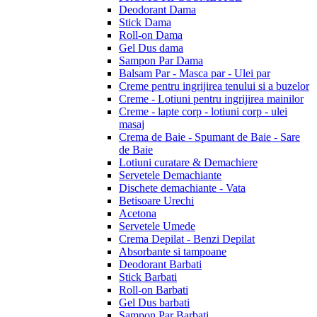
Deodorant Dama
Stick Dama
Roll-on Dama
Gel Dus dama
Sampon Par Dama
Balsam Par - Masca par - Ulei par
Creme pentru ingrijirea tenului si a buzelor
Creme - Lotiuni pentru ingrijirea mainilor
Creme - lapte corp - lotiuni corp - ulei
masaj
Crema de Baie - Spumant de Baie - Sare
de Baie
Lotiuni curatare & Demachiere
Servetele Demachiante
Dischete demachiante - Vata
Betisoare Urechi
Acetona
Servetele Umede
Crema Depilat - Benzi Depilat
Absorbante si tampoane
Deodorant Barbati
Stick Barbati
Roll-on Barbati
Gel Dus barbati
Sampon Par Barbati