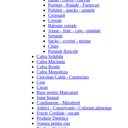
Prajituri - Rulade - Fursecuri
Pufuleti - snacks - saratele
Croissant
Cereale
Batoane cereale
Alune - fistic - caju - migdale
Seminte
Sticks - covrigi - grisine
Chips
Porumb floricele
Cafea Solubila
Cafea Macinata
Cafea Boabe
Cafea Monodoza
Ciocolata Calda - Cappucino
Ceai
Cacao
Baze pentru Mancaruri
Supe Instant
Condimente - Mirodenii
Aditivi - Conservanti - Colorant alimentar
Fructe Confiate - uscate
Produse Dietetice
Vopsea pentru oua