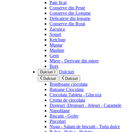
Pate ficat
Conserve din Peste
Conserve din Legume
Delicatese din legume
Conserve din Rosii
Zacusca
Sosuri
Ketchup
Mustar
Masline
Gem
Miere - Derivate din miere
Bors
Dulciuri
Dulciuri
Dulciuri
Dulciuri
Bomboane ciocolata
Batoane Ciocolata
Ciocolata Tableta - Glucoza
Crema de ciocolata
Drajeuri -Dropsuri - Jeleuri - Caramele
Napolitane
Biscuiti - Gofre
Piscoturi
Nuga - Salam de biscuiti - Turta dulce
Rahat - Halva - Halvita