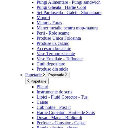
Pungi Alimentare - Pungi sandwich
Pungi Gheata - Hartie Copt
Set Pardoseala - Galeti - Storcatoare
Mopuri
Maturi - Faras
Maner metalic pentru mop-matura
Perii - Role scame
Produse Unica Folosinta
Produse uz caznic
Accesorii bucatarie
Vase Termorezistente
Vase Emailate - Teflonate
Cutii depozitare
Produse din sticla
Papetarie
Papetarie
Papetarie
Plicuri
Instrumente de scris
Lipici - Fluid Corector - Tus
Caiete
Cub notite - Post-it
Hartie Copiator - Hartie de Scris
Dosar - Mapa - Biblioraft
Perfotar - Capsator - Capse
Banda adeziva - sfoara