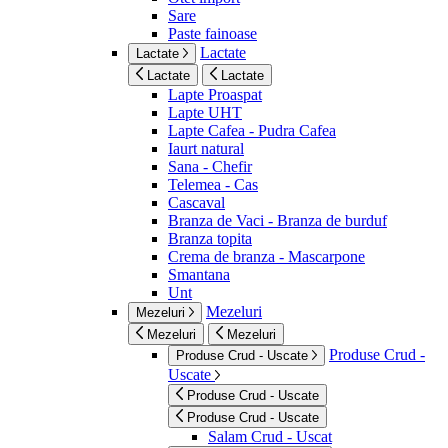
Sare
Paste fainoase
Lactate
Lactate
Lactate
Lactate
Lapte Proaspat
Lapte UHT
Lapte Cafea - Pudra Cafea
Iaurt natural
Sana - Chefir
Telemea - Cas
Cascaval
Branza de Vaci - Branza de burduf
Branza topita
Crema de branza - Mascarpone
Smantana
Unt
Mezeluri
Mezeluri
Mezeluri
Mezeluri
Produse Crud -
Produse Crud - Uscate
Uscate
Produse Crud - Uscate
Produse Crud - Uscate
Salam Crud - Uscat