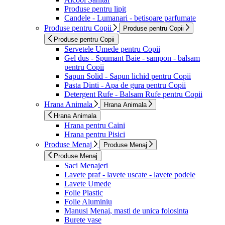
Produse pentru lipit
Candele - Lumanari - betisoare parfumate
Produse pentru Copii
Produse pentru Copii
Produse pentru Copii
Servetele Umede pentru Copii
Gel dus - Spumant Baie - sampon - balsam
pentru Copii
Sapun Solid - Sapun lichid pentru Copii
Pasta Dinti - Apa de gura pentru Copii
Detergent Rufe - Balsam Rufe pentru Copii
Hrana Animala
Hrana Animala
Hrana Animala
Hrana pentru Caini
Hrana pentru Pisici
Produse Menaj
Produse Menaj
Produse Menaj
Saci Menajeri
Lavete praf - lavete uscate - lavete podele
Lavete Umede
Folie Plastic
Folie Aluminiu
Manusi Menaj, masti de unica folosinta
Burete vase