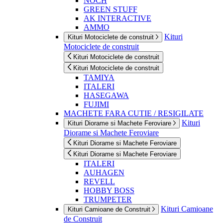
NOCH
GREEN STUFF
AK INTERACTIVE
AMMO
Kituri
Kituri Motociclete de construit
Motociclete de construit
Kituri Motociclete de construit
Kituri Motociclete de construit
TAMIYA
ITALERI
HASEGAWA
FUJIMI
MACHETE FARA CUTIE / RESIGILATE
Kituri
Kituri Diorame si Machete Feroviare
Diorame si Machete Feroviare
Kituri Diorame si Machete Feroviare
Kituri Diorame si Machete Feroviare
ITALERI
AUHAGEN
REVELL
HOBBY BOSS
TRUMPETER
Kituri Camioane
Kituri Camioane de Construit
de Construit