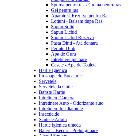
Spuma pentru ras - Crema pentru ras
Gel pentru ras
Aparate si Rezerve pentru Ras
Lotiuni - Balsam dupa Ras
Sapun Solid
Sapun Lichid
Sapun Lichid Rezerva
Pasta Dinti - Ata dentara
Periute Dinti
Apa de Gura
Intretinere picioare
Casete - Apa de Toaleta
Hartie Igienica
Prosoape de Bucatarie
Servetele
Servetele la Cutie
Batiste Hartie
Intretinere Camera
Intretinere Auto - Odorizante auto
Intretinere Incaltaminte
Insecticide
Scutece Adulti
Hartie igienica umeda
Baterii - Becuri - Prelungitoare
Alcool Sanitar