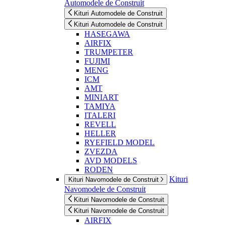
Automodele de Construit
Kituri Automodele de Construit
Kituri Automodele de Construit
HASEGAWA
AIRFIX
TRUMPETER
FUJIMI
MENG
ICM
AMT
MINIART
TAMIYA
ITALERI
REVELL
HELLER
RYEFIELD MODEL
ZVEZDA
AVD MODELS
RODEN
Kituri
Kituri Navomodele de Construit
Navomodele de Construit
Kituri Navomodele de Construit
Kituri Navomodele de Construit
AIRFIX