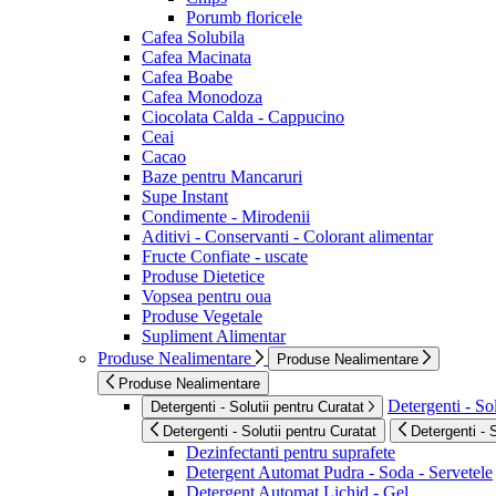
Porumb floricele
Cafea Solubila
Cafea Macinata
Cafea Boabe
Cafea Monodoza
Ciocolata Calda - Cappucino
Ceai
Cacao
Baze pentru Mancaruri
Supe Instant
Condimente - Mirodenii
Aditivi - Conservanti - Colorant alimentar
Fructe Confiate - uscate
Produse Dietetice
Vopsea pentru oua
Produse Vegetale
Supliment Alimentar
Produse Nealimentare
Produse Nealimentare
Produse Nealimentare
Detergenti - Sol
Detergenti - Solutii pentru Curatat
Detergenti - Solutii pentru Curatat
Detergenti - 
Dezinfectanti pentru suprafete
Detergent Automat Pudra - Soda - Servetele
Detergent Automat Lichid - Gel