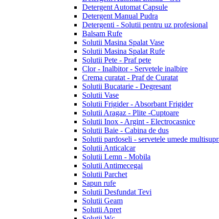
Detergent Automat Capsule
Detergent Manual Pudra
Detergenti - Solutii pentru uz profesional
Balsam Rufe
Solutii Masina Spalat Vase
Solutii Masina Spalat Rufe
Solutii Pete - Praf pete
Clor - Inalbitor - Servetele inalbire
Crema curatat - Praf de Curatat
Solutii Bucatarie - Degresant
Solutii Vase
Solutii Frigider - Absorbant Frigider
Solutii Aragaz - Plite -Cuptoare
Solutii Inox - Argint - Electrocasnice
Solutii Baie - Cabina de dus
Solutii pardoseli - servetele umede multisupr
Solutii Anticalcar
Solutii Lemn - Mobila
Solutii Antimecegai
Solutii Parchet
Sapun rufe
Solutii Desfundat Tevi
Solutii Geam
Solutii Apret
Solutii Wc