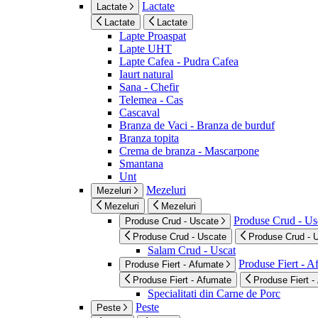
Lactate
Lactate
Lactate
Lactate
Lapte Proaspat
Lapte UHT
Lapte Cafea - Pudra Cafea
Iaurt natural
Sana - Chefir
Telemea - Cas
Cascaval
Branza de Vaci - Branza de burduf
Branza topita
Crema de branza - Mascarpone
Smantana
Unt
Mezeluri
Mezeluri
Mezeluri
Mezeluri
Produse Crud - Us
Produse Crud - Uscate
Produse Crud - Uscate
Produse Crud - 
Salam Crud - Uscat
Produse Fiert - 
Produse Fiert - Afumate
Produse Fiert - Afumate
Produse Fiert -
Specialitati din Carne de Porc
Peste
Peste