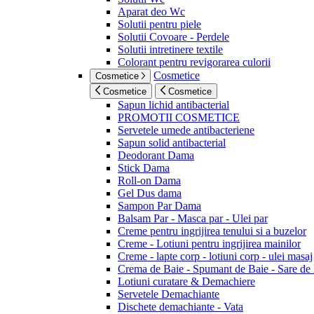
Aparat deo Wc
Solutii pentru piele
Solutii Covoare - Perdele
Solutii intretinere textile
Colorant pentru revigorarea culorii
Cosmetice
Cosmetice
Cosmetice
Cosmetice
Sapun lichid antibacterial
PROMOTII COSMETICE
Servetele umede antibacteriene
Sapun solid antibacterial
Deodorant Dama
Stick Dama
Roll-on Dama
Gel Dus dama
Sampon Par Dama
Balsam Par - Masca par - Ulei par
Creme pentru ingrijirea tenului si a buzelor
Creme - Lotiuni pentru ingrijirea mainilor
Creme - lapte corp - lotiuni corp - ulei masaj
Crema de Baie - Spumant de Baie - Sare de
Lotiuni curatare & Demachiere
Servetele Demachiante
Dischete demachiante - Vata