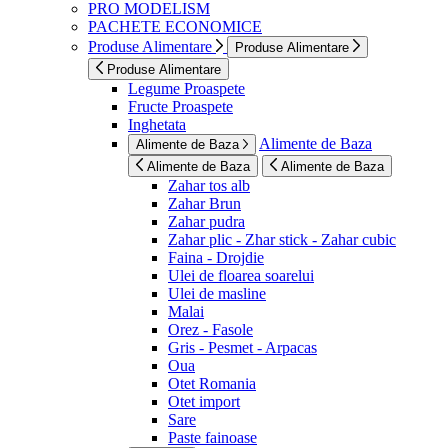
PRO MODELISM
PACHETE ECONOMICE
Produse Alimentare
Produse Alimentare
Produse Alimentare
Legume Proaspete
Fructe Proaspete
Inghetata
Alimente de Baza
Alimente de Baza
Alimente de Baza
Alimente de Baza
Zahar tos alb
Zahar Brun
Zahar pudra
Zahar plic - Zhar stick - Zahar cubic
Faina - Drojdie
Ulei de floarea soarelui
Ulei de masline
Malai
Orez - Fasole
Gris - Pesmet - Arpacas
Oua
Otet Romania
Otet import
Sare
Paste fainoase