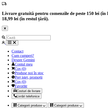
Livrare gratuită pentru comenzile de peste 150 lei (în B
18,99 lei (în restul țării).
Contact
Cum cumperi?
Despre Gemini
Contul meu
Coș
(
0
)
Produse noi în stoc
Preț isteț, promoții
Coș
(
0
)
Favorite
Costuri de livrare
Livrări telefonice
Categorii produse
Categorii produse