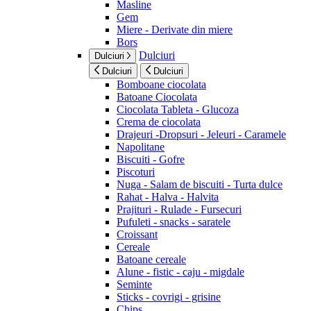
Masline
Gem
Miere - Derivate din miere
Bors
Dulciuri
Dulciuri
Dulciuri
Dulciuri
Bomboane ciocolata
Batoane Ciocolata
Ciocolata Tableta - Glucoza
Crema de ciocolata
Drajeuri -Dropsuri - Jeleuri - Caramele
Napolitane
Biscuiti - Gofre
Piscoturi
Nuga - Salam de biscuiti - Turta dulce
Rahat - Halva - Halvita
Prajituri - Rulade - Fursecuri
Pufuleti - snacks - saratele
Croissant
Cereale
Batoane cereale
Alune - fistic - caju - migdale
Seminte
Sticks - covrigi - grisine
Chips