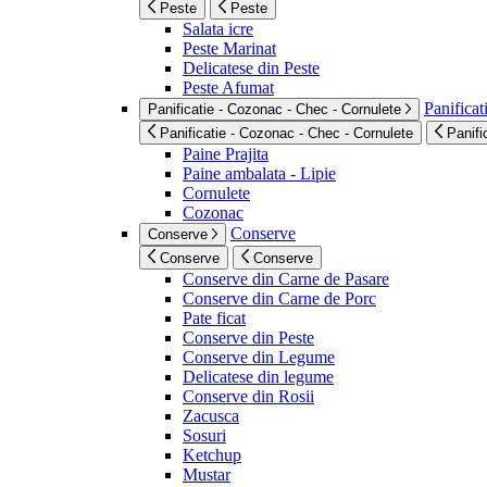
Peste
Peste
Salata icre
Peste Marinat
Delicatese din Peste
Peste Afumat
Panificat
Panificatie - Cozonac - Chec - Cornulete
Panificatie - Cozonac - Chec - Cornulete
Panifi
Paine Prajita
Paine ambalata - Lipie
Cornulete
Cozonac
Conserve
Conserve
Conserve
Conserve
Conserve din Carne de Pasare
Conserve din Carne de Porc
Pate ficat
Conserve din Peste
Conserve din Legume
Delicatese din legume
Conserve din Rosii
Zacusca
Sosuri
Ketchup
Mustar