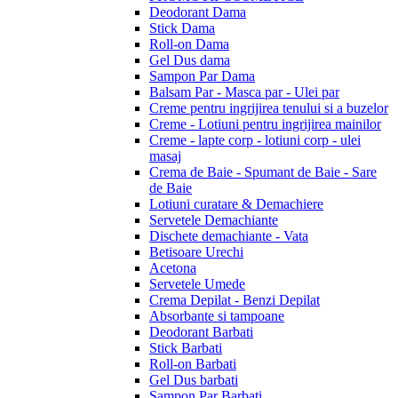
Deodorant Dama
Stick Dama
Roll-on Dama
Gel Dus dama
Sampon Par Dama
Balsam Par - Masca par - Ulei par
Creme pentru ingrijirea tenului si a buzelor
Creme - Lotiuni pentru ingrijirea mainilor
Creme - lapte corp - lotiuni corp - ulei
masaj
Crema de Baie - Spumant de Baie - Sare
de Baie
Lotiuni curatare & Demachiere
Servetele Demachiante
Dischete demachiante - Vata
Betisoare Urechi
Acetona
Servetele Umede
Crema Depilat - Benzi Depilat
Absorbante si tampoane
Deodorant Barbati
Stick Barbati
Roll-on Barbati
Gel Dus barbati
Sampon Par Barbati