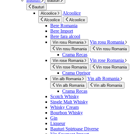
Bauturi
Bauturi
Bauturi
Alcoolice
Alcoolice
Alcoolice
Alcoolice
Bere Romania
Bere Import
Bere fara alcool
Vin rosu Romania
Vin rosu Romania
Vin rosu Romania
Vin rosu Romania
Crama Recas
Vin rose Romania
Vin rose Romania
Vin rose Romania
Vin rose Romania
Crama Oprisor
Vin alb Romania
Vin alb Romania
Vin alb Romania
Vin alb Romania
Crama Recas
Scotch Whisky
Single Malt Whisky
Whisky Cream
Bourbon Whisky
Gin
Liqueur
Bauturi Spirtoase Diverse