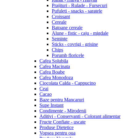
Prajituri - Rulade - Fursecuri
Pufuleti - snacks - saratele
Croissant
Cereale
Batoane cereale
Alune - fistic - caju - migdale
Seminte
Sticks - covrigi - grisine
Chips
Porumb floricele
Cafea Solubila
Cafea Macinata
Cafea Boabe
Cafea Monodoza
Ciocolata Calda - Cappucino
Ceai
Cacao
Baze pentru Mancaruri
Supe Instant
Condimente - Mirodenii
Aditivi - Conservanti - Colorant alimentar
Fructe Confiate - uscate
Produse Dietetice
Vopsea pentru oua