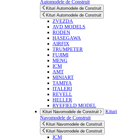
Automodele de Construit
Kituri Automodele de Construit
Kituri Automodele de Construit
ZVEZDA
AVD MODELS
RODEN
HASEGAWA
AIRFIX
TRUMPETER
FUJIMI
MENG
ICM
AMT
MINIART
TAMIYA
ITALERI
REVELL
HELLER
RYEFIELD MODEL
Kituri
Kituri Navomodele de Construit
Navomodele de Construit
Kituri Navomodele de Construit
Kituri Navomodele de Construit
ICM