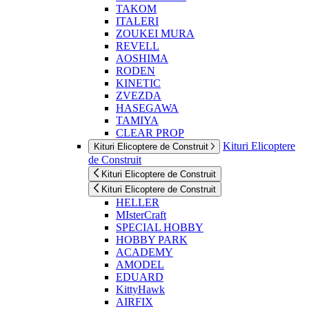
TAKOM
ITALERI
ZOUKEI MURA
REVELL
AOSHIMA
RODEN
KINETIC
ZVEZDA
HASEGAWA
TAMIYA
CLEAR PROP
Kituri Elicoptere
Kituri Elicoptere de Construit
de Construit
Kituri Elicoptere de Construit
Kituri Elicoptere de Construit
HELLER
MIsterCraft
SPECIAL HOBBY
HOBBY PARK
ACADEMY
AMODEL
EDUARD
KittyHawk
AIRFIX