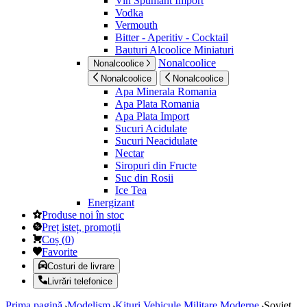
Vin Spumant Import
Vodka
Vermouth
Bitter - Aperitiv - Cocktail
Bauturi Alcoolice Miniaturi
Nonalcoolice
Nonalcoolice
Nonalcoolice
Nonalcoolice
Apa Minerala Romania
Apa Plata Romania
Apa Plata Import
Sucuri Acidulate
Sucuri Neacidulate
Nectar
Siropuri din Fructe
Suc din Rosii
Ice Tea
Energizant
Produse noi în stoc
Preț isteț, promoții
Coș
(
0
)
Favorite
Costuri de livrare
Livrări telefonice
Prima pagină
Modelism
Kituri Vehicule Militare Moderne
Soviet