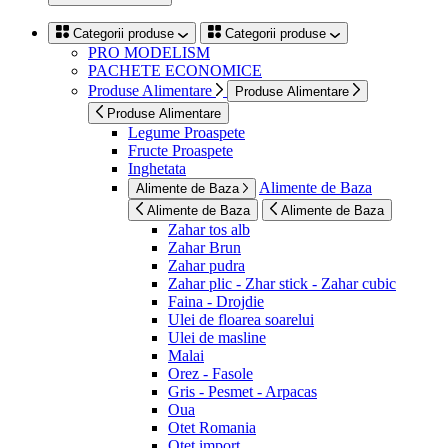
Categorii produse
Categorii produse
PRO MODELISM
PACHETE ECONOMICE
Produse Alimentare
Produse Alimentare
Produse Alimentare
Legume Proaspete
Fructe Proaspete
Inghetata
Alimente de Baza
Alimente de Baza
Alimente de Baza
Alimente de Baza
Zahar tos alb
Zahar Brun
Zahar pudra
Zahar plic - Zhar stick - Zahar cubic
Faina - Drojdie
Ulei de floarea soarelui
Ulei de masline
Malai
Orez - Fasole
Gris - Pesmet - Arpacas
Oua
Otet Romania
Otet import