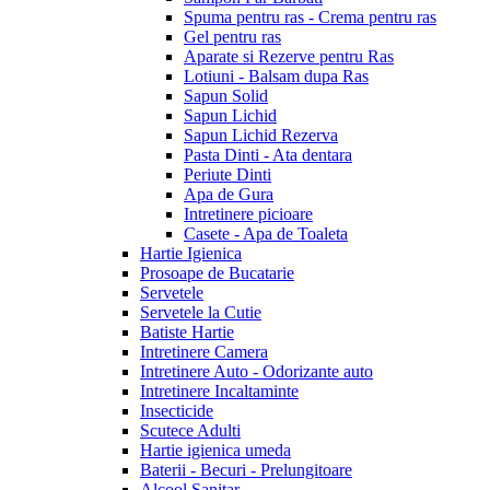
Spuma pentru ras - Crema pentru ras
Gel pentru ras
Aparate si Rezerve pentru Ras
Lotiuni - Balsam dupa Ras
Sapun Solid
Sapun Lichid
Sapun Lichid Rezerva
Pasta Dinti - Ata dentara
Periute Dinti
Apa de Gura
Intretinere picioare
Casete - Apa de Toaleta
Hartie Igienica
Prosoape de Bucatarie
Servetele
Servetele la Cutie
Batiste Hartie
Intretinere Camera
Intretinere Auto - Odorizante auto
Intretinere Incaltaminte
Insecticide
Scutece Adulti
Hartie igienica umeda
Baterii - Becuri - Prelungitoare
Alcool Sanitar