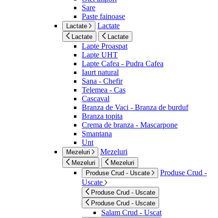
Sare
Paste fainoase
Lactate
Lactate
Lactate
Lactate
Lapte Proaspat
Lapte UHT
Lapte Cafea - Pudra Cafea
Iaurt natural
Sana - Chefir
Telemea - Cas
Cascaval
Branza de Vaci - Branza de burduf
Branza topita
Crema de branza - Mascarpone
Smantana
Unt
Mezeluri
Mezeluri
Mezeluri
Mezeluri
Produse Crud -
Produse Crud - Uscate
Uscate
Produse Crud - Uscate
Produse Crud - Uscate
Salam Crud - Uscat