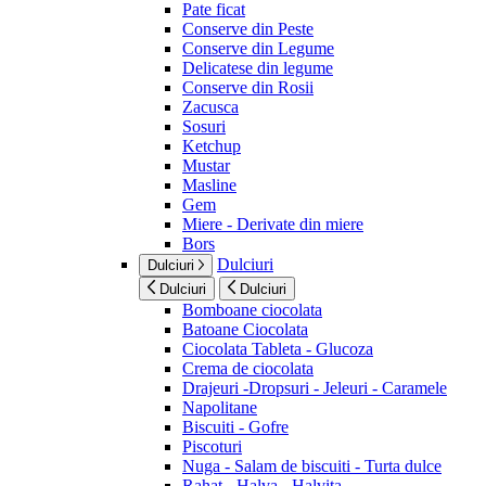
Pate ficat
Conserve din Peste
Conserve din Legume
Delicatese din legume
Conserve din Rosii
Zacusca
Sosuri
Ketchup
Mustar
Masline
Gem
Miere - Derivate din miere
Bors
Dulciuri
Dulciuri
Dulciuri
Dulciuri
Bomboane ciocolata
Batoane Ciocolata
Ciocolata Tableta - Glucoza
Crema de ciocolata
Drajeuri -Dropsuri - Jeleuri - Caramele
Napolitane
Biscuiti - Gofre
Piscoturi
Nuga - Salam de biscuiti - Turta dulce
Rahat - Halva - Halvita