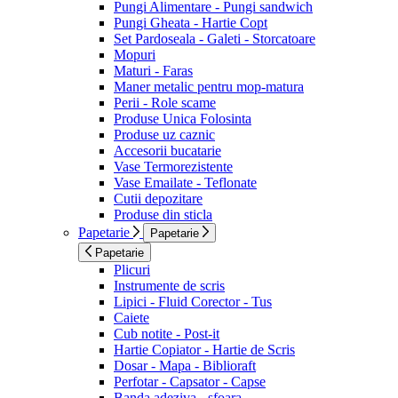
Pungi Alimentare - Pungi sandwich
Pungi Gheata - Hartie Copt
Set Pardoseala - Galeti - Storcatoare
Mopuri
Maturi - Faras
Maner metalic pentru mop-matura
Perii - Role scame
Produse Unica Folosinta
Produse uz caznic
Accesorii bucatarie
Vase Termorezistente
Vase Emailate - Teflonate
Cutii depozitare
Produse din sticla
Papetarie
Papetarie
Papetarie
Plicuri
Instrumente de scris
Lipici - Fluid Corector - Tus
Caiete
Cub notite - Post-it
Hartie Copiator - Hartie de Scris
Dosar - Mapa - Biblioraft
Perfotar - Capsator - Capse
Banda adeziva - sfoara