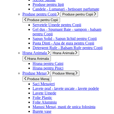
Produse pentru lipit
Candele - Lumanari - betisoare parfumate
Produse pentru Copii
Produse pentru Copii
Produse pentru Copii
Servetele Umede pentru Copii
Gel dus - Spumant Baie - sampon - balsam
pentru Copii
Sapun Solid - Sapun lichid pentru Copii
Pasta Dinti - Apa de gura pentru Copii
Detergent Rufe - Balsam Rufe pentru Copii
Hrana Animala
Hrana Animala
Hrana Animala
Hrana pentru Caini
Hrana pentru Pisici
Produse Menaj
Produse Menaj
Produse Menaj
Saci Menajeri
Lavete praf - lavete uscate - lavete podele
Lavete Umede
Folie Plastic
Folie Aluminiu
Manusi Menaj, masti de unica folosinta
Burete vase