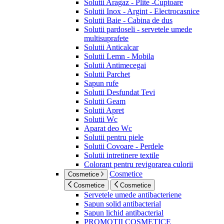
Solutii Aragaz - Plite -Cuptoare
Solutii Inox - Argint - Electrocasnice
Solutii Baie - Cabina de dus
Solutii pardoseli - servetele umede
multisuprafete
Solutii Anticalcar
Solutii Lemn - Mobila
Solutii Antimecegai
Solutii Parchet
Sapun rufe
Solutii Desfundat Tevi
Solutii Geam
Solutii Apret
Solutii Wc
Aparat deo Wc
Solutii pentru piele
Solutii Covoare - Perdele
Solutii intretinere textile
Colorant pentru revigorarea culorii
Cosmetice
Cosmetice
Cosmetice
Cosmetice
Servetele umede antibacteriene
Sapun solid antibacterial
Sapun lichid antibacterial
PROMOTII COSMETICE