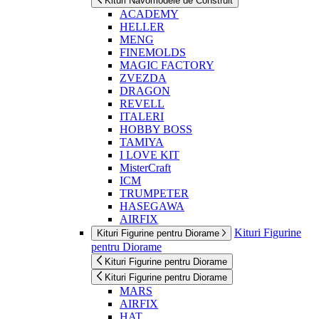
Kituri Navomodele de Construit
ACADEMY
HELLER
MENG
FINEMOLDS
MAGIC FACTORY
ZVEZDA
DRAGON
REVELL
ITALERI
HOBBY BOSS
TAMIYA
I LOVE KIT
MisterCraft
ICM
TRUMPETER
HASEGAWA
AIRFIX
Kituri Figurine
Kituri Figurine pentru Diorame
pentru Diorame
Kituri Figurine pentru Diorame
Kituri Figurine pentru Diorame
MARS
AIRFIX
HAT