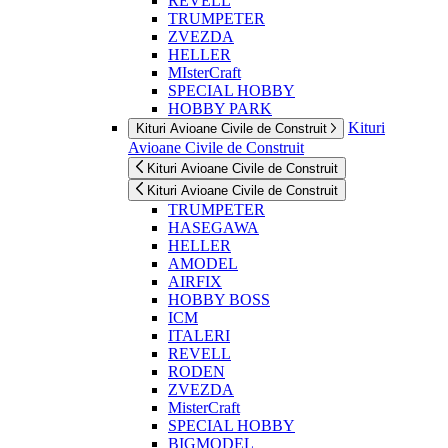
REVELL
TRUMPETER
ZVEZDA
HELLER
MIsterCraft
SPECIAL HOBBY
HOBBY PARK
Kituri
Kituri Avioane Civile de Construit
Avioane Civile de Construit
Kituri Avioane Civile de Construit
Kituri Avioane Civile de Construit
TRUMPETER
HASEGAWA
HELLER
AMODEL
AIRFIX
HOBBY BOSS
ICM
ITALERI
REVELL
RODEN
ZVEZDA
MisterCraft
SPECIAL HOBBY
BIGMODEL