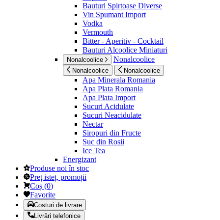
Bauturi Spirtoase Diverse
Vin Spumant Import
Vodka
Vermouth
Bitter - Aperitiv - Cocktail
Bauturi Alcoolice Miniaturi
Nonalcoolice
Nonalcoolice
Nonalcoolice
Nonalcoolice
Apa Minerala Romania
Apa Plata Romania
Apa Plata Import
Sucuri Acidulate
Sucuri Neacidulate
Nectar
Siropuri din Fructe
Suc din Rosii
Ice Tea
Energizant
Produse noi în stoc
Preț isteț, promoții
Coș
(
0
)
Favorite
Costuri de livrare
Livrări telefonice