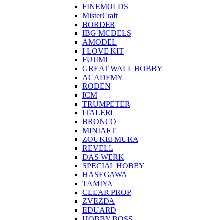
FINEMOLDS
MisterCraft
BORDER
IBG MODELS
AMODEL
I LOVE KIT
FUJIMI
GREAT WALL HOBBY
ACADEMY
RODEN
ICM
TRUMPETER
ITALERI
BRONCO
MINIART
ZOUKEI MURA
REVELL
DAS WERK
SPECIAL HOBBY
HASEGAWA
TAMIYA
CLEAR PROP
ZVEZDA
EDUARD
HOBBY BOSS