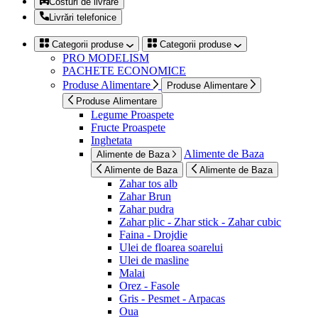
Costuri de livrare
Livrări telefonice
Categorii produse
Categorii produse
PRO MODELISM
PACHETE ECONOMICE
Produse Alimentare
Produse Alimentare
Produse Alimentare
Legume Proaspete
Fructe Proaspete
Inghetata
Alimente de Baza
Alimente de Baza
Alimente de Baza
Alimente de Baza
Zahar tos alb
Zahar Brun
Zahar pudra
Zahar plic - Zhar stick - Zahar cubic
Faina - Drojdie
Ulei de floarea soarelui
Ulei de masline
Malai
Orez - Fasole
Gris - Pesmet - Arpacas
Oua