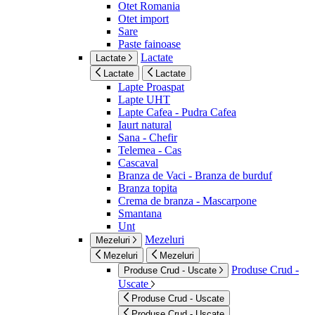
Otet Romania
Otet import
Sare
Paste fainoase
Lactate
Lactate
Lactate
Lactate
Lapte Proaspat
Lapte UHT
Lapte Cafea - Pudra Cafea
Iaurt natural
Sana - Chefir
Telemea - Cas
Cascaval
Branza de Vaci - Branza de burduf
Branza topita
Crema de branza - Mascarpone
Smantana
Unt
Mezeluri
Mezeluri
Mezeluri
Mezeluri
Produse Crud -
Produse Crud - Uscate
Uscate
Produse Crud - Uscate
Produse Crud - Uscate