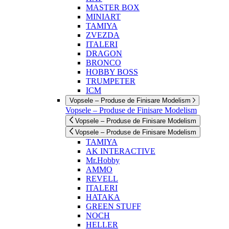
MASTER BOX
MINIART
TAMIYA
ZVEZDA
ITALERI
DRAGON
BRONCO
HOBBY BOSS
TRUMPETER
ICM
Vopsele – Produse de Finisare Modelism
Vopsele – Produse de Finisare Modelism
Vopsele – Produse de Finisare Modelism
Vopsele – Produse de Finisare Modelism
TAMIYA
AK INTERACTIVE
Mr.Hobby
AMMO
REVELL
ITALERI
HATAKA
GREEN STUFF
NOCH
HELLER