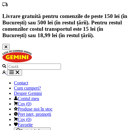
Livrare gratuită pentru comenzile de peste 150 lei (în
București) sau 500 lei (în restul țării). Pentru restul
comenzilor costul transportul este 15 lei (în
București) sau 18,99 lei (în restul țării).
Contact
Cum cumperi?
Despre Gemini
Contul meu
Coș
(
0
)
Produse noi în stoc
Preț isteț, promoții
Coș
(
0
)
Favorite