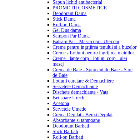
Sapun lichid antibacterial
PROMOTII COSMETICE
Deodorant Dama
Stick Dama
Roll-on Dama
Gel Dus dama
Sampon Par Dama
Balsam Par - Masca par - Ulei par
Creme pentru ingrijirea tenului si a buzelor
Creme - Lotiuni pentru ingrijirea mainilor
Creme - lapte corp - lotiuni corp - ulei
masaj
Crema de Baie - Spumant de Baie - Sare
de Baie
Lotiuni curatare & Demachiere
Servetele Demachiante
Dischete demachiante - Vata
Betisoare Urechi
Acetona
Servetele Umede
Crema Depilat - Benzi Depilat
Absorbante si tampoane
Deodorant Barbati
Stick Barbati
Roll-on Barbati