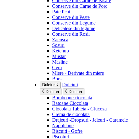
Conserve din Carne de Pasare
Conserve din Carne de Porc
Pate ficat
Conserve din Peste
Conserve din Legume
Delicatese din legume
Conserve din Rosii
Zacusca
Sosuri
Ketchup
Mustar
Masline
Gem
Miere - Derivate din miere
Bors
Dulciuri
Dulciuri
Dulciuri
Dulciuri
Bomboane ciocolata
Batoane Ciocolata
Ciocolata Tableta - Glucoza
Crema de ciocolata
Drajeuri -Dropsuri - Jeleuri - Caramele
Napolitane
Biscuiti - Gofre
Piscoturi