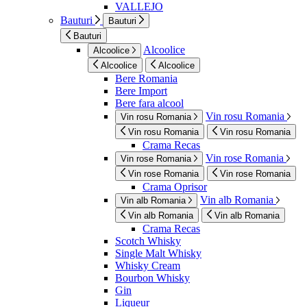
VALLEJO
Bauturi
Bauturi
Bauturi
Alcoolice
Alcoolice
Alcoolice
Alcoolice
Bere Romania
Bere Import
Bere fara alcool
Vin rosu Romania
Vin rosu Romania
Vin rosu Romania
Vin rosu Romania
Crama Recas
Vin rose Romania
Vin rose Romania
Vin rose Romania
Vin rose Romania
Crama Oprisor
Vin alb Romania
Vin alb Romania
Vin alb Romania
Vin alb Romania
Crama Recas
Scotch Whisky
Single Malt Whisky
Whisky Cream
Bourbon Whisky
Gin
Liqueur