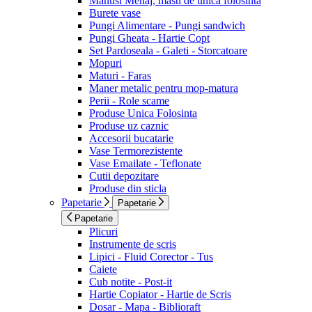
Manusi Menaj, masti de unica folosinta
Burete vase
Pungi Alimentare - Pungi sandwich
Pungi Gheata - Hartie Copt
Set Pardoseala - Galeti - Storcatoare
Mopuri
Maturi - Faras
Maner metalic pentru mop-matura
Perii - Role scame
Produse Unica Folosinta
Produse uz caznic
Accesorii bucatarie
Vase Termorezistente
Vase Emailate - Teflonate
Cutii depozitare
Produse din sticla
Papetarie
Papetarie
Papetarie
Plicuri
Instrumente de scris
Lipici - Fluid Corector - Tus
Caiete
Cub notite - Post-it
Hartie Copiator - Hartie de Scris
Dosar - Mapa - Biblioraft