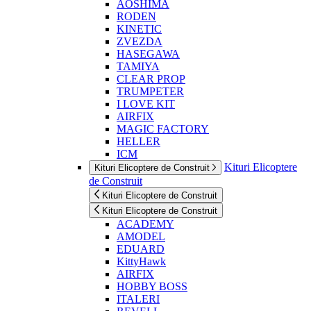
AOSHIMA
RODEN
KINETIC
ZVEZDA
HASEGAWA
TAMIYA
CLEAR PROP
TRUMPETER
I LOVE KIT
AIRFIX
MAGIC FACTORY
HELLER
ICM
Kituri Elicoptere
Kituri Elicoptere de Construit
de Construit
Kituri Elicoptere de Construit
Kituri Elicoptere de Construit
ACADEMY
AMODEL
EDUARD
KittyHawk
AIRFIX
HOBBY BOSS
ITALERI