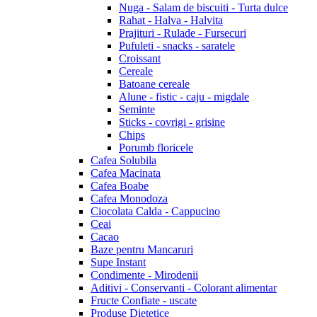
Nuga - Salam de biscuiti - Turta dulce
Rahat - Halva - Halvita
Prajituri - Rulade - Fursecuri
Pufuleti - snacks - saratele
Croissant
Cereale
Batoane cereale
Alune - fistic - caju - migdale
Seminte
Sticks - covrigi - grisine
Chips
Porumb floricele
Cafea Solubila
Cafea Macinata
Cafea Boabe
Cafea Monodoza
Ciocolata Calda - Cappucino
Ceai
Cacao
Baze pentru Mancaruri
Supe Instant
Condimente - Mirodenii
Aditivi - Conservanti - Colorant alimentar
Fructe Confiate - uscate
Produse Dietetice