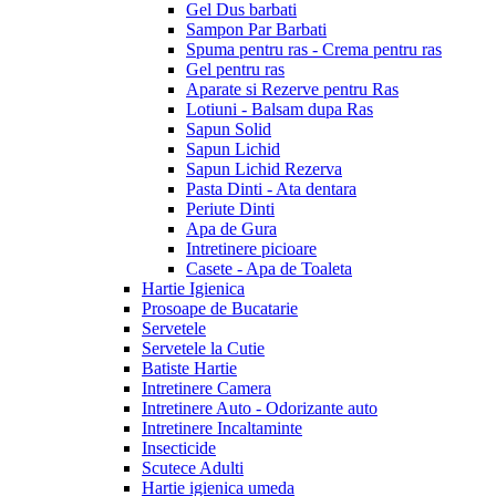
Gel Dus barbati
Sampon Par Barbati
Spuma pentru ras - Crema pentru ras
Gel pentru ras
Aparate si Rezerve pentru Ras
Lotiuni - Balsam dupa Ras
Sapun Solid
Sapun Lichid
Sapun Lichid Rezerva
Pasta Dinti - Ata dentara
Periute Dinti
Apa de Gura
Intretinere picioare
Casete - Apa de Toaleta
Hartie Igienica
Prosoape de Bucatarie
Servetele
Servetele la Cutie
Batiste Hartie
Intretinere Camera
Intretinere Auto - Odorizante auto
Intretinere Incaltaminte
Insecticide
Scutece Adulti
Hartie igienica umeda