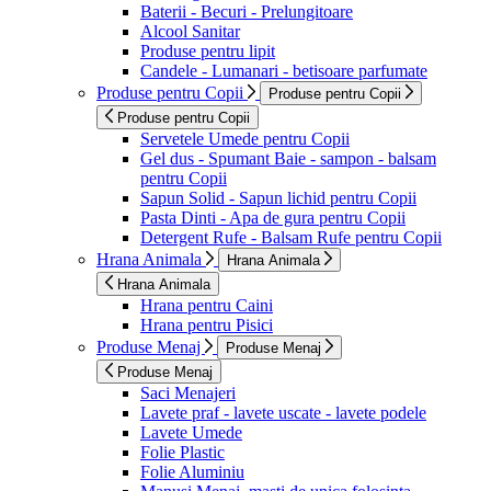
Baterii - Becuri - Prelungitoare
Alcool Sanitar
Produse pentru lipit
Candele - Lumanari - betisoare parfumate
Produse pentru Copii
Produse pentru Copii
Produse pentru Copii
Servetele Umede pentru Copii
Gel dus - Spumant Baie - sampon - balsam
pentru Copii
Sapun Solid - Sapun lichid pentru Copii
Pasta Dinti - Apa de gura pentru Copii
Detergent Rufe - Balsam Rufe pentru Copii
Hrana Animala
Hrana Animala
Hrana Animala
Hrana pentru Caini
Hrana pentru Pisici
Produse Menaj
Produse Menaj
Produse Menaj
Saci Menajeri
Lavete praf - lavete uscate - lavete podele
Lavete Umede
Folie Plastic
Folie Aluminiu