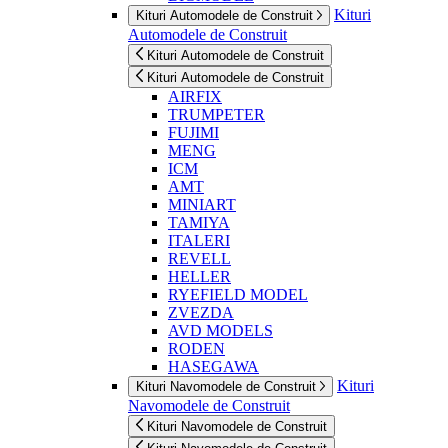
Kituri
Kituri Automodele de Construit
Automodele de Construit
Kituri Automodele de Construit
Kituri Automodele de Construit
AIRFIX
TRUMPETER
FUJIMI
MENG
ICM
AMT
MINIART
TAMIYA
ITALERI
REVELL
HELLER
RYEFIELD MODEL
ZVEZDA
AVD MODELS
RODEN
HASEGAWA
Kituri
Kituri Navomodele de Construit
Navomodele de Construit
Kituri Navomodele de Construit