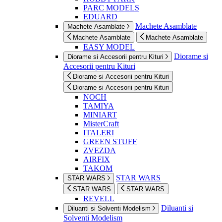
PARC MODELS
EDUARD
Machete Asamblate
Machete Asamblate
Machete Asamblate
Machete Asamblate
EASY MODEL
Diorame si
Diorame si Accesorii pentru Kituri
Accesorii pentru Kituri
Diorame si Accesorii pentru Kituri
Diorame si Accesorii pentru Kituri
NOCH
TAMIYA
MINIART
MisterCraft
ITALERI
GREEN STUFF
ZVEZDA
AIRFIX
TAKOM
STAR WARS
STAR WARS
STAR WARS
STAR WARS
REVELL
Diluanti si
Diluanti si Solventi Modelism
Solventi Modelism