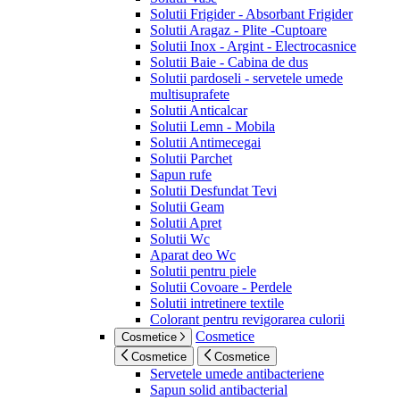
Solutii Frigider - Absorbant Frigider
Solutii Aragaz - Plite -Cuptoare
Solutii Inox - Argint - Electrocasnice
Solutii Baie - Cabina de dus
Solutii pardoseli - servetele umede
multisuprafete
Solutii Anticalcar
Solutii Lemn - Mobila
Solutii Antimecegai
Solutii Parchet
Sapun rufe
Solutii Desfundat Tevi
Solutii Geam
Solutii Apret
Solutii Wc
Aparat deo Wc
Solutii pentru piele
Solutii Covoare - Perdele
Solutii intretinere textile
Colorant pentru revigorarea culorii
Cosmetice
Cosmetice
Cosmetice
Cosmetice
Servetele umede antibacteriene
Sapun solid antibacterial