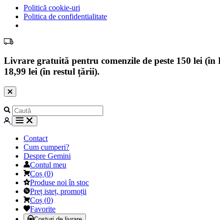
Politică cookie-uri
Politica de confidentialitate
Livrare gratuită pentru comenzile de peste 150 lei (în B
18,99 lei (în restul țării).
Contact
Cum cumperi?
Despre Gemini
Contul meu
Coș
(
0
)
Produse noi în stoc
Preț isteț, promoții
Coș
(
0
)
Favorite
Costuri de livrare