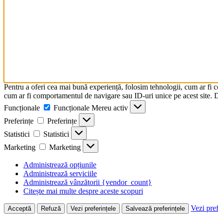
Pentru a oferi cea mai bună experiență, folosim tehnologii, cum ar fi 
cum ar fi comportamentul de navigare sau ID-uri unice pe acest site. Da
Funcționale
Funcționale
Mereu activ
Preferințe
Preferințe
Statistici
Statistici
Marketing
Marketing
Administrează opțiunile
Administrează serviciile
Administrează vânzătorii {vendor_count}
Citește mai multe despre aceste scopuri
Vezi pref
Acceptă
Refuză
Vezi preferințele
Salvează preferințele