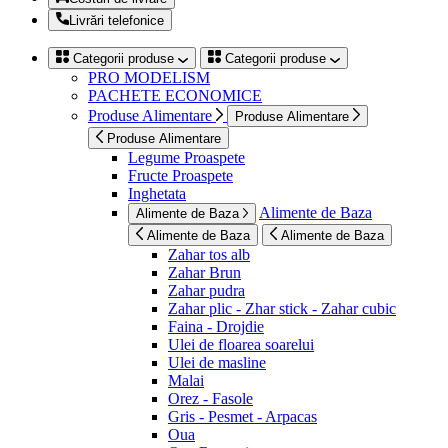
Livrări telefonice
Categorii produse
Categorii produse
PRO MODELISM
PACHETE ECONOMICE
Produse Alimentare
Produse Alimentare
Produse Alimentare
Legume Proaspete
Fructe Proaspete
Inghetata
Alimente de Baza
Alimente de Baza
Alimente de Baza
Alimente de Baza
Zahar tos alb
Zahar Brun
Zahar pudra
Zahar plic - Zhar stick - Zahar cubic
Faina - Drojdie
Ulei de floarea soarelui
Ulei de masline
Malai
Orez - Fasole
Gris - Pesmet - Arpacas
Oua