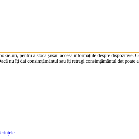
cookie-uri, pentru a stoca și/sau accesa informațiile despre dispozitive.
că nu îți dai consimțământul sau îți retragi consimțământul dat poate av
erințele