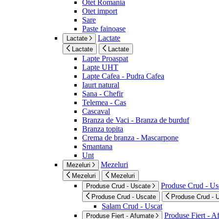
Otet Romania
Otet import
Sare
Paste fainoase
Lactate
Lactate
Lactate
Lactate
Lapte Proaspat
Lapte UHT
Lapte Cafea - Pudra Cafea
Iaurt natural
Sana - Chefir
Telemea - Cas
Cascaval
Branza de Vaci - Branza de burduf
Branza topita
Crema de branza - Mascarpone
Smantana
Unt
Mezeluri
Mezeluri
Mezeluri
Mezeluri
Produse Crud - Us
Produse Crud - Uscate
Produse Crud - Uscate
Produse Crud - 
Salam Crud - Uscat
Produse Fiert - 
Produse Fiert - Afumate