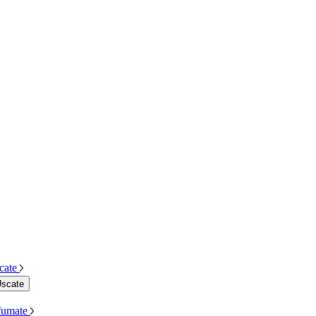
cate
Uscate
Afumate