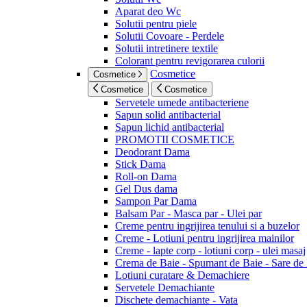
Aparat deo Wc
Solutii pentru piele
Solutii Covoare - Perdele
Solutii intretinere textile
Colorant pentru revigorarea culorii
Cosmetice
Cosmetice
Cosmetice
Cosmetice
Servetele umede antibacteriene
Sapun solid antibacterial
Sapun lichid antibacterial
PROMOTII COSMETICE
Deodorant Dama
Stick Dama
Roll-on Dama
Gel Dus dama
Sampon Par Dama
Balsam Par - Masca par - Ulei par
Creme pentru ingrijirea tenului si a buzelor
Creme - Lotiuni pentru ingrijirea mainilor
Creme - lapte corp - lotiuni corp - ulei masaj
Crema de Baie - Spumant de Baie - Sare de
Lotiuni curatare & Demachiere
Servetele Demachiante
Dischete demachiante - Vata