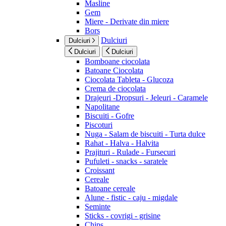
Masline
Gem
Miere - Derivate din miere
Bors
Dulciuri
Dulciuri
Dulciuri
Dulciuri
Bomboane ciocolata
Batoane Ciocolata
Ciocolata Tableta - Glucoza
Crema de ciocolata
Drajeuri -Dropsuri - Jeleuri - Caramele
Napolitane
Biscuiti - Gofre
Piscoturi
Nuga - Salam de biscuiti - Turta dulce
Rahat - Halva - Halvita
Prajituri - Rulade - Fursecuri
Pufuleti - snacks - saratele
Croissant
Cereale
Batoane cereale
Alune - fistic - caju - migdale
Seminte
Sticks - covrigi - grisine
Chips