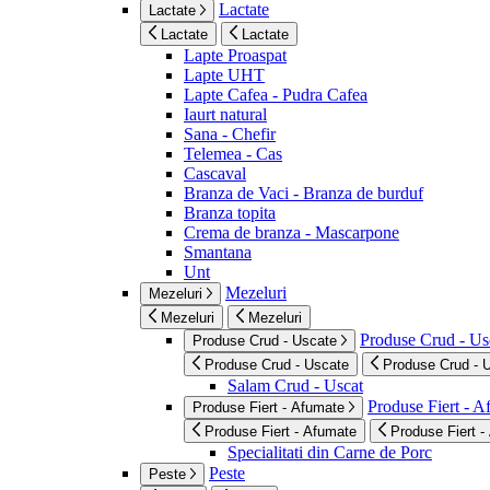
Lactate
Lactate
Lactate
Lactate
Lapte Proaspat
Lapte UHT
Lapte Cafea - Pudra Cafea
Iaurt natural
Sana - Chefir
Telemea - Cas
Cascaval
Branza de Vaci - Branza de burduf
Branza topita
Crema de branza - Mascarpone
Smantana
Unt
Mezeluri
Mezeluri
Mezeluri
Mezeluri
Produse Crud - Us
Produse Crud - Uscate
Produse Crud - Uscate
Produse Crud - 
Salam Crud - Uscat
Produse Fiert - 
Produse Fiert - Afumate
Produse Fiert - Afumate
Produse Fiert -
Specialitati din Carne de Porc
Peste
Peste