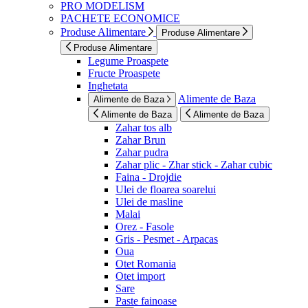
PRO MODELISM
PACHETE ECONOMICE
Produse Alimentare
Produse Alimentare
Produse Alimentare
Legume Proaspete
Fructe Proaspete
Inghetata
Alimente de Baza
Alimente de Baza
Alimente de Baza
Alimente de Baza
Zahar tos alb
Zahar Brun
Zahar pudra
Zahar plic - Zhar stick - Zahar cubic
Faina - Drojdie
Ulei de floarea soarelui
Ulei de masline
Malai
Orez - Fasole
Gris - Pesmet - Arpacas
Oua
Otet Romania
Otet import
Sare
Paste fainoase