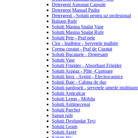
Detergent Automat Capsule
Detergent Manual Pudra
Detergenti - Solutii pentru uz profesional
Balsam Rufe
Solutii Masina Spalat Vase
Solutii Masina Spalat Rufe
Solutii Pete - Praf pete
Clor - Inalbitor - Servetele inalbire
Crema curatat - Praf de Curatat
Solutii Bucatarie - Degresant
Solutii Vase
Solutii Frigider - Absorbant Frigider
Solutii Aragaz - Plite -Cuptoare
Solutii Inox - Argint - Electrocasnice
Solutii Baie - Cabina de dus
Solutii pardoseli - servetele umede multisupr
Solutii Anticalcar
Solutii Lemn - Mobila
Solutii Antimecegai
Solutii Parchet
Sapun rufe
Solutii Desfundat Tevi
Solutii Geam
Solutii Apret
Solutii Wc