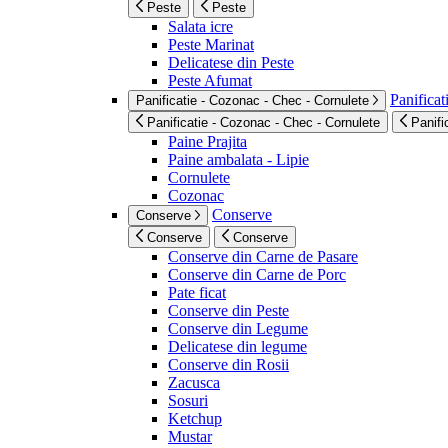
Peste
Peste
Salata icre
Peste Marinat
Delicatese din Peste
Peste Afumat
Panificat
Panificatie - Cozonac - Chec - Cornulete
Panificatie - Cozonac - Chec - Cornulete
Panifi
Paine Prajita
Paine ambalata - Lipie
Cornulete
Cozonac
Conserve
Conserve
Conserve
Conserve
Conserve din Carne de Pasare
Conserve din Carne de Porc
Pate ficat
Conserve din Peste
Conserve din Legume
Delicatese din legume
Conserve din Rosii
Zacusca
Sosuri
Ketchup
Mustar