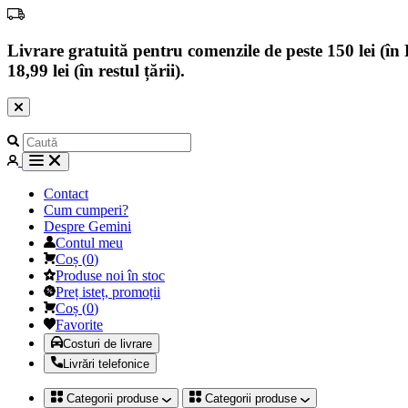
Livrare gratuită pentru comenzile de peste 150 lei (în B
18,99 lei (în restul țării).
Contact
Cum cumperi?
Despre Gemini
Contul meu
Coș
(
0
)
Produse noi în stoc
Preț isteț, promoții
Coș
(
0
)
Favorite
Costuri de livrare
Livrări telefonice
Categorii produse
Categorii produse