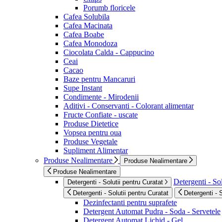
Porumb floricele
Cafea Solubila
Cafea Macinata
Cafea Boabe
Cafea Monodoza
Ciocolata Calda - Cappucino
Ceai
Cacao
Baze pentru Mancaruri
Supe Instant
Condimente - Mirodenii
Aditivi - Conservanti - Colorant alimentar
Fructe Confiate - uscate
Produse Dietetice
Vopsea pentru oua
Produse Vegetale
Supliment Alimentar
Produse Nealimentare
Produse Nealimentare
Produse Nealimentare
Detergenti - Sol
Detergenti - Solutii pentru Curatat
Detergenti - Solutii pentru Curatat
Detergenti - 
Dezinfectanti pentru suprafete
Detergent Automat Pudra - Soda - Servetele
Detergent Automat Lichid - Gel