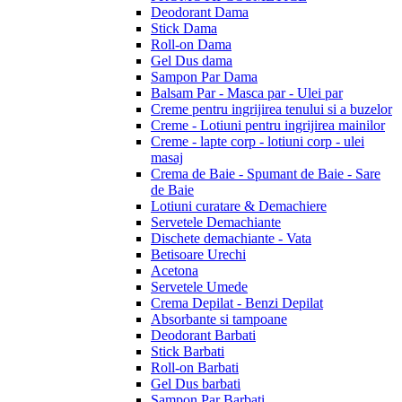
Deodorant Dama
Stick Dama
Roll-on Dama
Gel Dus dama
Sampon Par Dama
Balsam Par - Masca par - Ulei par
Creme pentru ingrijirea tenului si a buzelor
Creme - Lotiuni pentru ingrijirea mainilor
Creme - lapte corp - lotiuni corp - ulei
masaj
Crema de Baie - Spumant de Baie - Sare
de Baie
Lotiuni curatare & Demachiere
Servetele Demachiante
Dischete demachiante - Vata
Betisoare Urechi
Acetona
Servetele Umede
Crema Depilat - Benzi Depilat
Absorbante si tampoane
Deodorant Barbati
Stick Barbati
Roll-on Barbati
Gel Dus barbati
Sampon Par Barbati