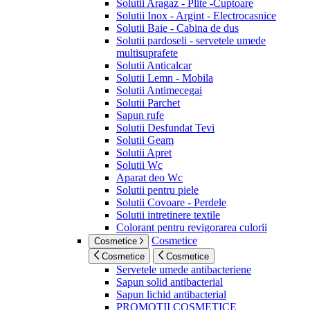
Solutii Aragaz - Plite -Cuptoare
Solutii Inox - Argint - Electrocasnice
Solutii Baie - Cabina de dus
Solutii pardoseli - servetele umede
multisuprafete
Solutii Anticalcar
Solutii Lemn - Mobila
Solutii Antimecegai
Solutii Parchet
Sapun rufe
Solutii Desfundat Tevi
Solutii Geam
Solutii Apret
Solutii Wc
Aparat deo Wc
Solutii pentru piele
Solutii Covoare - Perdele
Solutii intretinere textile
Colorant pentru revigorarea culorii
Cosmetice
Cosmetice
Cosmetice
Cosmetice
Servetele umede antibacteriene
Sapun solid antibacterial
Sapun lichid antibacterial
PROMOTII COSMETICE