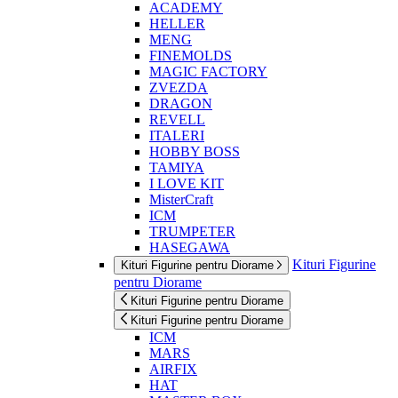
ACADEMY
HELLER
MENG
FINEMOLDS
MAGIC FACTORY
ZVEZDA
DRAGON
REVELL
ITALERI
HOBBY BOSS
TAMIYA
I LOVE KIT
MisterCraft
ICM
TRUMPETER
HASEGAWA
Kituri Figurine
Kituri Figurine pentru Diorame
pentru Diorame
Kituri Figurine pentru Diorame
Kituri Figurine pentru Diorame
ICM
MARS
AIRFIX
HAT