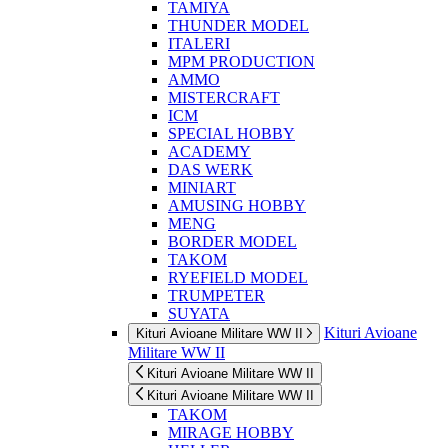
TAMIYA
THUNDER MODEL
ITALERI
MPM PRODUCTION
AMMO
MISTERCRAFT
ICM
SPECIAL HOBBY
ACADEMY
DAS WERK
MINIART
AMUSING HOBBY
MENG
BORDER MODEL
TAKOM
RYEFIELD MODEL
TRUMPETER
SUYATA
Kituri Avioane
Kituri Avioane Militare WW II
Militare WW II
Kituri Avioane Militare WW II
Kituri Avioane Militare WW II
TAKOM
MIRAGE HOBBY