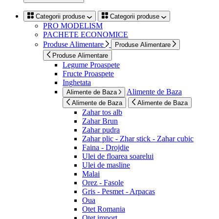
Categorii produse
Categorii produse
PRO MODELISM
PACHETE ECONOMICE
Produse Alimentare
Produse Alimentare
Produse Alimentare
Legume Proaspete
Fructe Proaspete
Inghetata
Alimente de Baza
Alimente de Baza
Alimente de Baza
Alimente de Baza
Zahar tos alb
Zahar Brun
Zahar pudra
Zahar plic - Zhar stick - Zahar cubic
Faina - Drojdie
Ulei de floarea soarelui
Ulei de masline
Malai
Orez - Fasole
Gris - Pesmet - Arpacas
Oua
Otet Romania
Otet import