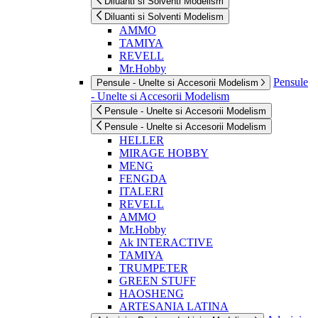
Diluanti si Solventi Modelism
Diluanti si Solventi Modelism
AMMO
TAMIYA
REVELL
Mr.Hobby
Pensule
Pensule - Unelte si Accesorii Modelism
- Unelte si Accesorii Modelism
Pensule - Unelte si Accesorii Modelism
Pensule - Unelte si Accesorii Modelism
HELLER
MIRAGE HOBBY
MENG
FENGDA
ITALERI
REVELL
AMMO
Mr.Hobby
Ak INTERACTIVE
TAMIYA
TRUMPETER
GREEN STUFF
HAOSHENG
ARTESANIA LATINA