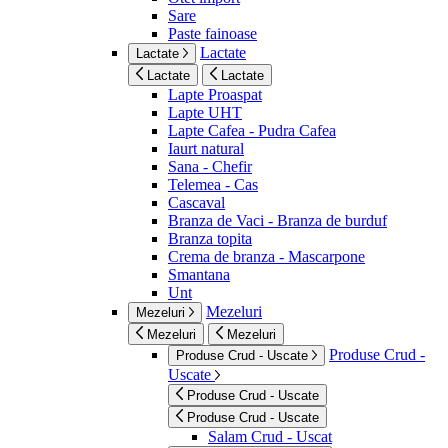
Sare
Paste fainoase
Lactate
Lactate
Lactate
Lactate
Lapte Proaspat
Lapte UHT
Lapte Cafea - Pudra Cafea
Iaurt natural
Sana - Chefir
Telemea - Cas
Cascaval
Branza de Vaci - Branza de burduf
Branza topita
Crema de branza - Mascarpone
Smantana
Unt
Mezeluri
Mezeluri
Mezeluri
Mezeluri
Produse Crud -
Produse Crud - Uscate
Uscate
Produse Crud - Uscate
Produse Crud - Uscate
Salam Crud - Uscat