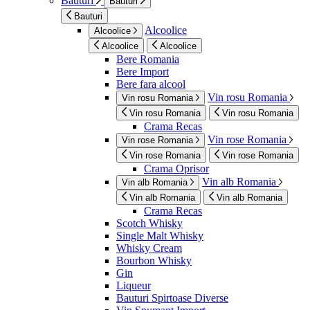
Bauturi
Bauturi
Bauturi
Alcoolice
Alcoolice
Alcoolice
Alcoolice
Bere Romania
Bere Import
Bere fara alcool
Vin rosu Romania
Vin rosu Romania
Vin rosu Romania
Vin rosu Romania
Crama Recas
Vin rose Romania
Vin rose Romania
Vin rose Romania
Vin rose Romania
Crama Oprisor
Vin alb Romania
Vin alb Romania
Vin alb Romania
Vin alb Romania
Crama Recas
Scotch Whisky
Single Malt Whisky
Whisky Cream
Bourbon Whisky
Gin
Liqueur
Bauturi Spirtoase Diverse