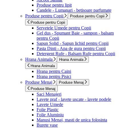
Produse pentru lipit
Candele - Lumanari - betisoare parfumate
Produse pentru Copii
Produse pentru Copii
Produse pentru Copii
Servetele Umede pentru Copii
Gel dus - Spumant Baie - sampon - balsam
pentru Copii
Sapun Solid - Sapun lichid pentru Copii
Pasta Dinti - Apa de gura pentru Copii
Detergent Rufe - Balsam Rufe pentru Copii
Hrana Animala
Hrana Animala
Hrana Animala
Hrana pentru Caini
Hrana pentru Pisici
Produse Menaj
Produse Menaj
Produse Menaj
Saci Menajeri
Lavete praf - lavete uscate - lavete podele
Lavete Umede
Folie Plastic
Folie Aluminiu
Manusi Menaj, masti de unica folosinta
Burete vase