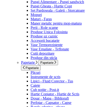
Pungi Alimentare - Pungi sandwich
Pungi Gheata - Hartie Copt
Set Pardoseala - Galeti - Storcatoare
Mopuri
Maturi - Faras
Maner metalic pentru mop-matura
Perii - Role scame
Produse Unica Folosinta
Produse uz caznic
Accesorii bucatarie
Vase Termorezistente
Vase Emailate - Teflonate
Cutii depozitare
Produse din sticla
Papetarie
Papetarie
Papetarie
Plicuri
Instrumente de scris
Lipici - Fluid Corector - Tus
Caiete
Cub notite - Post-it
Hartie Copiator - Hartie de Scris
Dosar - Mapa - Biblioraft
Perfotar - Capsator - Capse
Banda adeziva - sfoara