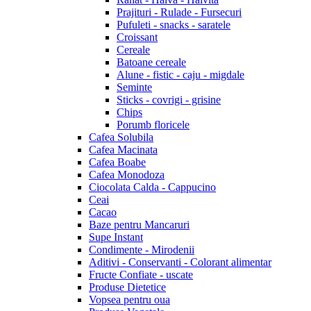
Prajituri - Rulade - Fursecuri
Pufuleti - snacks - saratele
Croissant
Cereale
Batoane cereale
Alune - fistic - caju - migdale
Seminte
Sticks - covrigi - grisine
Chips
Porumb floricele
Cafea Solubila
Cafea Macinata
Cafea Boabe
Cafea Monodoza
Ciocolata Calda - Cappucino
Ceai
Cacao
Baze pentru Mancaruri
Supe Instant
Condimente - Mirodenii
Aditivi - Conservanti - Colorant alimentar
Fructe Confiate - uscate
Produse Dietetice
Vopsea pentru oua