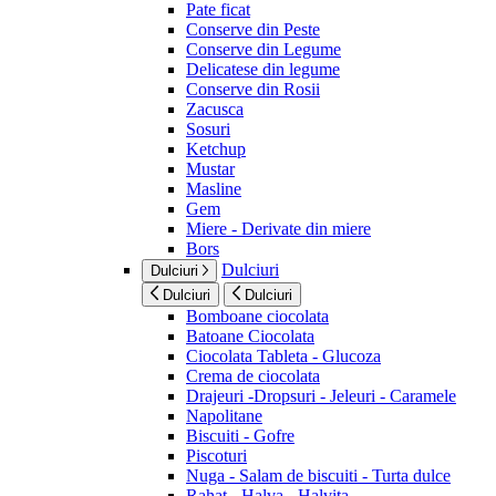
Pate ficat
Conserve din Peste
Conserve din Legume
Delicatese din legume
Conserve din Rosii
Zacusca
Sosuri
Ketchup
Mustar
Masline
Gem
Miere - Derivate din miere
Bors
Dulciuri
Dulciuri
Dulciuri
Dulciuri
Bomboane ciocolata
Batoane Ciocolata
Ciocolata Tableta - Glucoza
Crema de ciocolata
Drajeuri -Dropsuri - Jeleuri - Caramele
Napolitane
Biscuiti - Gofre
Piscoturi
Nuga - Salam de biscuiti - Turta dulce
Rahat - Halva - Halvita