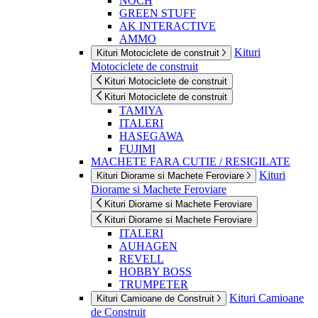
NOCH
GREEN STUFF
AK INTERACTIVE
AMMO
Kituri
Kituri Motociclete de construit
Motociclete de construit
Kituri Motociclete de construit
Kituri Motociclete de construit
TAMIYA
ITALERI
HASEGAWA
FUJIMI
MACHETE FARA CUTIE / RESIGILATE
Kituri
Kituri Diorame si Machete Feroviare
Diorame si Machete Feroviare
Kituri Diorame si Machete Feroviare
Kituri Diorame si Machete Feroviare
ITALERI
AUHAGEN
REVELL
HOBBY BOSS
TRUMPETER
Kituri Camioane
Kituri Camioane de Construit
de Construit