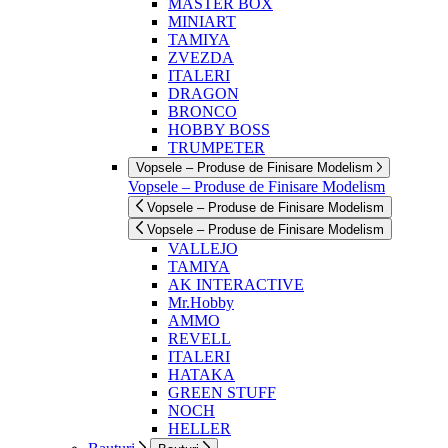
MASTER BOX
MINIART
TAMIYA
ZVEZDA
ITALERI
DRAGON
BRONCO
HOBBY BOSS
TRUMPETER
Vopsele – Produse de Finisare Modelism
Vopsele – Produse de Finisare Modelism
Vopsele – Produse de Finisare Modelism
Vopsele – Produse de Finisare Modelism
VALLEJO
TAMIYA
AK INTERACTIVE
Mr.Hobby
AMMO
REVELL
ITALERI
HATAKA
GREEN STUFF
NOCH
HELLER