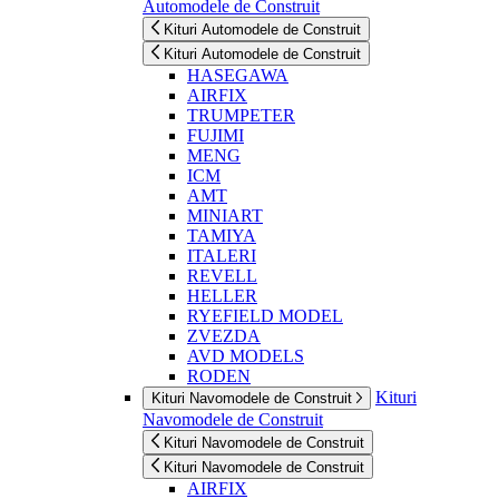
Automodele de Construit
Kituri Automodele de Construit
Kituri Automodele de Construit
HASEGAWA
AIRFIX
TRUMPETER
FUJIMI
MENG
ICM
AMT
MINIART
TAMIYA
ITALERI
REVELL
HELLER
RYEFIELD MODEL
ZVEZDA
AVD MODELS
RODEN
Kituri
Kituri Navomodele de Construit
Navomodele de Construit
Kituri Navomodele de Construit
Kituri Navomodele de Construit
AIRFIX