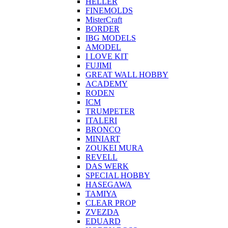
HELLER
FINEMOLDS
MisterCraft
BORDER
IBG MODELS
AMODEL
I LOVE KIT
FUJIMI
GREAT WALL HOBBY
ACADEMY
RODEN
ICM
TRUMPETER
ITALERI
BRONCO
MINIART
ZOUKEI MURA
REVELL
DAS WERK
SPECIAL HOBBY
HASEGAWA
TAMIYA
CLEAR PROP
ZVEZDA
EDUARD