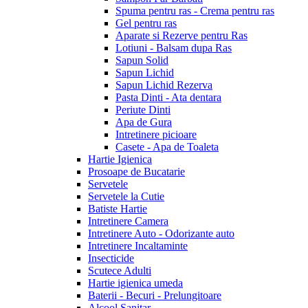
Spuma pentru ras - Crema pentru ras
Gel pentru ras
Aparate si Rezerve pentru Ras
Lotiuni - Balsam dupa Ras
Sapun Solid
Sapun Lichid
Sapun Lichid Rezerva
Pasta Dinti - Ata dentara
Periute Dinti
Apa de Gura
Intretinere picioare
Casete - Apa de Toaleta
Hartie Igienica
Prosoape de Bucatarie
Servetele
Servetele la Cutie
Batiste Hartie
Intretinere Camera
Intretinere Auto - Odorizante auto
Intretinere Incaltaminte
Insecticide
Scutece Adulti
Hartie igienica umeda
Baterii - Becuri - Prelungitoare
Alcool Sanitar