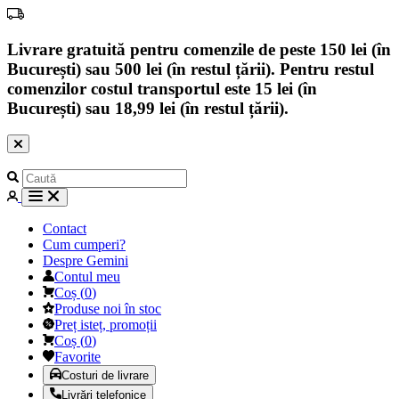
Livrare gratuită pentru comenzile de peste 150 lei (în
București) sau 500 lei (în restul țării). Pentru restul
comenzilor costul transportul este 15 lei (în
București) sau 18,99 lei (în restul țării).
Contact
Cum cumperi?
Despre Gemini
Contul meu
Coș
(
0
)
Produse noi în stoc
Preț isteț, promoții
Coș
(
0
)
Favorite
Costuri de livrare
Livrări telefonice