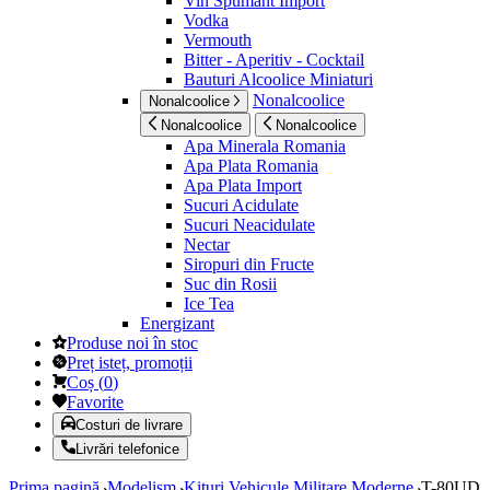
Vin Spumant Import
Vodka
Vermouth
Bitter - Aperitiv - Cocktail
Bauturi Alcoolice Miniaturi
Nonalcoolice
Nonalcoolice
Nonalcoolice
Nonalcoolice
Apa Minerala Romania
Apa Plata Romania
Apa Plata Import
Sucuri Acidulate
Sucuri Neacidulate
Nectar
Siropuri din Fructe
Suc din Rosii
Ice Tea
Energizant
Produse noi în stoc
Preț isteț, promoții
Coș
(
0
)
Favorite
Costuri de livrare
Livrări telefonice
Prima pagină
Modelism
Kituri Vehicule Militare Moderne
T-80UD