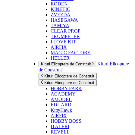
RODEN
KINETIC
ZVEZDA
HASEGAWA
TAMIYA
CLEAR PROP
TRUMPETER
I LOVE KIT
AIRFIX
MAGIC FACTORY
HELLER
Kituri Elicoptere
Kituri Elicoptere de Construit
de Construit
Kituri Elicoptere de Construit
Kituri Elicoptere de Construit
HOBBY PARK
ACADEMY
AMODEL
EDUARD
KittyHawk
AIRFIX
HOBBY BOSS
ITALERI
REVELL