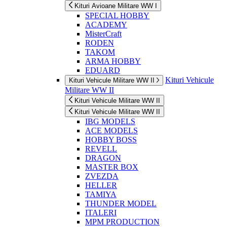
Kituri Avioane Militare WW I
SPECIAL HOBBY
ACADEMY
MisterCraft
RODEN
TAKOM
ARMA HOBBY
EDUARD
Kituri Vehicule
Kituri Vehicule Militare WW II
Militare WW II
Kituri Vehicule Militare WW II
Kituri Vehicule Militare WW II
IBG MODELS
ACE MODELS
HOBBY BOSS
REVELL
DRAGON
MASTER BOX
ZVEZDA
HELLER
TAMIYA
THUNDER MODEL
ITALERI
MPM PRODUCTION