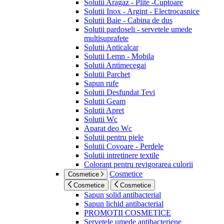
Solutii Aragaz - Plite -Cuptoare
Solutii Inox - Argint - Electrocasnice
Solutii Baie - Cabina de dus
Solutii pardoseli - servetele umede
multisuprafete
Solutii Anticalcar
Solutii Lemn - Mobila
Solutii Antimecegai
Solutii Parchet
Sapun rufe
Solutii Desfundat Tevi
Solutii Geam
Solutii Apret
Solutii Wc
Aparat deo Wc
Solutii pentru piele
Solutii Covoare - Perdele
Solutii intretinere textile
Colorant pentru revigorarea culorii
Cosmetice
Cosmetice
Cosmetice
Cosmetice
Sapun solid antibacterial
Sapun lichid antibacterial
PROMOTII COSMETICE
Servetele umede antibacteriene