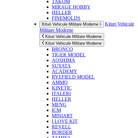
TAKOM
MIRAGE HOBBY
HELLER
FINEMOLDS
Kituri Vehicule
Kituri Vehicule Militare Moderne
Militare Moderne
Kituri Vehicule Militare Moderne
Kituri Vehicule Militare Moderne
BRONCO
TIGER MODEL
AOSHIMA
SUYATA
ACADEMY
RYEFIELD MODEL
AMMO
KINETIC
ITALERI
HELLER
MENG
ICM
MINIART
I LOVE KIT
REVELL
BORDER
TAMIYA