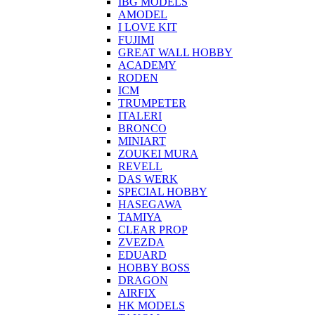
IBG MODELS
AMODEL
I LOVE KIT
FUJIMI
GREAT WALL HOBBY
ACADEMY
RODEN
ICM
TRUMPETER
ITALERI
BRONCO
MINIART
ZOUKEI MURA
REVELL
DAS WERK
SPECIAL HOBBY
HASEGAWA
TAMIYA
CLEAR PROP
ZVEZDA
EDUARD
HOBBY BOSS
DRAGON
AIRFIX
HK MODELS