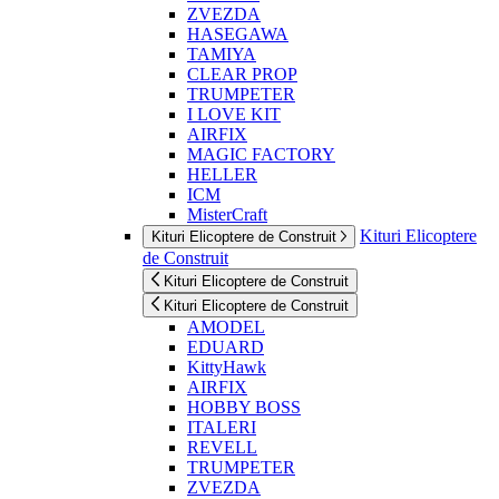
ZVEZDA
HASEGAWA
TAMIYA
CLEAR PROP
TRUMPETER
I LOVE KIT
AIRFIX
MAGIC FACTORY
HELLER
ICM
MisterCraft
Kituri Elicoptere
Kituri Elicoptere de Construit
de Construit
Kituri Elicoptere de Construit
Kituri Elicoptere de Construit
AMODEL
EDUARD
KittyHawk
AIRFIX
HOBBY BOSS
ITALERI
REVELL
TRUMPETER
ZVEZDA