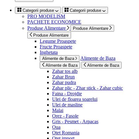
Categorii produse
Categorii produse
PRO MODELISM
PACHETE ECONOMICE
Produse Alimentare
Produse Alimentare
Produse Alimentare
Legume Proaspete
Fructe Proaspete
Inghetata
Alimente de Baza
Alimente de Baza
Alimente de Baza
Alimente de Baza
Zahar tos alb
Zahar Brun
Zahar pudra
Zahar plic - Zhar stick - Zahar cubic
Faina - Drojdie
Ulei de floarea soarelui
Ulei de masline
Malai
Orez - Fasole
Gris - Pesmet - Arpacas
Oua
Otet Romania
Otet import