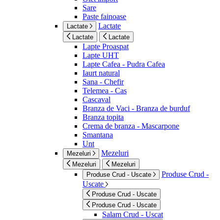
Sare
Paste fainoase
Lactate
Lactate
Lactate
Lactate
Lapte Proaspat
Lapte UHT
Lapte Cafea - Pudra Cafea
Iaurt natural
Sana - Chefir
Telemea - Cas
Cascaval
Branza de Vaci - Branza de burduf
Branza topita
Crema de branza - Mascarpone
Smantana
Unt
Mezeluri
Mezeluri
Mezeluri
Mezeluri
Produse Crud -
Produse Crud - Uscate
Uscate
Produse Crud - Uscate
Produse Crud - Uscate
Salam Crud - Uscat