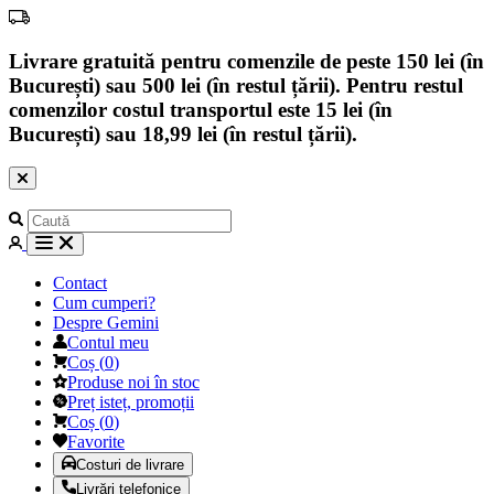
Livrare gratuită pentru comenzile de peste 150 lei (în
București) sau 500 lei (în restul țării). Pentru restul
comenzilor costul transportul este 15 lei (în
București) sau 18,99 lei (în restul țării).
Contact
Cum cumperi?
Despre Gemini
Contul meu
Coș
(
0
)
Produse noi în stoc
Preț isteț, promoții
Coș
(
0
)
Favorite
Costuri de livrare
Livrări telefonice