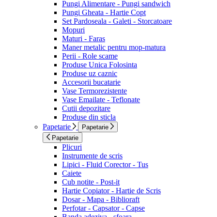
Pungi Alimentare - Pungi sandwich
Pungi Gheata - Hartie Copt
Set Pardoseala - Galeti - Storcatoare
Mopuri
Maturi - Faras
Maner metalic pentru mop-matura
Perii - Role scame
Produse Unica Folosinta
Produse uz caznic
Accesorii bucatarie
Vase Termorezistente
Vase Emailate - Teflonate
Cutii depozitare
Produse din sticla
Papetarie
Papetarie
Papetarie
Plicuri
Instrumente de scris
Lipici - Fluid Corector - Tus
Caiete
Cub notite - Post-it
Hartie Copiator - Hartie de Scris
Dosar - Mapa - Biblioraft
Perfotar - Capsator - Capse
Banda adeziva - sfoara