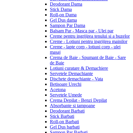
Deodorant Dama
Stick Dama
Roll-on Dama
Gel Dus dama
Sampon Par Dama
Balsam Par - Masca par - Ulei par
Creme pentru ingrijirea tenului si a buzelor
Creme - Lotiuni pentru ingrijirea mainilor
Creme - lapte corp - lotiuni corp - ulei
masaj
Crema de Baie - Spumant de Baie - Sare
de Baie
Lotiuni curatare & Demachiere
Servetele Demachiante
Dischete demachiante - Vata
Betisoare Urechi
Acetona
Servetele Umede
Crema Depilat - Benzi Depilat
Absorbante si tampoane
Deodorant Barbati
Stick Barbati
Roll-on Barbati
Gel Dus barbati
Sampon Par Barbati