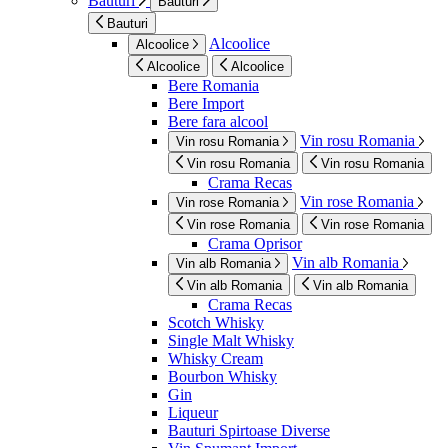
Bauturi
Bauturi
Bauturi
Alcoolice
Alcoolice
Alcoolice
Alcoolice
Bere Romania
Bere Import
Bere fara alcool
Vin rosu Romania
Vin rosu Romania
Vin rosu Romania
Vin rosu Romania
Crama Recas
Vin rose Romania
Vin rose Romania
Vin rose Romania
Vin rose Romania
Crama Oprisor
Vin alb Romania
Vin alb Romania
Vin alb Romania
Vin alb Romania
Crama Recas
Scotch Whisky
Single Malt Whisky
Whisky Cream
Bourbon Whisky
Gin
Liqueur
Bauturi Spirtoase Diverse