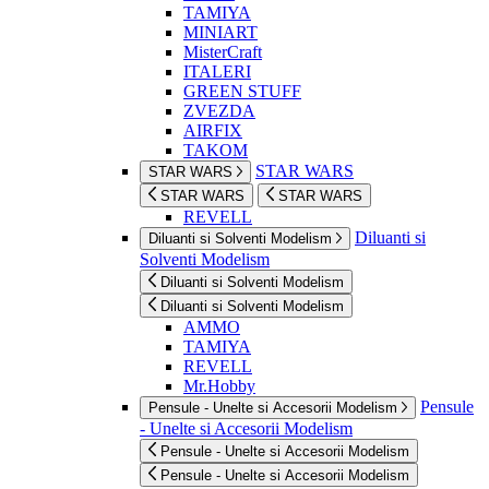
TAMIYA
MINIART
MisterCraft
ITALERI
GREEN STUFF
ZVEZDA
AIRFIX
TAKOM
STAR WARS
STAR WARS
STAR WARS
STAR WARS
REVELL
Diluanti si
Diluanti si Solventi Modelism
Solventi Modelism
Diluanti si Solventi Modelism
Diluanti si Solventi Modelism
AMMO
TAMIYA
REVELL
Mr.Hobby
Pensule
Pensule - Unelte si Accesorii Modelism
- Unelte si Accesorii Modelism
Pensule - Unelte si Accesorii Modelism
Pensule - Unelte si Accesorii Modelism