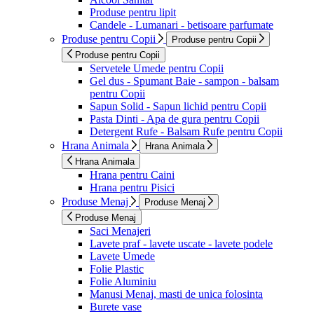
Produse pentru lipit
Candele - Lumanari - betisoare parfumate
Produse pentru Copii
Produse pentru Copii
Produse pentru Copii
Servetele Umede pentru Copii
Gel dus - Spumant Baie - sampon - balsam
pentru Copii
Sapun Solid - Sapun lichid pentru Copii
Pasta Dinti - Apa de gura pentru Copii
Detergent Rufe - Balsam Rufe pentru Copii
Hrana Animala
Hrana Animala
Hrana Animala
Hrana pentru Caini
Hrana pentru Pisici
Produse Menaj
Produse Menaj
Produse Menaj
Saci Menajeri
Lavete praf - lavete uscate - lavete podele
Lavete Umede
Folie Plastic
Folie Aluminiu
Manusi Menaj, masti de unica folosinta
Burete vase