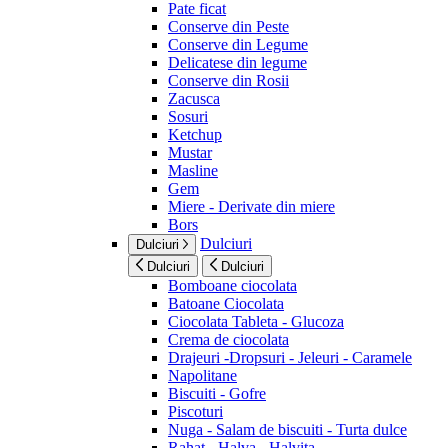
Pate ficat
Conserve din Peste
Conserve din Legume
Delicatese din legume
Conserve din Rosii
Zacusca
Sosuri
Ketchup
Mustar
Masline
Gem
Miere - Derivate din miere
Bors
Dulciuri
Dulciuri
Dulciuri
Dulciuri
Bomboane ciocolata
Batoane Ciocolata
Ciocolata Tableta - Glucoza
Crema de ciocolata
Drajeuri -Dropsuri - Jeleuri - Caramele
Napolitane
Biscuiti - Gofre
Piscoturi
Nuga - Salam de biscuiti - Turta dulce
Rahat - Halva - Halvita