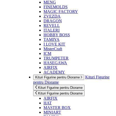
MENG
FINEMOLDS
MAGIC FACTORY
ZVEZDA
DRAGON
REVELL
ITALERI
HOBBY BOSS
TAMIYA
I LOVE KIT
MisterCraft
ICM
TRUMPETER
HASEGAWA
AIRFIX
ACADEMY
Kituri Figurine
Kituri Figurine pentru Diorame
pentru Diorame
Kituri Figurine pentru Diorame
Kituri Figurine pentru Diorame
AIRFIX
HAT
MASTER BOX
MINIART