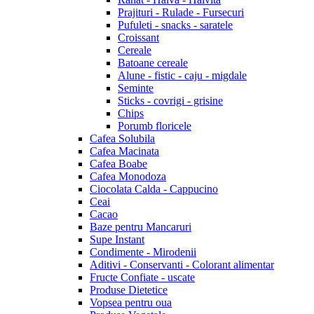
Prajituri - Rulade - Fursecuri
Pufuleti - snacks - saratele
Croissant
Cereale
Batoane cereale
Alune - fistic - caju - migdale
Seminte
Sticks - covrigi - grisine
Chips
Porumb floricele
Cafea Solubila
Cafea Macinata
Cafea Boabe
Cafea Monodoza
Ciocolata Calda - Cappucino
Ceai
Cacao
Baze pentru Mancaruri
Supe Instant
Condimente - Mirodenii
Aditivi - Conservanti - Colorant alimentar
Fructe Confiate - uscate
Produse Dietetice
Vopsea pentru oua