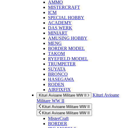
AMMO
MISTERCRAFT
ICM
SPECIAL HOBBY
ACADEMY
DAS WERK
MINIART
AMUSING HOBBY
MENG
BORDER MODEL
TAKOM
RYEFIELD MODEL
TRUMPETER
SUYATA
BRONCO
HASEGAWA
RODEN
AIRFIXFIX
Kituri Avioane
Kituri Avioane Militare WW II
Militare WW II
Kituri Avioane Militare WW II
Kituri Avioane Militare WW II
MisterCraft
BORDER