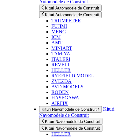
Automodele de Construit
Kituri Automodele de Construit
Kituri Automodele de Construit
TRUMPETER
FUJIMI
MENG
ICM
AMT
MINIART
TAMIYA
ITALERI
REVELL
HELLER
RYEFIELD MODEL
ZVEZDA
AVD MODELS
RODEN
HASEGAWA
AIRFIX
Kituri
Kituri Navomodele de Construit
Navomodele de Construit
Kituri Navomodele de Construit
Kituri Navomodele de Construit
HELLER