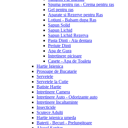
Spuma pentru ras - Crema pentru ras
Gel pentru ras
Aparate si Rezerve pentru Ras
Lotiuni - Balsam dupa Ras
Sapun Solid
Sapun Lichid
Sapun Lichid Rezerva
Pasta Dinti - Ata dentara
Periute Dinti
Apa de Gura
Intretinere picioare
Casete - Apa de Toaleta
Hartie Igienica
Prosoape de Bucatarie
Servetele
Servetele la Cutie
Batiste Hartie
Intretinere Camera
Intretinere Auto - Odorizante auto
Intretinere Incaltaminte
Insecticide
Scutece Adulti
Hartie igienica umeda
Baterii - Becuri - Prelungitoare
Alcool Sanitar