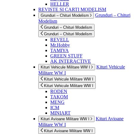
HELLER
REVISTE SI CARTI MODELISM
Grunduri – Chituri
Grunduri – Chituri Modelism
Modelism
Grunduri – Chituri Modelism
Grunduri – Chituri Modelism
REVELL
Mr.Hobby
TAMIYA
GREEN STUFF
AK INTERACTIVE
Kituri Vehicule
Kituri Vehicule Militare WW I
Militare WW I
Kituri Vehicule Militare WW I
Kituri Vehicule Militare WW I
RODEN
TAKOM
MENG
ICM
MINIART
Kituri Avioane
Kituri Avioane Militare WW I
Militare WW I
Kituri Avioane Militare WW I