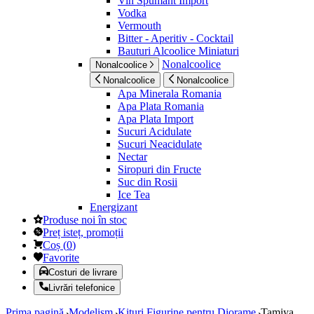
Vin Spumant Import
Vodka
Vermouth
Bitter - Aperitiv - Cocktail
Bauturi Alcoolice Miniaturi
Nonalcoolice
Nonalcoolice
Nonalcoolice
Nonalcoolice
Apa Minerala Romania
Apa Plata Romania
Apa Plata Import
Sucuri Acidulate
Sucuri Neacidulate
Nectar
Siropuri din Fructe
Suc din Rosii
Ice Tea
Energizant
Produse noi în stoc
Preț isteț, promoții
Coș
(
0
)
Favorite
Costuri de livrare
Livrări telefonice
Prima pagină
Modelism
Kituri Figurine pentru Diorame
Tamiya