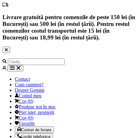
Livrare gratuită pentru comenzile de peste 150 lei (în
București) sau 500 lei (în restul țării). Pentru restul
comenzilor costul transportul este 15 lei (în
București) sau 18,99 lei (în restul țării).
Contact
Cum cumperi?
Despre Gemini
Contul meu
Coș
(
0
)
Produse noi în stoc
Preț isteț, promoții
Coș
(
0
)
Favorite
Costuri de livrare
Livrări telefonice