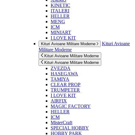
KINETIC
ITALERI
HELLER
MENG
ICM
MINIART
I LOVE KIT
Kituri Avioane
Kituri Avioane Militare Moderne
Militare Moderne
Kituri Avioane Militare Moderne
Kituri Avioane Militare Moderne
ZVEZDA
HASEGAWA
TAMIYA
CLEAR PROP
TRUMPETER
I LOVE KIT
AIRFIX
MAGIC FACTORY
HELLER
ICM
MisterCraft
SPECIAL HOBBY
HOBBY PARK