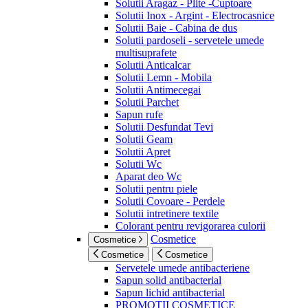
Solutii Aragaz - Plite -Cuptoare
Solutii Inox - Argint - Electrocasnice
Solutii Baie - Cabina de dus
Solutii pardoseli - servetele umede
multisuprafete
Solutii Anticalcar
Solutii Lemn - Mobila
Solutii Antimecegai
Solutii Parchet
Sapun rufe
Solutii Desfundat Tevi
Solutii Geam
Solutii Apret
Solutii Wc
Aparat deo Wc
Solutii pentru piele
Solutii Covoare - Perdele
Solutii intretinere textile
Colorant pentru revigorarea culorii
Cosmetice
Cosmetice
Cosmetice
Cosmetice
Servetele umede antibacteriene
Sapun solid antibacterial
Sapun lichid antibacterial
PROMOTII COSMETICE