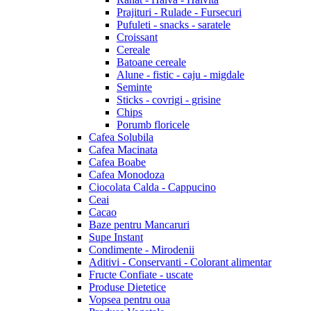
Prajituri - Rulade - Fursecuri
Pufuleti - snacks - saratele
Croissant
Cereale
Batoane cereale
Alune - fistic - caju - migdale
Seminte
Sticks - covrigi - grisine
Chips
Porumb floricele
Cafea Solubila
Cafea Macinata
Cafea Boabe
Cafea Monodoza
Ciocolata Calda - Cappucino
Ceai
Cacao
Baze pentru Mancaruri
Supe Instant
Condimente - Mirodenii
Aditivi - Conservanti - Colorant alimentar
Fructe Confiate - uscate
Produse Dietetice
Vopsea pentru oua