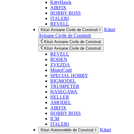
KittyHawk
AIRFIX
HOBBY BOSS
ITALERI
REVELL
Kituri
Kituri Avioane Civile de Construit
Avioane Civile de Construit
Kituri Avioane Civile de Construit
Kituri Avioane Civile de Construit
REVELL
RODEN
ZVEZDA
MisterCraft
SPECIAL HOBBY
BIGMODEL
TRUMPETER
HASEGAWA
HELLER
AMODEL
AIRFIX
HOBBY BOSS
ICM
ITALERI
Kituri
Kituri Automodele de Construit