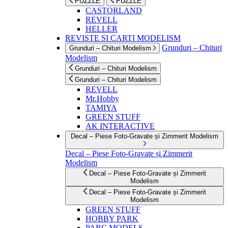
PUZZLE
PUZZLE
CASTORLAND
REVELL
HELLER
REVISTE SI CARTI MODELISM
Grunduri – Chituri
Grunduri – Chituri Modelism
Modelism
Grunduri – Chituri Modelism
Grunduri – Chituri Modelism
REVELL
Mr.Hobby
TAMIYA
GREEN STUFF
AK INTERACTIVE
Decal – Piese Foto-Gravate și Zimmerit Modelism
Decal – Piese Foto-Gravate și Zimmerit
Modelism
Decal – Piese Foto-Gravate și Zimmerit
Modelism
Decal – Piese Foto-Gravate și Zimmerit
Modelism
GREEN STUFF
HOBBY PARK
PARC MODELS