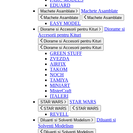
EDUARD
Machete Asamblate
Machete Asamblate
Machete Asamblate
Machete Asamblate
EASY MODEL
Diorame si
Diorame si Accesorii pentru Kituri
Accesorii pentru Kituri
Diorame si Accesorii pentru Kituri
Diorame si Accesorii pentru Kituri
GREEN STUFF
ZVEZDA
AIRFIX
TAKOM
NOCH
TAMIYA
MINIART
MisterCraft
ITALERI
STAR WARS
STAR WARS
STAR WARS
STAR WARS
REVELL
Diluanti si
Diluanti si Solventi Modelism
Solventi Modelism
Diluanti si Solventi Modelism