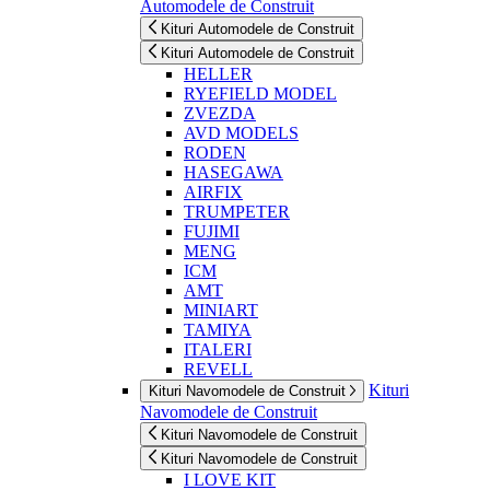
Automodele de Construit
Kituri Automodele de Construit
Kituri Automodele de Construit
HELLER
RYEFIELD MODEL
ZVEZDA
AVD MODELS
RODEN
HASEGAWA
AIRFIX
TRUMPETER
FUJIMI
MENG
ICM
AMT
MINIART
TAMIYA
ITALERI
REVELL
Kituri
Kituri Navomodele de Construit
Navomodele de Construit
Kituri Navomodele de Construit
Kituri Navomodele de Construit
I LOVE KIT