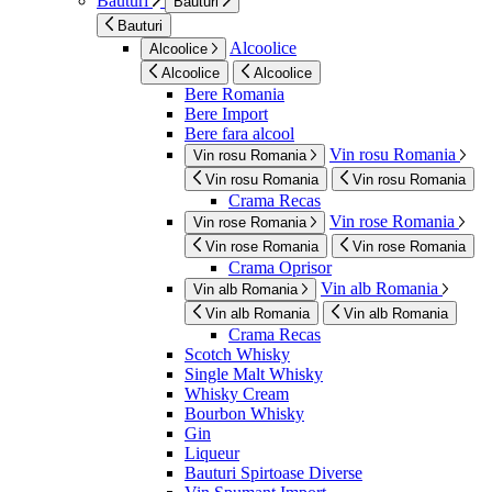
Bauturi
Bauturi
Bauturi
Alcoolice
Alcoolice
Alcoolice
Alcoolice
Bere Romania
Bere Import
Bere fara alcool
Vin rosu Romania
Vin rosu Romania
Vin rosu Romania
Vin rosu Romania
Crama Recas
Vin rose Romania
Vin rose Romania
Vin rose Romania
Vin rose Romania
Crama Oprisor
Vin alb Romania
Vin alb Romania
Vin alb Romania
Vin alb Romania
Crama Recas
Scotch Whisky
Single Malt Whisky
Whisky Cream
Bourbon Whisky
Gin
Liqueur
Bauturi Spirtoase Diverse