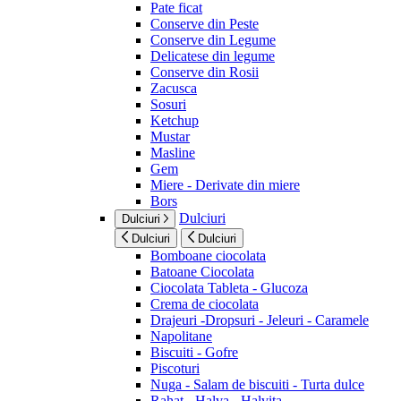
Pate ficat
Conserve din Peste
Conserve din Legume
Delicatese din legume
Conserve din Rosii
Zacusca
Sosuri
Ketchup
Mustar
Masline
Gem
Miere - Derivate din miere
Bors
Dulciuri
Dulciuri
Dulciuri
Dulciuri
Bomboane ciocolata
Batoane Ciocolata
Ciocolata Tableta - Glucoza
Crema de ciocolata
Drajeuri -Dropsuri - Jeleuri - Caramele
Napolitane
Biscuiti - Gofre
Piscoturi
Nuga - Salam de biscuiti - Turta dulce
Rahat - Halva - Halvita