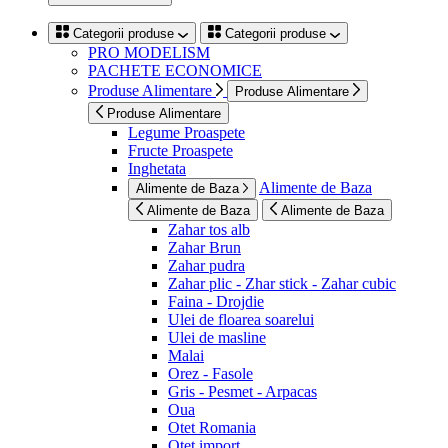
Categorii produse
Categorii produse
PRO MODELISM
PACHETE ECONOMICE
Produse Alimentare
Produse Alimentare
Produse Alimentare
Legume Proaspete
Fructe Proaspete
Inghetata
Alimente de Baza
Alimente de Baza
Alimente de Baza
Alimente de Baza
Zahar tos alb
Zahar Brun
Zahar pudra
Zahar plic - Zhar stick - Zahar cubic
Faina - Drojdie
Ulei de floarea soarelui
Ulei de masline
Malai
Orez - Fasole
Gris - Pesmet - Arpacas
Oua
Otet Romania
Otet import