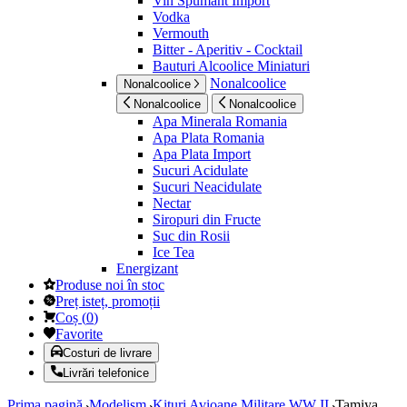
Vin Spumant Import
Vodka
Vermouth
Bitter - Aperitiv - Cocktail
Bauturi Alcoolice Miniaturi
Nonalcoolice
Nonalcoolice
Nonalcoolice
Nonalcoolice
Apa Minerala Romania
Apa Plata Romania
Apa Plata Import
Sucuri Acidulate
Sucuri Neacidulate
Nectar
Siropuri din Fructe
Suc din Rosii
Ice Tea
Energizant
Produse noi în stoc
Preț isteț, promoții
Coș
(
0
)
Favorite
Costuri de livrare
Livrări telefonice
Prima pagină
Modelism
Kituri Avioane Militare WW II
Tamiya