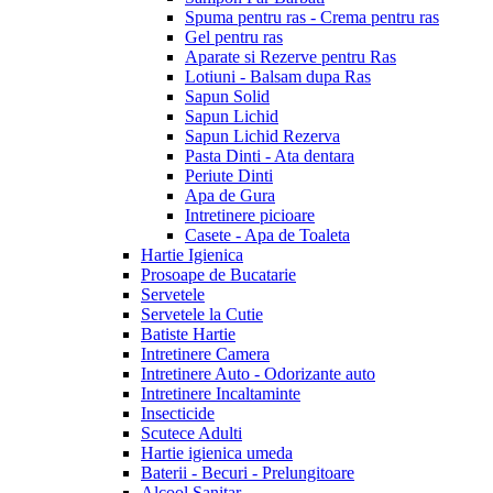
Spuma pentru ras - Crema pentru ras
Gel pentru ras
Aparate si Rezerve pentru Ras
Lotiuni - Balsam dupa Ras
Sapun Solid
Sapun Lichid
Sapun Lichid Rezerva
Pasta Dinti - Ata dentara
Periute Dinti
Apa de Gura
Intretinere picioare
Casete - Apa de Toaleta
Hartie Igienica
Prosoape de Bucatarie
Servetele
Servetele la Cutie
Batiste Hartie
Intretinere Camera
Intretinere Auto - Odorizante auto
Intretinere Incaltaminte
Insecticide
Scutece Adulti
Hartie igienica umeda
Baterii - Becuri - Prelungitoare
Alcool Sanitar