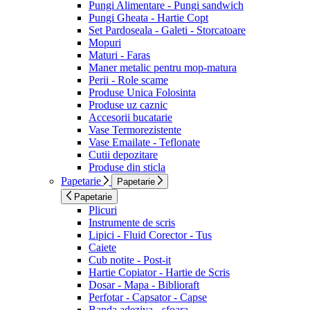
Pungi Alimentare - Pungi sandwich
Pungi Gheata - Hartie Copt
Set Pardoseala - Galeti - Storcatoare
Mopuri
Maturi - Faras
Maner metalic pentru mop-matura
Perii - Role scame
Produse Unica Folosinta
Produse uz caznic
Accesorii bucatarie
Vase Termorezistente
Vase Emailate - Teflonate
Cutii depozitare
Produse din sticla
Papetarie
Papetarie
Papetarie
Plicuri
Instrumente de scris
Lipici - Fluid Corector - Tus
Caiete
Cub notite - Post-it
Hartie Copiator - Hartie de Scris
Dosar - Mapa - Biblioraft
Perfotar - Capsator - Capse
Banda adeziva - sfoara