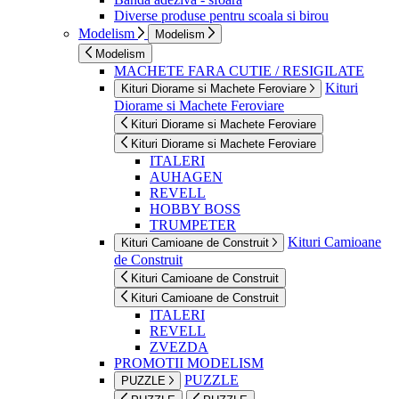
Diverse produse pentru scoala si birou
Modelism
Modelism
Modelism
MACHETE FARA CUTIE / RESIGILATE
Kituri
Kituri Diorame si Machete Feroviare
Diorame si Machete Feroviare
Kituri Diorame si Machete Feroviare
Kituri Diorame si Machete Feroviare
ITALERI
AUHAGEN
REVELL
HOBBY BOSS
TRUMPETER
Kituri Camioane
Kituri Camioane de Construit
de Construit
Kituri Camioane de Construit
Kituri Camioane de Construit
ITALERI
REVELL
ZVEZDA
PROMOTII MODELISM
PUZZLE
PUZZLE