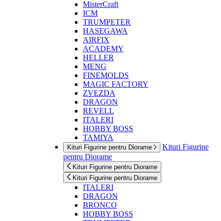
MisterCraft
ICM
TRUMPETER
HASEGAWA
AIRFIX
ACADEMY
HELLER
MENG
FINEMOLDS
MAGIC FACTORY
ZVEZDA
DRAGON
REVELL
ITALERI
HOBBY BOSS
TAMIYA
Kituri Figurine
Kituri Figurine pentru Diorame
pentru Diorame
Kituri Figurine pentru Diorame
Kituri Figurine pentru Diorame
ITALERI
DRAGON
BRONCO
HOBBY BOSS