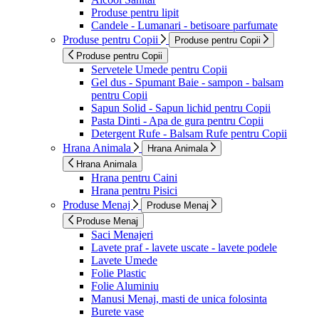
Produse pentru lipit
Candele - Lumanari - betisoare parfumate
Produse pentru Copii
Produse pentru Copii
Produse pentru Copii
Servetele Umede pentru Copii
Gel dus - Spumant Baie - sampon - balsam
pentru Copii
Sapun Solid - Sapun lichid pentru Copii
Pasta Dinti - Apa de gura pentru Copii
Detergent Rufe - Balsam Rufe pentru Copii
Hrana Animala
Hrana Animala
Hrana Animala
Hrana pentru Caini
Hrana pentru Pisici
Produse Menaj
Produse Menaj
Produse Menaj
Saci Menajeri
Lavete praf - lavete uscate - lavete podele
Lavete Umede
Folie Plastic
Folie Aluminiu
Manusi Menaj, masti de unica folosinta
Burete vase