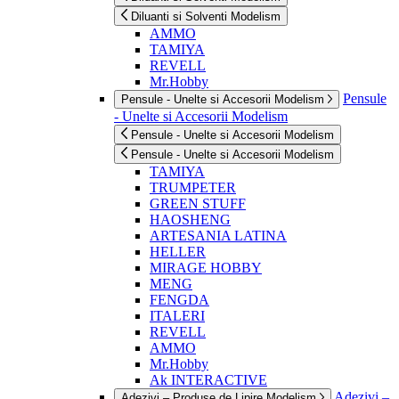
Diluanti si Solventi Modelism
AMMO
TAMIYA
REVELL
Mr.Hobby
Pensule
Pensule - Unelte si Accesorii Modelism
- Unelte si Accesorii Modelism
Pensule - Unelte si Accesorii Modelism
Pensule - Unelte si Accesorii Modelism
TAMIYA
TRUMPETER
GREEN STUFF
HAOSHENG
ARTESANIA LATINA
HELLER
MIRAGE HOBBY
MENG
FENGDA
ITALERI
REVELL
AMMO
Mr.Hobby
Ak INTERACTIVE
Adezivi –
Adezivi – Produse de Lipire Modelism