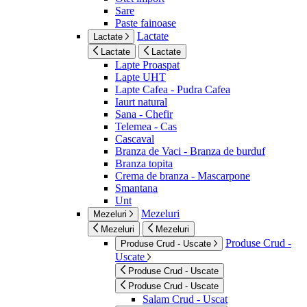
Sare
Paste fainoase
Lactate
Lactate
Lactate
Lactate
Lapte Proaspat
Lapte UHT
Lapte Cafea - Pudra Cafea
Iaurt natural
Sana - Chefir
Telemea - Cas
Cascaval
Branza de Vaci - Branza de burduf
Branza topita
Crema de branza - Mascarpone
Smantana
Unt
Mezeluri
Mezeluri
Mezeluri
Mezeluri
Produse Crud -
Produse Crud - Uscate
Uscate
Produse Crud - Uscate
Produse Crud - Uscate
Salam Crud - Uscat