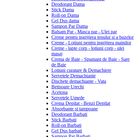
Deodorant Dama
Stick Dama
Roll-on Dama
Gel Dus dama
Sampon Par Dama
Balsam Par - Masca par - Ulei par
Creme pentru ingrijirea tenului si a buzelor
Creme - Lotiuni pentru ingrijirea mainilor
Creme - lapte corp - lotiuni corp - ulei
masaj
Crema de Baie - Spumant de Baie - Sare
de Baie
Lotiuni curatare & Demachiere
Servetele Demachiante
Dischete demachiante - Vata
Betisoare Urechi
Acetona
Servetele Umede
Crema Depilat - Benzi Depilat
Absorbante si tampoane
Deodorant Barbati
Stick Barbati
Roll-on Barbati
Gel Dus barbati
Sampon Par Barbati