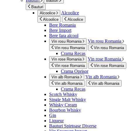
Bauturi
Bauturi
Bauturi
Alcoolice
Alcoolice
Alcoolice
Alcoolice
Bere Romania
Bere Import
Bere fara alcool
Vin rosu Romania
Vin rosu Romania
Vin rosu Romania
Vin rosu Romania
Crama Recas
Vin rose Romania
Vin rose Romania
Vin rose Romania
Vin rose Romania
Crama Oprisor
Vin alb Romania
Vin alb Romania
Vin alb Romania
Vin alb Romania
Crama Recas
Scotch Whisky
Single Malt Whisky
Whisky Cream
Bourbon Whisky
Gin
Liqueur
Bauturi Spirtoase Diverse