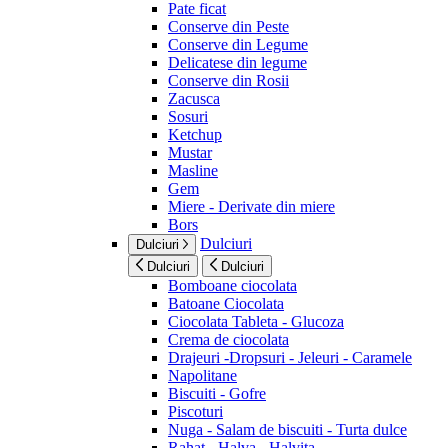
Pate ficat
Conserve din Peste
Conserve din Legume
Delicatese din legume
Conserve din Rosii
Zacusca
Sosuri
Ketchup
Mustar
Masline
Gem
Miere - Derivate din miere
Bors
Dulciuri
Dulciuri
Dulciuri
Dulciuri
Bomboane ciocolata
Batoane Ciocolata
Ciocolata Tableta - Glucoza
Crema de ciocolata
Drajeuri -Dropsuri - Jeleuri - Caramele
Napolitane
Biscuiti - Gofre
Piscoturi
Nuga - Salam de biscuiti - Turta dulce
Rahat - Halva - Halvita