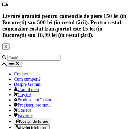
Livrare gratuită pentru comenzile de peste 150 lei (în
București) sau 500 lei (în restul țării). Pentru restul
comenzilor costul transportul este 15 lei (în
București) sau 18,99 lei (în restul țării).
Contact
Cum cumperi?
Despre Gemini
Contul meu
Coș
(
0
)
Produse noi în stoc
Preț isteț, promoții
Coș
(
0
)
Favorite
Costuri de livrare
Livrări telefonice