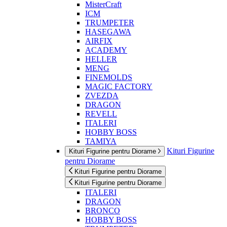
MisterCraft
ICM
TRUMPETER
HASEGAWA
AIRFIX
ACADEMY
HELLER
MENG
FINEMOLDS
MAGIC FACTORY
ZVEZDA
DRAGON
REVELL
ITALERI
HOBBY BOSS
TAMIYA
Kituri Figurine
Kituri Figurine pentru Diorame
pentru Diorame
Kituri Figurine pentru Diorame
Kituri Figurine pentru Diorame
ITALERI
DRAGON
BRONCO
HOBBY BOSS