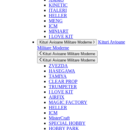
KINETIC
ITALERI
HELLER
MENG
ICM
MINIART
I LOVE KIT
Kituri Avioane
Kituri Avioane Militare Moderne
Militare Moderne
Kituri Avioane Militare Moderne
Kituri Avioane Militare Moderne
ZVEZDA
HASEGAWA
TAMIYA
CLEAR PROP
TRUMPETER
I LOVE KIT
AIRFIX
MAGIC FACTORY
HELLER
ICM
MisterCraft
SPECIAL HOBBY
HOBBY PARK