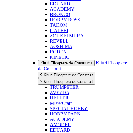
EDUARD
ACADEMY
BRONCO
HOBBY BOSS
TAKOM
ITALERI
ZOUKEI MURA
REVELL
AOSHIMA
RODEN
KINETIC
Kituri Elicoptere
Kituri Elicoptere de Construit
de Construit
Kituri Elicoptere de Construit
Kituri Elicoptere de Construit
TRUMPETER
ZVEZDA
HELLER
MIsterCraft
SPECIAL HOBBY
HOBBY PARK
ACADEMY
AMODEL
EDUARD