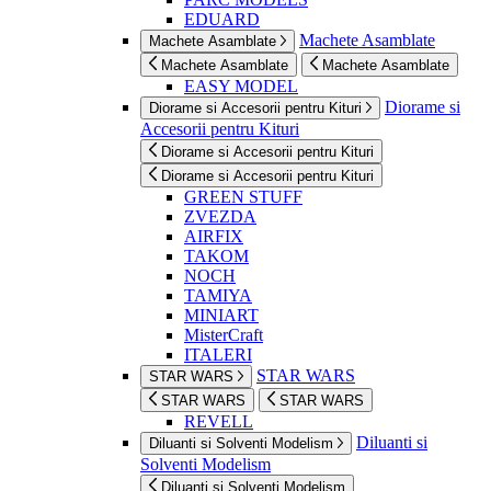
EDUARD
Machete Asamblate
Machete Asamblate
Machete Asamblate
Machete Asamblate
EASY MODEL
Diorame si
Diorame si Accesorii pentru Kituri
Accesorii pentru Kituri
Diorame si Accesorii pentru Kituri
Diorame si Accesorii pentru Kituri
GREEN STUFF
ZVEZDA
AIRFIX
TAKOM
NOCH
TAMIYA
MINIART
MisterCraft
ITALERI
STAR WARS
STAR WARS
STAR WARS
STAR WARS
REVELL
Diluanti si
Diluanti si Solventi Modelism
Solventi Modelism
Diluanti si Solventi Modelism