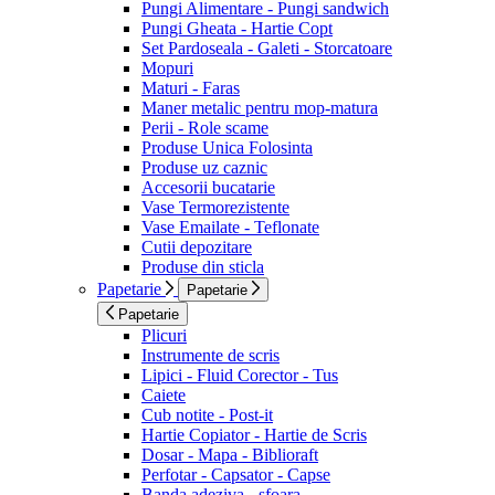
Pungi Alimentare - Pungi sandwich
Pungi Gheata - Hartie Copt
Set Pardoseala - Galeti - Storcatoare
Mopuri
Maturi - Faras
Maner metalic pentru mop-matura
Perii - Role scame
Produse Unica Folosinta
Produse uz caznic
Accesorii bucatarie
Vase Termorezistente
Vase Emailate - Teflonate
Cutii depozitare
Produse din sticla
Papetarie
Papetarie
Papetarie
Plicuri
Instrumente de scris
Lipici - Fluid Corector - Tus
Caiete
Cub notite - Post-it
Hartie Copiator - Hartie de Scris
Dosar - Mapa - Biblioraft
Perfotar - Capsator - Capse
Banda adeziva - sfoara