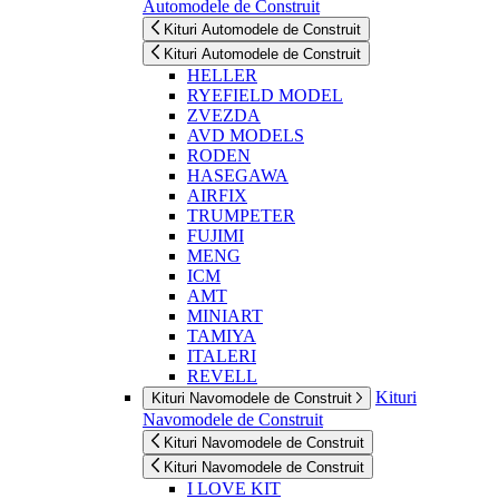
Automodele de Construit
Kituri Automodele de Construit
Kituri Automodele de Construit
HELLER
RYEFIELD MODEL
ZVEZDA
AVD MODELS
RODEN
HASEGAWA
AIRFIX
TRUMPETER
FUJIMI
MENG
ICM
AMT
MINIART
TAMIYA
ITALERI
REVELL
Kituri
Kituri Navomodele de Construit
Navomodele de Construit
Kituri Navomodele de Construit
Kituri Navomodele de Construit
I LOVE KIT