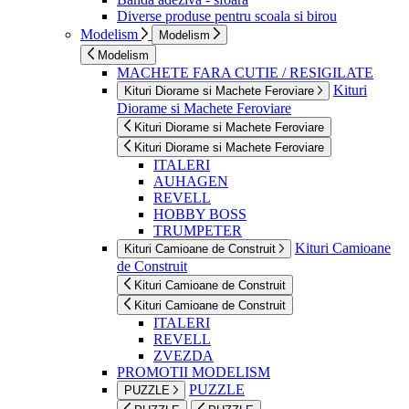
Diverse produse pentru scoala si birou
Modelism
Modelism
Modelism
MACHETE FARA CUTIE / RESIGILATE
Kituri
Kituri Diorame si Machete Feroviare
Diorame si Machete Feroviare
Kituri Diorame si Machete Feroviare
Kituri Diorame si Machete Feroviare
ITALERI
AUHAGEN
REVELL
HOBBY BOSS
TRUMPETER
Kituri Camioane
Kituri Camioane de Construit
de Construit
Kituri Camioane de Construit
Kituri Camioane de Construit
ITALERI
REVELL
ZVEZDA
PROMOTII MODELISM
PUZZLE
PUZZLE