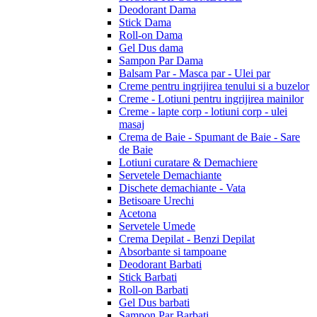
Deodorant Dama
Stick Dama
Roll-on Dama
Gel Dus dama
Sampon Par Dama
Balsam Par - Masca par - Ulei par
Creme pentru ingrijirea tenului si a buzelor
Creme - Lotiuni pentru ingrijirea mainilor
Creme - lapte corp - lotiuni corp - ulei
masaj
Crema de Baie - Spumant de Baie - Sare
de Baie
Lotiuni curatare & Demachiere
Servetele Demachiante
Dischete demachiante - Vata
Betisoare Urechi
Acetona
Servetele Umede
Crema Depilat - Benzi Depilat
Absorbante si tampoane
Deodorant Barbati
Stick Barbati
Roll-on Barbati
Gel Dus barbati
Sampon Par Barbati