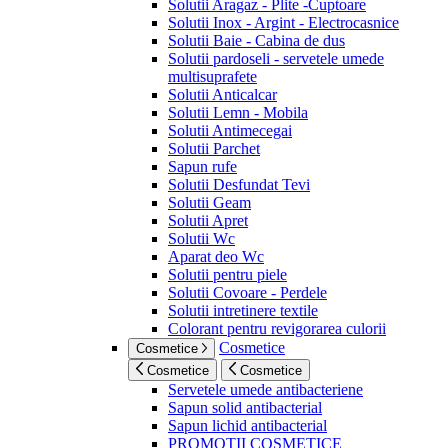
Solutii Aragaz - Plite -Cuptoare
Solutii Inox - Argint - Electrocasnice
Solutii Baie - Cabina de dus
Solutii pardoseli - servetele umede
multisuprafete
Solutii Anticalcar
Solutii Lemn - Mobila
Solutii Antimecegai
Solutii Parchet
Sapun rufe
Solutii Desfundat Tevi
Solutii Geam
Solutii Apret
Solutii Wc
Aparat deo Wc
Solutii pentru piele
Solutii Covoare - Perdele
Solutii intretinere textile
Colorant pentru revigorarea culorii
Cosmetice
Cosmetice
Cosmetice
Cosmetice
Servetele umede antibacteriene
Sapun solid antibacterial
Sapun lichid antibacterial
PROMOTII COSMETICE