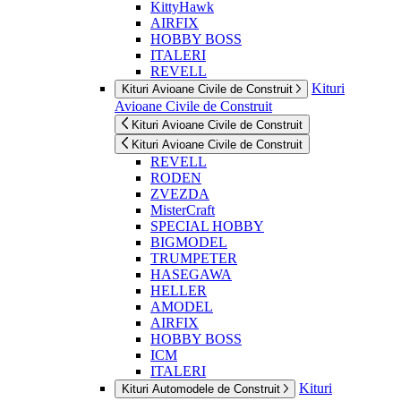
KittyHawk
AIRFIX
HOBBY BOSS
ITALERI
REVELL
Kituri
Kituri Avioane Civile de Construit
Avioane Civile de Construit
Kituri Avioane Civile de Construit
Kituri Avioane Civile de Construit
REVELL
RODEN
ZVEZDA
MisterCraft
SPECIAL HOBBY
BIGMODEL
TRUMPETER
HASEGAWA
HELLER
AMODEL
AIRFIX
HOBBY BOSS
ICM
ITALERI
Kituri
Kituri Automodele de Construit