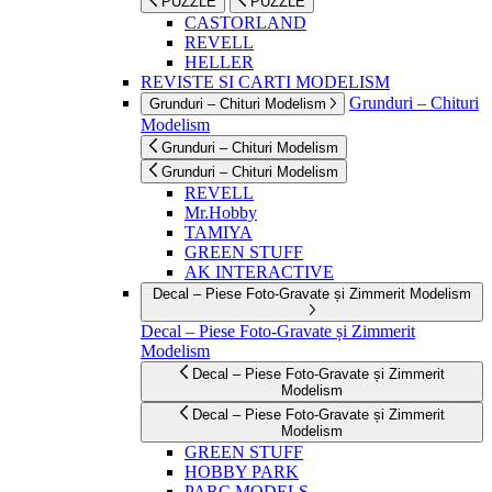
PUZZLE
PUZZLE
CASTORLAND
REVELL
HELLER
REVISTE SI CARTI MODELISM
Grunduri – Chituri
Grunduri – Chituri Modelism
Modelism
Grunduri – Chituri Modelism
Grunduri – Chituri Modelism
REVELL
Mr.Hobby
TAMIYA
GREEN STUFF
AK INTERACTIVE
Decal – Piese Foto-Gravate și Zimmerit Modelism
Decal – Piese Foto-Gravate și Zimmerit
Modelism
Decal – Piese Foto-Gravate și Zimmerit
Modelism
Decal – Piese Foto-Gravate și Zimmerit
Modelism
GREEN STUFF
HOBBY PARK
PARC MODELS