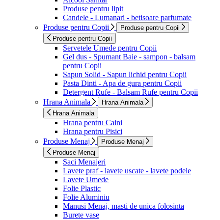
Produse pentru lipit
Candele - Lumanari - betisoare parfumate
Produse pentru Copii
Produse pentru Copii
Produse pentru Copii
Servetele Umede pentru Copii
Gel dus - Spumant Baie - sampon - balsam
pentru Copii
Sapun Solid - Sapun lichid pentru Copii
Pasta Dinti - Apa de gura pentru Copii
Detergent Rufe - Balsam Rufe pentru Copii
Hrana Animala
Hrana Animala
Hrana Animala
Hrana pentru Caini
Hrana pentru Pisici
Produse Menaj
Produse Menaj
Produse Menaj
Saci Menajeri
Lavete praf - lavete uscate - lavete podele
Lavete Umede
Folie Plastic
Folie Aluminiu
Manusi Menaj, masti de unica folosinta
Burete vase