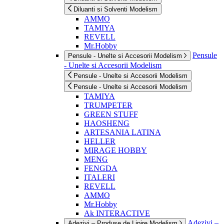
Diluanti si Solventi Modelism
AMMO
TAMIYA
REVELL
Mr.Hobby
Pensule
Pensule - Unelte si Accesorii Modelism
- Unelte si Accesorii Modelism
Pensule - Unelte si Accesorii Modelism
Pensule - Unelte si Accesorii Modelism
TAMIYA
TRUMPETER
GREEN STUFF
HAOSHENG
ARTESANIA LATINA
HELLER
MIRAGE HOBBY
MENG
FENGDA
ITALERI
REVELL
AMMO
Mr.Hobby
Ak INTERACTIVE
Adezivi –
Adezivi – Produse de Lipire Modelism