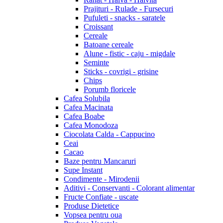
Prajituri - Rulade - Fursecuri
Pufuleti - snacks - saratele
Croissant
Cereale
Batoane cereale
Alune - fistic - caju - migdale
Seminte
Sticks - covrigi - grisine
Chips
Porumb floricele
Cafea Solubila
Cafea Macinata
Cafea Boabe
Cafea Monodoza
Ciocolata Calda - Cappucino
Ceai
Cacao
Baze pentru Mancaruri
Supe Instant
Condimente - Mirodenii
Aditivi - Conservanti - Colorant alimentar
Fructe Confiate - uscate
Produse Dietetice
Vopsea pentru oua