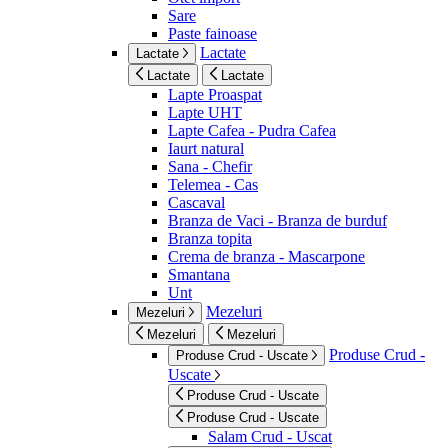
Sare
Paste fainoase
Lactate
Lactate
Lactate
Lactate
Lapte Proaspat
Lapte UHT
Lapte Cafea - Pudra Cafea
Iaurt natural
Sana - Chefir
Telemea - Cas
Cascaval
Branza de Vaci - Branza de burduf
Branza topita
Crema de branza - Mascarpone
Smantana
Unt
Mezeluri
Mezeluri
Mezeluri
Mezeluri
Produse Crud -
Produse Crud - Uscate
Uscate
Produse Crud - Uscate
Produse Crud - Uscate
Salam Crud - Uscat