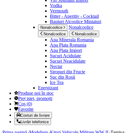
Vin Spumant Import
Vodka
Vermouth
Bitter - Aperitiv - Cocktail
Bauturi Alcoolice Miniaturi
Nonalcoolice
Nonalcoolice
Nonalcoolice
Nonalcoolice
Apa Minerala Romania
Apa Plata Romania
Apa Plata Import
Sucuri Acidulate
Sucuri Neacidulate
Nectar
Siropuri din Fructe
Suc din Rosii
Ice Tea
Energizant
Produse noi în stoc
Preț isteț, promoții
Coș
(
0
)
Favorite
Costuri de livrare
Livrări telefonice
Prima pagină
Modelism
Kituri Vehicule Militare WW II
Tamiya