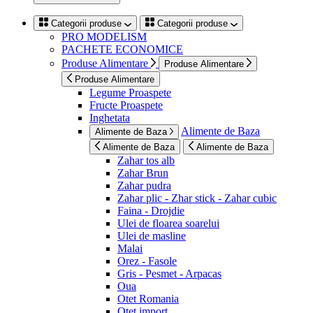
Categorii produse
Categorii produse
PRO MODELISM
PACHETE ECONOMICE
Produse Alimentare
Produse Alimentare
Produse Alimentare
Legume Proaspete
Fructe Proaspete
Inghetata
Alimente de Baza
Alimente de Baza
Alimente de Baza
Alimente de Baza
Zahar tos alb
Zahar Brun
Zahar pudra
Zahar plic - Zhar stick - Zahar cubic
Faina - Drojdie
Ulei de floarea soarelui
Ulei de masline
Malai
Orez - Fasole
Gris - Pesmet - Arpacas
Oua
Otet Romania
Otet import