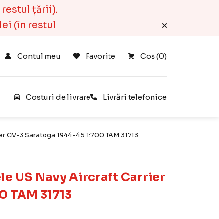
estul țării).
ei (în restul
Contul meu
Favorite
Coș 
(
0
)
e
Costuri de livrare
Livrări telefonice
er CV-3 Saratoga 1944-45 1:700 TAM 31713
 US Navy Aircraft Carrier
0 TAM 31713