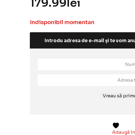
179.99
lei
Indisponibil momentan
Introdu adresa de e-mail și te vom anu
Vreau să prime
Adaugă în