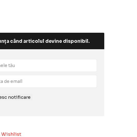
nța când articolul devine disponibil.
sc notificare
 Wishlist