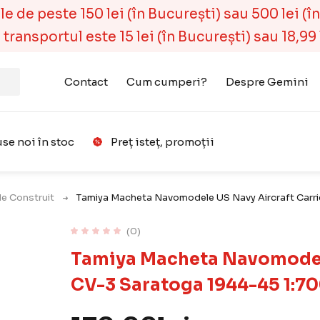
 de peste 150 lei (în București) sau 500 lei (în r
ransportul este 15 lei (în București) sau 18,99 l
Contact
Cum cumperi?
Despre Gemini
se noi în stoc
Preț isteț, promoții
Favorit
de Construit
Tamiya Macheta Navomodele US Navy Aircraft Carri
(0)
Tamiya Macheta Navomodele
CV-3 Saratoga 1944-45 1:70