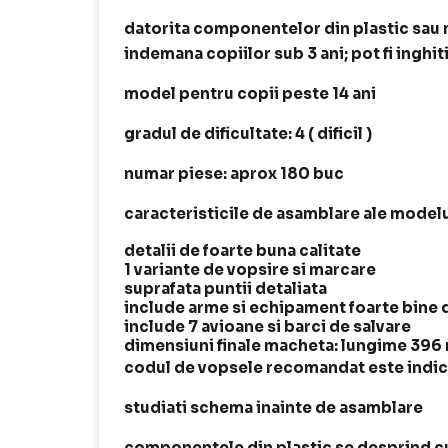
datorita componentelor din plastic sau me
indemana copiilor sub 3 ani; pot fi inghit
model pentru copii peste 14 ani
gradul de dificultate: 4 ( dificil )
numar piese: aprox 180 buc
caracteristicile de asamblare ale modelu
detalii de foarte buna calitate
1 variante de vopsire si marcare
suprafata puntii detaliata
include arme si echipament foarte bine de
include 7 avioane si barci de salvare
dimensiuni finale macheta: lungime 396
codul de vopsele recomandat este indica
studiati schema inainte de asamblare
componentele din plastic se desprind cu