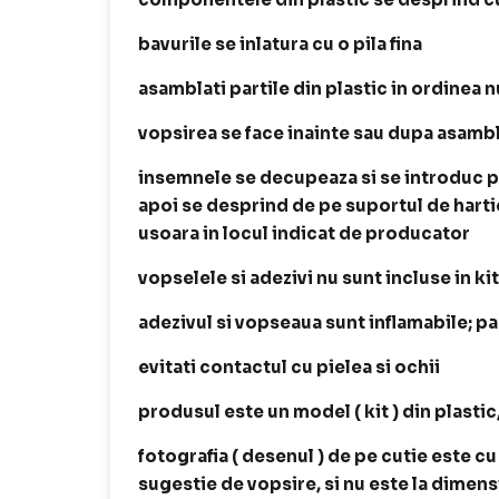
bavurile se inlatura cu o pila fina
asamblati partile din plastic in ordinea
vopsirea se face inainte sau dupa asamb
insemnele se decupeaza si se introduc p
apoi se desprind de pe suportul de harti
usoara in locul indicat de producator
vopselele si adezivi nu sunt incluse in ki
adezivul si vopseaua sunt inflamabile; p
evitati contactul cu pielea si ochii
produsul este un model ( kit ) din plastic
fotografia ( desenul ) de pe cutie este cu
sugestie de vopsire, si nu este la dimen