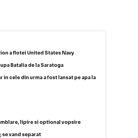
ion a flotei United States Navy
upa Batalia de la Saratoga
dar in cele din urma a fost lansat pe apa la
amblare, lipire si optional vopsire
t; se vand separat