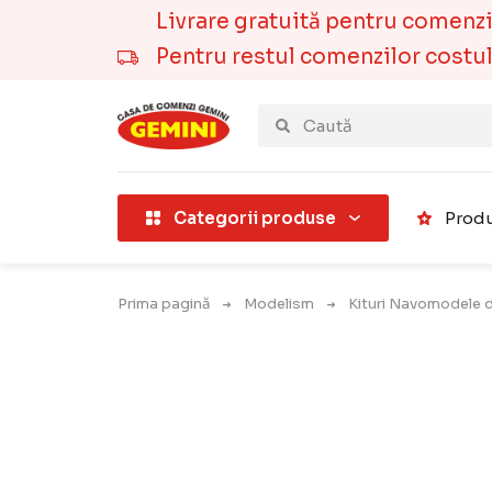
Livrare gratuită pentru comenzile
Pentru restul comenzilor costul t
țării).
Categorii produse
Produ
Prima pagină
Modelism
Kituri Navomodele 