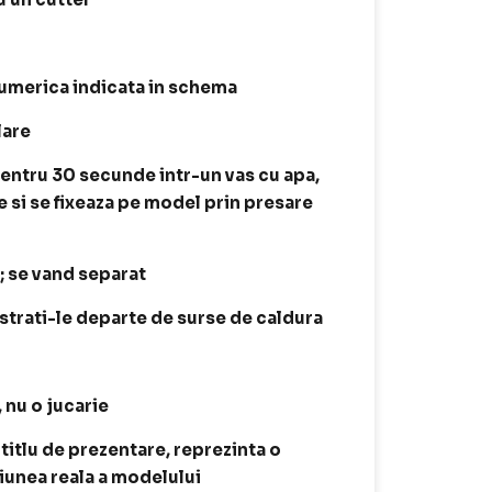
 numerica indicata in schema
lare
entru 30 secunde intr-un vas cu apa,
e si se fixeaza pe model prin presare
t; se vand separat
astrati-le departe de surse de caldura
, nu o jucarie
 titlu de prezentare, reprezinta o
siunea reala a modelului