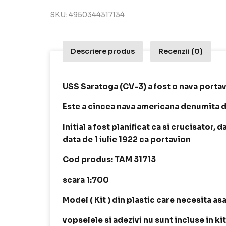
SKU:
4950344317134
Descriere produs
Recenzii (0)
USS Saratoga (CV-3) a fost o nava portav
Este a cincea nava americana denumita d
Initial a fost planificat ca si crucisator, 
data de 1 iulie 1922 ca portavion
Cod produs: TAM 31713
scara 1:700
Model ( Kit ) din plastic care necesita as
vopselele si adezivi nu sunt incluse in ki