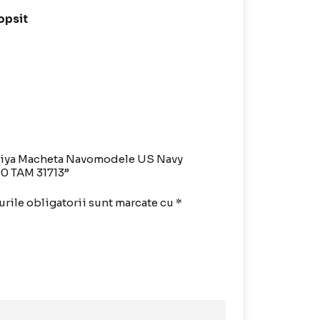
opsit
Tamiya Macheta Navomodele US Navy
00 TAM 31713”
rile obligatorii sunt marcate cu
*