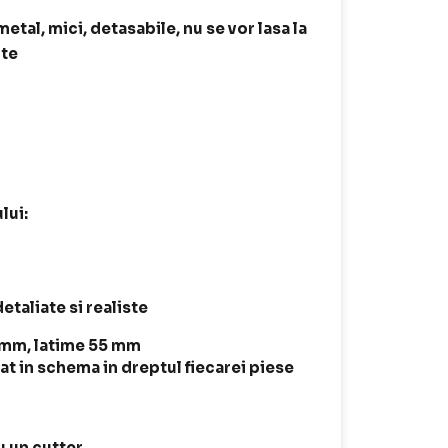
tal, mici, detasabile, nu se vor lasa la
ite
lui:
taliate si realiste
 mm, latime 55 mm
t in schema in dreptul fiecarei piese
 un cutter