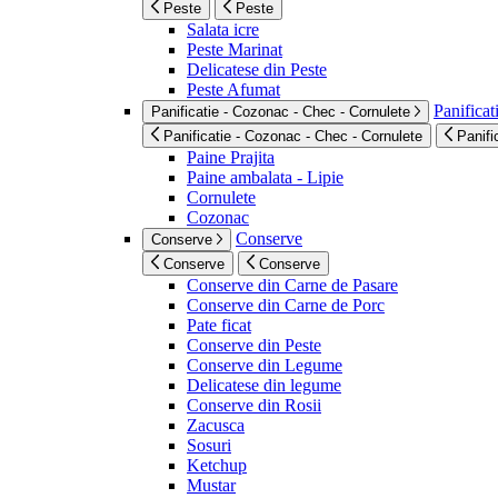
Peste
Peste
Salata icre
Peste Marinat
Delicatese din Peste
Peste Afumat
Panificat
Panificatie - Cozonac - Chec - Cornulete
Panificatie - Cozonac - Chec - Cornulete
Panifi
Paine Prajita
Paine ambalata - Lipie
Cornulete
Cozonac
Conserve
Conserve
Conserve
Conserve
Conserve din Carne de Pasare
Conserve din Carne de Porc
Pate ficat
Conserve din Peste
Conserve din Legume
Delicatese din legume
Conserve din Rosii
Zacusca
Sosuri
Ketchup
Mustar