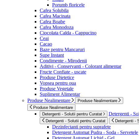
Porumb floricele
Cafea Solubila
Cafea Macinata
Cafea Boabe
Cafea Monodoza
Ciocolata Calda - Cappucino
Ceai
Cacao
Baze pentru Mancaruri
Supe Instant
Condimente - Mirodenii
Aditivi - Conservanti - Colorant alimentar
Fructe Confiate - uscate
Produse Dietetice
Vopsea pentru oua
Produse Vegetale
Supliment Alimentar
Produse Nealimentare
Produse Nealimentare
Produse Nealimentare
Detergenti - Sol
Detergenti - Solutii pentru Curatat
Detergenti - Solutii pentru Curatat
Detergenti - 
Dezinfectanti pentru suprafete
Detergent Automat Pudra - Soda - Servetele
Detergent Automat Lichid - Gel