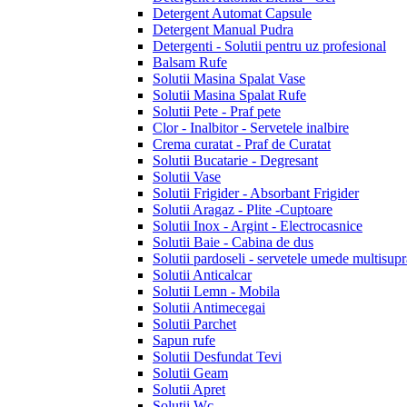
Detergent Automat Capsule
Detergent Manual Pudra
Detergenti - Solutii pentru uz profesional
Balsam Rufe
Solutii Masina Spalat Vase
Solutii Masina Spalat Rufe
Solutii Pete - Praf pete
Clor - Inalbitor - Servetele inalbire
Crema curatat - Praf de Curatat
Solutii Bucatarie - Degresant
Solutii Vase
Solutii Frigider - Absorbant Frigider
Solutii Aragaz - Plite -Cuptoare
Solutii Inox - Argint - Electrocasnice
Solutii Baie - Cabina de dus
Solutii pardoseli - servetele umede multisupr
Solutii Anticalcar
Solutii Lemn - Mobila
Solutii Antimecegai
Solutii Parchet
Sapun rufe
Solutii Desfundat Tevi
Solutii Geam
Solutii Apret
Solutii Wc