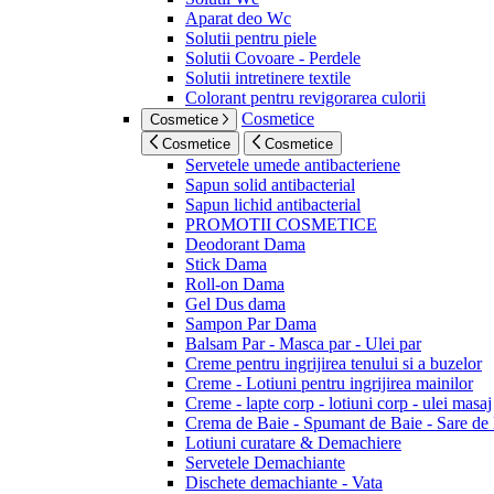
Aparat deo Wc
Solutii pentru piele
Solutii Covoare - Perdele
Solutii intretinere textile
Colorant pentru revigorarea culorii
Cosmetice
Cosmetice
Cosmetice
Cosmetice
Servetele umede antibacteriene
Sapun solid antibacterial
Sapun lichid antibacterial
PROMOTII COSMETICE
Deodorant Dama
Stick Dama
Roll-on Dama
Gel Dus dama
Sampon Par Dama
Balsam Par - Masca par - Ulei par
Creme pentru ingrijirea tenului si a buzelor
Creme - Lotiuni pentru ingrijirea mainilor
Creme - lapte corp - lotiuni corp - ulei masaj
Crema de Baie - Spumant de Baie - Sare de
Lotiuni curatare & Demachiere
Servetele Demachiante
Dischete demachiante - Vata