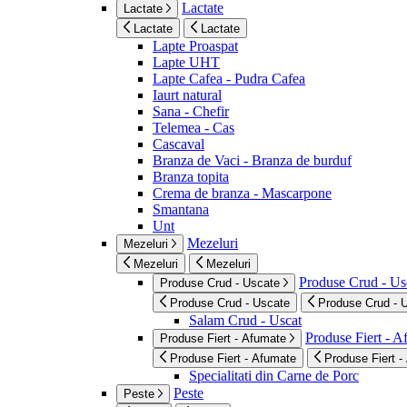
Lactate
Lactate
Lactate
Lactate
Lapte Proaspat
Lapte UHT
Lapte Cafea - Pudra Cafea
Iaurt natural
Sana - Chefir
Telemea - Cas
Cascaval
Branza de Vaci - Branza de burduf
Branza topita
Crema de branza - Mascarpone
Smantana
Unt
Mezeluri
Mezeluri
Mezeluri
Mezeluri
Produse Crud - Us
Produse Crud - Uscate
Produse Crud - Uscate
Produse Crud - 
Salam Crud - Uscat
Produse Fiert - 
Produse Fiert - Afumate
Produse Fiert - Afumate
Produse Fiert -
Specialitati din Carne de Porc
Peste
Peste