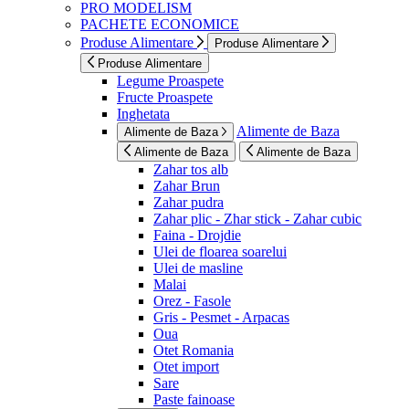
PRO MODELISM
PACHETE ECONOMICE
Produse Alimentare
Produse Alimentare
Produse Alimentare
Legume Proaspete
Fructe Proaspete
Inghetata
Alimente de Baza
Alimente de Baza
Alimente de Baza
Alimente de Baza
Zahar tos alb
Zahar Brun
Zahar pudra
Zahar plic - Zhar stick - Zahar cubic
Faina - Drojdie
Ulei de floarea soarelui
Ulei de masline
Malai
Orez - Fasole
Gris - Pesmet - Arpacas
Oua
Otet Romania
Otet import
Sare
Paste fainoase