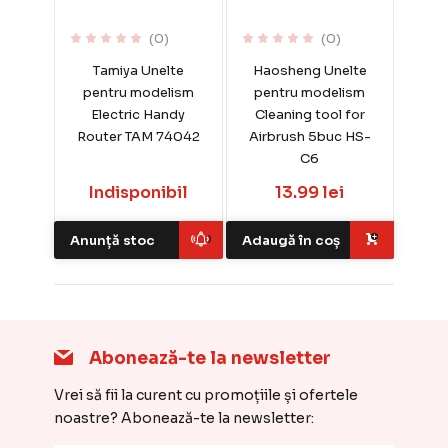
(0)
(0)
Tamiya Unelte
Haosheng Unelte
pentru modelism
pentru modelism
Electric Handy
Cleaning tool for
Router TAM 74042
Airbrush 5buc HS-
C6
Indisponibil
13.99 lei
Anunță stoc
Adaugă în coș
Abonează-te la newsletter
Vrei să fii la curent cu promoțiile și ofertele
noastre? Abonează-te la newsletter: