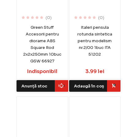
(0)
(0)
Green Stuff
Italeri pensula
Accesorii pentru
rotunda sintetica
diorame ABS
pentru modelism
Square Rod
nr.2/00 1buc ITA
2x2x250mm 10buc
51202
GSW 66927
Indisponibil
3.99 lei
Anunță stoc
Adaugă în coș