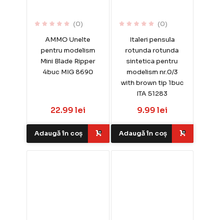
(0)
(0)
AMMO Unelte
Italeri pensula
pentru modelism
rotunda rotunda
Mini Blade Ripper
sintetica pentru
4buc MIG 8690
modelism nr.0/3
with brown tip 1buc
ITA 51283
22.99 lei
9.99 lei
Adaugă în coș
Adaugă în coș