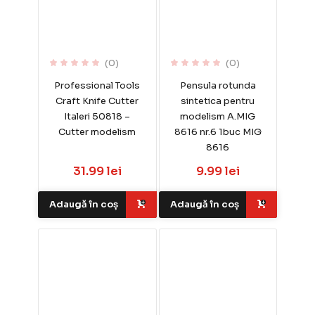
(0)
(0)
Professional Tools
Pensula rotunda
Craft Knife Cutter
sintetica pentru
Italeri 50818 –
modelism A.MIG
Cutter modelism
8616 nr.6 1buc MIG
8616
31.99 lei
9.99 lei
Adaugă în coș
Adaugă în coș