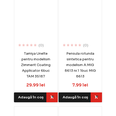
(0)
(0)
Tamiya Unelte
Pensula rotunda
pentru modelism
sintetica pentru
Zimmerit Coating
modelism A.MIG
Applicator 6buc
8613 nr.1 1buc MIG
TAM 35187
8613
29.99 lei
7.99 lei
Adaugă în coș
Adaugă în coș