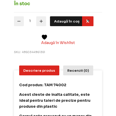
În stoc
Cantitate
Adaugă în coș
Tamiya
Unelte
pentru
modelism
Long
Adaugă în Wishlist
Nose
w/cutter
SKU:
4950344961351
TAM
74002
Descriere produs
Recenzii (0)
Cod produs: TAM 74002
Acest cleste de inalta calitate, este
ideal pentru taieri de precize pentru
produse din plastic