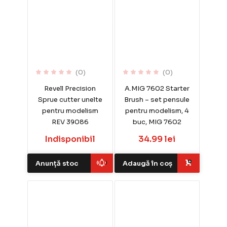
(0)
(0)
Revell Precision
A.MIG 7602 Starter
Sprue cutter unelte
Brush – set pensule
pentru modelism
pentru modelism, 4
REV 39086
buc, MIG 7602
Indisponibil
34.99 lei
Anunță stoc
Adaugă în coș