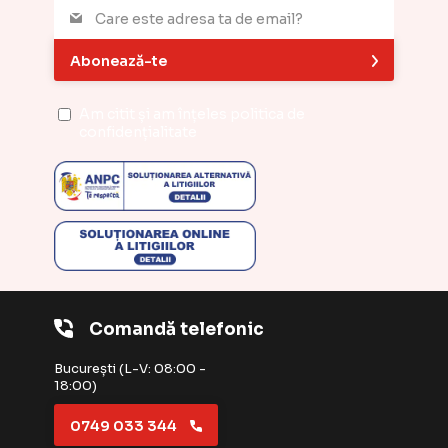
Abonează-te
Am citit și am înțeles
politica de
confidențialitate
Comandă telefonic
București (L-V: 08:00 -
18:00)
0749 033 344