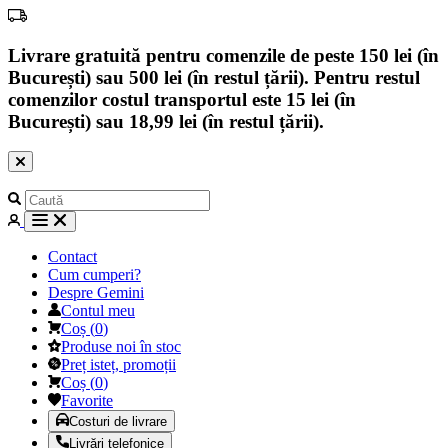
Livrare gratuită pentru comenzile de peste 150 lei (în
București) sau 500 lei (în restul țării). Pentru restul
comenzilor costul transportul este 15 lei (în
București) sau 18,99 lei (în restul țării).
Contact
Cum cumperi?
Despre Gemini
Contul meu
Coș
(
0
)
Produse noi în stoc
Preț isteț, promoții
Coș
(
0
)
Favorite
Costuri de livrare
Livrări telefonice