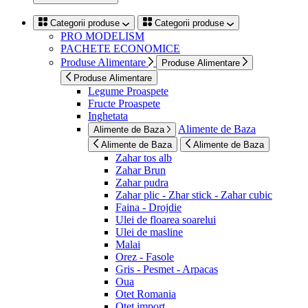
Categorii produse
Categorii produse
PRO MODELISM
PACHETE ECONOMICE
Produse Alimentare
Produse Alimentare
Produse Alimentare
Legume Proaspete
Fructe Proaspete
Inghetata
Alimente de Baza
Alimente de Baza
Alimente de Baza
Alimente de Baza
Zahar tos alb
Zahar Brun
Zahar pudra
Zahar plic - Zhar stick - Zahar cubic
Faina - Drojdie
Ulei de floarea soarelui
Ulei de masline
Malai
Orez - Fasole
Gris - Pesmet - Arpacas
Oua
Otet Romania
Otet import