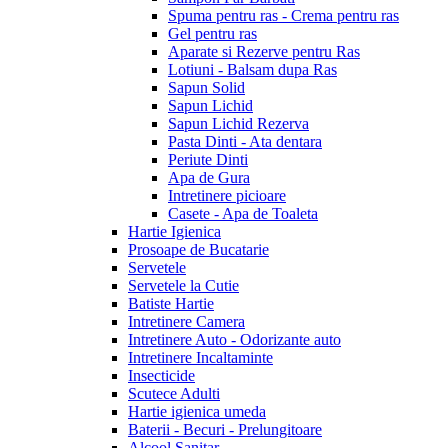
Spuma pentru ras - Crema pentru ras
Gel pentru ras
Aparate si Rezerve pentru Ras
Lotiuni - Balsam dupa Ras
Sapun Solid
Sapun Lichid
Sapun Lichid Rezerva
Pasta Dinti - Ata dentara
Periute Dinti
Apa de Gura
Intretinere picioare
Casete - Apa de Toaleta
Hartie Igienica
Prosoape de Bucatarie
Servetele
Servetele la Cutie
Batiste Hartie
Intretinere Camera
Intretinere Auto - Odorizante auto
Intretinere Incaltaminte
Insecticide
Scutece Adulti
Hartie igienica umeda
Baterii - Becuri - Prelungitoare
Alcool Sanitar