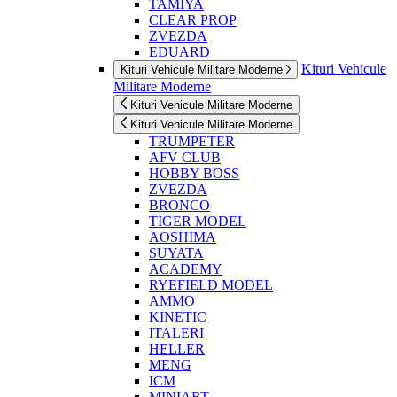
TAMIYA
CLEAR PROP
ZVEZDA
EDUARD
Kituri Vehicule
Kituri Vehicule Militare Moderne
Militare Moderne
Kituri Vehicule Militare Moderne
Kituri Vehicule Militare Moderne
TRUMPETER
AFV CLUB
HOBBY BOSS
ZVEZDA
BRONCO
TIGER MODEL
AOSHIMA
SUYATA
ACADEMY
RYEFIELD MODEL
AMMO
KINETIC
ITALERI
HELLER
MENG
ICM
MINIART