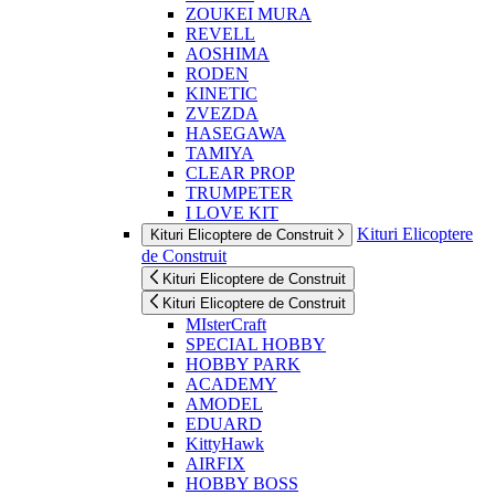
ZOUKEI MURA
REVELL
AOSHIMA
RODEN
KINETIC
ZVEZDA
HASEGAWA
TAMIYA
CLEAR PROP
TRUMPETER
I LOVE KIT
Kituri Elicoptere
Kituri Elicoptere de Construit
de Construit
Kituri Elicoptere de Construit
Kituri Elicoptere de Construit
MIsterCraft
SPECIAL HOBBY
HOBBY PARK
ACADEMY
AMODEL
EDUARD
KittyHawk
AIRFIX
HOBBY BOSS