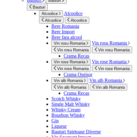
Bauturi
Bauturi
Bauturi
Alcoolice
Alcoolice
Alcoolice
Alcoolice
Bere Romania
Bere Import
Bere fara alcool
Vin rosu Romania
Vin rosu Romania
Vin rosu Romania
Vin rosu Romania
Crama Recas
Vin rose Romania
Vin rose Romania
Vin rose Romania
Vin rose Romania
Crama Oprisor
Vin alb Romania
Vin alb Romania
Vin alb Romania
Vin alb Romania
Crama Recas
Scotch Whisky
Single Malt Whisky
Whisky Cream
Bourbon Whisky
Gin
Liqueur
Bauturi Spirtoase Diverse