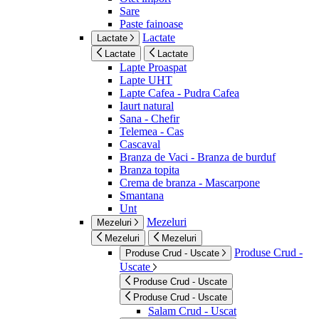
Sare
Paste fainoase
Lactate
Lactate
Lactate
Lactate
Lapte Proaspat
Lapte UHT
Lapte Cafea - Pudra Cafea
Iaurt natural
Sana - Chefir
Telemea - Cas
Cascaval
Branza de Vaci - Branza de burduf
Branza topita
Crema de branza - Mascarpone
Smantana
Unt
Mezeluri
Mezeluri
Mezeluri
Mezeluri
Produse Crud -
Produse Crud - Uscate
Uscate
Produse Crud - Uscate
Produse Crud - Uscate
Salam Crud - Uscat