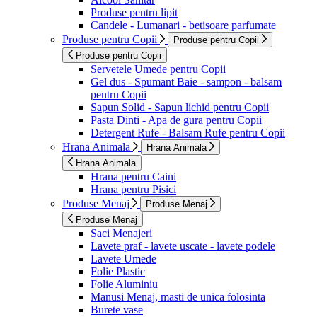
Produse pentru lipit
Candele - Lumanari - betisoare parfumate
Produse pentru Copii
Produse pentru Copii
Produse pentru Copii
Servetele Umede pentru Copii
Gel dus - Spumant Baie - sampon - balsam
pentru Copii
Sapun Solid - Sapun lichid pentru Copii
Pasta Dinti - Apa de gura pentru Copii
Detergent Rufe - Balsam Rufe pentru Copii
Hrana Animala
Hrana Animala
Hrana Animala
Hrana pentru Caini
Hrana pentru Pisici
Produse Menaj
Produse Menaj
Produse Menaj
Saci Menajeri
Lavete praf - lavete uscate - lavete podele
Lavete Umede
Folie Plastic
Folie Aluminiu
Manusi Menaj, masti de unica folosinta
Burete vase