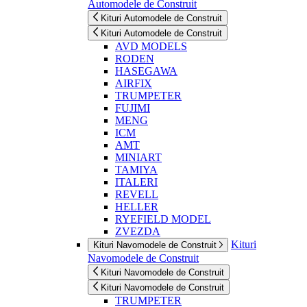
Automodele de Construit
Kituri Automodele de Construit
Kituri Automodele de Construit
AVD MODELS
RODEN
HASEGAWA
AIRFIX
TRUMPETER
FUJIMI
MENG
ICM
AMT
MINIART
TAMIYA
ITALERI
REVELL
HELLER
RYEFIELD MODEL
ZVEZDA
Kituri
Kituri Navomodele de Construit
Navomodele de Construit
Kituri Navomodele de Construit
Kituri Navomodele de Construit
TRUMPETER