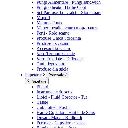
Pungi Alimentare - Pungi sandwich
Pungi Gheata - Hartie Copt
Set Pardoseala - Galeti - Storcatoare
Mopuri
Maturi - Faras
Maner metalic pentru mop-matura
Perii - Role scame
Produse Unica Folosinta
Produse uz caznic
Accesorii bucatarie
Vase Termorezistente
Vase Emailate - Teflonate
Cutii depozitare
Produse din sticla
Papetarie
Papetarie
Papetarie
Plicuri
Instrumente de scris
Lipici - Fluid Corector - Tus
Caiete
Cub notite - Post-it
Hartie Copiator - Hartie de Scris
Dosar - Mapa - Biblioraft
Perfotar - Capsator - Capse
Banda adeziva - sfoara