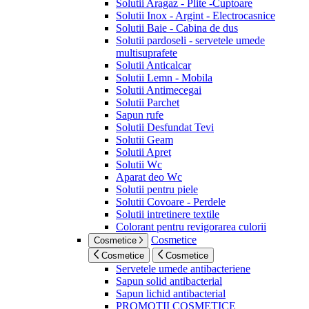
Solutii Aragaz - Plite -Cuptoare
Solutii Inox - Argint - Electrocasnice
Solutii Baie - Cabina de dus
Solutii pardoseli - servetele umede
multisuprafete
Solutii Anticalcar
Solutii Lemn - Mobila
Solutii Antimecegai
Solutii Parchet
Sapun rufe
Solutii Desfundat Tevi
Solutii Geam
Solutii Apret
Solutii Wc
Aparat deo Wc
Solutii pentru piele
Solutii Covoare - Perdele
Solutii intretinere textile
Colorant pentru revigorarea culorii
Cosmetice
Cosmetice
Cosmetice
Cosmetice
Servetele umede antibacteriene
Sapun solid antibacterial
Sapun lichid antibacterial
PROMOTII COSMETICE