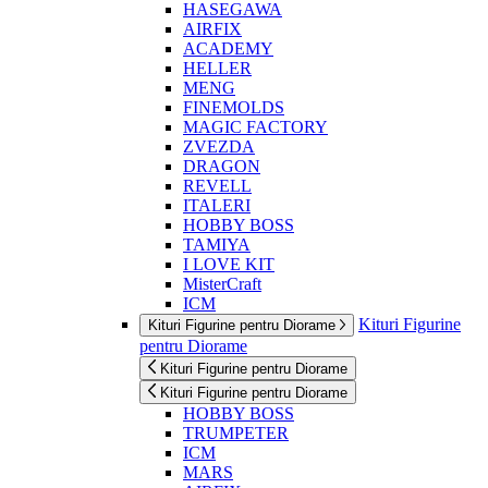
HASEGAWA
AIRFIX
ACADEMY
HELLER
MENG
FINEMOLDS
MAGIC FACTORY
ZVEZDA
DRAGON
REVELL
ITALERI
HOBBY BOSS
TAMIYA
I LOVE KIT
MisterCraft
ICM
Kituri Figurine
Kituri Figurine pentru Diorame
pentru Diorame
Kituri Figurine pentru Diorame
Kituri Figurine pentru Diorame
HOBBY BOSS
TRUMPETER
ICM
MARS