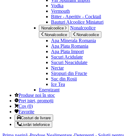
Vin Spumant Import
Vodka
Vermouth
Bitter - Aperitiv - Cocktail
Bauturi Alcoolice Miniaturi
Nonalcoolice
Nonalcoolice
Nonalcoolice
Nonalcoolice
Apa Minerala Romania
Apa Plata Romania
Apa Plata Import
Sucuri Acidulate
Sucuri Neacidulate
Nectar
Siropuri din Fructe
Suc din Rosii
Ice Tea
Energizant
Produse noi în stoc
Preț isteț, promoții
Coș
(
0
)
Favorite
Costuri de livrare
Livrări telefonice
Prima pagină
Produse Nealimentare
Detergenti - Solutii pentru