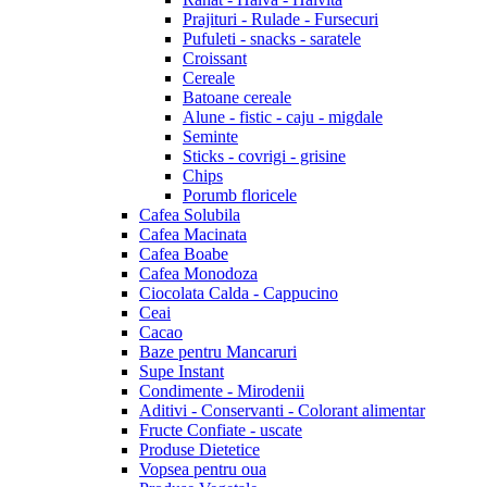
Prajituri - Rulade - Fursecuri
Pufuleti - snacks - saratele
Croissant
Cereale
Batoane cereale
Alune - fistic - caju - migdale
Seminte
Sticks - covrigi - grisine
Chips
Porumb floricele
Cafea Solubila
Cafea Macinata
Cafea Boabe
Cafea Monodoza
Ciocolata Calda - Cappucino
Ceai
Cacao
Baze pentru Mancaruri
Supe Instant
Condimente - Mirodenii
Aditivi - Conservanti - Colorant alimentar
Fructe Confiate - uscate
Produse Dietetice
Vopsea pentru oua