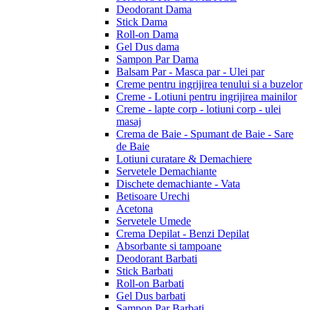
Deodorant Dama
Stick Dama
Roll-on Dama
Gel Dus dama
Sampon Par Dama
Balsam Par - Masca par - Ulei par
Creme pentru ingrijirea tenului si a buzelor
Creme - Lotiuni pentru ingrijirea mainilor
Creme - lapte corp - lotiuni corp - ulei
masaj
Crema de Baie - Spumant de Baie - Sare
de Baie
Lotiuni curatare & Demachiere
Servetele Demachiante
Dischete demachiante - Vata
Betisoare Urechi
Acetona
Servetele Umede
Crema Depilat - Benzi Depilat
Absorbante si tampoane
Deodorant Barbati
Stick Barbati
Roll-on Barbati
Gel Dus barbati
Sampon Par Barbati