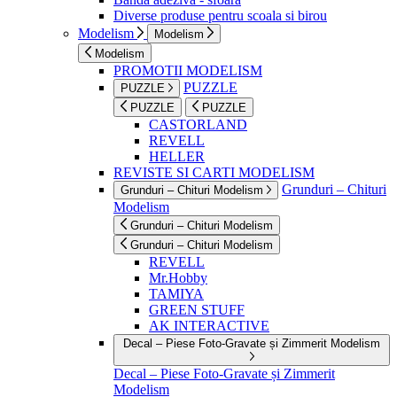
Diverse produse pentru scoala si birou
Modelism
Modelism
Modelism
PROMOTII MODELISM
PUZZLE
PUZZLE
PUZZLE
PUZZLE
CASTORLAND
REVELL
HELLER
REVISTE SI CARTI MODELISM
Grunduri – Chituri
Grunduri – Chituri Modelism
Modelism
Grunduri – Chituri Modelism
Grunduri – Chituri Modelism
REVELL
Mr.Hobby
TAMIYA
GREEN STUFF
AK INTERACTIVE
Decal – Piese Foto-Gravate și Zimmerit Modelism
Decal – Piese Foto-Gravate și Zimmerit
Modelism