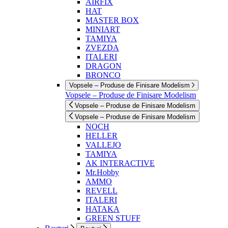
AIRFIX
HAT
MASTER BOX
MINIART
TAMIYA
ZVEZDA
ITALERI
DRAGON
BRONCO
Vopsele – Produse de Finisare Modelism
Vopsele – Produse de Finisare Modelism
Vopsele – Produse de Finisare Modelism
Vopsele – Produse de Finisare Modelism
NOCH
HELLER
VALLEJO
TAMIYA
AK INTERACTIVE
Mr.Hobby
AMMO
REVELL
ITALERI
HATAKA
GREEN STUFF