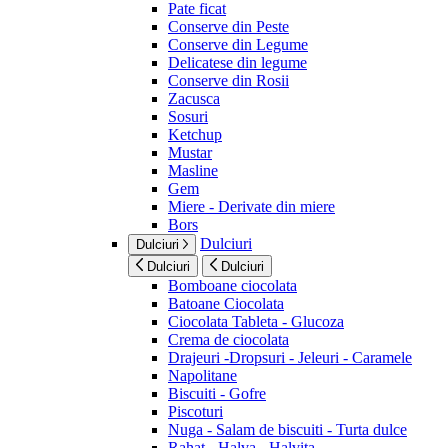
Pate ficat
Conserve din Peste
Conserve din Legume
Delicatese din legume
Conserve din Rosii
Zacusca
Sosuri
Ketchup
Mustar
Masline
Gem
Miere - Derivate din miere
Bors
Dulciuri
Dulciuri
Dulciuri
Dulciuri
Bomboane ciocolata
Batoane Ciocolata
Ciocolata Tableta - Glucoza
Crema de ciocolata
Drajeuri -Dropsuri - Jeleuri - Caramele
Napolitane
Biscuiti - Gofre
Piscoturi
Nuga - Salam de biscuiti - Turta dulce
Rahat - Halva - Halvita