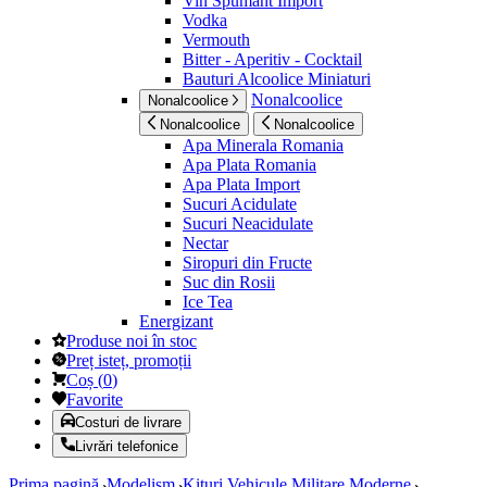
Vin Spumant Import
Vodka
Vermouth
Bitter - Aperitiv - Cocktail
Bauturi Alcoolice Miniaturi
Nonalcoolice
Nonalcoolice
Nonalcoolice
Nonalcoolice
Apa Minerala Romania
Apa Plata Romania
Apa Plata Import
Sucuri Acidulate
Sucuri Neacidulate
Nectar
Siropuri din Fructe
Suc din Rosii
Ice Tea
Energizant
Produse noi în stoc
Preț isteț, promoții
Coș
(
0
)
Favorite
Costuri de livrare
Livrări telefonice
Prima pagină
Modelism
Kituri Vehicule Militare Moderne