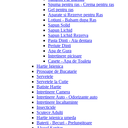
Spuma pentru ras - Crema pentru ras
Gel pentru ras
Aparate si Rezerve pentru Ras
Lotiuni - Balsam dupa Ras
Sapun Solid
Sapun Lichid
Sapun Lichid Rezerva
Pasta Dinti - Ata dentara
Periute Dinti
Apa de Gura
Intretinere picioare
Casete - Apa de Toaleta
Hartie Igienica
Prosoape de Bucatarie
Servetele
Servetele la Cutie
Batiste Hartie
Intretinere Camera
Intretinere Auto - Odorizante auto
Intretinere Incaltaminte
Insecticide
Scutece Adulti
Hartie igienica umeda
Baterii - Becuri - Prelungitoare
Alcool Sanitar