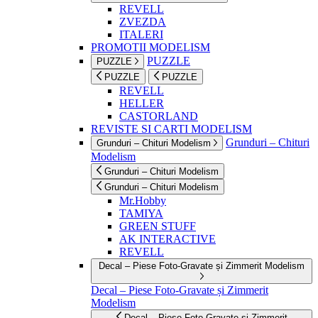
REVELL
ZVEZDA
ITALERI
PROMOTII MODELISM
PUZZLE
PUZZLE
PUZZLE
PUZZLE
REVELL
HELLER
CASTORLAND
REVISTE SI CARTI MODELISM
Grunduri – Chituri
Grunduri – Chituri Modelism
Modelism
Grunduri – Chituri Modelism
Grunduri – Chituri Modelism
Mr.Hobby
TAMIYA
GREEN STUFF
AK INTERACTIVE
REVELL
Decal – Piese Foto-Gravate și Zimmerit Modelism
Decal – Piese Foto-Gravate și Zimmerit
Modelism
Decal – Piese Foto-Gravate și Zimmerit