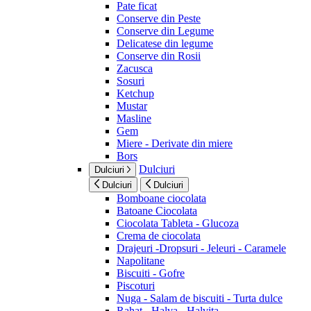
Pate ficat
Conserve din Peste
Conserve din Legume
Delicatese din legume
Conserve din Rosii
Zacusca
Sosuri
Ketchup
Mustar
Masline
Gem
Miere - Derivate din miere
Bors
Dulciuri
Dulciuri
Dulciuri
Dulciuri
Bomboane ciocolata
Batoane Ciocolata
Ciocolata Tableta - Glucoza
Crema de ciocolata
Drajeuri -Dropsuri - Jeleuri - Caramele
Napolitane
Biscuiti - Gofre
Piscoturi
Nuga - Salam de biscuiti - Turta dulce
Rahat - Halva - Halvita