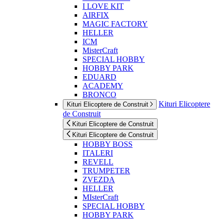
I LOVE KIT
AIRFIX
MAGIC FACTORY
HELLER
ICM
MisterCraft
SPECIAL HOBBY
HOBBY PARK
EDUARD
ACADEMY
BRONCO
Kituri Elicoptere
Kituri Elicoptere de Construit
de Construit
Kituri Elicoptere de Construit
Kituri Elicoptere de Construit
HOBBY BOSS
ITALERI
REVELL
TRUMPETER
ZVEZDA
HELLER
MIsterCraft
SPECIAL HOBBY
HOBBY PARK