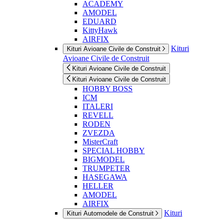
ACADEMY
AMODEL
EDUARD
KittyHawk
AIRFIX
Kituri
Kituri Avioane Civile de Construit
Avioane Civile de Construit
Kituri Avioane Civile de Construit
Kituri Avioane Civile de Construit
HOBBY BOSS
ICM
ITALERI
REVELL
RODEN
ZVEZDA
MisterCraft
SPECIAL HOBBY
BIGMODEL
TRUMPETER
HASEGAWA
HELLER
AMODEL
AIRFIX
Kituri
Kituri Automodele de Construit