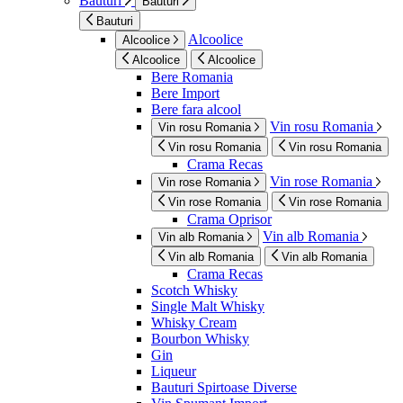
Bauturi
Bauturi
Bauturi
Alcoolice
Alcoolice
Alcoolice
Alcoolice
Bere Romania
Bere Import
Bere fara alcool
Vin rosu Romania
Vin rosu Romania
Vin rosu Romania
Vin rosu Romania
Crama Recas
Vin rose Romania
Vin rose Romania
Vin rose Romania
Vin rose Romania
Crama Oprisor
Vin alb Romania
Vin alb Romania
Vin alb Romania
Vin alb Romania
Crama Recas
Scotch Whisky
Single Malt Whisky
Whisky Cream
Bourbon Whisky
Gin
Liqueur
Bauturi Spirtoase Diverse