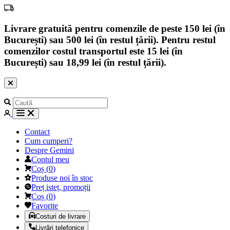
Livrare gratuită pentru comenzile de peste 150 lei (în
București) sau 500 lei (în restul țării). Pentru restul
comenzilor costul transportul este 15 lei (în
București) sau 18,99 lei (în restul țării).
Contact
Cum cumperi?
Despre Gemini
Contul meu
Coș
(
0
)
Produse noi în stoc
Preț isteț, promoții
Coș
(
0
)
Favorite
Costuri de livrare
Livrări telefonice