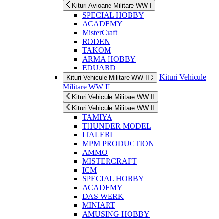
Kituri Avioane Militare WW I
SPECIAL HOBBY
ACADEMY
MisterCraft
RODEN
TAKOM
ARMA HOBBY
EDUARD
Kituri Vehicule
Kituri Vehicule Militare WW II
Militare WW II
Kituri Vehicule Militare WW II
Kituri Vehicule Militare WW II
TAMIYA
THUNDER MODEL
ITALERI
MPM PRODUCTION
AMMO
MISTERCRAFT
ICM
SPECIAL HOBBY
ACADEMY
DAS WERK
MINIART
AMUSING HOBBY