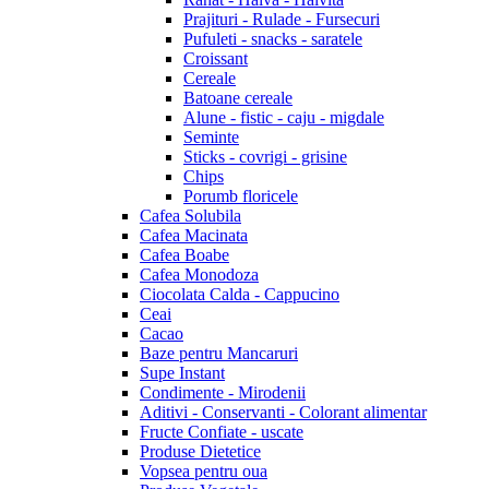
Prajituri - Rulade - Fursecuri
Pufuleti - snacks - saratele
Croissant
Cereale
Batoane cereale
Alune - fistic - caju - migdale
Seminte
Sticks - covrigi - grisine
Chips
Porumb floricele
Cafea Solubila
Cafea Macinata
Cafea Boabe
Cafea Monodoza
Ciocolata Calda - Cappucino
Ceai
Cacao
Baze pentru Mancaruri
Supe Instant
Condimente - Mirodenii
Aditivi - Conservanti - Colorant alimentar
Fructe Confiate - uscate
Produse Dietetice
Vopsea pentru oua