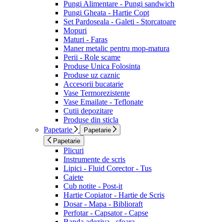
Pungi Alimentare - Pungi sandwich
Pungi Gheata - Hartie Copt
Set Pardoseala - Galeti - Storcatoare
Mopuri
Maturi - Faras
Maner metalic pentru mop-matura
Perii - Role scame
Produse Unica Folosinta
Produse uz caznic
Accesorii bucatarie
Vase Termorezistente
Vase Emailate - Teflonate
Cutii depozitare
Produse din sticla
Papetarie
Papetarie
Papetarie
Plicuri
Instrumente de scris
Lipici - Fluid Corector - Tus
Caiete
Cub notite - Post-it
Hartie Copiator - Hartie de Scris
Dosar - Mapa - Biblioraft
Perfotar - Capsator - Capse
Banda adeziva - sfoara