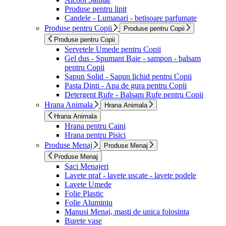
Produse pentru lipit
Candele - Lumanari - betisoare parfumate
Produse pentru Copii
Produse pentru Copii
Produse pentru Copii
Servetele Umede pentru Copii
Gel dus - Spumant Baie - sampon - balsam
pentru Copii
Sapun Solid - Sapun lichid pentru Copii
Pasta Dinti - Apa de gura pentru Copii
Detergent Rufe - Balsam Rufe pentru Copii
Hrana Animala
Hrana Animala
Hrana Animala
Hrana pentru Caini
Hrana pentru Pisici
Produse Menaj
Produse Menaj
Produse Menaj
Saci Menajeri
Lavete praf - lavete uscate - lavete podele
Lavete Umede
Folie Plastic
Folie Aluminiu
Manusi Menaj, masti de unica folosinta
Burete vase