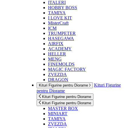
ITALERI
HOBBY BOSS
TAMIYA
I LOVE KIT
MisterCraft
ICM
TRUMPETER
HASEGAWA
AIRFIX
ACADEMY
HELLER
MENG
FINEMOLDS
MAGIC FACTORY
ZVEZDA
DRAGON
Kituri Figurine
Kituri Figurine pentru Diorame
pentru Diorame
Kituri Figurine pentru Diorame
Kituri Figurine pentru Diorame
MASTER BOX
MINIART
TAMIYA
ZVEZDA