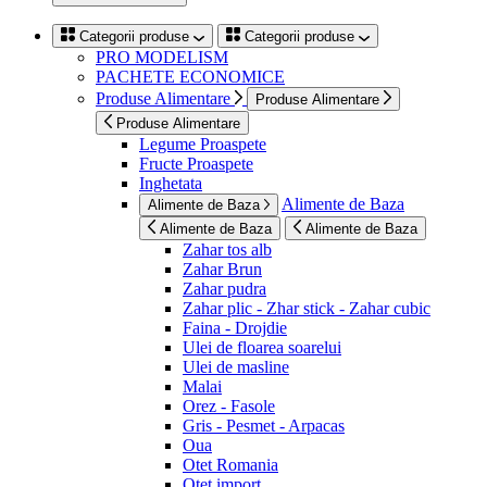
Categorii produse
Categorii produse
PRO MODELISM
PACHETE ECONOMICE
Produse Alimentare
Produse Alimentare
Produse Alimentare
Legume Proaspete
Fructe Proaspete
Inghetata
Alimente de Baza
Alimente de Baza
Alimente de Baza
Alimente de Baza
Zahar tos alb
Zahar Brun
Zahar pudra
Zahar plic - Zhar stick - Zahar cubic
Faina - Drojdie
Ulei de floarea soarelui
Ulei de masline
Malai
Orez - Fasole
Gris - Pesmet - Arpacas
Oua
Otet Romania
Otet import