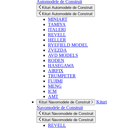
Automodele de Construit
Kituri Automodele de Construit
Kituri Automodele de Construit
MINIART
TAMIYA
ITALERI
REVELL
HELLER
RYEFIELD MODEL
ZVEZDA
AVD MODELS
RODEN
HASEGAWA
AIRFIX
TRUMPETER
FUJIMI
MENG
ICM
AMT
Kituri
Kituri Navomodele de Construit
Navomodele de Construit
Kituri Navomodele de Construit
Kituri Navomodele de Construit
REVELL