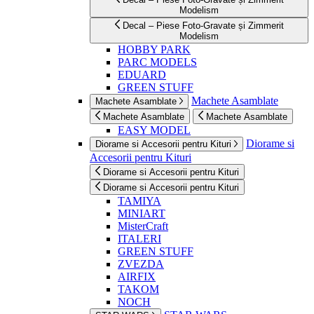
Modelism
Decal – Piese Foto-Gravate și Zimmerit
Modelism
HOBBY PARK
PARC MODELS
EDUARD
GREEN STUFF
Machete Asamblate
Machete Asamblate
Machete Asamblate
Machete Asamblate
EASY MODEL
Diorame si
Diorame si Accesorii pentru Kituri
Accesorii pentru Kituri
Diorame si Accesorii pentru Kituri
Diorame si Accesorii pentru Kituri
TAMIYA
MINIART
MisterCraft
ITALERI
GREEN STUFF
ZVEZDA
AIRFIX
TAKOM
NOCH