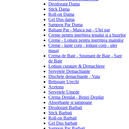
Deodorant Dama
Stick Dama
Roll-on Dama
Gel Dus dama
Sampon Par Dama
Balsam Par - Masca par - Ulei par
Creme pentru ingrijirea tenului si a buzelor
Creme - Lotiuni pentru ingrijirea mainilor
Creme - lapte corp - lotiuni corp - ulei
masaj
Crema de Baie - Spumant de Baie - Sare
de Baie
Lotiuni curatare & Demachiere
Servetele Demachiante
Dischete demachiante - Vata
Betisoare Urechi
Acetona
Servetele Umede
Crema Depilat - Benzi Depilat
Absorbante si tampoane
Deodorant Barbati
Stick Barbati
Roll-on Barbati
Gel Dus barbati
Sampon Par Barbati