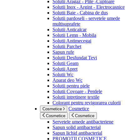
Solutii Aragaz - Plite -Cuptoare
Solutii Inox - Argint - Electrocasnice
Solutii Baie - Cabina de dus
Solutii pardoseli - servetele umede
multisuprafete
Solutii Anticalcar
Solutii Lemn - Mobila
Solutii Antimecegai
Solutii Parchet
Sapun rufe
Solutii Desfundat Tevi
Solutii Geam
Solutii Apret
Solutii Wc
Aparat deo Wc
Solutii pentru piele
Solutii Covoare - Perdele
Solutii intretinere textile
Colorant pentru revigorarea culorii
Cosmetice
Cosmetice
Cosmetice
Cosmetice
Servetele umede antibacteriene
Sapun solid antibacterial
Sapun lichid antibacterial
PROMOTII COSMETICE