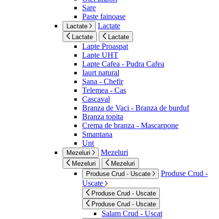
Sare
Paste fainoase
Lactate
Lactate
Lactate
Lactate
Lapte Proaspat
Lapte UHT
Lapte Cafea - Pudra Cafea
Iaurt natural
Sana - Chefir
Telemea - Cas
Cascaval
Branza de Vaci - Branza de burduf
Branza topita
Crema de branza - Mascarpone
Smantana
Unt
Mezeluri
Mezeluri
Mezeluri
Mezeluri
Produse Crud -
Produse Crud - Uscate
Uscate
Produse Crud - Uscate
Produse Crud - Uscate
Salam Crud - Uscat