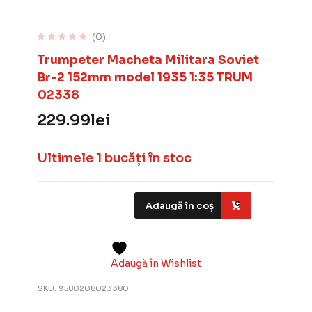
(0)
Trumpeter Macheta Militara Soviet
Br-2 152mm model 1935 1:35 TRUM
02338
229.99
lei
Ultimele 1 bucăți în stoc
Adaugă în coș
Adaugă în Wishlist
SKU:
9580208023380