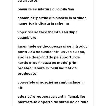
cu un cutter
bavurile se inlatura cu o pila fina
asamblati partile din plastic in ordinea
numerica indicata in schema
vopsirea se face inainte sau dupa
asamblare
insemnele se decupeaza si se introduc
pentru 30 secunde intr-un vas cu apa,
apoi se desprind de pe suportul de
hartie si se fixeaza pe model prin
presare usoara in locul indicat de
producator
vopselele si adezivi nu sunt incluse in
kit
adezivul si vopseaua sunt inflamabile;
pastrati-le departe de surse de caldura