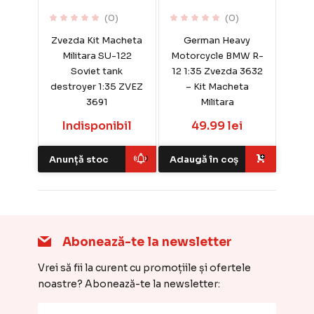
(0)
(0)
Zvezda Kit Macheta
German Heavy
Militara SU-122
Motorcycle BMW R-
Soviet tank
12 1:35 Zvezda 3632
destroyer 1:35 ZVEZ
– Kit Macheta
3691
Militara
Indisponibil
49.99 lei
Anunță stoc
Adaugă în coș
Abonează-te la newsletter
Vrei să fii la curent cu promoțiile și ofertele
noastre? Abonează-te la newsletter: