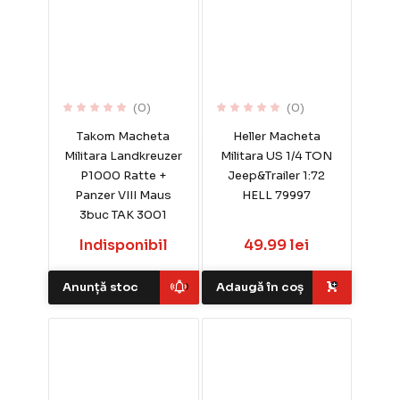
(0)
(0)
Takom Macheta
Heller Macheta
Militara Landkreuzer
Militara US 1/4 TON
P1000 Ratte +
Jeep&Trailer 1:72
Panzer VIII Maus
HELL 79997
3buc TAK 3001
Indisponibil
49.99 lei
Anunță stoc
Adaugă în coș