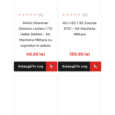
(0)
(0)
M4A2 Sherman
ISU-152 1:35 Zvezda
Division Leclerc 1:72
3721 – Kit Macheta
Heller 56894 – Kit
Militara
Macheta Militara cu
vopseluri si adeziv
49.99 lei
189.99 lei
Adaugă în coș
Adaugă în coș