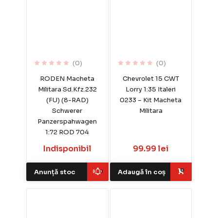
(0)
(0)
RODEN Macheta
Chevrolet 15 CWT
Militara Sd.Kfz.232
Lorry 1:35 Italeri
(FU) (8-RAD)
0233 – Kit Macheta
Schwerer
Militara
Panzerspahwagen
1:72 ROD 704
Indisponibil
99.99 lei
Anunță stoc
Adaugă în coș