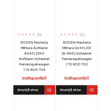
(0)
(0)
RODEN Macheta
RODEN Macheta
Militara Aufklarer
Militara Sd.Kfz.231
Sd.Kfz.234/1
(8-RAD) Schwerer
Aufklarer Schwerer
Panzerspahwagen
Panzerspahwagen
1:72 ROD 702
1:72 ROD 703
Indisponibil
Indisponibil
Anunță stoc
Anunță stoc