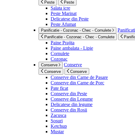
Peste
Peste
Salata icre
Peste Marinat
Delicatese din Peste
Peste Afumat
Panificat
Panificatie - Cozonac - Chec - Cornulete
Panificatie - Cozonac - Chec - Cornulete
Panifi
Paine Prajita
Paine ambalata - Lipie
Cornulete
Cozonac
Conserve
Conserve
Conserve
Conserve
Conserve din Carne de Pasare
Conserve din Carne de Porc
Pate ficat
Conserve din Peste
Conserve din Legume
Delicatese din legume
Conserve din Rosii
Zacusca
Sosuri
Ketchup
Mustar