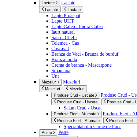
Lactate
Lactate
Lactate
Lactate
Lapte Proaspat
Lapte UHT
Lapte Cafea - Pudra Cafea
Iaurt natural
Sana - Chefir
Telemea - Cas
Cascaval
Branza de Vaci - Branza de burduf
Branza topita
Crema de branza - Mascarpone
Smantana
Unt
Mezeluri
Mezeluri
Mezeluri
Mezeluri
Produse Crud - Us
Produse Crud - Uscate
Produse Crud - Uscate
Produse Crud - 
Salam Crud - Uscat
Produse Fiert - 
Produse Fiert - Afumate
Produse Fiert - Afumate
Produse Fiert -
Specialitati din Carne de Porc
Peste
Peste