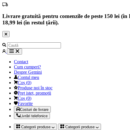
Livrare gratuită pentru comenzile de peste 150 lei (în B
18,99 lei (în restul țării).
Contact
Cum cumperi?
Despre Gemini
Contul meu
Coș
(
0
)
Produse noi în stoc
Preț isteț, promoții
Coș
(
0
)
Favorite
Costuri de livrare
Livrări telefonice
Categorii produse
Categorii produse