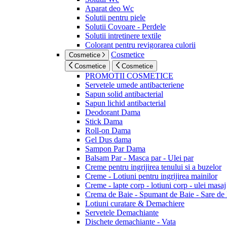
Aparat deo Wc
Solutii pentru piele
Solutii Covoare - Perdele
Solutii intretinere textile
Colorant pentru revigorarea culorii
Cosmetice
Cosmetice
Cosmetice
Cosmetice
PROMOTII COSMETICE
Servetele umede antibacteriene
Sapun solid antibacterial
Sapun lichid antibacterial
Deodorant Dama
Stick Dama
Roll-on Dama
Gel Dus dama
Sampon Par Dama
Balsam Par - Masca par - Ulei par
Creme pentru ingrijirea tenului si a buzelor
Creme - Lotiuni pentru ingrijirea mainilor
Creme - lapte corp - lotiuni corp - ulei masaj
Crema de Baie - Spumant de Baie - Sare de
Lotiuni curatare & Demachiere
Servetele Demachiante
Dischete demachiante - Vata