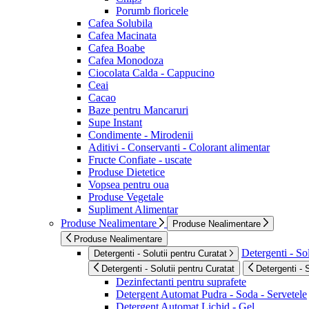
Porumb floricele
Cafea Solubila
Cafea Macinata
Cafea Boabe
Cafea Monodoza
Ciocolata Calda - Cappucino
Ceai
Cacao
Baze pentru Mancaruri
Supe Instant
Condimente - Mirodenii
Aditivi - Conservanti - Colorant alimentar
Fructe Confiate - uscate
Produse Dietetice
Vopsea pentru oua
Produse Vegetale
Supliment Alimentar
Produse Nealimentare
Produse Nealimentare
Produse Nealimentare
Detergenti - Sol
Detergenti - Solutii pentru Curatat
Detergenti - Solutii pentru Curatat
Detergenti - 
Dezinfectanti pentru suprafete
Detergent Automat Pudra - Soda - Servetele
Detergent Automat Lichid - Gel