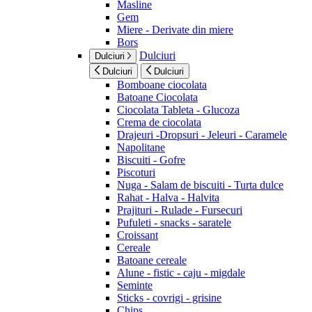
Masline
Gem
Miere - Derivate din miere
Bors
Dulciuri
Dulciuri
Dulciuri
Dulciuri
Bomboane ciocolata
Batoane Ciocolata
Ciocolata Tableta - Glucoza
Crema de ciocolata
Drajeuri -Dropsuri - Jeleuri - Caramele
Napolitane
Biscuiti - Gofre
Piscoturi
Nuga - Salam de biscuiti - Turta dulce
Rahat - Halva - Halvita
Prajituri - Rulade - Fursecuri
Pufuleti - snacks - saratele
Croissant
Cereale
Batoane cereale
Alune - fistic - caju - migdale
Seminte
Sticks - covrigi - grisine
Chips