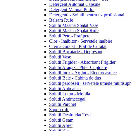
Detergent Automat Capsule
Detergent Manual Pudra
Detergenti - Solutii pentru uz profesional
Balsam Rufe
Solutii Masina Spalat Vase
Solutii Masina Spalat Rufe
Solutii Pete - Praf pete
Clor - Inalbitor - Servetele inalbire
Crema curatat - Praf de Curatat
Solutii Bucatarie - Degresant
Solutii Vase
Solutii Frigider - Absorbant Frigider
Solutii Aragaz - Plite -Cuptoare
Solutii Inox - Argint - Electrocasnice
Solutii Baie - Cabina de dus
Solutii pardoseli - servetele umede multisupr
Solutii Anticalcar
Solutii Lemn - Mobila
Solutii Antimecegai
Solutii Parchet
Sapun rufe
Solutii Desfundat Tevi
Solutii Geam
Solutii Apret
Solutii Wc