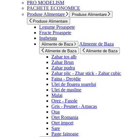
PRO MODELISM
PACHETE ECONOMICE
Produse Alimentare
Produse Alimentare
Produse Alimentare
Legume Proaspete
Fructe Proaspete
Inghetata
Alimente de Baza
Alimente de Baza
Alimente de Baza
Alimente de Baza
Zahar tos alb
Zahar Brun
Zahar pudra
Zahar plic - Zhar stick - Zahar cubic
Faina - Drojdie
Ulei de floarea soarelui
Ulei de masline
Malai
Orez - Fasole
Gris - Pesmet - Arpacas
Oua
Otet Romania
Otet import
Sare
Paste fainoase