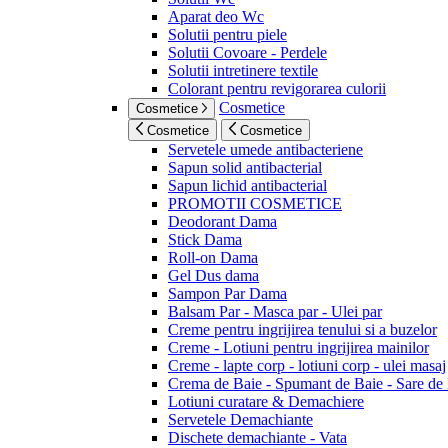
Aparat deo Wc
Solutii pentru piele
Solutii Covoare - Perdele
Solutii intretinere textile
Colorant pentru revigorarea culorii
Cosmetice
Cosmetice
Cosmetice
Cosmetice
Servetele umede antibacteriene
Sapun solid antibacterial
Sapun lichid antibacterial
PROMOTII COSMETICE
Deodorant Dama
Stick Dama
Roll-on Dama
Gel Dus dama
Sampon Par Dama
Balsam Par - Masca par - Ulei par
Creme pentru ingrijirea tenului si a buzelor
Creme - Lotiuni pentru ingrijirea mainilor
Creme - lapte corp - lotiuni corp - ulei masaj
Crema de Baie - Spumant de Baie - Sare de
Lotiuni curatare & Demachiere
Servetele Demachiante
Dischete demachiante - Vata