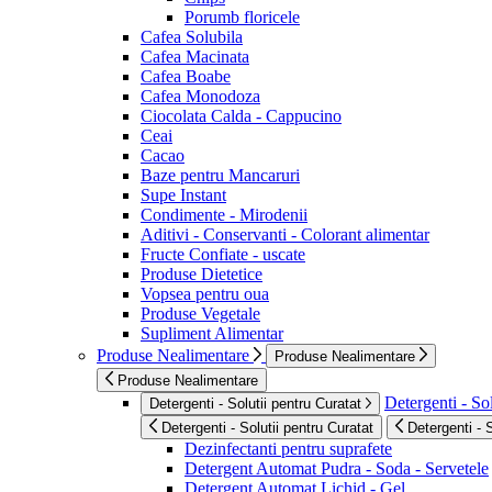
Porumb floricele
Cafea Solubila
Cafea Macinata
Cafea Boabe
Cafea Monodoza
Ciocolata Calda - Cappucino
Ceai
Cacao
Baze pentru Mancaruri
Supe Instant
Condimente - Mirodenii
Aditivi - Conservanti - Colorant alimentar
Fructe Confiate - uscate
Produse Dietetice
Vopsea pentru oua
Produse Vegetale
Supliment Alimentar
Produse Nealimentare
Produse Nealimentare
Produse Nealimentare
Detergenti - Sol
Detergenti - Solutii pentru Curatat
Detergenti - Solutii pentru Curatat
Detergenti - 
Dezinfectanti pentru suprafete
Detergent Automat Pudra - Soda - Servetele
Detergent Automat Lichid - Gel