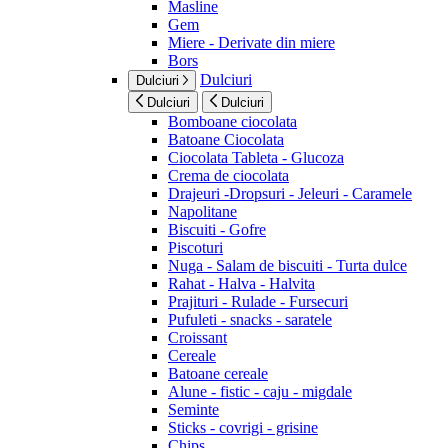
Masline
Gem
Miere - Derivate din miere
Bors
Dulciuri
Dulciuri
Dulciuri
Dulciuri
Bomboane ciocolata
Batoane Ciocolata
Ciocolata Tableta - Glucoza
Crema de ciocolata
Drajeuri -Dropsuri - Jeleuri - Caramele
Napolitane
Biscuiti - Gofre
Piscoturi
Nuga - Salam de biscuiti - Turta dulce
Rahat - Halva - Halvita
Prajituri - Rulade - Fursecuri
Pufuleti - snacks - saratele
Croissant
Cereale
Batoane cereale
Alune - fistic - caju - migdale
Seminte
Sticks - covrigi - grisine
Chips