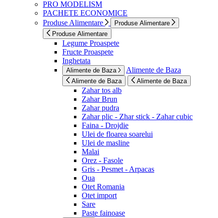
PRO MODELISM
PACHETE ECONOMICE
Produse Alimentare
Produse Alimentare
Produse Alimentare
Legume Proaspete
Fructe Proaspete
Inghetata
Alimente de Baza
Alimente de Baza
Alimente de Baza
Alimente de Baza
Zahar tos alb
Zahar Brun
Zahar pudra
Zahar plic - Zhar stick - Zahar cubic
Faina - Drojdie
Ulei de floarea soarelui
Ulei de masline
Malai
Orez - Fasole
Gris - Pesmet - Arpacas
Oua
Otet Romania
Otet import
Sare
Paste fainoase