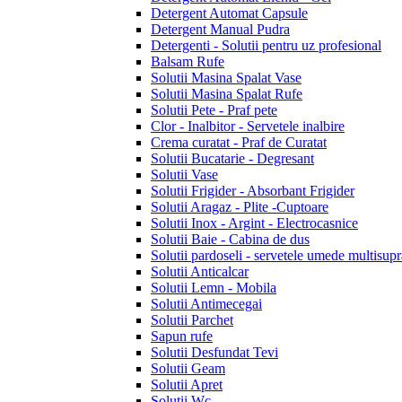
Detergent Automat Capsule
Detergent Manual Pudra
Detergenti - Solutii pentru uz profesional
Balsam Rufe
Solutii Masina Spalat Vase
Solutii Masina Spalat Rufe
Solutii Pete - Praf pete
Clor - Inalbitor - Servetele inalbire
Crema curatat - Praf de Curatat
Solutii Bucatarie - Degresant
Solutii Vase
Solutii Frigider - Absorbant Frigider
Solutii Aragaz - Plite -Cuptoare
Solutii Inox - Argint - Electrocasnice
Solutii Baie - Cabina de dus
Solutii pardoseli - servetele umede multisupr
Solutii Anticalcar
Solutii Lemn - Mobila
Solutii Antimecegai
Solutii Parchet
Sapun rufe
Solutii Desfundat Tevi
Solutii Geam
Solutii Apret
Solutii Wc