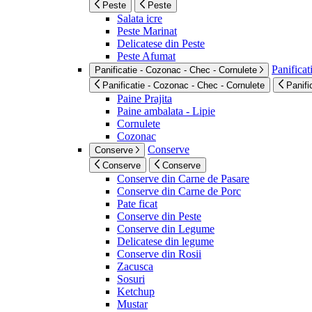
Peste
Peste
Salata icre
Peste Marinat
Delicatese din Peste
Peste Afumat
Panificat
Panificatie - Cozonac - Chec - Cornulete
Panificatie - Cozonac - Chec - Cornulete
Panifi
Paine Prajita
Paine ambalata - Lipie
Cornulete
Cozonac
Conserve
Conserve
Conserve
Conserve
Conserve din Carne de Pasare
Conserve din Carne de Porc
Pate ficat
Conserve din Peste
Conserve din Legume
Delicatese din legume
Conserve din Rosii
Zacusca
Sosuri
Ketchup
Mustar