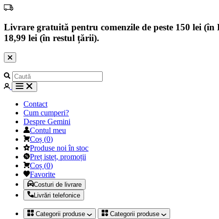
Livrare gratuită pentru comenzile de peste 150 lei (în B
18,99 lei (în restul țării).
Contact
Cum cumperi?
Despre Gemini
Contul meu
Coș
(
0
)
Produse noi în stoc
Preț isteț, promoții
Coș
(
0
)
Favorite
Costuri de livrare
Livrări telefonice
Categorii produse
Categorii produse