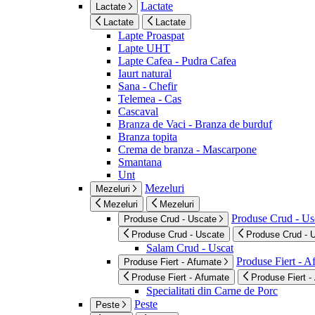
Lactate
Lactate
Lactate
Lactate
Lapte Proaspat
Lapte UHT
Lapte Cafea - Pudra Cafea
Iaurt natural
Sana - Chefir
Telemea - Cas
Cascaval
Branza de Vaci - Branza de burduf
Branza topita
Crema de branza - Mascarpone
Smantana
Unt
Mezeluri
Mezeluri
Mezeluri
Mezeluri
Produse Crud - Us
Produse Crud - Uscate
Produse Crud - Uscate
Produse Crud - 
Salam Crud - Uscat
Produse Fiert - 
Produse Fiert - Afumate
Produse Fiert - Afumate
Produse Fiert -
Specialitati din Carne de Porc
Peste
Peste