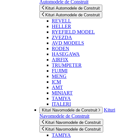
Automodele de Construit
Kituri Automodele de Construit
Kituri Automodele de Construit
REVELL
HELLER
RYEFIELD MODEL
ZVEZDA
AVD MODELS
RODEN
HASEGAWA
AIRFIX
TRUMPETER
FUJIMI
MENG
ICM
AMT
MINIART
TAMIYA
ITALERI
Kituri
Kituri Navomodele de Construit
Navomodele de Construit
Kituri Navomodele de Construit
Kituri Navomodele de Construit
TAMIYA