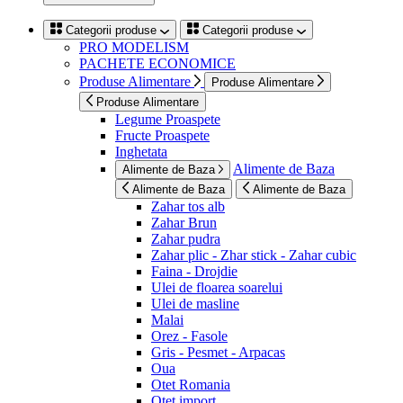
Categorii produse
Categorii produse
PRO MODELISM
PACHETE ECONOMICE
Produse Alimentare
Produse Alimentare
Produse Alimentare
Legume Proaspete
Fructe Proaspete
Inghetata
Alimente de Baza
Alimente de Baza
Alimente de Baza
Alimente de Baza
Zahar tos alb
Zahar Brun
Zahar pudra
Zahar plic - Zhar stick - Zahar cubic
Faina - Drojdie
Ulei de floarea soarelui
Ulei de masline
Malai
Orez - Fasole
Gris - Pesmet - Arpacas
Oua
Otet Romania
Otet import