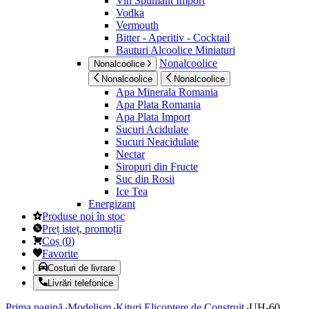
Vin Spumant Import
Vodka
Vermouth
Bitter - Aperitiv - Cocktail
Bauturi Alcoolice Miniaturi
Nonalcoolice
Nonalcoolice
Nonalcoolice
Nonalcoolice
Apa Minerala Romania
Apa Plata Romania
Apa Plata Import
Sucuri Acidulate
Sucuri Neacidulate
Nectar
Siropuri din Fructe
Suc din Rosii
Ice Tea
Energizant
Produse noi în stoc
Preț isteț, promoții
Coș
(
0
)
Favorite
Costuri de livrare
Livrări telefonice
Prima pagină
Modelism
Kituri Elicoptere de Construit
UH-60