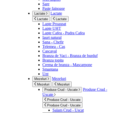
Sare
Paste fainoase
Lactate
Lactate
Lactate
Lactate
Lapte Proaspat
Lapte UHT
Lapte Cafea - Pudra Cafea
Iaurt natural
Sana - Chefir
Telemea - Cas
Cascaval
Branza de Vaci - Branza de burduf
Branza topita
Crema de branza - Mascarpone
Smantana
Unt
Mezeluri
Mezeluri
Mezeluri
Mezeluri
Produse Crud -
Produse Crud - Uscate
Uscate
Produse Crud - Uscate
Produse Crud - Uscate
Salam Crud - Uscat