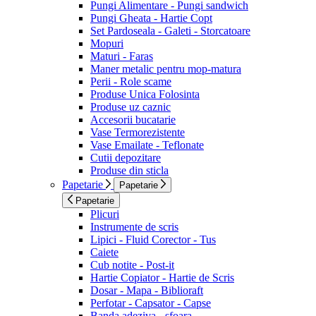
Pungi Alimentare - Pungi sandwich
Pungi Gheata - Hartie Copt
Set Pardoseala - Galeti - Storcatoare
Mopuri
Maturi - Faras
Maner metalic pentru mop-matura
Perii - Role scame
Produse Unica Folosinta
Produse uz caznic
Accesorii bucatarie
Vase Termorezistente
Vase Emailate - Teflonate
Cutii depozitare
Produse din sticla
Papetarie
Papetarie
Papetarie
Plicuri
Instrumente de scris
Lipici - Fluid Corector - Tus
Caiete
Cub notite - Post-it
Hartie Copiator - Hartie de Scris
Dosar - Mapa - Biblioraft
Perfotar - Capsator - Capse
Banda adeziva - sfoara