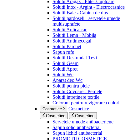
Solutii Aragaz - Plite -Cuptoare
Solutii Inox - Argint - Electrocasnice
Solutii Baie - Cabina de dus
Solutii pardoseli - servetele umede
multisuprafete
Solutii Anticalcar
Solutii Lemn - Mobila
Solutii Antimecegai
Solutii Parchet
Sapun rufe
Solutii Desfundat Tevi
Solutii Geam
Solutii Apret
Solutii Wc
Aparat deo Wc
Solutii pentru piele
Solutii Covoare - Perdele
Solutii intretinere textile
Colorant pentru revigorarea culorii
Cosmetice
Cosmetice
Cosmetice
Cosmetice
Servetele umede antibacteriene
Sapun solid antibacterial
Sapun lichid antibacterial
PROMOTII COSMETICE