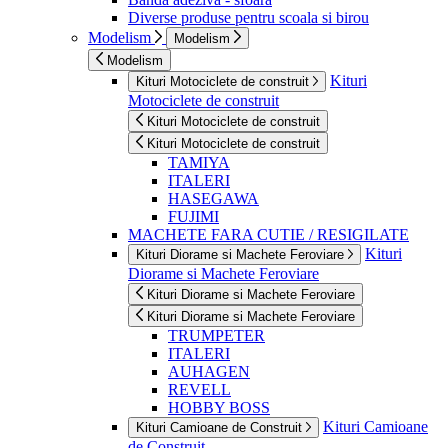
Diverse produse pentru scoala si birou
Modelism
Modelism
Modelism
Kituri
Kituri Motociclete de construit
Motociclete de construit
Kituri Motociclete de construit
Kituri Motociclete de construit
TAMIYA
ITALERI
HASEGAWA
FUJIMI
MACHETE FARA CUTIE / RESIGILATE
Kituri
Kituri Diorame si Machete Feroviare
Diorame si Machete Feroviare
Kituri Diorame si Machete Feroviare
Kituri Diorame si Machete Feroviare
TRUMPETER
ITALERI
AUHAGEN
REVELL
HOBBY BOSS
Kituri Camioane
Kituri Camioane de Construit
de Construit