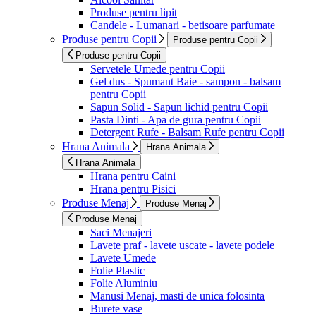
Produse pentru lipit
Candele - Lumanari - betisoare parfumate
Produse pentru Copii
Produse pentru Copii
Produse pentru Copii
Servetele Umede pentru Copii
Gel dus - Spumant Baie - sampon - balsam
pentru Copii
Sapun Solid - Sapun lichid pentru Copii
Pasta Dinti - Apa de gura pentru Copii
Detergent Rufe - Balsam Rufe pentru Copii
Hrana Animala
Hrana Animala
Hrana Animala
Hrana pentru Caini
Hrana pentru Pisici
Produse Menaj
Produse Menaj
Produse Menaj
Saci Menajeri
Lavete praf - lavete uscate - lavete podele
Lavete Umede
Folie Plastic
Folie Aluminiu
Manusi Menaj, masti de unica folosinta
Burete vase