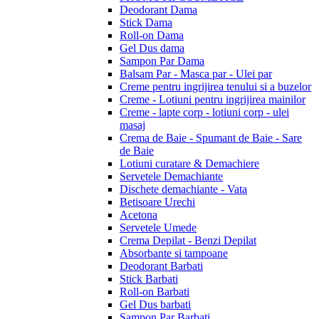
Deodorant Dama
Stick Dama
Roll-on Dama
Gel Dus dama
Sampon Par Dama
Balsam Par - Masca par - Ulei par
Creme pentru ingrijirea tenului si a buzelor
Creme - Lotiuni pentru ingrijirea mainilor
Creme - lapte corp - lotiuni corp - ulei
masaj
Crema de Baie - Spumant de Baie - Sare
de Baie
Lotiuni curatare & Demachiere
Servetele Demachiante
Dischete demachiante - Vata
Betisoare Urechi
Acetona
Servetele Umede
Crema Depilat - Benzi Depilat
Absorbante si tampoane
Deodorant Barbati
Stick Barbati
Roll-on Barbati
Gel Dus barbati
Sampon Par Barbati