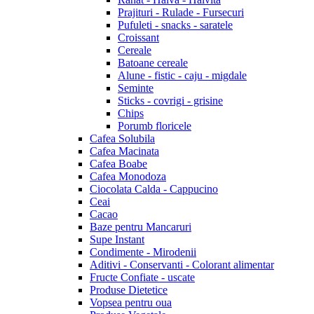
Prajituri - Rulade - Fursecuri
Pufuleti - snacks - saratele
Croissant
Cereale
Batoane cereale
Alune - fistic - caju - migdale
Seminte
Sticks - covrigi - grisine
Chips
Porumb floricele
Cafea Solubila
Cafea Macinata
Cafea Boabe
Cafea Monodoza
Ciocolata Calda - Cappucino
Ceai
Cacao
Baze pentru Mancaruri
Supe Instant
Condimente - Mirodenii
Aditivi - Conservanti - Colorant alimentar
Fructe Confiate - uscate
Produse Dietetice
Vopsea pentru oua