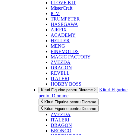
I LOVE KIT
MisterCraft
ICM
TRUMPETER
HASEGAWA
AIRFIX
ACADEMY
HELLER
MENG
FINEMOLDS
MAGIC FACTORY
ZVEZDA
DRAGON
REVELL
ITALERI
HOBBY BOSS
Kituri Figurine
Kituri Figurine pentru Diorame
pentru Diorame
Kituri Figurine pentru Diorame
Kituri Figurine pentru Diorame
ZVEZDA
ITALERI
DRAGON
BRONCO