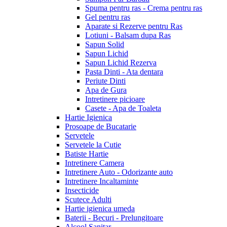
Spuma pentru ras - Crema pentru ras
Gel pentru ras
Aparate si Rezerve pentru Ras
Lotiuni - Balsam dupa Ras
Sapun Solid
Sapun Lichid
Sapun Lichid Rezerva
Pasta Dinti - Ata dentara
Periute Dinti
Apa de Gura
Intretinere picioare
Casete - Apa de Toaleta
Hartie Igienica
Prosoape de Bucatarie
Servetele
Servetele la Cutie
Batiste Hartie
Intretinere Camera
Intretinere Auto - Odorizante auto
Intretinere Incaltaminte
Insecticide
Scutece Adulti
Hartie igienica umeda
Baterii - Becuri - Prelungitoare
Alcool Sanitar