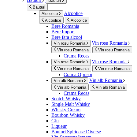
Bauturi
Bauturi
Bauturi
Alcoolice
Alcoolice
Alcoolice
Alcoolice
Bere Romania
Bere Import
Bere fara alcool
Vin rosu Romania
Vin rosu Romania
Vin rosu Romania
Vin rosu Romania
Crama Recas
Vin rose Romania
Vin rose Romania
Vin rose Romania
Vin rose Romania
Crama Oprisor
Vin alb Romania
Vin alb Romania
Vin alb Romania
Vin alb Romania
Crama Recas
Scotch Whisky
Single Malt Whisky
Whisky Cream
Bourbon Whisky
Gin
Liqueur
Bauturi Spirtoase Diverse