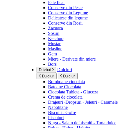
Pate ficat
Conserve din Peste
Conserve din Legume
Delicatese din legume
Conserve din Rosii
Zacusca
Sosuri
Ketchup
Mustar
Masline
Gem
Miere - Derivate din miere
Bors
Dulciuri
Dulciuri
Dulciuri
Dulciuri
Bomboane ciocolata
Batoane Ciocolata
Ciocolata Tableta - Glucoza
Crema de ciocolata
Drajeuri -Dropsuri - Jeleuri - Caramele
Napolitane
Biscuiti - Gofre
Piscoturi
Nuga - Salam de biscuiti - Turta dulce
Rahat - Halva - Halvita