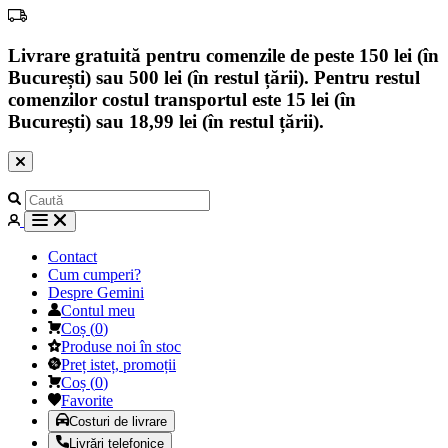
Livrare gratuită pentru comenzile de peste 150 lei (în
București) sau 500 lei (în restul țării). Pentru restul
comenzilor costul transportul este 15 lei (în
București) sau 18,99 lei (în restul țării).
Contact
Cum cumperi?
Despre Gemini
Contul meu
Coș
(
0
)
Produse noi în stoc
Preț isteț, promoții
Coș
(
0
)
Favorite
Costuri de livrare
Livrări telefonice