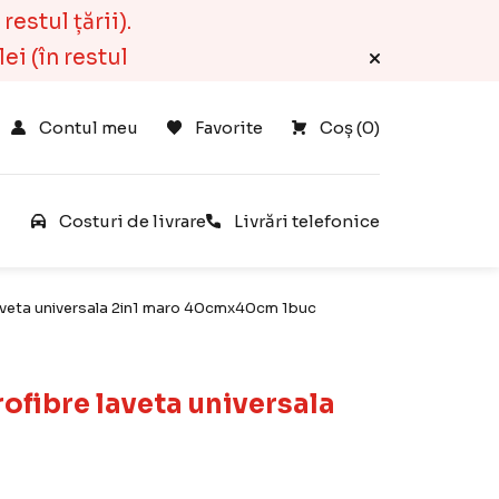
estul țării).
ei (în restul
Contul meu
Favorite
Coș 
(
0
)
e
Costuri de livrare
Livrări telefonice
laveta universala 2in1 maro 40cmx40cm 1buc
ofibre laveta universala