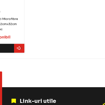
)
i Microfibre
 32cmx32cm
uc
onibil
Link-uri utile