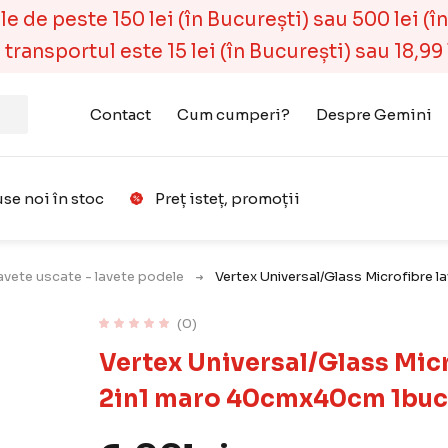
 de peste 150 lei (în București) sau 500 lei (în r
ransportul este 15 lei (în București) sau 18,99 l
Contact
Cum cumperi?
Despre Gemini
se noi în stoc
Preț isteț, promoții
Favorit
lavete uscate - lavete podele
Vertex Universal/Glass Microfibre 
(0)
Vertex Universal/Glass Micr
2in1 maro 40cmx40cm 1buc