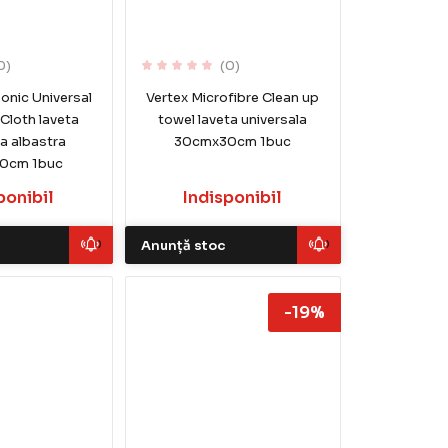
0)
(0)
sonic Universal
Vertex Microfibre Clean up
 Cloth laveta
towel laveta universala
la albastra
30cmx30cm 1buc
0cm 1buc
ponibil
Indisponibil
Anunță stoc
-19%