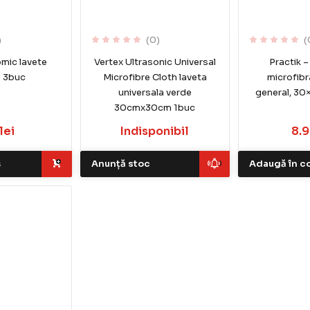
)
(0)
(
mic lavete
Vertex Ultrasonic Universal
Practik –
 3buc
Microfibre Cloth laveta
microfibr
universala verde
general, 30
30cmx30cm 1buc
lei
Indisponibil
8.9
ș
Anunță stoc
Adaugă în c