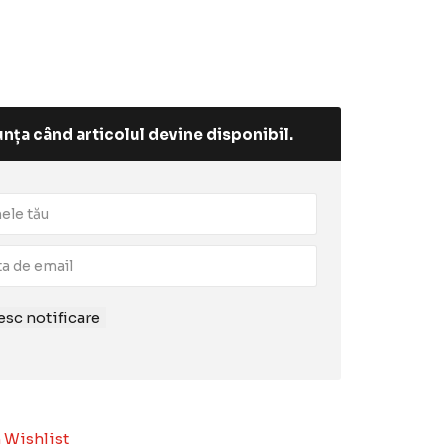
nța când articolul devine disponibil.
sc notificare
 Wishlist