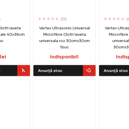
)
(0)
(
loth lavete
Vertex Ultrasonic Universal
Vertex Ultra
sale 40x38cm
Microfibre Cloth laveta
Microfibre
uc
universala roz 30cmx30cm
universa
1buc
30cmx3
lei
Indisponibil
Indis
ș
Anunță stoc
Anunță stoc