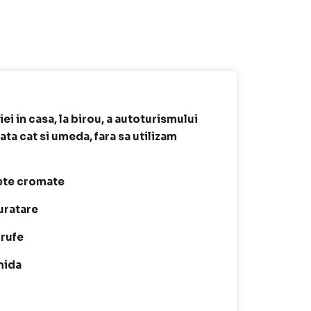
ei in casa, la birou, a autoturismului
ata cat si umeda, fara sa utilizam
fete cromate
uratare
 rufe
mida