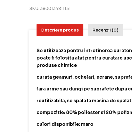
SKU:
3800134811131
Descriere produs
Recenzii (0)
Se utilizeaza pentru intretinerea curateni
poate fi folosita atat pentru curatare usc
produse chimice
curata geamuri, ochelari, ecrane, supra
fara urme sau dungi pe suprafete dupa c
reutilizabila, se spala la masina de spalat
compozitie: 80% poliester si 20% polia
culori disponibile: maro