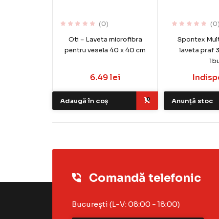
(0)
(0
Oti – Laveta microfibra
Spontex Mult
pentru vesela 40 x 40 cm
laveta praf
1b
6.49 lei
Indisp
Adaugă în coș
Anunță stoc
Comandă telefonic
București (L-V: 08:00 - 18:00)