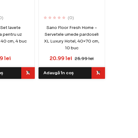
0)
(0)
 Set lavete
Sano Floor Fresh Home –
a pentru uz
Servetele umede pardoseli
×40 cm, 4 buc
XL Luxury Hotel, 40×70 cm,
10 buc
9 lei
20.99 lei
25.99 lei
oș
Adaugă în coș