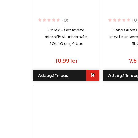
(0)
(0
Zorex – Set lavete
Sano Sushi C
microfibra universale,
uscate univer
30×40 cm, 4 buc
3b
10.99 lei
7.5 
Adaugă în coș
Adaugă în co