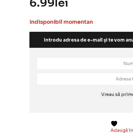
6.99
lei
Indisponibil momentan
Introdu adresa de e-mail și te vom anu
Vreau să prime
Adaugă în