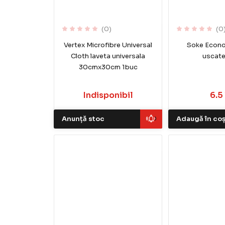
(0)
(0
Vertex Microfibre Universal
Soke Econo
Cloth laveta universala
uscate
30cmx30cm 1buc
Indisponibil
6.5 
Anunță stoc
Adaugă în co