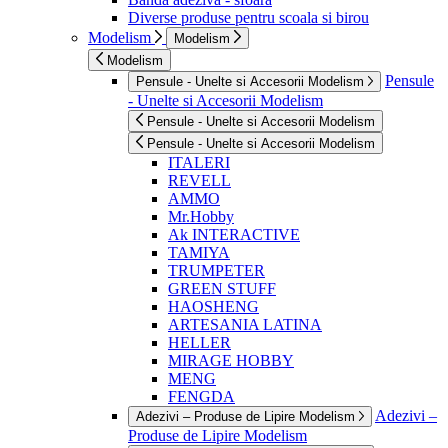
Diverse produse pentru scoala si birou
Modelism
Modelism
Modelism
Pensule
Pensule - Unelte si Accesorii Modelism
- Unelte si Accesorii Modelism
Pensule - Unelte si Accesorii Modelism
Pensule - Unelte si Accesorii Modelism
ITALERI
REVELL
AMMO
Mr.Hobby
Ak INTERACTIVE
TAMIYA
TRUMPETER
GREEN STUFF
HAOSHENG
ARTESANIA LATINA
HELLER
MIRAGE HOBBY
MENG
FENGDA
Adezivi –
Adezivi – Produse de Lipire Modelism
Produse de Lipire Modelism