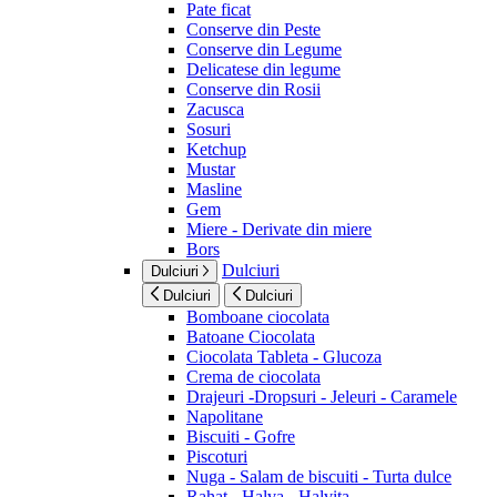
Pate ficat
Conserve din Peste
Conserve din Legume
Delicatese din legume
Conserve din Rosii
Zacusca
Sosuri
Ketchup
Mustar
Masline
Gem
Miere - Derivate din miere
Bors
Dulciuri
Dulciuri
Dulciuri
Dulciuri
Bomboane ciocolata
Batoane Ciocolata
Ciocolata Tableta - Glucoza
Crema de ciocolata
Drajeuri -Dropsuri - Jeleuri - Caramele
Napolitane
Biscuiti - Gofre
Piscoturi
Nuga - Salam de biscuiti - Turta dulce
Rahat - Halva - Halvita