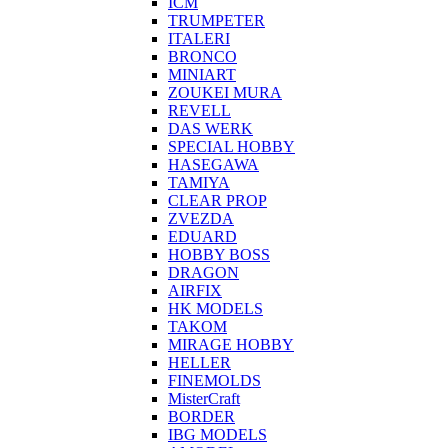
ICM
TRUMPETER
ITALERI
BRONCO
MINIART
ZOUKEI MURA
REVELL
DAS WERK
SPECIAL HOBBY
HASEGAWA
TAMIYA
CLEAR PROP
ZVEZDA
EDUARD
HOBBY BOSS
DRAGON
AIRFIX
HK MODELS
TAKOM
MIRAGE HOBBY
HELLER
FINEMOLDS
MisterCraft
BORDER
IBG MODELS