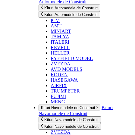
Automodele de Construit
Kituri Automodele de Construit
Kituri Automodele de Construit
ICM
AMT
MINIART
TAMIYA
ITALERI
REVELL
HELLER
RYEFIELD MODEL
ZVEZDA
AVD MODELS
RODEN
HASEGAWA
AIRFIX
TRUMPETER
FUJIMI
MENG
Kituri
Kituri Navomodele de Construit
Navomodele de Construit
Kituri Navomodele de Construit
Kituri Navomodele de Construit
ZVEZDA