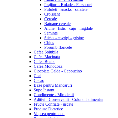
Prajituri - Rulade - Fursecuri
Pufuleti - snacks - saratele
Croissant
Cereale
Batoane cereale
Alune - fistic - caju - migdale
Seminte
Sticks - covrigi - grisine
Chips
Porumb floricele
Cafea Solubila
Cafea Macinata
Cafea Boabe
Cafea Monodoza
Ciocolata Calda - Cappucino
Ceai
Cacao
Baze pentru Mancaruri
Supe Instant
Condimente - Mirodenii
Aditivi - Conservanti - Colorant alimentar
Fructe Confiate - uscate
Produse Dietetice
Vopsea pentru oua