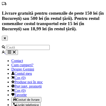
Livrare gratuită pentru comenzile de peste 150 lei (în
București) sau 500 lei (în restul țării). Pentru restul
comenzilor costul transportul este 15 lei (în
București) sau 18,99 lei (în restul țării).
Contact
Cum cumperi?
Despre Gemini
Contul meu
Coș
(
0
)
Produse noi în stoc
Preț isteț, promoții
Coș
(
0
)
Favorite
Costuri de livrare
Livrări telefonice