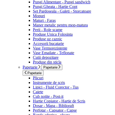
Pungi Alimentare - Pungi sandwich
Pungi Gheata - Hartie Copt
Set Pardoseala - Galeti - Storcatoare
Mopuri
Maturi - Faras
Maner metalic pentru mop-matura
Perii - Role scame
Produse Unica Folosinta
Produse uz caznic
Accesorii bucatarie
Vase Termorezistente
Vase Emailate - Teflonate
Cutii depozitare
Produse din sticla
Papetarie
Papetarie
Papetarie
Plicuri
Instrumente de scris
Lipici - Fluid Corector - Tus
Caiete
Cub notite - Post-it
Hartie Copiator - Hartie de Scris
Dosar - Mapa - Biblioraft
Perfotar - Capsator - Capse
Banda adeziva - sfoara