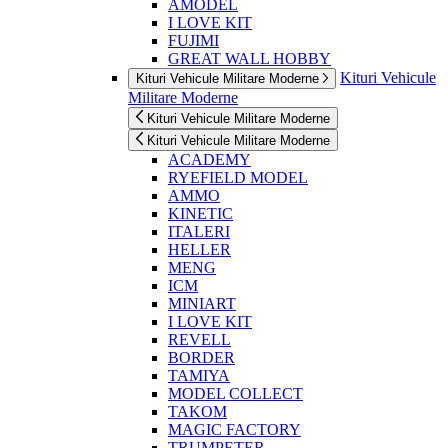
AMODEL
I LOVE KIT
FUJIMI
GREAT WALL HOBBY
Kituri Vehicule
Kituri Vehicule Militare Moderne
Militare Moderne
Kituri Vehicule Militare Moderne
Kituri Vehicule Militare Moderne
ACADEMY
RYEFIELD MODEL
AMMO
KINETIC
ITALERI
HELLER
MENG
ICM
MINIART
I LOVE KIT
REVELL
BORDER
TAMIYA
MODEL COLLECT
TAKOM
MAGIC FACTORY
TRUMPETER