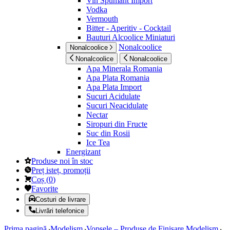
Vin Spumant Import
Vodka
Vermouth
Bitter - Aperitiv - Cocktail
Bauturi Alcoolice Miniaturi
Nonalcoolice
Nonalcoolice
Nonalcoolice
Nonalcoolice
Apa Minerala Romania
Apa Plata Romania
Apa Plata Import
Sucuri Acidulate
Sucuri Neacidulate
Nectar
Siropuri din Fructe
Suc din Rosii
Ice Tea
Energizant
Produse noi în stoc
Preț isteț, promoții
Coș
(
0
)
Favorite
Costuri de livrare
Livrări telefonice
Prima pagină
Modelism
Vopsele – Produse de Finisare Modelism