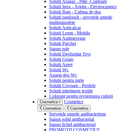
Solutii Aragaz - Plite -Cuptoare
Solutii Inox - Argint - Electrocasnice
Solutii Baie - Cabina de dus
Solutii pardoseli - servetele umede
multisuprafete
Solutii Anticalcar
Solutii Lemn - Mobila
Solutii Antimecegai
Solutii Parchet
Sapun rufe
Solutii Desfundat Tevi
Solutii Geam
Solutii Apret
Solutii Wc
Aparat deo Wc
Solutii pentru piele
Solutii Covoare - Perdele
Solutii intretinere textile
Colorant pentru revigorarea culorii
Cosmetice
Cosmetice
Cosmetice
Cosmetice
Servetele umede antibacteriene
Sapun solid antibacterial
Sapun lichid antibacterial
PROMOTII COSMETICE