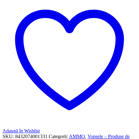
Adaugă în Wishlist
SKU:
8432074001331
Categorii:
AMMO
,
Vopsele – Produse de