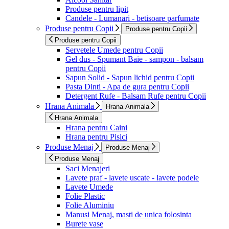
Produse pentru lipit
Candele - Lumanari - betisoare parfumate
Produse pentru Copii
Produse pentru Copii
Produse pentru Copii
Servetele Umede pentru Copii
Gel dus - Spumant Baie - sampon - balsam
pentru Copii
Sapun Solid - Sapun lichid pentru Copii
Pasta Dinti - Apa de gura pentru Copii
Detergent Rufe - Balsam Rufe pentru Copii
Hrana Animala
Hrana Animala
Hrana Animala
Hrana pentru Caini
Hrana pentru Pisici
Produse Menaj
Produse Menaj
Produse Menaj
Saci Menajeri
Lavete praf - lavete uscate - lavete podele
Lavete Umede
Folie Plastic
Folie Aluminiu
Manusi Menaj, masti de unica folosinta
Burete vase