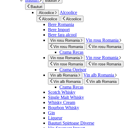
Bauturi
Bauturi
Bauturi
Alcoolice
Alcoolice
Alcoolice
Alcoolice
Bere Romania
Bere Import
Bere fara alcool
Vin rosu Romania
Vin rosu Romania
Vin rosu Romania
Vin rosu Romania
Crama Recas
Vin rose Romania
Vin rose Romania
Vin rose Romania
Vin rose Romania
Crama Oprisor
Vin alb Romania
Vin alb Romania
Vin alb Romania
Vin alb Romania
Crama Recas
Scotch Whisky
Single Malt Whisky
Whisky Cream
Bourbon Whisky
Gin
Liqueur
Bauturi Spirtoase Diverse