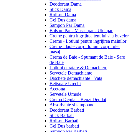
Deodorant Dama
Stick Dama
Roll-on Dama
Gel Dus dama
Sampon Par Dama
Balsam Par - Masca par - Ulei par
Creme pentru ingrijirea tenului si a buzelor
Creme - Lotiuni pentru ingrijirea mainilor
Creme - lapte corp - lotiuni corp - ulei
masaj
Crema de Baie - Spumant de Baie - Sare
de Baie
Lotiuni curatare & Demachiere
Servetele Demachiante
Dischete demachiante - Vata
Betisoare Urechi
Acetona
Servetele Umede
Crema Depilat - Benzi Depilat
Absorbante si tampoane
Deodorant Barbati
Stick Barbati
Roll-on Barbati
Gel Dus barbati
Sampon Par Barbati