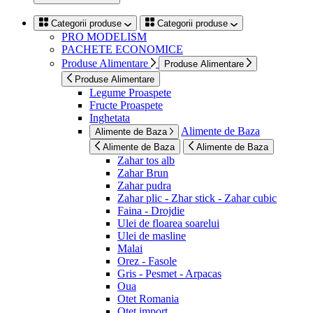
Categorii produse
Categorii produse
PRO MODELISM
PACHETE ECONOMICE
Produse Alimentare
Produse Alimentare
Produse Alimentare
Legume Proaspete
Fructe Proaspete
Inghetata
Alimente de Baza
Alimente de Baza
Alimente de Baza
Alimente de Baza
Zahar tos alb
Zahar Brun
Zahar pudra
Zahar plic - Zhar stick - Zahar cubic
Faina - Drojdie
Ulei de floarea soarelui
Ulei de masline
Malai
Orez - Fasole
Gris - Pesmet - Arpacas
Oua
Otet Romania
Otet import