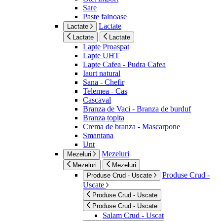
Sare
Paste fainoase
Lactate
Lactate
Lactate
Lactate
Lapte Proaspat
Lapte UHT
Lapte Cafea - Pudra Cafea
Iaurt natural
Sana - Chefir
Telemea - Cas
Cascaval
Branza de Vaci - Branza de burduf
Branza topita
Crema de branza - Mascarpone
Smantana
Unt
Mezeluri
Mezeluri
Mezeluri
Mezeluri
Produse Crud -
Produse Crud - Uscate
Uscate
Produse Crud - Uscate
Produse Crud - Uscate
Salam Crud - Uscat