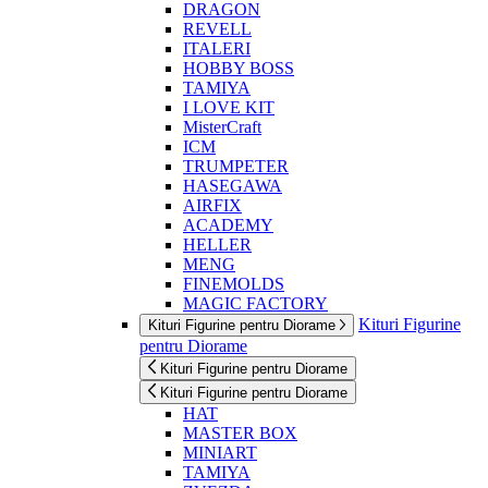
DRAGON
REVELL
ITALERI
HOBBY BOSS
TAMIYA
I LOVE KIT
MisterCraft
ICM
TRUMPETER
HASEGAWA
AIRFIX
ACADEMY
HELLER
MENG
FINEMOLDS
MAGIC FACTORY
Kituri Figurine
Kituri Figurine pentru Diorame
pentru Diorame
Kituri Figurine pentru Diorame
Kituri Figurine pentru Diorame
HAT
MASTER BOX
MINIART
TAMIYA