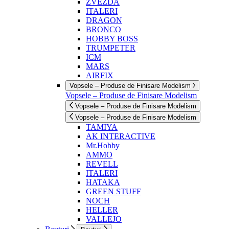
ZVEZDA
ITALERI
DRAGON
BRONCO
HOBBY BOSS
TRUMPETER
ICM
MARS
AIRFIX
Vopsele – Produse de Finisare Modelism
Vopsele – Produse de Finisare Modelism
Vopsele – Produse de Finisare Modelism
Vopsele – Produse de Finisare Modelism
TAMIYA
AK INTERACTIVE
Mr.Hobby
AMMO
REVELL
ITALERI
HATAKA
GREEN STUFF
NOCH
HELLER
VALLEJO