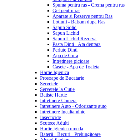
Spuma pentru ras - Crema pentru ras
Gel pentru ras
Aparate si Rezerve pentru Ras
Lotiuni - Balsam dupa Ras
Sapun Solid
Sapun Lichid
Sapun Lichid Rezerva
Pasta Dinti - Ata dentara
Periute Dinti
Apa de Gura
Intretinere picioare
Casete - Apa de Toaleta
Hartie Igienica
Prosoape de Bucatarie
Servetele
Servetele la Cutie
Batiste Hartie
Intretinere Camera
Intretinere Auto - Odorizante auto
Intretinere Incaltaminte
Insecticide
Scutece Adulti
Hartie igienica umeda
Baterii - Becuri - Prelungitoare
Alcool Sanitar