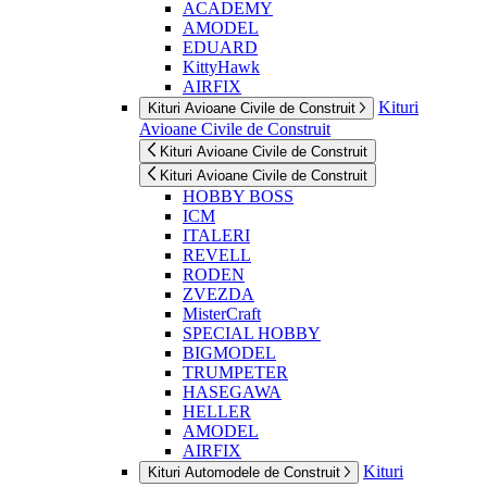
ACADEMY
AMODEL
EDUARD
KittyHawk
AIRFIX
Kituri
Kituri Avioane Civile de Construit
Avioane Civile de Construit
Kituri Avioane Civile de Construit
Kituri Avioane Civile de Construit
HOBBY BOSS
ICM
ITALERI
REVELL
RODEN
ZVEZDA
MisterCraft
SPECIAL HOBBY
BIGMODEL
TRUMPETER
HASEGAWA
HELLER
AMODEL
AIRFIX
Kituri
Kituri Automodele de Construit