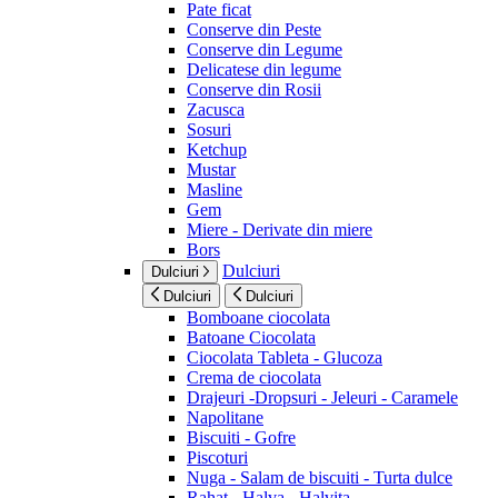
Pate ficat
Conserve din Peste
Conserve din Legume
Delicatese din legume
Conserve din Rosii
Zacusca
Sosuri
Ketchup
Mustar
Masline
Gem
Miere - Derivate din miere
Bors
Dulciuri
Dulciuri
Dulciuri
Dulciuri
Bomboane ciocolata
Batoane Ciocolata
Ciocolata Tableta - Glucoza
Crema de ciocolata
Drajeuri -Dropsuri - Jeleuri - Caramele
Napolitane
Biscuiti - Gofre
Piscoturi
Nuga - Salam de biscuiti - Turta dulce
Rahat - Halva - Halvita