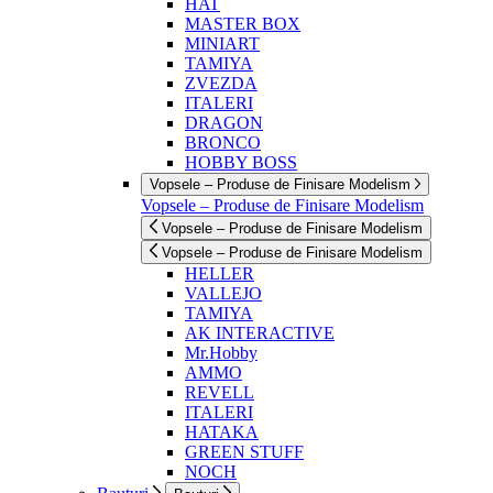
HAT
MASTER BOX
MINIART
TAMIYA
ZVEZDA
ITALERI
DRAGON
BRONCO
HOBBY BOSS
Vopsele – Produse de Finisare Modelism
Vopsele – Produse de Finisare Modelism
Vopsele – Produse de Finisare Modelism
Vopsele – Produse de Finisare Modelism
HELLER
VALLEJO
TAMIYA
AK INTERACTIVE
Mr.Hobby
AMMO
REVELL
ITALERI
HATAKA
GREEN STUFF
NOCH