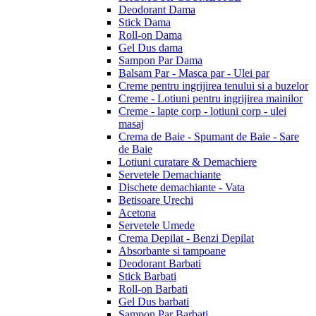
Deodorant Dama
Stick Dama
Roll-on Dama
Gel Dus dama
Sampon Par Dama
Balsam Par - Masca par - Ulei par
Creme pentru ingrijirea tenului si a buzelor
Creme - Lotiuni pentru ingrijirea mainilor
Creme - lapte corp - lotiuni corp - ulei
masaj
Crema de Baie - Spumant de Baie - Sare
de Baie
Lotiuni curatare & Demachiere
Servetele Demachiante
Dischete demachiante - Vata
Betisoare Urechi
Acetona
Servetele Umede
Crema Depilat - Benzi Depilat
Absorbante si tampoane
Deodorant Barbati
Stick Barbati
Roll-on Barbati
Gel Dus barbati
Sampon Par Barbati