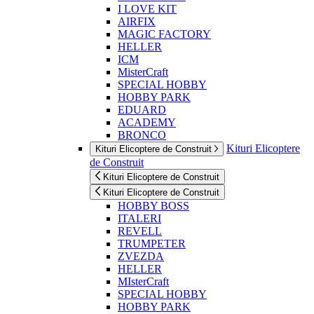
I LOVE KIT
AIRFIX
MAGIC FACTORY
HELLER
ICM
MisterCraft
SPECIAL HOBBY
HOBBY PARK
EDUARD
ACADEMY
BRONCO
Kituri Elicoptere
Kituri Elicoptere de Construit
de Construit
Kituri Elicoptere de Construit
Kituri Elicoptere de Construit
HOBBY BOSS
ITALERI
REVELL
TRUMPETER
ZVEZDA
HELLER
MIsterCraft
SPECIAL HOBBY
HOBBY PARK