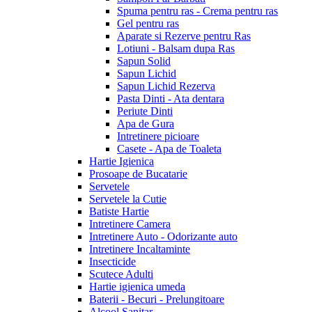
Spuma pentru ras - Crema pentru ras
Gel pentru ras
Aparate si Rezerve pentru Ras
Lotiuni - Balsam dupa Ras
Sapun Solid
Sapun Lichid
Sapun Lichid Rezerva
Pasta Dinti - Ata dentara
Periute Dinti
Apa de Gura
Intretinere picioare
Casete - Apa de Toaleta
Hartie Igienica
Prosoape de Bucatarie
Servetele
Servetele la Cutie
Batiste Hartie
Intretinere Camera
Intretinere Auto - Odorizante auto
Intretinere Incaltaminte
Insecticide
Scutece Adulti
Hartie igienica umeda
Baterii - Becuri - Prelungitoare
Alcool Sanitar