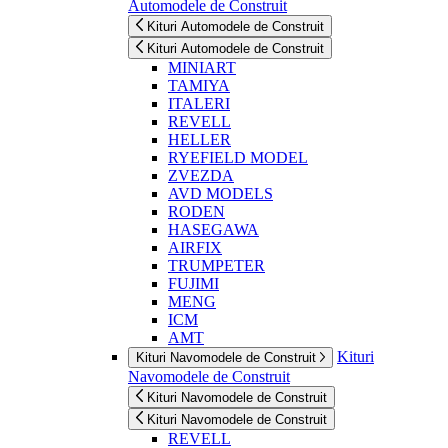
Automodele de Construit
Kituri Automodele de Construit
Kituri Automodele de Construit
MINIART
TAMIYA
ITALERI
REVELL
HELLER
RYEFIELD MODEL
ZVEZDA
AVD MODELS
RODEN
HASEGAWA
AIRFIX
TRUMPETER
FUJIMI
MENG
ICM
AMT
Kituri
Kituri Navomodele de Construit
Navomodele de Construit
Kituri Navomodele de Construit
Kituri Navomodele de Construit
REVELL