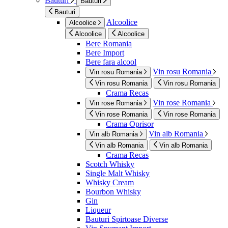
Bauturi
Bauturi
Bauturi
Alcoolice
Alcoolice
Alcoolice
Alcoolice
Bere Romania
Bere Import
Bere fara alcool
Vin rosu Romania
Vin rosu Romania
Vin rosu Romania
Vin rosu Romania
Crama Recas
Vin rose Romania
Vin rose Romania
Vin rose Romania
Vin rose Romania
Crama Oprisor
Vin alb Romania
Vin alb Romania
Vin alb Romania
Vin alb Romania
Crama Recas
Scotch Whisky
Single Malt Whisky
Whisky Cream
Bourbon Whisky
Gin
Liqueur
Bauturi Spirtoase Diverse