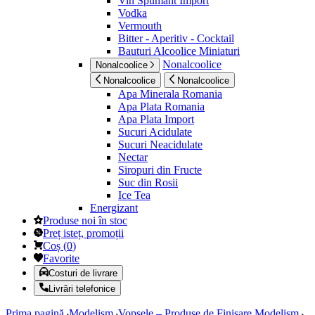
Vin Spumant Import
Vodka
Vermouth
Bitter - Aperitiv - Cocktail
Bauturi Alcoolice Miniaturi
Nonalcoolice
Nonalcoolice
Nonalcoolice
Nonalcoolice
Apa Minerala Romania
Apa Plata Romania
Apa Plata Import
Sucuri Acidulate
Sucuri Neacidulate
Nectar
Siropuri din Fructe
Suc din Rosii
Ice Tea
Energizant
Produse noi în stoc
Preț isteț, promoții
Coș
(
0
)
Favorite
Costuri de livrare
Livrări telefonice
Prima pagină
Modelism
Vopsele – Produse de Finisare Modelism