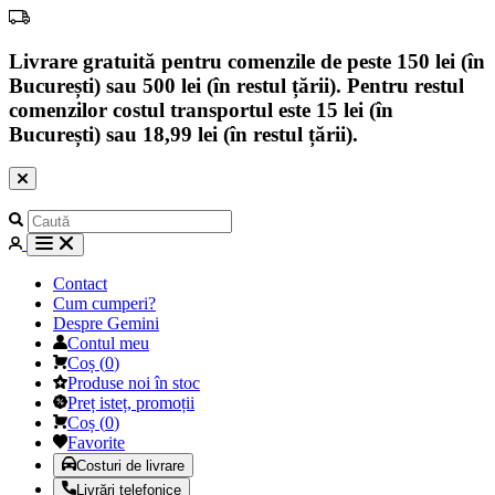
Livrare gratuită pentru comenzile de peste 150 lei (în
București) sau 500 lei (în restul țării). Pentru restul
comenzilor costul transportul este 15 lei (în
București) sau 18,99 lei (în restul țării).
Contact
Cum cumperi?
Despre Gemini
Contul meu
Coș
(
0
)
Produse noi în stoc
Preț isteț, promoții
Coș
(
0
)
Favorite
Costuri de livrare
Livrări telefonice