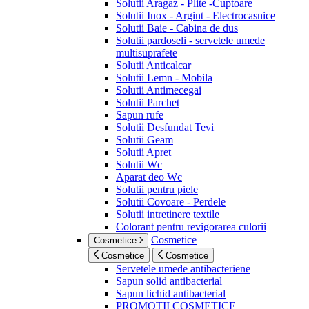
Solutii Aragaz - Plite -Cuptoare
Solutii Inox - Argint - Electrocasnice
Solutii Baie - Cabina de dus
Solutii pardoseli - servetele umede
multisuprafete
Solutii Anticalcar
Solutii Lemn - Mobila
Solutii Antimecegai
Solutii Parchet
Sapun rufe
Solutii Desfundat Tevi
Solutii Geam
Solutii Apret
Solutii Wc
Aparat deo Wc
Solutii pentru piele
Solutii Covoare - Perdele
Solutii intretinere textile
Colorant pentru revigorarea culorii
Cosmetice
Cosmetice
Cosmetice
Cosmetice
Servetele umede antibacteriene
Sapun solid antibacterial
Sapun lichid antibacterial
PROMOTII COSMETICE