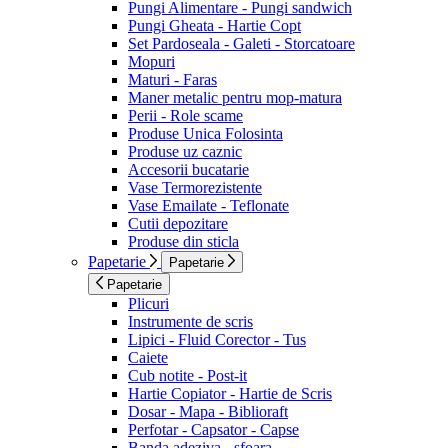
Pungi Alimentare - Pungi sandwich
Pungi Gheata - Hartie Copt
Set Pardoseala - Galeti - Storcatoare
Mopuri
Maturi - Faras
Maner metalic pentru mop-matura
Perii - Role scame
Produse Unica Folosinta
Produse uz caznic
Accesorii bucatarie
Vase Termorezistente
Vase Emailate - Teflonate
Cutii depozitare
Produse din sticla
Papetarie
Papetarie
Papetarie
Plicuri
Instrumente de scris
Lipici - Fluid Corector - Tus
Caiete
Cub notite - Post-it
Hartie Copiator - Hartie de Scris
Dosar - Mapa - Biblioraft
Perfotar - Capsator - Capse
Banda adeziva - sfoara