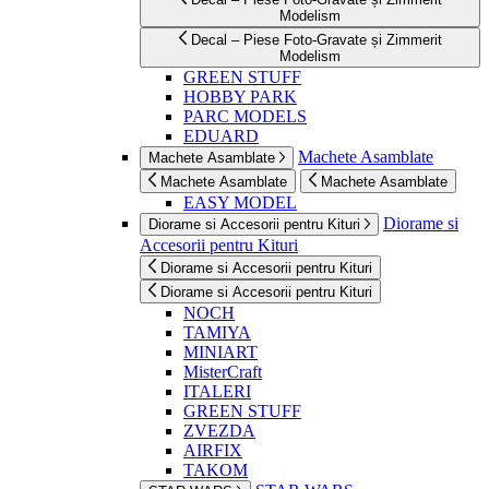
Modelism
Decal – Piese Foto-Gravate și Zimmerit
Modelism
GREEN STUFF
HOBBY PARK
PARC MODELS
EDUARD
Machete Asamblate
Machete Asamblate
Machete Asamblate
Machete Asamblate
EASY MODEL
Diorame si
Diorame si Accesorii pentru Kituri
Accesorii pentru Kituri
Diorame si Accesorii pentru Kituri
Diorame si Accesorii pentru Kituri
NOCH
TAMIYA
MINIART
MisterCraft
ITALERI
GREEN STUFF
ZVEZDA
AIRFIX
TAKOM