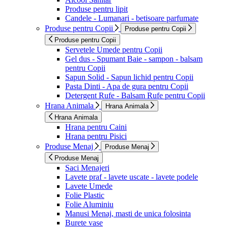
Produse pentru lipit
Candele - Lumanari - betisoare parfumate
Produse pentru Copii
Produse pentru Copii
Produse pentru Copii
Servetele Umede pentru Copii
Gel dus - Spumant Baie - sampon - balsam
pentru Copii
Sapun Solid - Sapun lichid pentru Copii
Pasta Dinti - Apa de gura pentru Copii
Detergent Rufe - Balsam Rufe pentru Copii
Hrana Animala
Hrana Animala
Hrana Animala
Hrana pentru Caini
Hrana pentru Pisici
Produse Menaj
Produse Menaj
Produse Menaj
Saci Menajeri
Lavete praf - lavete uscate - lavete podele
Lavete Umede
Folie Plastic
Folie Aluminiu
Manusi Menaj, masti de unica folosinta
Burete vase