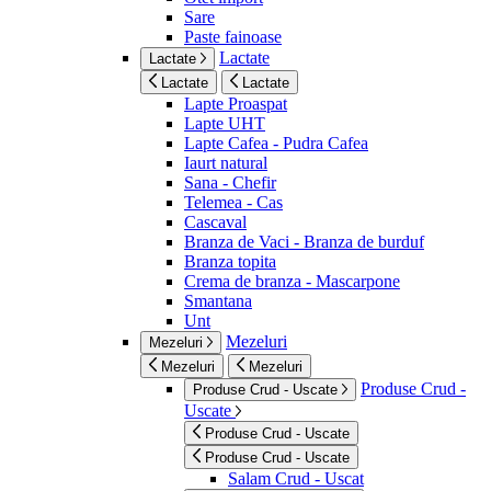
Sare
Paste fainoase
Lactate
Lactate
Lactate
Lactate
Lapte Proaspat
Lapte UHT
Lapte Cafea - Pudra Cafea
Iaurt natural
Sana - Chefir
Telemea - Cas
Cascaval
Branza de Vaci - Branza de burduf
Branza topita
Crema de branza - Mascarpone
Smantana
Unt
Mezeluri
Mezeluri
Mezeluri
Mezeluri
Produse Crud -
Produse Crud - Uscate
Uscate
Produse Crud - Uscate
Produse Crud - Uscate
Salam Crud - Uscat