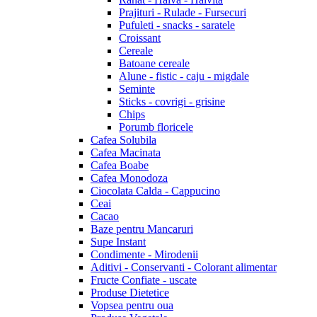
Prajituri - Rulade - Fursecuri
Pufuleti - snacks - saratele
Croissant
Cereale
Batoane cereale
Alune - fistic - caju - migdale
Seminte
Sticks - covrigi - grisine
Chips
Porumb floricele
Cafea Solubila
Cafea Macinata
Cafea Boabe
Cafea Monodoza
Ciocolata Calda - Cappucino
Ceai
Cacao
Baze pentru Mancaruri
Supe Instant
Condimente - Mirodenii
Aditivi - Conservanti - Colorant alimentar
Fructe Confiate - uscate
Produse Dietetice
Vopsea pentru oua