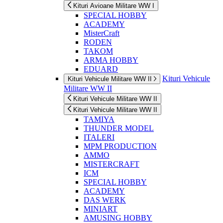
Kituri Avioane Militare WW I
SPECIAL HOBBY
ACADEMY
MisterCraft
RODEN
TAKOM
ARMA HOBBY
EDUARD
Kituri Vehicule
Kituri Vehicule Militare WW II
Militare WW II
Kituri Vehicule Militare WW II
Kituri Vehicule Militare WW II
TAMIYA
THUNDER MODEL
ITALERI
MPM PRODUCTION
AMMO
MISTERCRAFT
ICM
SPECIAL HOBBY
ACADEMY
DAS WERK
MINIART
AMUSING HOBBY