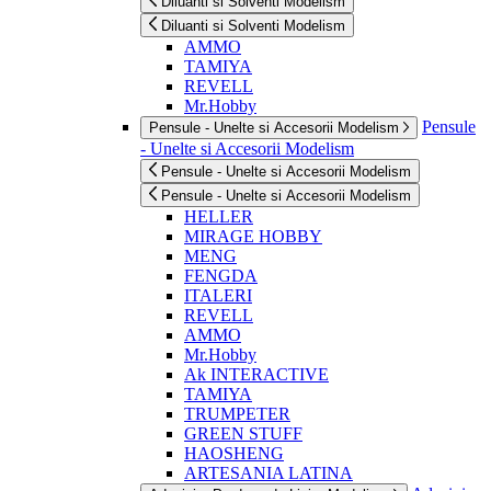
Diluanti si Solventi Modelism
Diluanti si Solventi Modelism
AMMO
TAMIYA
REVELL
Mr.Hobby
Pensule
Pensule - Unelte si Accesorii Modelism
- Unelte si Accesorii Modelism
Pensule - Unelte si Accesorii Modelism
Pensule - Unelte si Accesorii Modelism
HELLER
MIRAGE HOBBY
MENG
FENGDA
ITALERI
REVELL
AMMO
Mr.Hobby
Ak INTERACTIVE
TAMIYA
TRUMPETER
GREEN STUFF
HAOSHENG
ARTESANIA LATINA