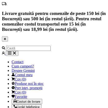
Livrare gratuită pentru comenzile de peste 150 lei (în
București) sau 500 lei (în restul țării). Pentru restul
comenzilor costul transportul este 15 lei (în
București) sau 18,99 lei (în restul țării).
Contact
Cum cumperi?
Despre Gemini
Contul meu
Coș
(
0
)
Produse noi în stoc
Preț isteț, promoții
Coș
(
0
)
Favorite
Costuri de livrare
Livrări telefonice