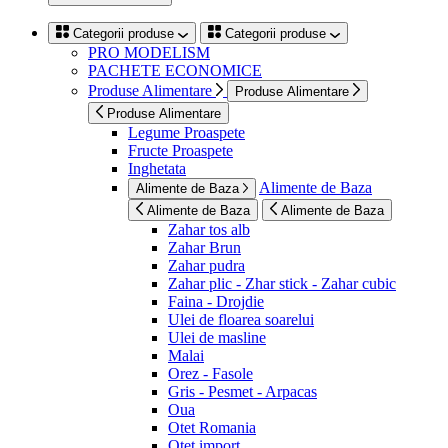
Categorii produse
Categorii produse
PRO MODELISM
PACHETE ECONOMICE
Produse Alimentare
Produse Alimentare
Produse Alimentare
Legume Proaspete
Fructe Proaspete
Inghetata
Alimente de Baza
Alimente de Baza
Alimente de Baza
Alimente de Baza
Zahar tos alb
Zahar Brun
Zahar pudra
Zahar plic - Zhar stick - Zahar cubic
Faina - Drojdie
Ulei de floarea soarelui
Ulei de masline
Malai
Orez - Fasole
Gris - Pesmet - Arpacas
Oua
Otet Romania
Otet import