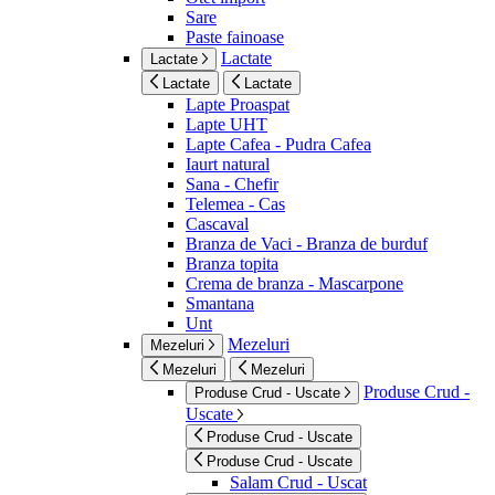
Sare
Paste fainoase
Lactate
Lactate
Lactate
Lactate
Lapte Proaspat
Lapte UHT
Lapte Cafea - Pudra Cafea
Iaurt natural
Sana - Chefir
Telemea - Cas
Cascaval
Branza de Vaci - Branza de burduf
Branza topita
Crema de branza - Mascarpone
Smantana
Unt
Mezeluri
Mezeluri
Mezeluri
Mezeluri
Produse Crud -
Produse Crud - Uscate
Uscate
Produse Crud - Uscate
Produse Crud - Uscate
Salam Crud - Uscat