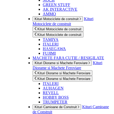
NOCH
GREEN STUFF
AK INTERACTIVE
AMMO
Kituri
Kituri Motociclete de construit
Motociclete de construit
Kituri Motociclete de construit
Kituri Motociclete de construit
TAMIYA
ITALERI
HASEGAWA
FUJIMI
MACHETE FARA CUTIE / RESIGILATE
Kituri
Kituri Diorame si Machete Feroviare
Diorame si Machete Feroviare
Kituri Diorame si Machete Feroviare
Kituri Diorame si Machete Feroviare
ITALERI
AUHAGEN
REVELL
HOBBY BOSS
TRUMPETER
Kituri Camioane
Kituri Camioane de Construit
de Construit