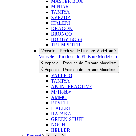
MASTER BOX
MINIART
TAMIYA
ZVEZDA
ITALERI
DRAGON
BRONCO
HOBBY BOSS
TRUMPETER
Vopsele – Produse de Finisare Modelism
Vopsele – Produse de Finisare Modelism
Vopsele – Produse de Finisare Modelism
Vopsele – Produse de Finisare Modelism
VALLEJO
TAMIYA
AK INTERACTIVE
Mr.Hobby
AMMO
REVELL
ITALERI
HATAKA
GREEN STUFF
NOCH
HELLER