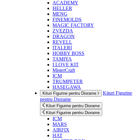
ACADEMY
HELLER
MENG
FINEMOLDS
MAGIC FACTORY
ZVEZDA
DRAGON
REVELL
ITALERI
HOBBY BOSS
TAMIYA
I LOVE KIT
MisterCraft
ICM
TRUMPETER
HASEGAWA
Kituri Figurine
Kituri Figurine pentru Diorame
pentru Diorame
Kituri Figurine pentru Diorame
Kituri Figurine pentru Diorame
ICM
MARS
AIRFIX
HAT