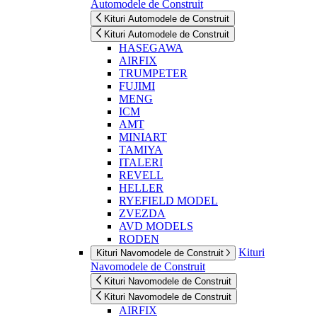
Automodele de Construit
Kituri Automodele de Construit
Kituri Automodele de Construit
HASEGAWA
AIRFIX
TRUMPETER
FUJIMI
MENG
ICM
AMT
MINIART
TAMIYA
ITALERI
REVELL
HELLER
RYEFIELD MODEL
ZVEZDA
AVD MODELS
RODEN
Kituri
Kituri Navomodele de Construit
Navomodele de Construit
Kituri Navomodele de Construit
Kituri Navomodele de Construit
AIRFIX