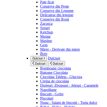
Pate ficat
Conserve din Peste
Conserve din Legume
Delicatese din legume
Conserve din Rosii
Zacusca
Sosuri
Ketchup
Mustar
Masline
Gem
Miere - Derivate din miere
Bors
Dulciuri
Dulciuri
Dulciuri
Dulciuri
Bomboane ciocolata
Batoane Ciocolata
Ciocolata Tableta - Glucoza
Crema de ciocolata
Drajeuri -Dropsuri - Jeleuri - Caramele
Napolitane
Biscuiti - Gofre
Piscoturi
Nuga - Salam de biscuiti - Turta dulce
Rahat - Halva - Halvita