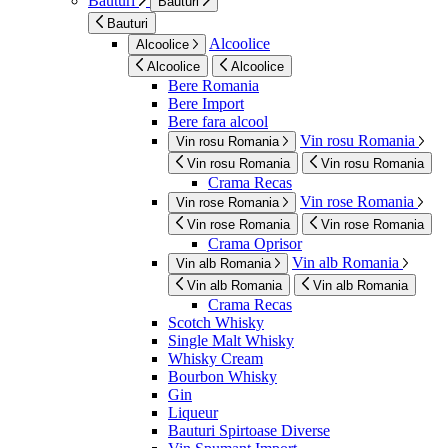
Bauturi
Bauturi
Bauturi
Alcoolice
Alcoolice
Alcoolice
Alcoolice
Bere Romania
Bere Import
Bere fara alcool
Vin rosu Romania
Vin rosu Romania
Vin rosu Romania
Vin rosu Romania
Crama Recas
Vin rose Romania
Vin rose Romania
Vin rose Romania
Vin rose Romania
Crama Oprisor
Vin alb Romania
Vin alb Romania
Vin alb Romania
Vin alb Romania
Crama Recas
Scotch Whisky
Single Malt Whisky
Whisky Cream
Bourbon Whisky
Gin
Liqueur
Bauturi Spirtoase Diverse