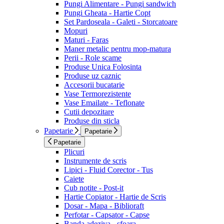
Pungi Alimentare - Pungi sandwich
Pungi Gheata - Hartie Copt
Set Pardoseala - Galeti - Storcatoare
Mopuri
Maturi - Faras
Maner metalic pentru mop-matura
Perii - Role scame
Produse Unica Folosinta
Produse uz caznic
Accesorii bucatarie
Vase Termorezistente
Vase Emailate - Teflonate
Cutii depozitare
Produse din sticla
Papetarie
Papetarie
Papetarie
Plicuri
Instrumente de scris
Lipici - Fluid Corector - Tus
Caiete
Cub notite - Post-it
Hartie Copiator - Hartie de Scris
Dosar - Mapa - Biblioraft
Perfotar - Capsator - Capse
Banda adeziva - sfoara