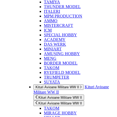
TAMIYA
THUNDER MODEL
ITALERI
MPM PRODUCTION
AMMO
MISTERCRAFT
ICM
SPECIAL HOBBY
ACADEMY
DAS WERK
MINIART
AMUSING HOBBY
MENG
BORDER MODEL
TAKOM
RYEFIELD MODEL
TRUMPETER
SUYATA
Kituri Avioane
Kituri Avioane Militare WW II
Militare WW II
Kituri Avioane Militare WW II
Kituri Avioane Militare WW II
TAKOM
MIRAGE HOBBY