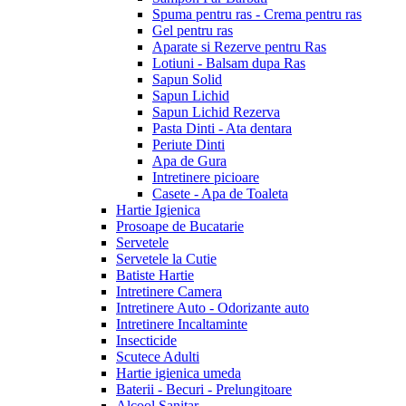
Spuma pentru ras - Crema pentru ras
Gel pentru ras
Aparate si Rezerve pentru Ras
Lotiuni - Balsam dupa Ras
Sapun Solid
Sapun Lichid
Sapun Lichid Rezerva
Pasta Dinti - Ata dentara
Periute Dinti
Apa de Gura
Intretinere picioare
Casete - Apa de Toaleta
Hartie Igienica
Prosoape de Bucatarie
Servetele
Servetele la Cutie
Batiste Hartie
Intretinere Camera
Intretinere Auto - Odorizante auto
Intretinere Incaltaminte
Insecticide
Scutece Adulti
Hartie igienica umeda
Baterii - Becuri - Prelungitoare
Alcool Sanitar