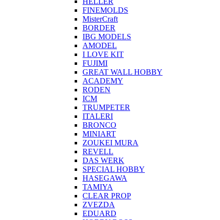
HELLER
FINEMOLDS
MisterCraft
BORDER
IBG MODELS
AMODEL
I LOVE KIT
FUJIMI
GREAT WALL HOBBY
ACADEMY
RODEN
ICM
TRUMPETER
ITALERI
BRONCO
MINIART
ZOUKEI MURA
REVELL
DAS WERK
SPECIAL HOBBY
HASEGAWA
TAMIYA
CLEAR PROP
ZVEZDA
EDUARD