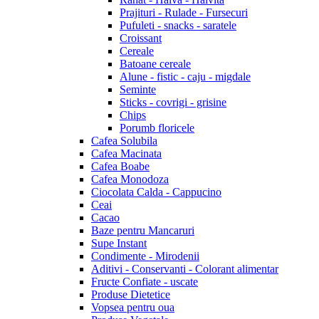
Prajituri - Rulade - Fursecuri
Pufuleti - snacks - saratele
Croissant
Cereale
Batoane cereale
Alune - fistic - caju - migdale
Seminte
Sticks - covrigi - grisine
Chips
Porumb floricele
Cafea Solubila
Cafea Macinata
Cafea Boabe
Cafea Monodoza
Ciocolata Calda - Cappucino
Ceai
Cacao
Baze pentru Mancaruri
Supe Instant
Condimente - Mirodenii
Aditivi - Conservanti - Colorant alimentar
Fructe Confiate - uscate
Produse Dietetice
Vopsea pentru oua