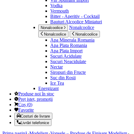
Vin Spumant Import
Vodka
Vermouth
Bitter - Aperitiv - Cocktail
Bauturi Alcoolice Miniaturi
Nonalcoolice
Nonalcoolice
Nonalcoolice
Nonalcoolice
Apa Minerala Romania
Apa Plata Romania
Apa Plata Import
Sucuri Acidulate
Sucuri Neacidulate
Nectar
Siropuri din Fructe
Suc din Rosii
Ice Tea
Energizant
Produse noi în stoc
Preț isteț, promoții
Coș
(
0
)
Favorite
Costuri de livrare
Livrări telefonice
Prima pagină
Modelism
Vopsele – Produse de Finisare Modelism