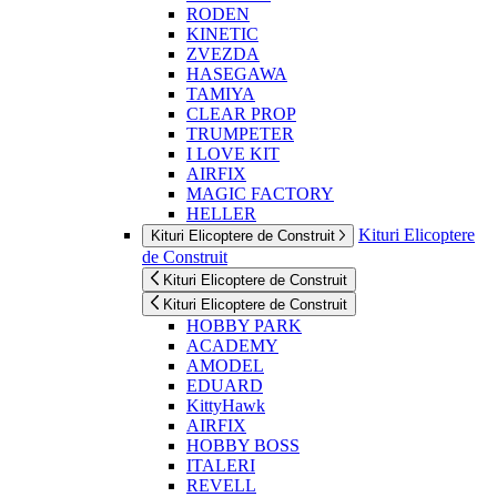
RODEN
KINETIC
ZVEZDA
HASEGAWA
TAMIYA
CLEAR PROP
TRUMPETER
I LOVE KIT
AIRFIX
MAGIC FACTORY
HELLER
Kituri Elicoptere
Kituri Elicoptere de Construit
de Construit
Kituri Elicoptere de Construit
Kituri Elicoptere de Construit
HOBBY PARK
ACADEMY
AMODEL
EDUARD
KittyHawk
AIRFIX
HOBBY BOSS
ITALERI
REVELL