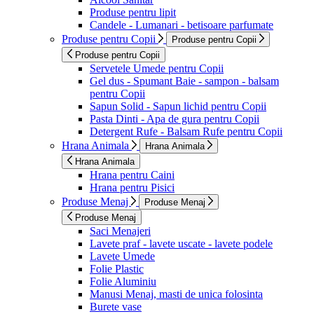
Produse pentru lipit
Candele - Lumanari - betisoare parfumate
Produse pentru Copii
Produse pentru Copii
Produse pentru Copii
Servetele Umede pentru Copii
Gel dus - Spumant Baie - sampon - balsam
pentru Copii
Sapun Solid - Sapun lichid pentru Copii
Pasta Dinti - Apa de gura pentru Copii
Detergent Rufe - Balsam Rufe pentru Copii
Hrana Animala
Hrana Animala
Hrana Animala
Hrana pentru Caini
Hrana pentru Pisici
Produse Menaj
Produse Menaj
Produse Menaj
Saci Menajeri
Lavete praf - lavete uscate - lavete podele
Lavete Umede
Folie Plastic
Folie Aluminiu
Manusi Menaj, masti de unica folosinta
Burete vase