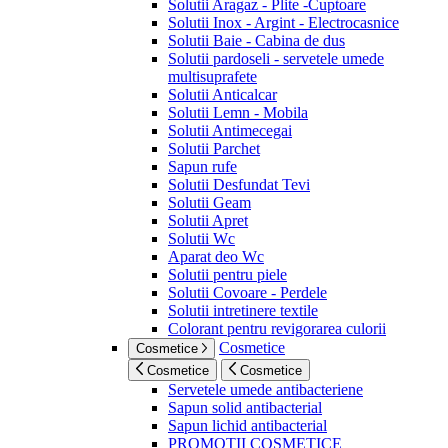
Solutii Aragaz - Plite -Cuptoare
Solutii Inox - Argint - Electrocasnice
Solutii Baie - Cabina de dus
Solutii pardoseli - servetele umede
multisuprafete
Solutii Anticalcar
Solutii Lemn - Mobila
Solutii Antimecegai
Solutii Parchet
Sapun rufe
Solutii Desfundat Tevi
Solutii Geam
Solutii Apret
Solutii Wc
Aparat deo Wc
Solutii pentru piele
Solutii Covoare - Perdele
Solutii intretinere textile
Colorant pentru revigorarea culorii
Cosmetice
Cosmetice
Cosmetice
Cosmetice
Servetele umede antibacteriene
Sapun solid antibacterial
Sapun lichid antibacterial
PROMOTII COSMETICE