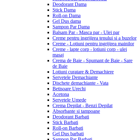
Deodorant Dama
Stick Dama
Roll-on Dama
Gel Dus dama
Sampon Par Dama
Balsam Par - Masca par - Ulei par
Creme pentru ingrijirea tenului si a buzelor
Creme - Lotiuni pentru ingrijirea mainilor
Creme - lapte corp - lotiuni corp - ulei
masaj
Crema de Baie - Spumant de Baie - Sare
de Baie
Lotiuni curatare & Demachiere
Servetele Demachiante
Dischete demachiante - Vata
Betisoare Urechi
Acetona
Servetele Umede
Crema Depilat - Benzi Depilat
Absorbante si tampoane
Deodorant Barbati
Stick Barbati
Roll-on Barbati
Gel Dus barbati
Sampon Par Barbati