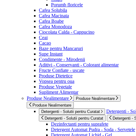
Porumb floricele
Cafea Solubila
Cafea Macinata
Cafea Boabe
Cafea Monodoza
Ciocolata Calda - Cappucino
Ceai
Cacao
Baze pentru Mancaruri
Supe Instant
Condimente - Mirodenii
Aditivi - Conservanti - Colorant alimentar
Fructe Confiate - uscate
Produse Dietetice
Vopsea pentru oua
Produse Vegetale
Supliment Alimentar
Produse Nealimentare
Produse Nealimentare
Produse Nealimentare
Detergenti - Sol
Detergenti - Solutii pentru Curatat
Detergenti - Solutii pentru Curatat
Detergenti - 
Dezinfectanti pentru suprafete
Detergent Automat Pudra - Soda - Servetele
Detergent Automat Lichid - Gel