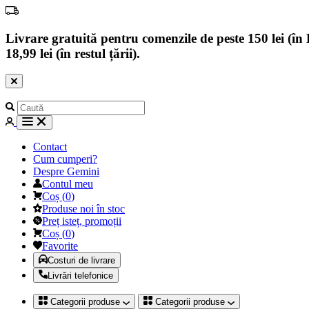
Livrare gratuită pentru comenzile de peste 150 lei (în B
18,99 lei (în restul țării).
Contact
Cum cumperi?
Despre Gemini
Contul meu
Coș
(
0
)
Produse noi în stoc
Preț isteț, promoții
Coș
(
0
)
Favorite
Costuri de livrare
Livrări telefonice
Categorii produse
Categorii produse