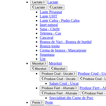
Lactate
Lactate
Lactate
Lactate
Lapte Proaspat
Lapte UHT
Lapte Cafea - Pudra Cafea
Iaurt natural
Sana - Chefir
Telemea - Cas
Cascaval
Branza de Vaci - Branza de burduf
Branza topita
Crema de branza - Mascarpone
Smantana
Unt
Mezeluri
Mezeluri
Mezeluri
Mezeluri
Produse Crud - Us
Produse Crud - Uscate
Produse Crud - Uscate
Produse Crud - 
Salam Crud - Uscat
Produse Fiert - 
Produse Fiert - Afumate
Produse Fiert - Afumate
Produse Fiert -
Specialitati din Carne de Porc
Peste
Peste