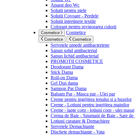
Aparat deo Wc
Solutii pentru piele
Solutii Covoare - Perdele
Solutii intretinere textile
Colorant pentru revigorarea culorii
Cosmetice
Cosmetice
Cosmetice
Cosmetice
Servetele umede antibacteriene
Sapun solid antibacterial
Sapun lichid antibacterial
PROMOTII COSMETICE
Deodorant Dama
Stick Dama
Roll-on Dama
Gel Dus dama
Sampon Par Dama
Balsam Par - Masca par - Ulei par
Creme pentru ingrijirea tenului si a buzelor
Creme - Lotiuni pentru ingrijirea mainilor
Creme - lapte corp - lotiuni corp - ulei masaj
Crema de Baie - Spumant de Baie - Sare de
Lotiuni curatare & Demachiere
Servetele Demachiante
Dischete demachiante - Vata