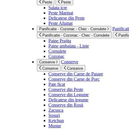
Peste
Peste
Salata icre
Peste Marinat
Delicatese din Peste
Peste Afumat
Panificat
Panificatie - Cozonac - Chec - Cornulete
Panificatie - Cozonac - Chec - Cornulete
Panifi
Paine Prajita
Paine ambalata - Lipie
Cornulete
Cozonac
Conserve
Conserve
Conserve
Conserve
Conserve din Carne de Pasare
Conserve din Carne de Porc
Pate ficat
Conserve din Peste
Conserve din Legume
Delicatese din legume
Conserve din Rosii
Zacusca
Sosuri
Ketchup
Mustar