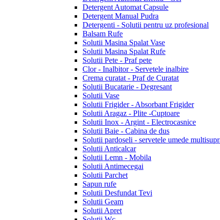
Detergent Automat Capsule
Detergent Manual Pudra
Detergenti - Solutii pentru uz profesional
Balsam Rufe
Solutii Masina Spalat Vase
Solutii Masina Spalat Rufe
Solutii Pete - Praf pete
Clor - Inalbitor - Servetele inalbire
Crema curatat - Praf de Curatat
Solutii Bucatarie - Degresant
Solutii Vase
Solutii Frigider - Absorbant Frigider
Solutii Aragaz - Plite -Cuptoare
Solutii Inox - Argint - Electrocasnice
Solutii Baie - Cabina de dus
Solutii pardoseli - servetele umede multisupr
Solutii Anticalcar
Solutii Lemn - Mobila
Solutii Antimecegai
Solutii Parchet
Sapun rufe
Solutii Desfundat Tevi
Solutii Geam
Solutii Apret
Solutii Wc