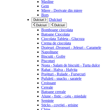
Masline
Gem
Miere - Derivate din miere
Bors
Dulciuri
Dulciuri
Dulciuri
Dulciuri
Bomboane ciocolata
Batoane Ciocolata
Ciocolata Tableta - Glucoza
Crema de ciocolata
Drajeuri -Dropsuri - Jeleuri - Caramele
Napolitane
Biscuiti - Gofre
Piscoturi
Nuga - Salam de biscuiti - Turta dulce
Rahat - Halva - Halvita
Prajituri - Rulade - Fursecuri
Pufuleti - snacks - saratele
Croissant
Cereale
Batoane cereale
Alune - fistic - caju - migdale
Seminte
Sticks - covrigi - grisine
Chips