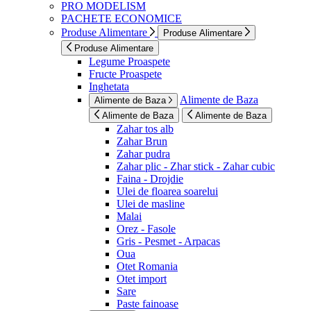
PRO MODELISM
PACHETE ECONOMICE
Produse Alimentare
Produse Alimentare
Produse Alimentare
Legume Proaspete
Fructe Proaspete
Inghetata
Alimente de Baza
Alimente de Baza
Alimente de Baza
Alimente de Baza
Zahar tos alb
Zahar Brun
Zahar pudra
Zahar plic - Zhar stick - Zahar cubic
Faina - Drojdie
Ulei de floarea soarelui
Ulei de masline
Malai
Orez - Fasole
Gris - Pesmet - Arpacas
Oua
Otet Romania
Otet import
Sare
Paste fainoase