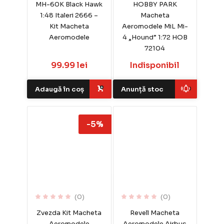
MH-60K Black Hawk
HOBBY PARK
1:48 Italeri 2666 –
Macheta
Kit Macheta
Aeromodele MiL Mi-
Aeromodele
4 „Hound” 1:72 HOB
72104
99.99 lei
Indisponibil
Adaugă în coș
Anunță stoc
-5%
(0)
(0)
Zvezda Kit Macheta
Revell Macheta
Aeromodele
Aeromodele Airbus