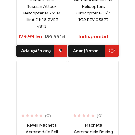
Russian Attack
Helicopters
Helicopter MI-35M
Eurocopter EC145
Hind E 1:48 ZVEZ
1:72 REV 03877
4813
179.99 lei
Indisponibil
189.99 lei
Adaugă în coș
Anunță stoc
(0)
(0)
Revell Macheta
Macheta
Aeromodele Bell
Aeromodele Boeing