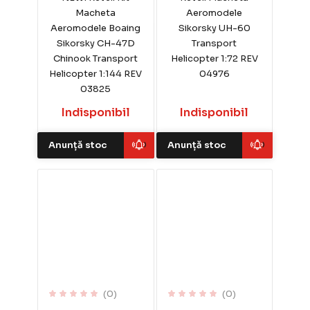
Macheta
Aeromodele
Aeromodele Boaing
Sikorsky UH-60
Sikorsky CH-47D
Transport
Chinook Transport
Helicopter 1:72 REV
Helicopter 1:144 REV
04976
03825
Indisponibil
Indisponibil
Anunță stoc
Anunță stoc
(0)
(0)