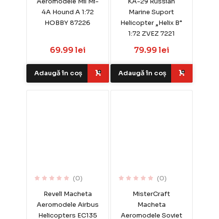
Aeromodele Mil Mi-
KA-29 Russian
4A Hound A 1:72
Marine Suport
HOBBY 87226
Helicopter „Helix B”
1:72 ZVEZ 7221
69.99 lei
79.99 lei
Adaugă în coș
Adaugă în coș
(0)
(0)
Revell Macheta
MisterCraft
Aeromodele Airbus
Macheta
Helicopters EC135
Aeromodele Soviet