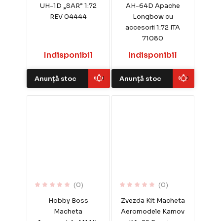
UH-1D „SAR” 1:72
AH-64D Apache
REV 04444
Longbow cu
accesorii 1:72 ITA
71080
Indisponibil
Indisponibil
Anunță stoc
Anunță stoc
(0)
(0)
Hobby Boss
Zvezda Kit Macheta
Macheta
Aeromodele Kamov