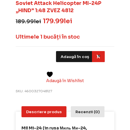
Soviet Attack Helicopter MI-24P
„HIND” 1:48 ZVEZ 4812
179.99
lei
189.99
lei
Prețul
Prețul
inițial
curent
a
este:
Ultimele 1 bucăți în stoc
fost:
179.99lei.
189.99lei.
Adaugă în coș
Adaugă în Wishlist
SKU:
4600327048127
Descriere produs
Recenzii (0)
Mil Mi-24 (in rusa Миль Ми-24,