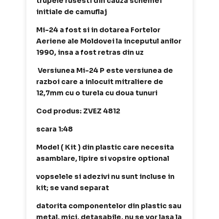
trupele rusesti din cauza schemei
initiale de camuflaj
Mi-24 a fost si in dotarea Fortelor
Aeriene ale Moldovei la inceputul anilor
1990, insa a fost retras din uz
Versiunea Mi-24 P este versiunea de
razboi care a inlocuit mitraliere de
12,7mm cu o turela cu doua tunuri
Cod produs: ZVEZ 4812
scara 1:48
Model ( Kit ) din plastic care necesita
asamblare, lipire si vopsire optional
vopselele si adezivi nu sunt incluse in
kit; se vand separat
datorita componentelor din plastic sau
metal, mici, detasabile, nu se vor lasa la