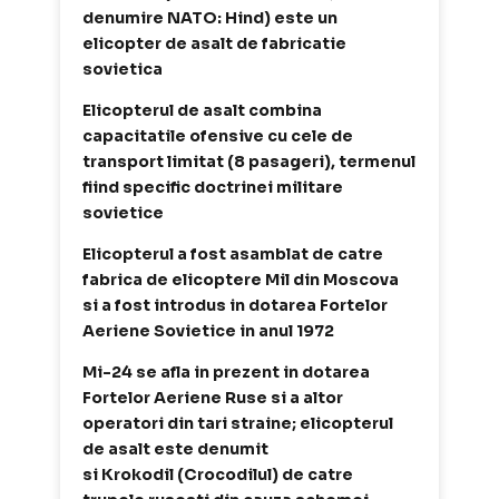
denumire NATO: Hind) este un
elicopter de asalt de fabricatie
sovietica
Elicopterul de asalt combina
capacitatile ofensive cu cele de
transport limitat (8 pasageri), termenul
fiind specific doctrinei militare
sovietice
Elicopterul a fost asamblat de catre
fabrica de elicoptere Mil din Moscova
si a fost introdus in dotarea Fortelor
Aeriene Sovietice in anul 1972
Mi-24 se afla in prezent in dotarea
Fortelor Aeriene Ruse si a altor
operatori din tari straine; elicopterul
de asalt este denumit
si Krokodil (Crocodilul) de catre