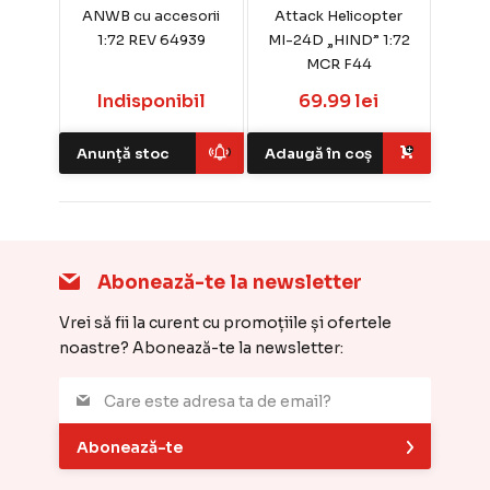
ANWB cu accesorii
Attack Helicopter
1:72 REV 64939
MI-24D „HIND” 1:72
MCR F44
Indisponibil
69.99 lei
Anunță stoc
Adaugă în coș
Abonează-te la newsletter
Vrei să fii la curent cu promoțiile și ofertele
noastre? Abonează-te la newsletter:
Abonează-te