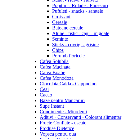
Prajituri - Rulade - Fursecuri
Pufuleti - snacks - saratele
Croissant
Cereale
Batoane cereale
Alune - fistic - caju - migdale
Seminte
Sticks - covrigi - grisine
Chips
Porumb floricele
Cafea Solubila
Cafea Macinata
Cafea Boabe
Cafea Monodoza
Ciocolata Calda - Cappucino
Ceai
Cacao
Baze pentru Mancaruri
Supe Instant
Condimente - Mirodenii
Aditivi - Conservanti - Colorant alimentar
Fructe Confiate - uscate
Produse Dietetice
Vopsea pentru oua