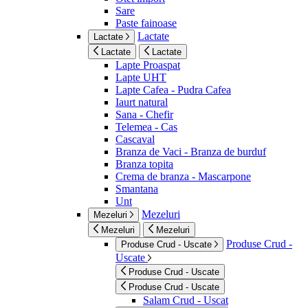
Sare
Paste fainoase
Lactate
Lactate
Lactate
Lactate
Lapte Proaspat
Lapte UHT
Lapte Cafea - Pudra Cafea
Iaurt natural
Sana - Chefir
Telemea - Cas
Cascaval
Branza de Vaci - Branza de burduf
Branza topita
Crema de branza - Mascarpone
Smantana
Unt
Mezeluri
Mezeluri
Mezeluri
Mezeluri
Produse Crud -
Produse Crud - Uscate
Uscate
Produse Crud - Uscate
Produse Crud - Uscate
Salam Crud - Uscat