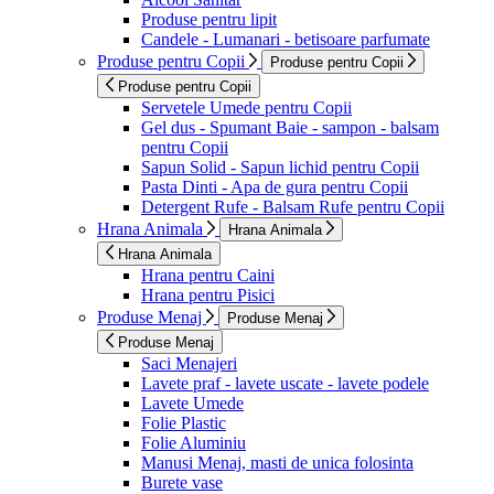
Produse pentru lipit
Candele - Lumanari - betisoare parfumate
Produse pentru Copii
Produse pentru Copii
Produse pentru Copii
Servetele Umede pentru Copii
Gel dus - Spumant Baie - sampon - balsam
pentru Copii
Sapun Solid - Sapun lichid pentru Copii
Pasta Dinti - Apa de gura pentru Copii
Detergent Rufe - Balsam Rufe pentru Copii
Hrana Animala
Hrana Animala
Hrana Animala
Hrana pentru Caini
Hrana pentru Pisici
Produse Menaj
Produse Menaj
Produse Menaj
Saci Menajeri
Lavete praf - lavete uscate - lavete podele
Lavete Umede
Folie Plastic
Folie Aluminiu
Manusi Menaj, masti de unica folosinta
Burete vase