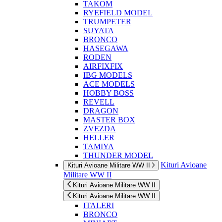
TAKOM
RYEFIELD MODEL
TRUMPETER
SUYATA
BRONCO
HASEGAWA
RODEN
AIRFIXFIX
IBG MODELS
ACE MODELS
HOBBY BOSS
REVELL
DRAGON
MASTER BOX
ZVEZDA
HELLER
TAMIYA
THUNDER MODEL
Kituri Avioane
Kituri Avioane Militare WW II
Militare WW II
Kituri Avioane Militare WW II
Kituri Avioane Militare WW II
ITALERI
BRONCO