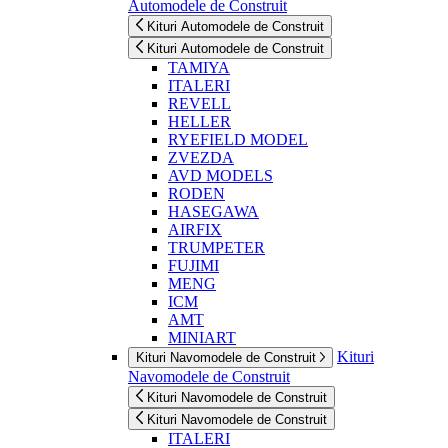
Automodele de Construit
Kituri Automodele de Construit
Kituri Automodele de Construit
TAMIYA
ITALERI
REVELL
HELLER
RYEFIELD MODEL
ZVEZDA
AVD MODELS
RODEN
HASEGAWA
AIRFIX
TRUMPETER
FUJIMI
MENG
ICM
AMT
MINIART
Kituri
Kituri Navomodele de Construit
Navomodele de Construit
Kituri Navomodele de Construit
Kituri Navomodele de Construit
ITALERI