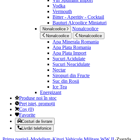
Vin Spumant Import
Vodka
Vermouth
Bitter - Aperitiv - Cocktail
Bauturi Alcoolice Miniaturi
Nonalcoolice
Nonalcoolice
Nonalcoolice
Nonalcoolice
Apa Minerala Romania
Apa Plata Romania
Apa Plata Import
Sucuri Acidulate
Sucuri Neacidulate
Nectar
Siropuri din Fructe
Suc din Rosii
Ice Tea
Energizant
Produse noi în stoc
Preț isteț, promoții
Coș
(
0
)
Favorite
Costuri de livrare
Livrări telefonice
Prima pagină
Modelism
Kituri Vehicule Militare WW II
Zvezda