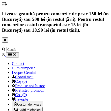
Livrare gratuită pentru comenzile de peste 150 lei (în
București) sau 500 lei (în restul țării). Pentru restul
comenzilor costul transportul este 15 lei (în
București) sau 18,99 lei (în restul țării).
Contact
Cum cumperi?
Despre Gemini
Contul meu
Coș
(
0
)
Produse noi în stoc
Preț isteț, promoții
Coș
(
0
)
Favorite
Costuri de livrare
Livrări telefonice