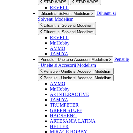
STAR WARS
STAR WARS
REVELL
Diluanti si
Diluanti si Solventi Modelism
Solventi Modelism
Diluanti si Solventi Modelism
Diluanti si Solventi Modelism
REVELL
Mr.Hobby
AMMO
TAMIYA
Pensule
Pensule - Unelte si Accesorii Modelism
- Unelte si Accesorii Modelism
Pensule - Unelte si Accesorii Modelism
Pensule - Unelte si Accesorii Modelism
AMMO
Mr.Hobby
Ak INTERACTIVE
TAMIYA
TRUMPETER
GREEN STUFF
HAOSHENG
ARTESANIA LATINA
HELLER
MIRAGE HOBBY