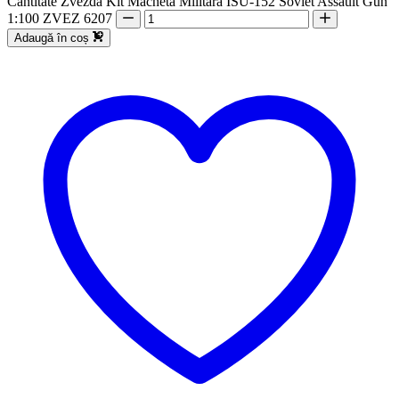
Cantitate Zvezda Kit Macheta Militara ISU-152 Soviet Assault Gun
1:100 ZVEZ 6207
Adaugă în coș