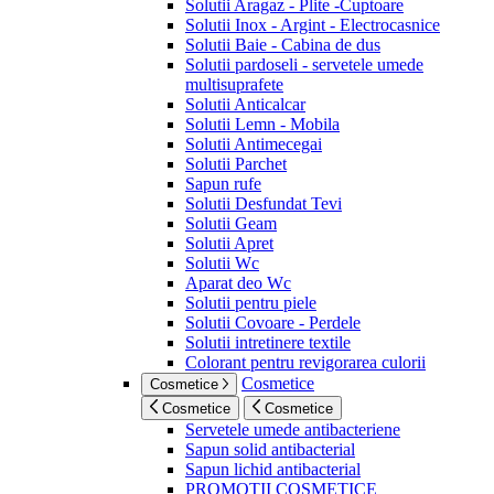
Solutii Aragaz - Plite -Cuptoare
Solutii Inox - Argint - Electrocasnice
Solutii Baie - Cabina de dus
Solutii pardoseli - servetele umede
multisuprafete
Solutii Anticalcar
Solutii Lemn - Mobila
Solutii Antimecegai
Solutii Parchet
Sapun rufe
Solutii Desfundat Tevi
Solutii Geam
Solutii Apret
Solutii Wc
Aparat deo Wc
Solutii pentru piele
Solutii Covoare - Perdele
Solutii intretinere textile
Colorant pentru revigorarea culorii
Cosmetice
Cosmetice
Cosmetice
Cosmetice
Servetele umede antibacteriene
Sapun solid antibacterial
Sapun lichid antibacterial
PROMOTII COSMETICE