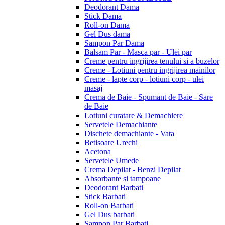
Deodorant Dama
Stick Dama
Roll-on Dama
Gel Dus dama
Sampon Par Dama
Balsam Par - Masca par - Ulei par
Creme pentru ingrijirea tenului si a buzelor
Creme - Lotiuni pentru ingrijirea mainilor
Creme - lapte corp - lotiuni corp - ulei
masaj
Crema de Baie - Spumant de Baie - Sare
de Baie
Lotiuni curatare & Demachiere
Servetele Demachiante
Dischete demachiante - Vata
Betisoare Urechi
Acetona
Servetele Umede
Crema Depilat - Benzi Depilat
Absorbante si tampoane
Deodorant Barbati
Stick Barbati
Roll-on Barbati
Gel Dus barbati
Sampon Par Barbati