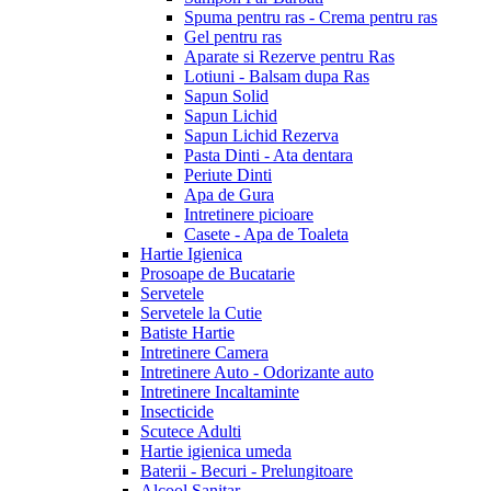
Spuma pentru ras - Crema pentru ras
Gel pentru ras
Aparate si Rezerve pentru Ras
Lotiuni - Balsam dupa Ras
Sapun Solid
Sapun Lichid
Sapun Lichid Rezerva
Pasta Dinti - Ata dentara
Periute Dinti
Apa de Gura
Intretinere picioare
Casete - Apa de Toaleta
Hartie Igienica
Prosoape de Bucatarie
Servetele
Servetele la Cutie
Batiste Hartie
Intretinere Camera
Intretinere Auto - Odorizante auto
Intretinere Incaltaminte
Insecticide
Scutece Adulti
Hartie igienica umeda
Baterii - Becuri - Prelungitoare
Alcool Sanitar