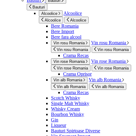
Bauturi
Bauturi
Bauturi
Alcoolice
Alcoolice
Alcoolice
Alcoolice
Bere Romania
Bere Import
Bere fara alcool
Vin rosu Romania
Vin rosu Romania
Vin rosu Romania
Vin rosu Romania
Crama Recas
Vin rose Romania
Vin rose Romania
Vin rose Romania
Vin rose Romania
Crama Oprisor
Vin alb Romania
Vin alb Romania
Vin alb Romania
Vin alb Romania
Crama Recas
Scotch Whisky
Single Malt Whisky
Whisky Cream
Bourbon Whisky
Gin
Liqueur
Bauturi Spirtoase Diverse