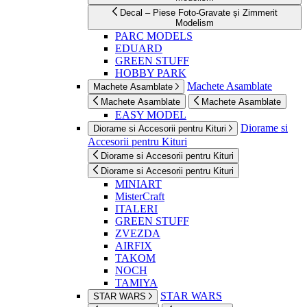
Decal – Piese Foto-Gravate și Zimmerit
Modelism
PARC MODELS
EDUARD
GREEN STUFF
HOBBY PARK
Machete Asamblate
Machete Asamblate
Machete Asamblate
Machete Asamblate
EASY MODEL
Diorame si
Diorame si Accesorii pentru Kituri
Accesorii pentru Kituri
Diorame si Accesorii pentru Kituri
Diorame si Accesorii pentru Kituri
MINIART
MisterCraft
ITALERI
GREEN STUFF
ZVEZDA
AIRFIX
TAKOM
NOCH
TAMIYA
STAR WARS
STAR WARS