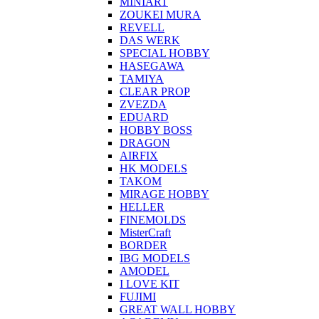
MINIART
ZOUKEI MURA
REVELL
DAS WERK
SPECIAL HOBBY
HASEGAWA
TAMIYA
CLEAR PROP
ZVEZDA
EDUARD
HOBBY BOSS
DRAGON
AIRFIX
HK MODELS
TAKOM
MIRAGE HOBBY
HELLER
FINEMOLDS
MisterCraft
BORDER
IBG MODELS
AMODEL
I LOVE KIT
FUJIMI
GREAT WALL HOBBY