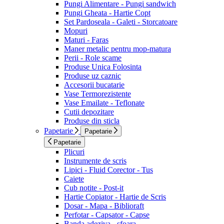
Pungi Alimentare - Pungi sandwich
Pungi Gheata - Hartie Copt
Set Pardoseala - Galeti - Storcatoare
Mopuri
Maturi - Faras
Maner metalic pentru mop-matura
Perii - Role scame
Produse Unica Folosinta
Produse uz caznic
Accesorii bucatarie
Vase Termorezistente
Vase Emailate - Teflonate
Cutii depozitare
Produse din sticla
Papetarie
Papetarie
Papetarie
Plicuri
Instrumente de scris
Lipici - Fluid Corector - Tus
Caiete
Cub notite - Post-it
Hartie Copiator - Hartie de Scris
Dosar - Mapa - Biblioraft
Perfotar - Capsator - Capse
Banda adeziva - sfoara