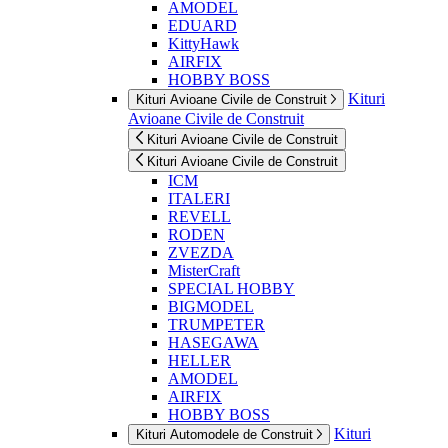
AMODEL
EDUARD
KittyHawk
AIRFIX
HOBBY BOSS
Kituri
Kituri Avioane Civile de Construit
Avioane Civile de Construit
Kituri Avioane Civile de Construit
Kituri Avioane Civile de Construit
ICM
ITALERI
REVELL
RODEN
ZVEZDA
MisterCraft
SPECIAL HOBBY
BIGMODEL
TRUMPETER
HASEGAWA
HELLER
AMODEL
AIRFIX
HOBBY BOSS
Kituri
Kituri Automodele de Construit