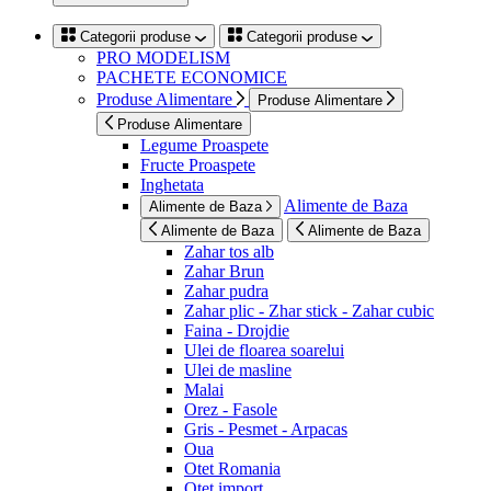
Categorii produse
Categorii produse
PRO MODELISM
PACHETE ECONOMICE
Produse Alimentare
Produse Alimentare
Produse Alimentare
Legume Proaspete
Fructe Proaspete
Inghetata
Alimente de Baza
Alimente de Baza
Alimente de Baza
Alimente de Baza
Zahar tos alb
Zahar Brun
Zahar pudra
Zahar plic - Zhar stick - Zahar cubic
Faina - Drojdie
Ulei de floarea soarelui
Ulei de masline
Malai
Orez - Fasole
Gris - Pesmet - Arpacas
Oua
Otet Romania
Otet import