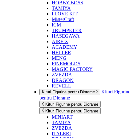
HOBBY BOSS
TAMIYA
I LOVE KIT
MisterCraft
ICM
TRUMPETER
HASEGAWA
AIRFIX
ACADEMY
HELLER
MENG
FINEMOLDS
MAGIC FACTORY
ZVEZDA
DRAGON
REVELL
Kituri Figurine
Kituri Figurine pentru Diorame
pentru Diorame
Kituri Figurine pentru Diorame
Kituri Figurine pentru Diorame
MINIART
TAMIYA
ZVEZDA
ITALERI