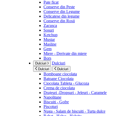
Pate ficat
Conserve din Peste
Conserve din Legume
Delicatese din legume
Conserve din Rosii
Zacusca
Sosuri
Ketchup
Mustar
Masline
Gem
Miere - Derivate din miere
Bors
Dulciuri
Dulciuri
Dulciuri
Dulciuri
Bomboane ciocolata
Batoane Ciocolata
Ciocolata Tableta - Glucoza
Crema de ciocolata
Drajeuri -Dropsuri - Jeleuri - Caramele
Napolitane
Biscuiti - Gofre
Piscoturi
Nuga - Salam de biscuiti - Turta dulce
Rahat - Halva - Halvita