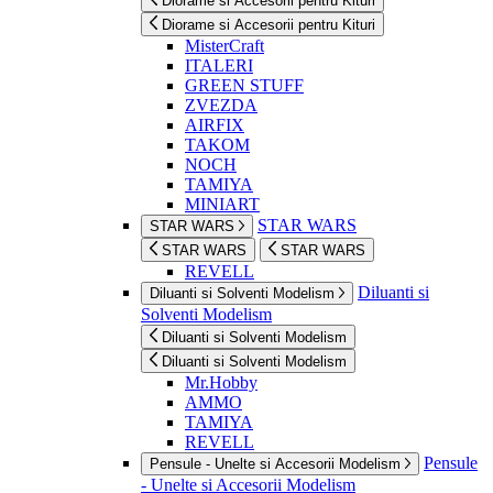
Diorame si Accesorii pentru Kituri
Diorame si Accesorii pentru Kituri
MisterCraft
ITALERI
GREEN STUFF
ZVEZDA
AIRFIX
TAKOM
NOCH
TAMIYA
MINIART
STAR WARS
STAR WARS
STAR WARS
STAR WARS
REVELL
Diluanti si
Diluanti si Solventi Modelism
Solventi Modelism
Diluanti si Solventi Modelism
Diluanti si Solventi Modelism
Mr.Hobby
AMMO
TAMIYA
REVELL
Pensule
Pensule - Unelte si Accesorii Modelism
- Unelte si Accesorii Modelism