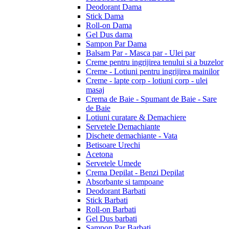
Deodorant Dama
Stick Dama
Roll-on Dama
Gel Dus dama
Sampon Par Dama
Balsam Par - Masca par - Ulei par
Creme pentru ingrijirea tenului si a buzelor
Creme - Lotiuni pentru ingrijirea mainilor
Creme - lapte corp - lotiuni corp - ulei
masaj
Crema de Baie - Spumant de Baie - Sare
de Baie
Lotiuni curatare & Demachiere
Servetele Demachiante
Dischete demachiante - Vata
Betisoare Urechi
Acetona
Servetele Umede
Crema Depilat - Benzi Depilat
Absorbante si tampoane
Deodorant Barbati
Stick Barbati
Roll-on Barbati
Gel Dus barbati
Sampon Par Barbati