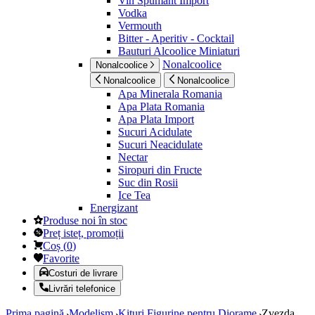
Vin Spumant Import
Vodka
Vermouth
Bitter - Aperitiv - Cocktail
Bauturi Alcoolice Miniaturi
Nonalcoolice
Nonalcoolice
Nonalcoolice
Nonalcoolice
Apa Minerala Romania
Apa Plata Romania
Apa Plata Import
Sucuri Acidulate
Sucuri Neacidulate
Nectar
Siropuri din Fructe
Suc din Rosii
Ice Tea
Energizant
Produse noi în stoc
Preț isteț, promoții
Coș
(
0
)
Favorite
Costuri de livrare
Livrări telefonice
Prima pagină
Modelism
Kituri Figurine pentru Diorame
Zvezda