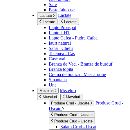
Sare
Paste fainoase
Lactate
Lactate
Lactate
Lactate
Lapte Proaspat
Lapte UHT
Lapte Cafea - Pudra Cafea
Iaurt natural
Sana - Chefir
Telemea - Cas
Cascaval
Branza de Vaci - Branza de burduf
Branza topita
Crema de branza - Mascarpone
Smantana
Unt
Mezeluri
Mezeluri
Mezeluri
Mezeluri
Produse Crud -
Produse Crud - Uscate
Uscate
Produse Crud - Uscate
Produse Crud - Uscate
Salam Crud - Uscat