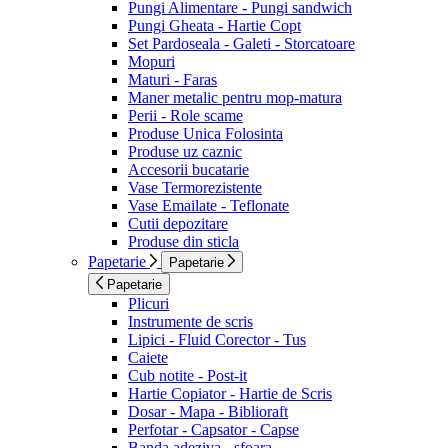
Pungi Alimentare - Pungi sandwich
Pungi Gheata - Hartie Copt
Set Pardoseala - Galeti - Storcatoare
Mopuri
Maturi - Faras
Maner metalic pentru mop-matura
Perii - Role scame
Produse Unica Folosinta
Produse uz caznic
Accesorii bucatarie
Vase Termorezistente
Vase Emailate - Teflonate
Cutii depozitare
Produse din sticla
Papetarie
Papetarie
Papetarie
Plicuri
Instrumente de scris
Lipici - Fluid Corector - Tus
Caiete
Cub notite - Post-it
Hartie Copiator - Hartie de Scris
Dosar - Mapa - Biblioraft
Perfotar - Capsator - Capse
Banda adeziva - sfoara