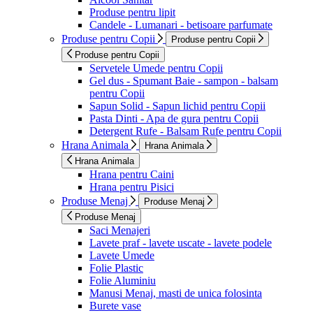
Produse pentru lipit
Candele - Lumanari - betisoare parfumate
Produse pentru Copii
Produse pentru Copii
Produse pentru Copii
Servetele Umede pentru Copii
Gel dus - Spumant Baie - sampon - balsam
pentru Copii
Sapun Solid - Sapun lichid pentru Copii
Pasta Dinti - Apa de gura pentru Copii
Detergent Rufe - Balsam Rufe pentru Copii
Hrana Animala
Hrana Animala
Hrana Animala
Hrana pentru Caini
Hrana pentru Pisici
Produse Menaj
Produse Menaj
Produse Menaj
Saci Menajeri
Lavete praf - lavete uscate - lavete podele
Lavete Umede
Folie Plastic
Folie Aluminiu
Manusi Menaj, masti de unica folosinta
Burete vase