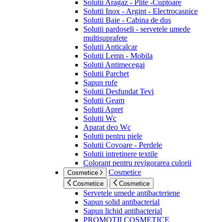
Solutii Aragaz - Plite -Cuptoare
Solutii Inox - Argint - Electrocasnice
Solutii Baie - Cabina de dus
Solutii pardoseli - servetele umede
multisuprafete
Solutii Anticalcar
Solutii Lemn - Mobila
Solutii Antimecegai
Solutii Parchet
Sapun rufe
Solutii Desfundat Tevi
Solutii Geam
Solutii Apret
Solutii Wc
Aparat deo Wc
Solutii pentru piele
Solutii Covoare - Perdele
Solutii intretinere textile
Colorant pentru revigorarea culorii
Cosmetice
Cosmetice
Cosmetice
Cosmetice
Servetele umede antibacteriene
Sapun solid antibacterial
Sapun lichid antibacterial
PROMOTII COSMETICE