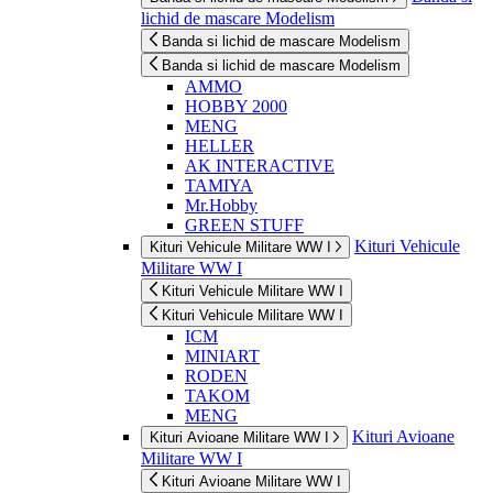
lichid de mascare Modelism
Banda si lichid de mascare Modelism
Banda si lichid de mascare Modelism
AMMO
HOBBY 2000
MENG
HELLER
AK INTERACTIVE
TAMIYA
Mr.Hobby
GREEN STUFF
Kituri Vehicule
Kituri Vehicule Militare WW I
Militare WW I
Kituri Vehicule Militare WW I
Kituri Vehicule Militare WW I
ICM
MINIART
RODEN
TAKOM
MENG
Kituri Avioane
Kituri Avioane Militare WW I
Militare WW I
Kituri Avioane Militare WW I