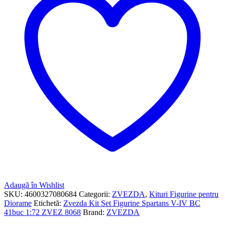
Adaugă în Wishlist
SKU:
4600327080684
Categorii:
ZVEZDA
,
Kituri Figurine pentru
Diorame
Etichetă:
Zvezda Kit Set Figurine Spartans V-IV BC
41buc 1:72 ZVEZ 8068
Brand:
ZVEZDA