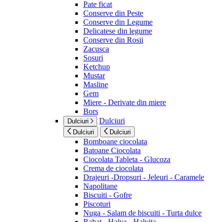
Pate ficat
Conserve din Peste
Conserve din Legume
Delicatese din legume
Conserve din Rosii
Zacusca
Sosuri
Ketchup
Mustar
Masline
Gem
Miere - Derivate din miere
Bors
Dulciuri
Dulciuri
Dulciuri
Dulciuri
Bomboane ciocolata
Batoane Ciocolata
Ciocolata Tableta - Glucoza
Crema de ciocolata
Drajeuri -Dropsuri - Jeleuri - Caramele
Napolitane
Biscuiti - Gofre
Piscoturi
Nuga - Salam de biscuiti - Turta dulce
Rahat - Halva - Halvita