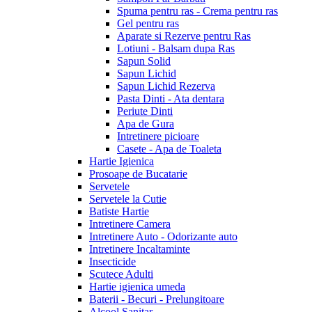
Spuma pentru ras - Crema pentru ras
Gel pentru ras
Aparate si Rezerve pentru Ras
Lotiuni - Balsam dupa Ras
Sapun Solid
Sapun Lichid
Sapun Lichid Rezerva
Pasta Dinti - Ata dentara
Periute Dinti
Apa de Gura
Intretinere picioare
Casete - Apa de Toaleta
Hartie Igienica
Prosoape de Bucatarie
Servetele
Servetele la Cutie
Batiste Hartie
Intretinere Camera
Intretinere Auto - Odorizante auto
Intretinere Incaltaminte
Insecticide
Scutece Adulti
Hartie igienica umeda
Baterii - Becuri - Prelungitoare
Alcool Sanitar