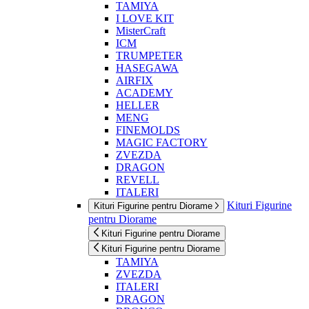
TAMIYA
I LOVE KIT
MisterCraft
ICM
TRUMPETER
HASEGAWA
AIRFIX
ACADEMY
HELLER
MENG
FINEMOLDS
MAGIC FACTORY
ZVEZDA
DRAGON
REVELL
ITALERI
Kituri Figurine
Kituri Figurine pentru Diorame
pentru Diorame
Kituri Figurine pentru Diorame
Kituri Figurine pentru Diorame
TAMIYA
ZVEZDA
ITALERI
DRAGON