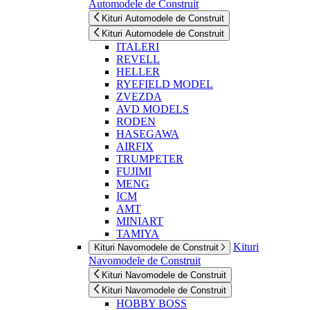
Automodele de Construit
Kituri Automodele de Construit
Kituri Automodele de Construit
ITALERI
REVELL
HELLER
RYEFIELD MODEL
ZVEZDA
AVD MODELS
RODEN
HASEGAWA
AIRFIX
TRUMPETER
FUJIMI
MENG
ICM
AMT
MINIART
TAMIYA
Kituri
Kituri Navomodele de Construit
Navomodele de Construit
Kituri Navomodele de Construit
Kituri Navomodele de Construit
HOBBY BOSS