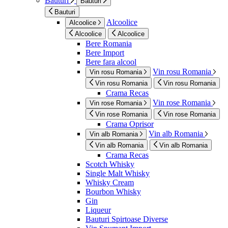
Bauturi
Bauturi
Bauturi
Alcoolice
Alcoolice
Alcoolice
Alcoolice
Bere Romania
Bere Import
Bere fara alcool
Vin rosu Romania
Vin rosu Romania
Vin rosu Romania
Vin rosu Romania
Crama Recas
Vin rose Romania
Vin rose Romania
Vin rose Romania
Vin rose Romania
Crama Oprisor
Vin alb Romania
Vin alb Romania
Vin alb Romania
Vin alb Romania
Crama Recas
Scotch Whisky
Single Malt Whisky
Whisky Cream
Bourbon Whisky
Gin
Liqueur
Bauturi Spirtoase Diverse