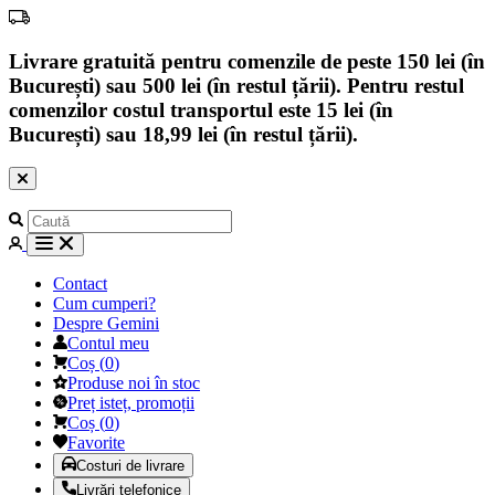
Livrare gratuită pentru comenzile de peste 150 lei (în
București) sau 500 lei (în restul țării). Pentru restul
comenzilor costul transportul este 15 lei (în
București) sau 18,99 lei (în restul țării).
Contact
Cum cumperi?
Despre Gemini
Contul meu
Coș
(
0
)
Produse noi în stoc
Preț isteț, promoții
Coș
(
0
)
Favorite
Costuri de livrare
Livrări telefonice