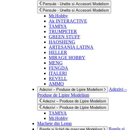
Pensule - Unelte si Accesorii Modelism
Pensule - Unelte si Accesorii Modelism
Mr.Hobby
Ak INTERACTIVE
TAMIYA
TRUMPETER
GREEN STUFF
HAOSHENG
ARTESANIA LATINA
HELLER
MIRAGE HOBBY
MENG
FENGDA
ITALERI
REVELL
AMMO
Adezivi –
Adezivi – Produse de Lipire Modelism
Produse de Lipire Modelism
Adezivi – Produse de Lipire Modelism
Adezivi – Produse de Lipire Modelism
TAMIYA
Mr.Hobby
Machete din Lemn
Banda si
Banda si lichid de mascare Modelism