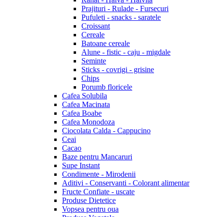
Prajituri - Rulade - Fursecuri
Pufuleti - snacks - saratele
Croissant
Cereale
Batoane cereale
Alune - fistic - caju - migdale
Seminte
Sticks - covrigi - grisine
Chips
Porumb floricele
Cafea Solubila
Cafea Macinata
Cafea Boabe
Cafea Monodoza
Ciocolata Calda - Cappucino
Ceai
Cacao
Baze pentru Mancaruri
Supe Instant
Condimente - Mirodenii
Aditivi - Conservanti - Colorant alimentar
Fructe Confiate - uscate
Produse Dietetice
Vopsea pentru oua