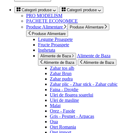
Categorii produse
Categorii produse
PRO MODELISM
PACHETE ECONOMICE
Produse Alimentare
Produse Alimentare
Produse Alimentare
Legume Proaspete
Fructe Proaspete
Inghetata
Alimente de Baza
Alimente de Baza
Alimente de Baza
Alimente de Baza
Zahar tos alb
Zahar Brun
Zahar pudra
Zahar plic - Zhar stick - Zahar cubic
Faina - Drojdie
Ulei de floarea soarelui
Ulei de masline
Malai
Orez - Fasole
Gris - Pesmet - Arpacas
Oua
Otet Romania
Otet import