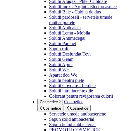
Solutii Aragaz - Plite -Cuptoare
Solutii Inox - Argint - Electrocasnice
Solutii Baie - Cabina de dus
Solutii pardoseli - servetele umede
multisuprafete
Solutii Anticalcar
Solutii Lemn - Mobila
Solutii Antimecegai
Solutii Parchet
Sapun rufe
Solutii Desfundat Tevi
Solutii Geam
Solutii Apret
Solutii Wc
Aparat deo Wc
Solutii pentru piele
Solutii Covoare - Perdele
Solutii intretinere textile
Colorant pentru revigorarea culorii
Cosmetice
Cosmetice
Cosmetice
Cosmetice
Servetele umede antibacteriene
Sapun solid antibacterial
Sapun lichid antibacterial
PROMOTII COSMETICE