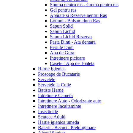
Spuma pentru ras - Crema pentru ras
Gel pentru ras
Aparate si Rezerve pentru Ras
Lotiuni - Balsam dupa Ras
Sapun Solid
Sapun Lichid
Sapun Lichid Rezerva
Pasta Dinti - Ata dentara
Periute Dinti
Apa de Gura
Intretinere picioare
Casete - Apa de Toaleta
Hartie Igienica
Prosoape de Bucatarie
Servetele
Servetele la Cutie
Batiste Hartie
Intretinere Camera
Intretinere Auto - Odorizante auto
Intretinere Incaltaminte
Insecticide
Scutece Adulti
Hartie igienica umeda
Baterii - Becuri - Prelungitoare
Alcool Sanitar