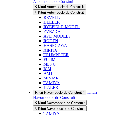
Automodele de Construit
Kituri Automodele de Construit
Kituri Automodele de Construit
REVELL
HELLER
RYEFIELD MODEL
ZVEZDA
AVD MODELS
RODEN
HASEGAWA
AIRFIX
TRUMPETER
FUJIMI
MENG
ICM
AMT
MINIART
TAMIYA
ITALERI
Kituri
Kituri Navomodele de Construit
Navomodele de Construit
Kituri Navomodele de Construit
Kituri Navomodele de Construit
TAMIYA