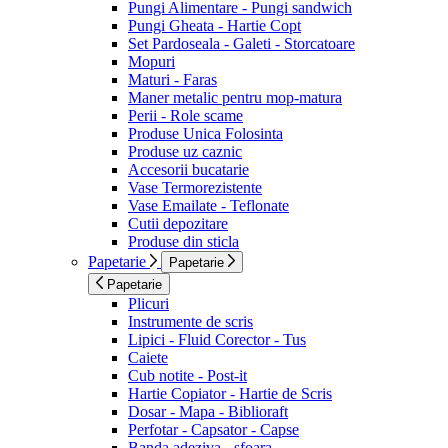
Pungi Alimentare - Pungi sandwich
Pungi Gheata - Hartie Copt
Set Pardoseala - Galeti - Storcatoare
Mopuri
Maturi - Faras
Maner metalic pentru mop-matura
Perii - Role scame
Produse Unica Folosinta
Produse uz caznic
Accesorii bucatarie
Vase Termorezistente
Vase Emailate - Teflonate
Cutii depozitare
Produse din sticla
Papetarie
Papetarie
Papetarie
Plicuri
Instrumente de scris
Lipici - Fluid Corector - Tus
Caiete
Cub notite - Post-it
Hartie Copiator - Hartie de Scris
Dosar - Mapa - Biblioraft
Perfotar - Capsator - Capse
Banda adeziva - sfoara