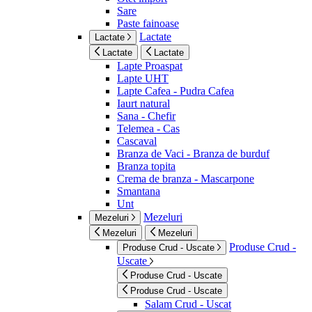
Sare
Paste fainoase
Lactate
Lactate
Lactate
Lactate
Lapte Proaspat
Lapte UHT
Lapte Cafea - Pudra Cafea
Iaurt natural
Sana - Chefir
Telemea - Cas
Cascaval
Branza de Vaci - Branza de burduf
Branza topita
Crema de branza - Mascarpone
Smantana
Unt
Mezeluri
Mezeluri
Mezeluri
Mezeluri
Produse Crud -
Produse Crud - Uscate
Uscate
Produse Crud - Uscate
Produse Crud - Uscate
Salam Crud - Uscat