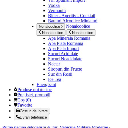
Vin Spumant Import
Vodka
Vermouth
Bitter - Aperitiv - Cocktail
Bauturi Alcoolice Miniaturi
Nonalcoolice
Nonalcoolice
Nonalcoolice
Nonalcoolice
Apa Minerala Romania
Apa Plata Romania
Apa Plata Import
Sucuri Acidulate
Sucuri Neacidulate
Nectar
Siropuri din Fructe
Suc din Rosii
Ice Tea
Energizant
Produse noi în stoc
Preț isteț, promoții
Coș
(
0
)
Favorite
Costuri de livrare
Livrări telefonice
Prima pagină
Modelism
Kituri Vehicule Militare Moderne