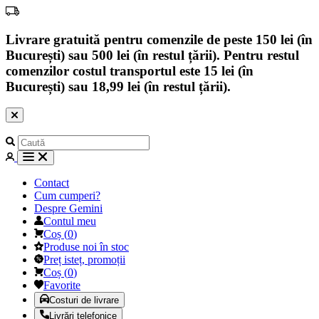
Livrare gratuită pentru comenzile de peste 150 lei (în
București) sau 500 lei (în restul țării). Pentru restul
comenzilor costul transportul este 15 lei (în
București) sau 18,99 lei (în restul țării).
Contact
Cum cumperi?
Despre Gemini
Contul meu
Coș
(
0
)
Produse noi în stoc
Preț isteț, promoții
Coș
(
0
)
Favorite
Costuri de livrare
Livrări telefonice