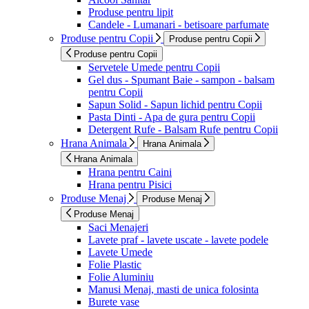
Produse pentru lipit
Candele - Lumanari - betisoare parfumate
Produse pentru Copii
Produse pentru Copii
Produse pentru Copii
Servetele Umede pentru Copii
Gel dus - Spumant Baie - sampon - balsam
pentru Copii
Sapun Solid - Sapun lichid pentru Copii
Pasta Dinti - Apa de gura pentru Copii
Detergent Rufe - Balsam Rufe pentru Copii
Hrana Animala
Hrana Animala
Hrana Animala
Hrana pentru Caini
Hrana pentru Pisici
Produse Menaj
Produse Menaj
Produse Menaj
Saci Menajeri
Lavete praf - lavete uscate - lavete podele
Lavete Umede
Folie Plastic
Folie Aluminiu
Manusi Menaj, masti de unica folosinta
Burete vase