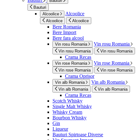
Bauturi
Bauturi
Bauturi
Alcoolice
Alcoolice
Alcoolice
Alcoolice
Bere Romania
Bere Import
Bere fara alcool
Vin rosu Romania
Vin rosu Romania
Vin rosu Romania
Vin rosu Romania
Crama Recas
Vin rose Romania
Vin rose Romania
Vin rose Romania
Vin rose Romania
Crama Oprisor
Vin alb Romania
Vin alb Romania
Vin alb Romania
Vin alb Romania
Crama Recas
Scotch Whisky
Single Malt Whisky
Whisky Cream
Bourbon Whisky
Gin
Liqueur
Bauturi Spirtoase Diverse