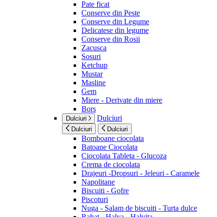
Pate ficat
Conserve din Peste
Conserve din Legume
Delicatese din legume
Conserve din Rosii
Zacusca
Sosuri
Ketchup
Mustar
Masline
Gem
Miere - Derivate din miere
Bors
Dulciuri
Dulciuri
Dulciuri
Dulciuri
Bomboane ciocolata
Batoane Ciocolata
Ciocolata Tableta - Glucoza
Crema de ciocolata
Drajeuri -Dropsuri - Jeleuri - Caramele
Napolitane
Biscuiti - Gofre
Piscoturi
Nuga - Salam de biscuiti - Turta dulce
Rahat - Halva - Halvita