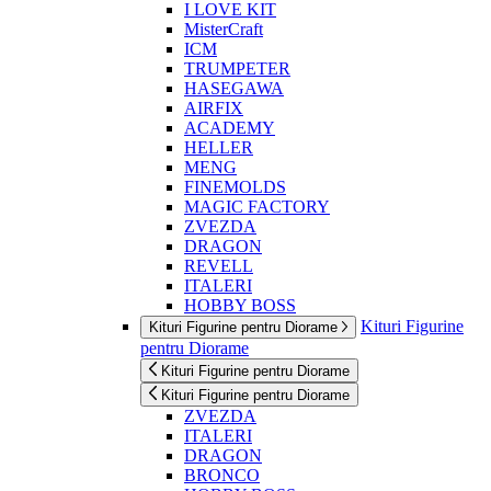
I LOVE KIT
MisterCraft
ICM
TRUMPETER
HASEGAWA
AIRFIX
ACADEMY
HELLER
MENG
FINEMOLDS
MAGIC FACTORY
ZVEZDA
DRAGON
REVELL
ITALERI
HOBBY BOSS
Kituri Figurine
Kituri Figurine pentru Diorame
pentru Diorame
Kituri Figurine pentru Diorame
Kituri Figurine pentru Diorame
ZVEZDA
ITALERI
DRAGON
BRONCO