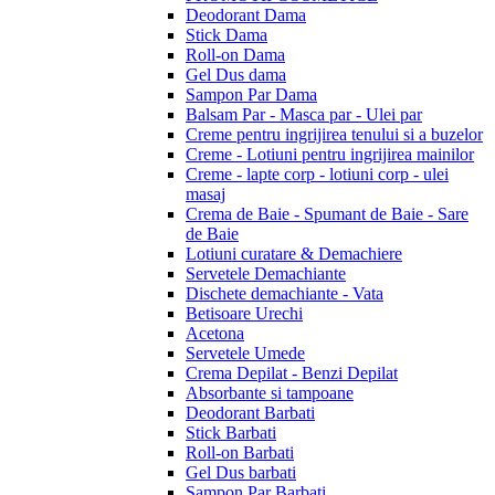
Deodorant Dama
Stick Dama
Roll-on Dama
Gel Dus dama
Sampon Par Dama
Balsam Par - Masca par - Ulei par
Creme pentru ingrijirea tenului si a buzelor
Creme - Lotiuni pentru ingrijirea mainilor
Creme - lapte corp - lotiuni corp - ulei
masaj
Crema de Baie - Spumant de Baie - Sare
de Baie
Lotiuni curatare & Demachiere
Servetele Demachiante
Dischete demachiante - Vata
Betisoare Urechi
Acetona
Servetele Umede
Crema Depilat - Benzi Depilat
Absorbante si tampoane
Deodorant Barbati
Stick Barbati
Roll-on Barbati
Gel Dus barbati
Sampon Par Barbati