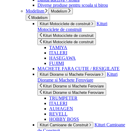
Diverse produse pentru scoala si birou
Modelism
Modelism
Modelism
Kituri
Kituri Motociclete de construit
Motociclete de construit
Kituri Motociclete de construit
Kituri Motociclete de construit
TAMIYA
ITALERI
HASEGAWA
FUJIMI
MACHETE FARA CUTIE / RESIGILATE
Kituri
Kituri Diorame si Machete Feroviare
Diorame si Machete Feroviare
Kituri Diorame si Machete Feroviare
Kituri Diorame si Machete Feroviare
TRUMPETER
ITALERI
AUHAGEN
REVELL
HOBBY BOSS
Kituri Camioane
Kituri Camioane de Construit
de Construit