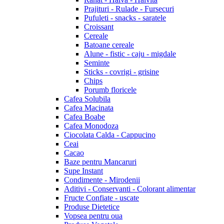
Prajituri - Rulade - Fursecuri
Pufuleti - snacks - saratele
Croissant
Cereale
Batoane cereale
Alune - fistic - caju - migdale
Seminte
Sticks - covrigi - grisine
Chips
Porumb floricele
Cafea Solubila
Cafea Macinata
Cafea Boabe
Cafea Monodoza
Ciocolata Calda - Cappucino
Ceai
Cacao
Baze pentru Mancaruri
Supe Instant
Condimente - Mirodenii
Aditivi - Conservanti - Colorant alimentar
Fructe Confiate - uscate
Produse Dietetice
Vopsea pentru oua