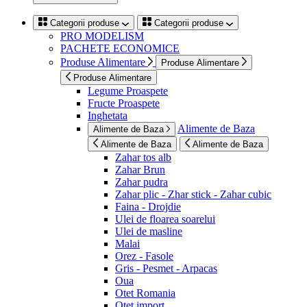
Categorii produse
Categorii produse
PRO MODELISM
PACHETE ECONOMICE
Produse Alimentare
Produse Alimentare
Produse Alimentare
Legume Proaspete
Fructe Proaspete
Inghetata
Alimente de Baza
Alimente de Baza
Alimente de Baza
Alimente de Baza
Zahar tos alb
Zahar Brun
Zahar pudra
Zahar plic - Zhar stick - Zahar cubic
Faina - Drojdie
Ulei de floarea soarelui
Ulei de masline
Malai
Orez - Fasole
Gris - Pesmet - Arpacas
Oua
Otet Romania
Otet import