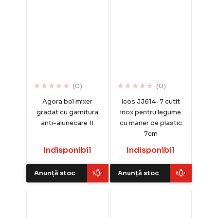
(0)
(0)
Agora bol mixer
Icos JJ614-7 cutit
gradat cu garnitura
inox pentru legume
anti-alunecare 1l
cu maner de plastic
7cm
Indisponibil
Indisponibil
Anunță stoc
Anunță stoc