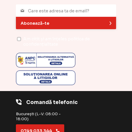
Abonează-te
Am citit și am înțeles
politica de
confidențialitate
Comandă telefonic
București (L-V: 08:00 -
18:00)
0749 033 344