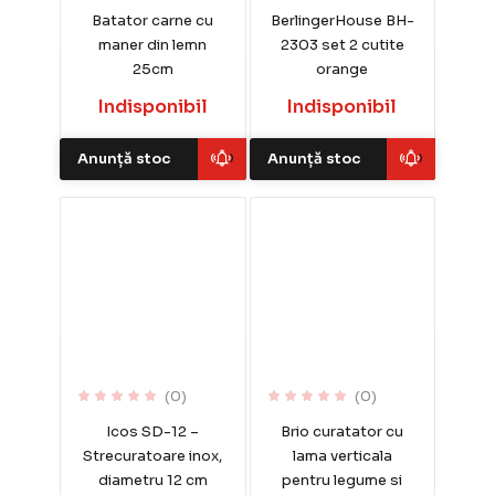
Batator carne cu
BerlingerHouse BH-
maner din lemn
2303 set 2 cutite
25cm
orange
Indisponibil
Indisponibil
Anunță stoc
Anunță stoc
(0)
(0)
Icos SD-12 –
Brio curatator cu
Strecuratoare inox,
lama verticala
diametru 12 cm
pentru legume si