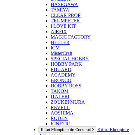
HASEGAWA
TAMIYA
CLEAR PROP
TRUMPETER
I LOVE KIT
AIRFIX
MAGIC FACTORY
HELLER
ICM
MisterCraft
SPECIAL HOBBY
HOBBY PARK
EDUARD
ACADEMY
BRONCO
HOBBY BOSS
TAKOM
ITALERI
ZOUKEI MURA
REVELL
AOSHIMA
RODEN
KINETIC
Kituri Elicoptere
Kituri Elicoptere de Construit