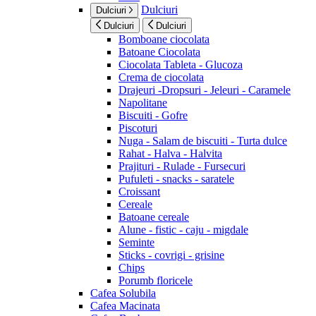
Dulciuri
Dulciuri
Dulciuri
Dulciuri
Bomboane ciocolata
Batoane Ciocolata
Ciocolata Tableta - Glucoza
Crema de ciocolata
Drajeuri -Dropsuri - Jeleuri - Caramele
Napolitane
Biscuiti - Gofre
Piscoturi
Nuga - Salam de biscuiti - Turta dulce
Rahat - Halva - Halvita
Prajituri - Rulade - Fursecuri
Pufuleti - snacks - saratele
Croissant
Cereale
Batoane cereale
Alune - fistic - caju - migdale
Seminte
Sticks - covrigi - grisine
Chips
Porumb floricele
Cafea Solubila
Cafea Macinata