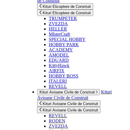
de Construit
Kituri Elicoptere de Construit
Kituri Elicoptere de Construit
TRUMPETER
ZVEZDA
HELLER
MIsterCraft
SPECIAL HOBBY
HOBBY PARK
ACADEMY
AMODEL
EDUARD
KittyHawk
AIRFIX
HOBBY BOSS
ITALERI
REVELL
Kituri
Kituri Avioane Civile de Construit
Avioane Civile de Construit
Kituri Avioane Civile de Construit
Kituri Avioane Civile de Construit
REVELL
RODEN
ZVEZDA