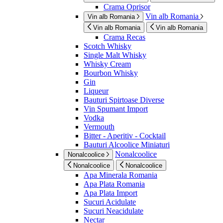
Crama Oprisor
Vin alb Romania
Vin alb Romania
Vin alb Romania
Vin alb Romania
Crama Recas
Scotch Whisky
Single Malt Whisky
Whisky Cream
Bourbon Whisky
Gin
Liqueur
Bauturi Spirtoase Diverse
Vin Spumant Import
Vodka
Vermouth
Bitter - Aperitiv - Cocktail
Bauturi Alcoolice Miniaturi
Nonalcoolice
Nonalcoolice
Nonalcoolice
Nonalcoolice
Apa Minerala Romania
Apa Plata Romania
Apa Plata Import
Sucuri Acidulate
Sucuri Neacidulate
Nectar