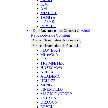
ICM
AMT
MINIART
TAMIYA
ITALERI
REVELL
Kituri
Kituri Navomodele de Construit
Navomodele de Construit
Kituri Navomodele de Construit
Kituri Navomodele de Construit
I LOVE KIT
MisterCraft
ICM
TRUMPETER
HASEGAWA
AIRFIX
ACADEMY
HELLER
MENG
FINEMOLDS
MAGIC FACTORY
ZVEZDA
DRAGON
REVELL