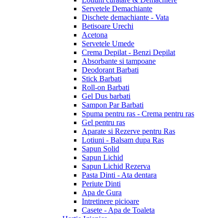
Servetele Demachiante
Dischete demachiante - Vata
Betisoare Urechi
Acetona
Servetele Umede
Crema Depilat - Benzi Depilat
Absorbante si tampoane
Deodorant Barbati
Stick Barbati
Roll-on Barbati
Gel Dus barbati
Sampon Par Barbati
Spuma pentru ras - Crema pentru ras
Gel pentru ras
Aparate si Rezerve pentru Ras
Lotiuni - Balsam dupa Ras
Sapun Solid
Sapun Lichid
Sapun Lichid Rezerva
Pasta Dinti - Ata dentara
Periute Dinti
Apa de Gura
Intretinere picioare
Casete - Apa de Toaleta