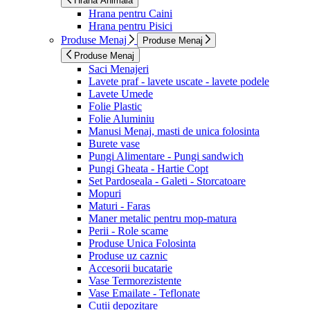
Hrana Animala
Hrana pentru Caini
Hrana pentru Pisici
Produse Menaj
Produse Menaj
Produse Menaj
Saci Menajeri
Lavete praf - lavete uscate - lavete podele
Lavete Umede
Folie Plastic
Folie Aluminiu
Manusi Menaj, masti de unica folosinta
Burete vase
Pungi Alimentare - Pungi sandwich
Pungi Gheata - Hartie Copt
Set Pardoseala - Galeti - Storcatoare
Mopuri
Maturi - Faras
Maner metalic pentru mop-matura
Perii - Role scame
Produse Unica Folosinta
Produse uz caznic
Accesorii bucatarie
Vase Termorezistente
Vase Emailate - Teflonate
Cutii depozitare