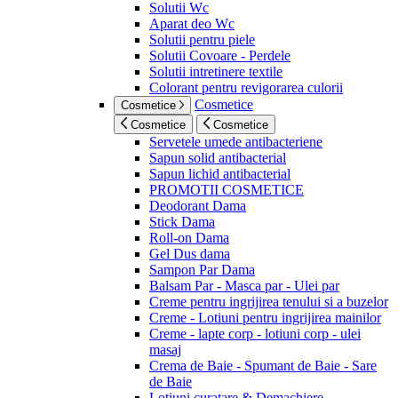
Solutii Wc
Aparat deo Wc
Solutii pentru piele
Solutii Covoare - Perdele
Solutii intretinere textile
Colorant pentru revigorarea culorii
Cosmetice
Cosmetice
Cosmetice
Cosmetice
Servetele umede antibacteriene
Sapun solid antibacterial
Sapun lichid antibacterial
PROMOTII COSMETICE
Deodorant Dama
Stick Dama
Roll-on Dama
Gel Dus dama
Sampon Par Dama
Balsam Par - Masca par - Ulei par
Creme pentru ingrijirea tenului si a buzelor
Creme - Lotiuni pentru ingrijirea mainilor
Creme - lapte corp - lotiuni corp - ulei
masaj
Crema de Baie - Spumant de Baie - Sare
de Baie
Lotiuni curatare & Demachiere