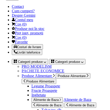
Contact
Cum cumperi?
Despre Gemini
Contul meu
Coș
(
0
)
Produse noi în stoc
Preț isteț, promoții
Coș
(
0
)
Favorite
Costuri de livrare
Livrări telefonice
Categorii produse
Categorii produse
PRO MODELISM
PACHETE ECONOMICE
Produse Alimentare
Produse Alimentare
Produse Alimentare
Legume Proaspete
Fructe Proaspete
Inghetata
Alimente de Baza
Alimente de Baza
Alimente de Baza
Alimente de Baza
Zahar tos alb