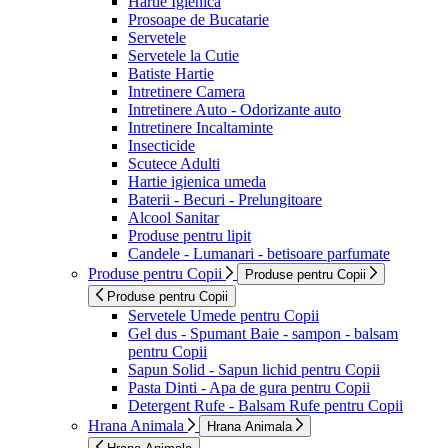
Hartie Igienica
Prosoape de Bucatarie
Servetele
Servetele la Cutie
Batiste Hartie
Intretinere Camera
Intretinere Auto - Odorizante auto
Intretinere Incaltaminte
Insecticide
Scutece Adulti
Hartie igienica umeda
Baterii - Becuri - Prelungitoare
Alcool Sanitar
Produse pentru lipit
Candele - Lumanari - betisoare parfumate
Produse pentru Copii
Produse pentru Copii
Produse pentru Copii
Servetele Umede pentru Copii
Gel dus - Spumant Baie - sampon - balsam
pentru Copii
Sapun Solid - Sapun lichid pentru Copii
Pasta Dinti - Apa de gura pentru Copii
Detergent Rufe - Balsam Rufe pentru Copii
Hrana Animala
Hrana Animala