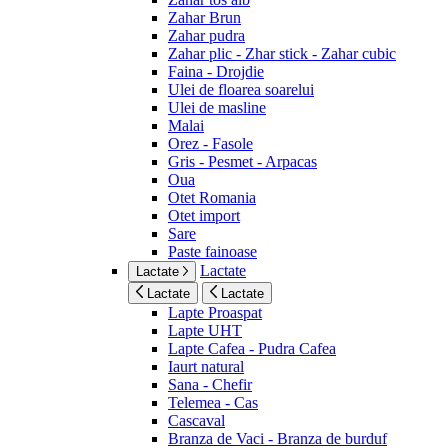
Zahar Brun
Zahar pudra
Zahar plic - Zhar stick - Zahar cubic
Faina - Drojdie
Ulei de floarea soarelui
Ulei de masline
Malai
Orez - Fasole
Gris - Pesmet - Arpacas
Oua
Otet Romania
Otet import
Sare
Paste fainoase
Lactate
Lactate
Lactate
Lactate
Lapte Proaspat
Lapte UHT
Lapte Cafea - Pudra Cafea
Iaurt natural
Sana - Chefir
Telemea - Cas
Cascaval
Branza de Vaci - Branza de burduf