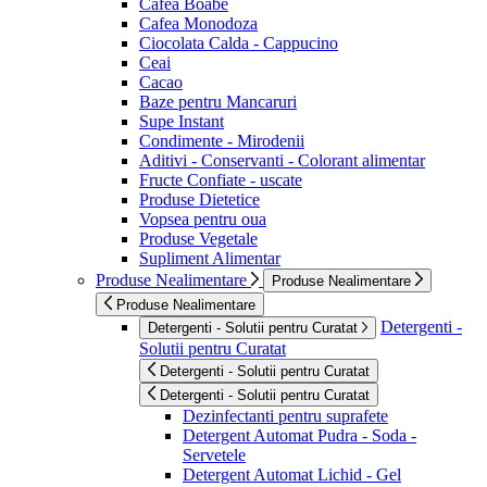
Cafea Boabe
Cafea Monodoza
Ciocolata Calda - Cappucino
Ceai
Cacao
Baze pentru Mancaruri
Supe Instant
Condimente - Mirodenii
Aditivi - Conservanti - Colorant alimentar
Fructe Confiate - uscate
Produse Dietetice
Vopsea pentru oua
Produse Vegetale
Supliment Alimentar
Produse Nealimentare
Produse Nealimentare
Produse Nealimentare
Detergenti -
Detergenti - Solutii pentru Curatat
Solutii pentru Curatat
Detergenti - Solutii pentru Curatat
Detergenti - Solutii pentru Curatat
Dezinfectanti pentru suprafete
Detergent Automat Pudra - Soda -
Servetele
Detergent Automat Lichid - Gel