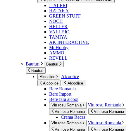
ITALERI
HATAKA
GREEN STUFF
NOCH
HELLER
VALLEJO
TAMIYA
AK INTERACTIVE
Mr.Hobby
AMMO
REVELL
Bauturi
Bauturi
Bauturi
Alcoolice
Alcoolice
Alcoolice
Alcoolice
Bere Romania
Bere Import
Bere fara alcool
Vin rosu Romania
Vin rosu Romania
Vin rosu Romania
Vin rosu Romania
Crama Recas
Vin rose Romania
Vin rose Romania
Vin rose Romania
Vin rose Romania