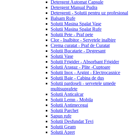
Detergent Automat Capsule
Detergent Manual Pudra
Detergenti - Solutii pentru uz profesional
Balsam Rufe
Solutii Masina Spalat Vase
Solutii Masina Spalat Rufe
Solutii Pete - Praf pete
Clor - Inalbitor - Servetele inalbire
Crema curatat - Praf de Curatat
Solutii Bucatarie - Degresant
Solutii Vase
Solutii Frigider - Absorbant Frigider
Solutii Aragaz - Plite -Cuptoare
Solutii Inox - Argint - Electrocasnice
Solutii Baie - Cabina de dus
Solutii pardoseli - servetele umede
multisuprafete
Solutii Anticalcar
Solutii Lemn - Mobila
Solutii Antimecegai
Solutii Parchet
Sapun rufe
Solutii Desfundat Tevi
Solutii Geam
Solutii Apret