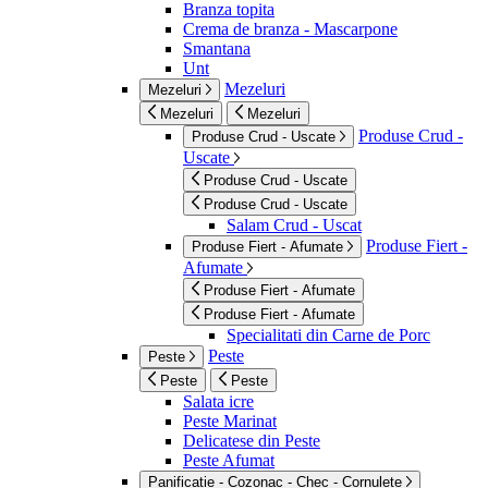
Branza topita
Crema de branza - Mascarpone
Smantana
Unt
Mezeluri
Mezeluri
Mezeluri
Mezeluri
Produse Crud -
Produse Crud - Uscate
Uscate
Produse Crud - Uscate
Produse Crud - Uscate
Salam Crud - Uscat
Produse Fiert -
Produse Fiert - Afumate
Afumate
Produse Fiert - Afumate
Produse Fiert - Afumate
Specialitati din Carne de Porc
Peste
Peste
Peste
Peste
Salata icre
Peste Marinat
Delicatese din Peste
Peste Afumat
Panificatie - Cozonac - Chec - Cornulete