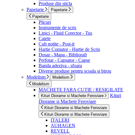
Produse din sticla
Papetarie
Papetarie
Papetarie
Plicuri
Instrumente de scris
Lipici - Fluid Corector - Tus
Caiete
Cub notite - Post-it
Hartie Copiator - Hartie de Scris
Dosar - Mapa - Biblioraft
Perfotar - Capsator - Capse
Banda adeziva - sfoara
Diverse produse pentru scoala si birou
Modelism
Modelism
Modelism
MACHETE FARA CUTIE / RESIGILATE
Kituri
Kituri Diorame si Machete Feroviare
Diorame si Machete Feroviare
Kituri Diorame si Machete Feroviare
Kituri Diorame si Machete Feroviare
ITALERI
AUHAGEN
REVELL