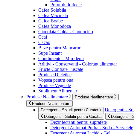
Porumb floricele
Cafea Solubila
Cafea Macinata
Cafea Boabe
Cafea Monodoza
Ciocolata Calda - Cappucino
Ceai
Cacao
Baze pentru Mancaruri
Supe Instant
Condimente - Mirodenii
Aditivi - Conservanti - Colorant alimentar
Fructe Confiate - uscate
Produse Dietetice
Vopsea pentru oua
Produse Vegetale
Supliment Alimentar
Produse Nealimentare
Produse Nealimentare
Produse Nealimentare
Detergenti - Sol
Detergenti - Solutii pentru Curatat
Detergenti - Solutii pentru Curatat
Detergenti - 
Dezinfectanti pentru suprafete
Detergent Automat Pudra - Soda - Servetele
Detergent Automat Lichid - Gel