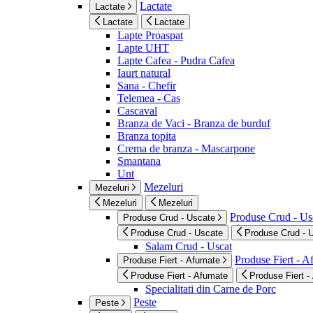
Lactate
Lactate
Lactate
Lactate
Lapte Proaspat
Lapte UHT
Lapte Cafea - Pudra Cafea
Iaurt natural
Sana - Chefir
Telemea - Cas
Cascaval
Branza de Vaci - Branza de burduf
Branza topita
Crema de branza - Mascarpone
Smantana
Unt
Mezeluri
Mezeluri
Mezeluri
Mezeluri
Produse Crud - Us
Produse Crud - Uscate
Produse Crud - Uscate
Produse Crud - 
Salam Crud - Uscat
Produse Fiert - 
Produse Fiert - Afumate
Produse Fiert - Afumate
Produse Fiert -
Specialitati din Carne de Porc
Peste
Peste