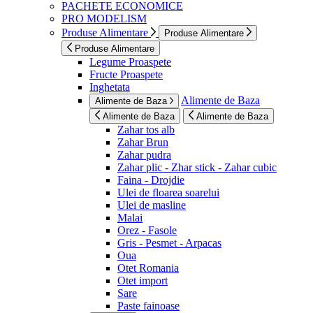
PACHETE ECONOMICE
PRO MODELISM
Produse Alimentare
Produse Alimentare
Produse Alimentare
Legume Proaspete
Fructe Proaspete
Inghetata
Alimente de Baza
Alimente de Baza
Alimente de Baza
Alimente de Baza
Zahar tos alb
Zahar Brun
Zahar pudra
Zahar plic - Zhar stick - Zahar cubic
Faina - Drojdie
Ulei de floarea soarelui
Ulei de masline
Malai
Orez - Fasole
Gris - Pesmet - Arpacas
Oua
Otet Romania
Otet import
Sare
Paste fainoase