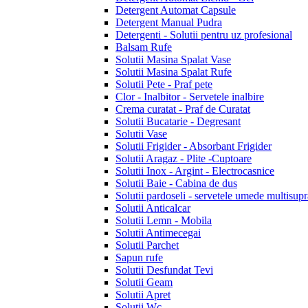
Detergent Automat Capsule
Detergent Manual Pudra
Detergenti - Solutii pentru uz profesional
Balsam Rufe
Solutii Masina Spalat Vase
Solutii Masina Spalat Rufe
Solutii Pete - Praf pete
Clor - Inalbitor - Servetele inalbire
Crema curatat - Praf de Curatat
Solutii Bucatarie - Degresant
Solutii Vase
Solutii Frigider - Absorbant Frigider
Solutii Aragaz - Plite -Cuptoare
Solutii Inox - Argint - Electrocasnice
Solutii Baie - Cabina de dus
Solutii pardoseli - servetele umede multisupr
Solutii Anticalcar
Solutii Lemn - Mobila
Solutii Antimecegai
Solutii Parchet
Sapun rufe
Solutii Desfundat Tevi
Solutii Geam
Solutii Apret
Solutii Wc