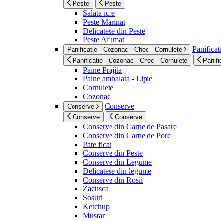
Peste
Peste
Salata icre
Peste Marinat
Delicatese din Peste
Peste Afumat
Panificat
Panificatie - Cozonac - Chec - Cornulete
Panificatie - Cozonac - Chec - Cornulete
Panifi
Paine Prajita
Paine ambalata - Lipie
Cornulete
Cozonac
Conserve
Conserve
Conserve
Conserve
Conserve din Carne de Pasare
Conserve din Carne de Porc
Pate ficat
Conserve din Peste
Conserve din Legume
Delicatese din legume
Conserve din Rosii
Zacusca
Sosuri
Ketchup
Mustar