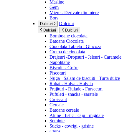
Masline
Gem
Miere - Derivate din miere
Bors
Dulciuri
Dulciuri
Dulciuri
Dulciuri
Bomboane ciocolata
Batoane Ciocolata
Ciocolata Tableta - Glucoza
Crema de ciocolata
Drajeuri -Dropsuri - Jeleuri - Caramele
Napolitane
Biscuiti - Gofre
Piscoturi
Nuga - Salam de biscuiti - Turta dulce
Rahat - Halva - Halvita
Prajituri - Rulade - Fursecuri
Pufuleti - snacks - saratele
Croissant
Cereale
Batoane cereale
Alune - fistic - caju - migdale
Seminte
Sticks - covrigi - grisine
Chips