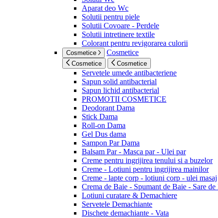
Aparat deo Wc
Solutii pentru piele
Solutii Covoare - Perdele
Solutii intretinere textile
Colorant pentru revigorarea culorii
Cosmetice
Cosmetice
Cosmetice
Cosmetice
Servetele umede antibacteriene
Sapun solid antibacterial
Sapun lichid antibacterial
PROMOTII COSMETICE
Deodorant Dama
Stick Dama
Roll-on Dama
Gel Dus dama
Sampon Par Dama
Balsam Par - Masca par - Ulei par
Creme pentru ingrijirea tenului si a buzelor
Creme - Lotiuni pentru ingrijirea mainilor
Creme - lapte corp - lotiuni corp - ulei masaj
Crema de Baie - Spumant de Baie - Sare de
Lotiuni curatare & Demachiere
Servetele Demachiante
Dischete demachiante - Vata