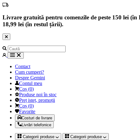
Livrare gratuită pentru comenzile de peste 150 lei (în B
18,99 lei (în restul țării).
Contact
Cum cumperi?
Despre Gemini
Contul meu
Coș
(
0
)
Produse noi în stoc
Preț isteț, promoții
Coș
(
0
)
Favorite
Costuri de livrare
Livrări telefonice
Categorii produse
Categorii produse