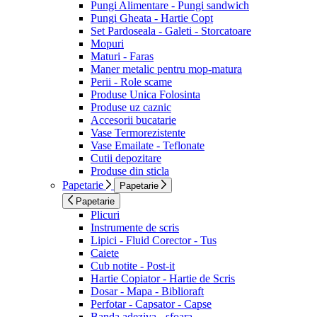
Pungi Alimentare - Pungi sandwich
Pungi Gheata - Hartie Copt
Set Pardoseala - Galeti - Storcatoare
Mopuri
Maturi - Faras
Maner metalic pentru mop-matura
Perii - Role scame
Produse Unica Folosinta
Produse uz caznic
Accesorii bucatarie
Vase Termorezistente
Vase Emailate - Teflonate
Cutii depozitare
Produse din sticla
Papetarie
Papetarie
Papetarie
Plicuri
Instrumente de scris
Lipici - Fluid Corector - Tus
Caiete
Cub notite - Post-it
Hartie Copiator - Hartie de Scris
Dosar - Mapa - Biblioraft
Perfotar - Capsator - Capse
Banda adeziva - sfoara