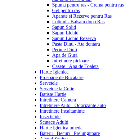
Spuma pentru ras - Crema pentru ras
Gel pentru ras
Aparate si Rezerve pentru Ras
Lotiuni - Balsam dupa Ras
Sapun Solid
Sapun Lichid
Sapun Lichid Rezerva
Pasta Dinti - Ata dentara
Periute Dinti
Apa de Gura
Intretinere picioare
Casete - Apa de Toaleta
Hartie Igienica
Prosoape de Bucatarie
Servetele
Servetele la Cutie
Batiste Hartie
Intretinere Camera
Intretinere Auto - Odorizante auto
Intretinere Incaltaminte
Insecticide
Scutece Adulti
Hartie igienica umeda
Baterii - Becuri - Prelungitoare
Alcool Sanitar