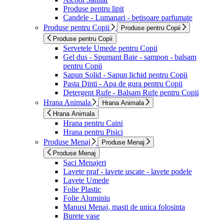
Produse pentru lipit
Candele - Lumanari - betisoare parfumate
Produse pentru Copii
Produse pentru Copii
Produse pentru Copii
Servetele Umede pentru Copii
Gel dus - Spumant Baie - sampon - balsam
pentru Copii
Sapun Solid - Sapun lichid pentru Copii
Pasta Dinti - Apa de gura pentru Copii
Detergent Rufe - Balsam Rufe pentru Copii
Hrana Animala
Hrana Animala
Hrana Animala
Hrana pentru Caini
Hrana pentru Pisici
Produse Menaj
Produse Menaj
Produse Menaj
Saci Menajeri
Lavete praf - lavete uscate - lavete podele
Lavete Umede
Folie Plastic
Folie Aluminiu
Manusi Menaj, masti de unica folosinta
Burete vase