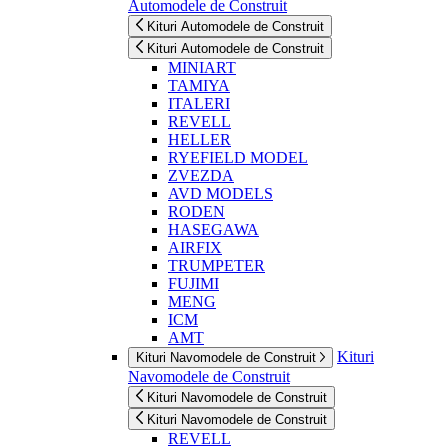
Automodele de Construit
Kituri Automodele de Construit
Kituri Automodele de Construit
MINIART
TAMIYA
ITALERI
REVELL
HELLER
RYEFIELD MODEL
ZVEZDA
AVD MODELS
RODEN
HASEGAWA
AIRFIX
TRUMPETER
FUJIMI
MENG
ICM
AMT
Kituri
Kituri Navomodele de Construit
Navomodele de Construit
Kituri Navomodele de Construit
Kituri Navomodele de Construit
REVELL