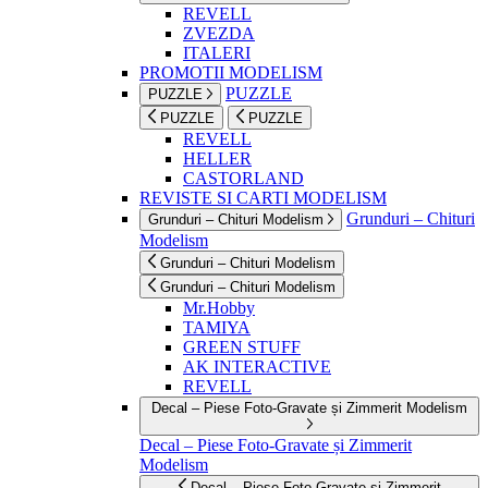
REVELL
ZVEZDA
ITALERI
PROMOTII MODELISM
PUZZLE
PUZZLE
PUZZLE
PUZZLE
REVELL
HELLER
CASTORLAND
REVISTE SI CARTI MODELISM
Grunduri – Chituri
Grunduri – Chituri Modelism
Modelism
Grunduri – Chituri Modelism
Grunduri – Chituri Modelism
Mr.Hobby
TAMIYA
GREEN STUFF
AK INTERACTIVE
REVELL
Decal – Piese Foto-Gravate și Zimmerit Modelism
Decal – Piese Foto-Gravate și Zimmerit
Modelism
Decal – Piese Foto-Gravate și Zimmerit