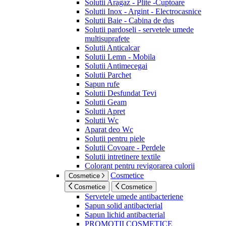
Solutii Aragaz - Plite -Cuptoare
Solutii Inox - Argint - Electrocasnice
Solutii Baie - Cabina de dus
Solutii pardoseli - servetele umede
multisuprafete
Solutii Anticalcar
Solutii Lemn - Mobila
Solutii Antimecegai
Solutii Parchet
Sapun rufe
Solutii Desfundat Tevi
Solutii Geam
Solutii Apret
Solutii Wc
Aparat deo Wc
Solutii pentru piele
Solutii Covoare - Perdele
Solutii intretinere textile
Colorant pentru revigorarea culorii
Cosmetice
Cosmetice
Cosmetice
Cosmetice
Servetele umede antibacteriene
Sapun solid antibacterial
Sapun lichid antibacterial
PROMOTII COSMETICE