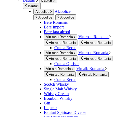
Bauturi
Bauturi
Bauturi
Alcoolice
Alcoolice
Alcoolice
Alcoolice
Bere Romania
Bere Import
Bere fara alcool
Vin rosu Romania
Vin rosu Romania
Vin rosu Romania
Vin rosu Romania
Crama Recas
Vin rose Romania
Vin rose Romania
Vin rose Romania
Vin rose Romania
Crama Oprisor
Vin alb Romania
Vin alb Romania
Vin alb Romania
Vin alb Romania
Crama Recas
Scotch Whisky
Single Malt Whisky
Whisky Cream
Bourbon Whisky
Gin
Liqueur
Bauturi Spirtoase Diverse