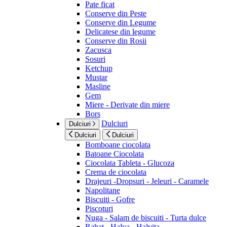
Pate ficat
Conserve din Peste
Conserve din Legume
Delicatese din legume
Conserve din Rosii
Zacusca
Sosuri
Ketchup
Mustar
Masline
Gem
Miere - Derivate din miere
Bors
Dulciuri
Dulciuri
Dulciuri
Dulciuri
Bomboane ciocolata
Batoane Ciocolata
Ciocolata Tableta - Glucoza
Crema de ciocolata
Drajeuri -Dropsuri - Jeleuri - Caramele
Napolitane
Biscuiti - Gofre
Piscoturi
Nuga - Salam de biscuiti - Turta dulce
Rahat - Halva - Halvita