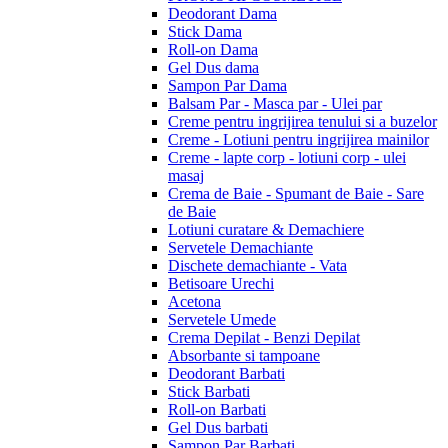
Deodorant Dama
Stick Dama
Roll-on Dama
Gel Dus dama
Sampon Par Dama
Balsam Par - Masca par - Ulei par
Creme pentru ingrijirea tenului si a buzelor
Creme - Lotiuni pentru ingrijirea mainilor
Creme - lapte corp - lotiuni corp - ulei
masaj
Crema de Baie - Spumant de Baie - Sare
de Baie
Lotiuni curatare & Demachiere
Servetele Demachiante
Dischete demachiante - Vata
Betisoare Urechi
Acetona
Servetele Umede
Crema Depilat - Benzi Depilat
Absorbante si tampoane
Deodorant Barbati
Stick Barbati
Roll-on Barbati
Gel Dus barbati
Sampon Par Barbati