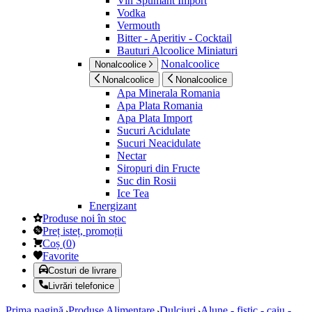
Vin Spumant Import
Vodka
Vermouth
Bitter - Aperitiv - Cocktail
Bauturi Alcoolice Miniaturi
Nonalcoolice
Nonalcoolice
Nonalcoolice
Nonalcoolice
Apa Minerala Romania
Apa Plata Romania
Apa Plata Import
Sucuri Acidulate
Sucuri Neacidulate
Nectar
Siropuri din Fructe
Suc din Rosii
Ice Tea
Energizant
Produse noi în stoc
Preț isteț, promoții
Coș
(
0
)
Favorite
Costuri de livrare
Livrări telefonice
Prima pagină
Produse Alimentare
Dulciuri
Alune - fistic - caju -