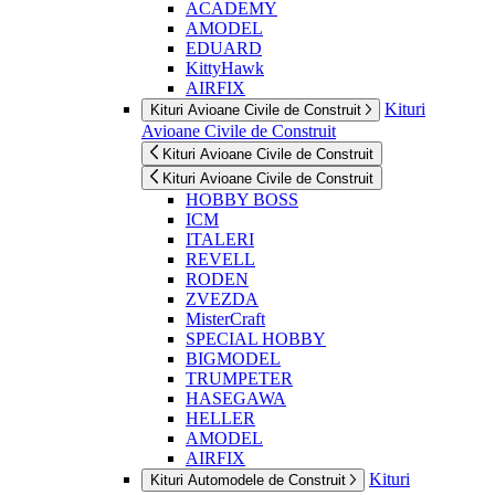
ACADEMY
AMODEL
EDUARD
KittyHawk
AIRFIX
Kituri
Kituri Avioane Civile de Construit
Avioane Civile de Construit
Kituri Avioane Civile de Construit
Kituri Avioane Civile de Construit
HOBBY BOSS
ICM
ITALERI
REVELL
RODEN
ZVEZDA
MisterCraft
SPECIAL HOBBY
BIGMODEL
TRUMPETER
HASEGAWA
HELLER
AMODEL
AIRFIX
Kituri
Kituri Automodele de Construit