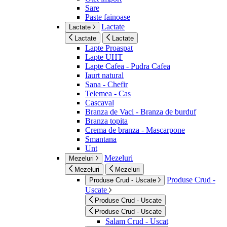
Sare
Paste fainoase
Lactate
Lactate
Lactate
Lactate
Lapte Proaspat
Lapte UHT
Lapte Cafea - Pudra Cafea
Iaurt natural
Sana - Chefir
Telemea - Cas
Cascaval
Branza de Vaci - Branza de burduf
Branza topita
Crema de branza - Mascarpone
Smantana
Unt
Mezeluri
Mezeluri
Mezeluri
Mezeluri
Produse Crud -
Produse Crud - Uscate
Uscate
Produse Crud - Uscate
Produse Crud - Uscate
Salam Crud - Uscat