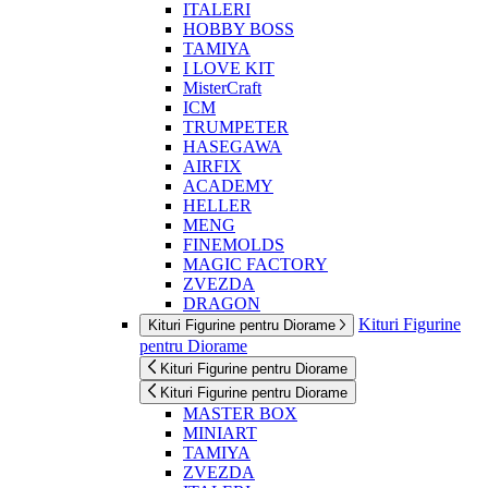
ITALERI
HOBBY BOSS
TAMIYA
I LOVE KIT
MisterCraft
ICM
TRUMPETER
HASEGAWA
AIRFIX
ACADEMY
HELLER
MENG
FINEMOLDS
MAGIC FACTORY
ZVEZDA
DRAGON
Kituri Figurine
Kituri Figurine pentru Diorame
pentru Diorame
Kituri Figurine pentru Diorame
Kituri Figurine pentru Diorame
MASTER BOX
MINIART
TAMIYA
ZVEZDA