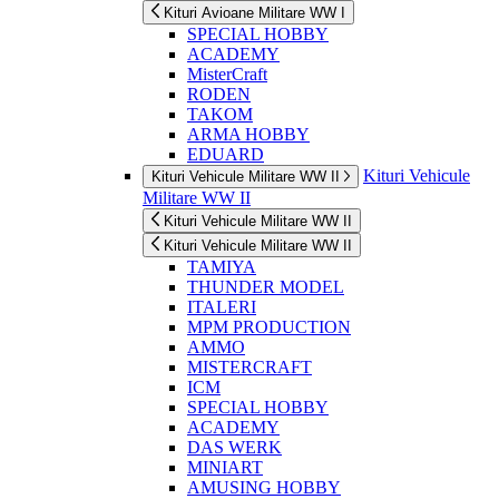
Kituri Avioane Militare WW I
SPECIAL HOBBY
ACADEMY
MisterCraft
RODEN
TAKOM
ARMA HOBBY
EDUARD
Kituri Vehicule
Kituri Vehicule Militare WW II
Militare WW II
Kituri Vehicule Militare WW II
Kituri Vehicule Militare WW II
TAMIYA
THUNDER MODEL
ITALERI
MPM PRODUCTION
AMMO
MISTERCRAFT
ICM
SPECIAL HOBBY
ACADEMY
DAS WERK
MINIART
AMUSING HOBBY