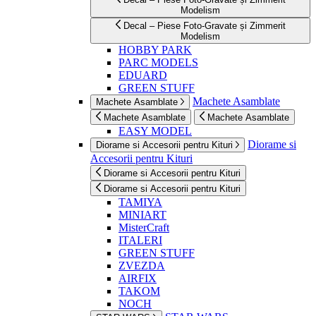
Modelism
Decal – Piese Foto-Gravate și Zimmerit
Modelism
HOBBY PARK
PARC MODELS
EDUARD
GREEN STUFF
Machete Asamblate
Machete Asamblate
Machete Asamblate
Machete Asamblate
EASY MODEL
Diorame si
Diorame si Accesorii pentru Kituri
Accesorii pentru Kituri
Diorame si Accesorii pentru Kituri
Diorame si Accesorii pentru Kituri
TAMIYA
MINIART
MisterCraft
ITALERI
GREEN STUFF
ZVEZDA
AIRFIX
TAKOM
NOCH