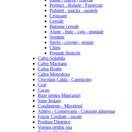
Prajituri - Rulade - Fursecuri
Pufuleti - snacks - saratele
Croissant
Cereale
Batoane cereale
Alune - fistic - caju - migdale
Seminte
Sticks - covrigi - grisine
Chips
Porumb floricele
Cafea Solubila
Cafea Macinata
Cafea Boabe
Cafea Monodoza
Ciocolata Calda - Cappucino
Ceai
Cacao
Baze pentru Mancaruri
Supe Instant
Condimente - Mirodenii
Aditivi - Conservanti - Colorant alimentar
Fructe Confiate - uscate
Produse Dietetice
Vopsea pentru oua