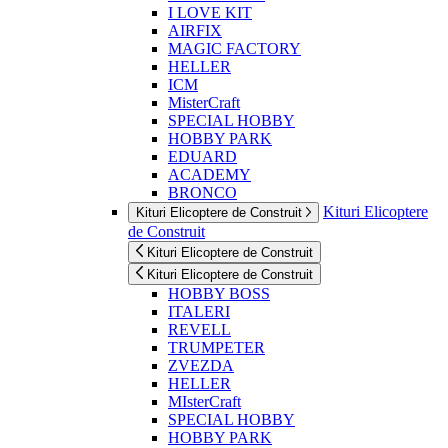
I LOVE KIT
AIRFIX
MAGIC FACTORY
HELLER
ICM
MisterCraft
SPECIAL HOBBY
HOBBY PARK
EDUARD
ACADEMY
BRONCO
Kituri Elicoptere
Kituri Elicoptere de Construit
de Construit
Kituri Elicoptere de Construit
Kituri Elicoptere de Construit
HOBBY BOSS
ITALERI
REVELL
TRUMPETER
ZVEZDA
HELLER
MIsterCraft
SPECIAL HOBBY
HOBBY PARK