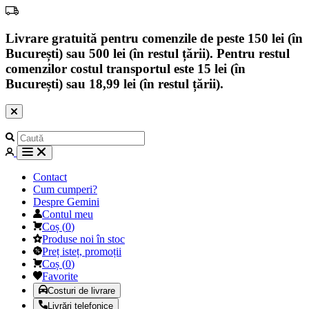
Livrare gratuită pentru comenzile de peste 150 lei (în
București) sau 500 lei (în restul țării). Pentru restul
comenzilor costul transportul este 15 lei (în
București) sau 18,99 lei (în restul țării).
Contact
Cum cumperi?
Despre Gemini
Contul meu
Coș
(
0
)
Produse noi în stoc
Preț isteț, promoții
Coș
(
0
)
Favorite
Costuri de livrare
Livrări telefonice