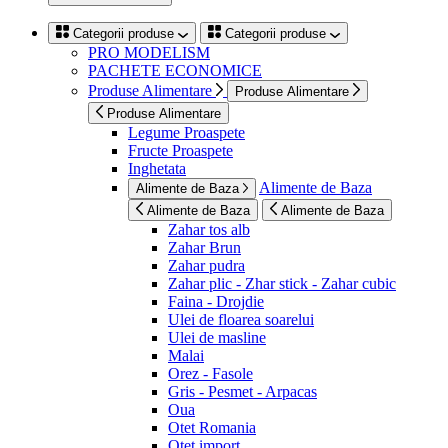
Categorii produse
Categorii produse
PRO MODELISM
PACHETE ECONOMICE
Produse Alimentare
Produse Alimentare
Produse Alimentare
Legume Proaspete
Fructe Proaspete
Inghetata
Alimente de Baza
Alimente de Baza
Alimente de Baza
Alimente de Baza
Zahar tos alb
Zahar Brun
Zahar pudra
Zahar plic - Zhar stick - Zahar cubic
Faina - Drojdie
Ulei de floarea soarelui
Ulei de masline
Malai
Orez - Fasole
Gris - Pesmet - Arpacas
Oua
Otet Romania
Otet import