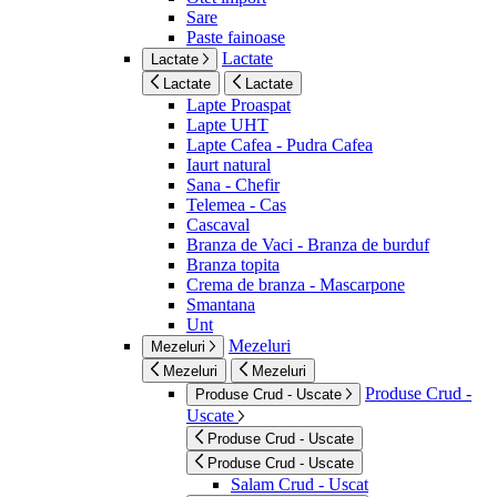
Sare
Paste fainoase
Lactate
Lactate
Lactate
Lactate
Lapte Proaspat
Lapte UHT
Lapte Cafea - Pudra Cafea
Iaurt natural
Sana - Chefir
Telemea - Cas
Cascaval
Branza de Vaci - Branza de burduf
Branza topita
Crema de branza - Mascarpone
Smantana
Unt
Mezeluri
Mezeluri
Mezeluri
Mezeluri
Produse Crud -
Produse Crud - Uscate
Uscate
Produse Crud - Uscate
Produse Crud - Uscate
Salam Crud - Uscat