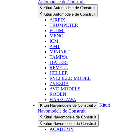
Automodele de Construit
Kituri Automodele de Construit
Kituri Automodele de Construit
AIRFIX
TRUMPETER
FUJIMI
MENG
ICM
AMT
MINIART
TAMIYA
ITALERI
REVELL
HELLER
RYEFIELD MODEL
ZVEZDA
AVD MODELS
RODEN
HASEGAWA
Kituri
Kituri Navomodele de Construit
Navomodele de Construit
Kituri Navomodele de Construit
Kituri Navomodele de Construit
ACADEMY