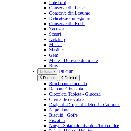
Pate ficat
Conserve din Peste
Conserve din Legume
Delicatese din legume
Conserve din Rosii
Zacusca
Sosuri
Ketchup
Mustar
Masline
Gem
Miere - Derivate din miere
Bors
Dulciuri
Dulciuri
Dulciuri
Dulciuri
Bomboane ciocolata
Batoane Ciocolata
Ciocolata Tableta - Glucoza
Crema de ciocolata
Drajeuri -Dropsuri - Jeleuri - Caramele
Napolitane
Biscuiti - Gofre
Piscoturi
Nuga - Salam de biscuiti - Turta dulce
Rahat - Halva - Halvita