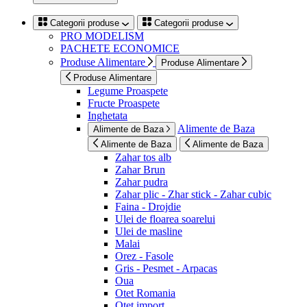
Categorii produse
Categorii produse
PRO MODELISM
PACHETE ECONOMICE
Produse Alimentare
Produse Alimentare
Produse Alimentare
Legume Proaspete
Fructe Proaspete
Inghetata
Alimente de Baza
Alimente de Baza
Alimente de Baza
Alimente de Baza
Zahar tos alb
Zahar Brun
Zahar pudra
Zahar plic - Zhar stick - Zahar cubic
Faina - Drojdie
Ulei de floarea soarelui
Ulei de masline
Malai
Orez - Fasole
Gris - Pesmet - Arpacas
Oua
Otet Romania
Otet import