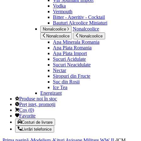
Vin Spumant Import
Vodka
Vermouth
Bitter - Aperitiv - Cocktail
Bauturi Alcoolice Miniaturi
Nonalcoolice
Nonalcoolice
Nonalcoolice
Nonalcoolice
Apa Minerala Romania
Apa Plata Romania
Apa Plata Import
Sucuri Acidulate
Sucuri Neacidulate
Nectar
Siropuri din Fructe
Suc din Rosii
Ice Tea
Energizant
Produse noi în stoc
Preț isteț, promoții
Coș
(
0
)
Favorite
Costuri de livrare
Livrări telefonice
Prima pagină
Modelism
Kituri Avioane Militare WW II
ICM