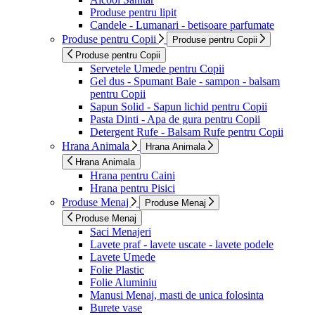
Produse pentru lipit
Candele - Lumanari - betisoare parfumate
Produse pentru Copii
Produse pentru Copii
Produse pentru Copii
Servetele Umede pentru Copii
Gel dus - Spumant Baie - sampon - balsam
pentru Copii
Sapun Solid - Sapun lichid pentru Copii
Pasta Dinti - Apa de gura pentru Copii
Detergent Rufe - Balsam Rufe pentru Copii
Hrana Animala
Hrana Animala
Hrana Animala
Hrana pentru Caini
Hrana pentru Pisici
Produse Menaj
Produse Menaj
Produse Menaj
Saci Menajeri
Lavete praf - lavete uscate - lavete podele
Lavete Umede
Folie Plastic
Folie Aluminiu
Manusi Menaj, masti de unica folosinta
Burete vase