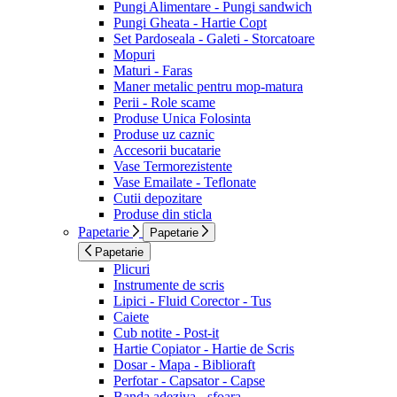
Pungi Alimentare - Pungi sandwich
Pungi Gheata - Hartie Copt
Set Pardoseala - Galeti - Storcatoare
Mopuri
Maturi - Faras
Maner metalic pentru mop-matura
Perii - Role scame
Produse Unica Folosinta
Produse uz caznic
Accesorii bucatarie
Vase Termorezistente
Vase Emailate - Teflonate
Cutii depozitare
Produse din sticla
Papetarie
Papetarie
Papetarie
Plicuri
Instrumente de scris
Lipici - Fluid Corector - Tus
Caiete
Cub notite - Post-it
Hartie Copiator - Hartie de Scris
Dosar - Mapa - Biblioraft
Perfotar - Capsator - Capse
Banda adeziva - sfoara