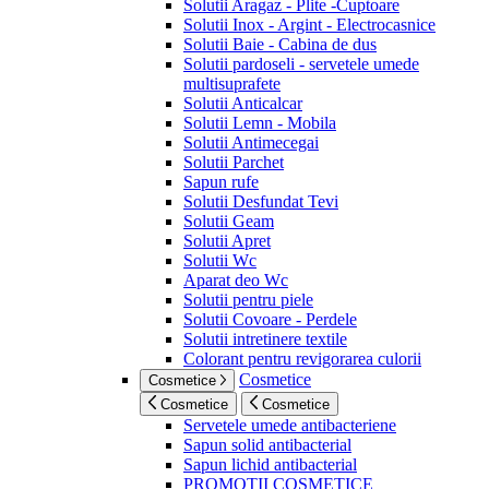
Solutii Aragaz - Plite -Cuptoare
Solutii Inox - Argint - Electrocasnice
Solutii Baie - Cabina de dus
Solutii pardoseli - servetele umede
multisuprafete
Solutii Anticalcar
Solutii Lemn - Mobila
Solutii Antimecegai
Solutii Parchet
Sapun rufe
Solutii Desfundat Tevi
Solutii Geam
Solutii Apret
Solutii Wc
Aparat deo Wc
Solutii pentru piele
Solutii Covoare - Perdele
Solutii intretinere textile
Colorant pentru revigorarea culorii
Cosmetice
Cosmetice
Cosmetice
Cosmetice
Servetele umede antibacteriene
Sapun solid antibacterial
Sapun lichid antibacterial
PROMOTII COSMETICE