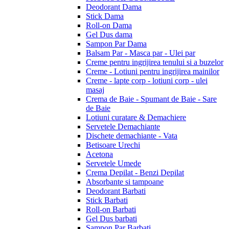
Deodorant Dama
Stick Dama
Roll-on Dama
Gel Dus dama
Sampon Par Dama
Balsam Par - Masca par - Ulei par
Creme pentru ingrijirea tenului si a buzelor
Creme - Lotiuni pentru ingrijirea mainilor
Creme - lapte corp - lotiuni corp - ulei
masaj
Crema de Baie - Spumant de Baie - Sare
de Baie
Lotiuni curatare & Demachiere
Servetele Demachiante
Dischete demachiante - Vata
Betisoare Urechi
Acetona
Servetele Umede
Crema Depilat - Benzi Depilat
Absorbante si tampoane
Deodorant Barbati
Stick Barbati
Roll-on Barbati
Gel Dus barbati
Sampon Par Barbati