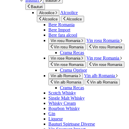
Bauturi
Bauturi
Bauturi
Alcoolice
Alcoolice
Alcoolice
Alcoolice
Bere Romania
Bere Import
Bere fara alcool
Vin rosu Romania
Vin rosu Romania
Vin rosu Romania
Vin rosu Romania
Crama Recas
Vin rose Romania
Vin rose Romania
Vin rose Romania
Vin rose Romania
Crama Oprisor
Vin alb Romania
Vin alb Romania
Vin alb Romania
Vin alb Romania
Crama Recas
Scotch Whisky
Single Malt Whisky
Whisky Cream
Bourbon Whisky
Gin
Liqueur
Bauturi Spirtoase Diverse