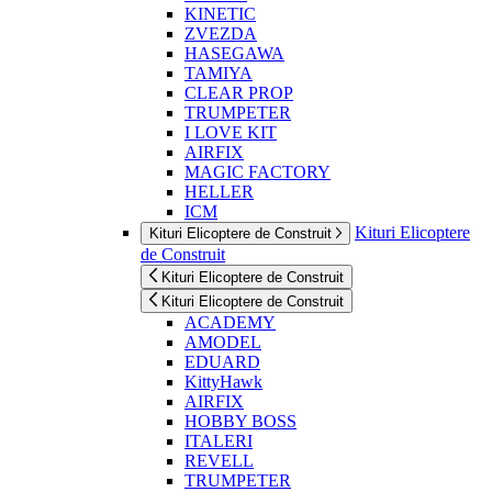
KINETIC
ZVEZDA
HASEGAWA
TAMIYA
CLEAR PROP
TRUMPETER
I LOVE KIT
AIRFIX
MAGIC FACTORY
HELLER
ICM
Kituri Elicoptere
Kituri Elicoptere de Construit
de Construit
Kituri Elicoptere de Construit
Kituri Elicoptere de Construit
ACADEMY
AMODEL
EDUARD
KittyHawk
AIRFIX
HOBBY BOSS
ITALERI
REVELL
TRUMPETER