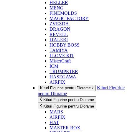
HELLER
MENG
FINEMOLDS
MAGIC FACTORY
ZVEZDA
DRAGON
REVELL
ITALERI
HOBBY BOSS
TAMIYA
I LOVE KIT
MisterCraft
ICM
TRUMPETER
HASEGAWA
AIRFIX
Kituri Figurine
Kituri Figurine pentru Diorame
pentru Diorame
Kituri Figurine pentru Diorame
Kituri Figurine pentru Diorame
MARS
AIRFIX
HAT
MASTER BOX