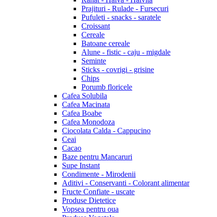
Prajituri - Rulade - Fursecuri
Pufuleti - snacks - saratele
Croissant
Cereale
Batoane cereale
Alune - fistic - caju - migdale
Seminte
Sticks - covrigi - grisine
Chips
Porumb floricele
Cafea Solubila
Cafea Macinata
Cafea Boabe
Cafea Monodoza
Ciocolata Calda - Cappucino
Ceai
Cacao
Baze pentru Mancaruri
Supe Instant
Condimente - Mirodenii
Aditivi - Conservanti - Colorant alimentar
Fructe Confiate - uscate
Produse Dietetice
Vopsea pentru oua