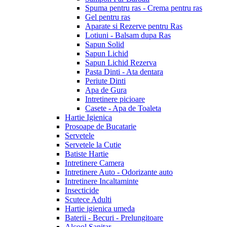
Spuma pentru ras - Crema pentru ras
Gel pentru ras
Aparate si Rezerve pentru Ras
Lotiuni - Balsam dupa Ras
Sapun Solid
Sapun Lichid
Sapun Lichid Rezerva
Pasta Dinti - Ata dentara
Periute Dinti
Apa de Gura
Intretinere picioare
Casete - Apa de Toaleta
Hartie Igienica
Prosoape de Bucatarie
Servetele
Servetele la Cutie
Batiste Hartie
Intretinere Camera
Intretinere Auto - Odorizante auto
Intretinere Incaltaminte
Insecticide
Scutece Adulti
Hartie igienica umeda
Baterii - Becuri - Prelungitoare
Alcool Sanitar