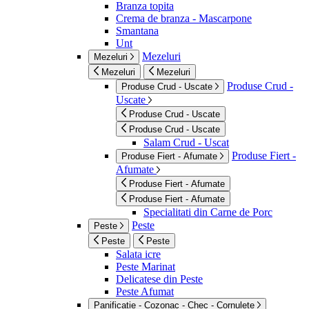
Branza topita
Crema de branza - Mascarpone
Smantana
Unt
Mezeluri
Mezeluri
Mezeluri
Mezeluri
Produse Crud -
Produse Crud - Uscate
Uscate
Produse Crud - Uscate
Produse Crud - Uscate
Salam Crud - Uscat
Produse Fiert -
Produse Fiert - Afumate
Afumate
Produse Fiert - Afumate
Produse Fiert - Afumate
Specialitati din Carne de Porc
Peste
Peste
Peste
Peste
Salata icre
Peste Marinat
Delicatese din Peste
Peste Afumat
Panificatie - Cozonac - Chec - Cornulete