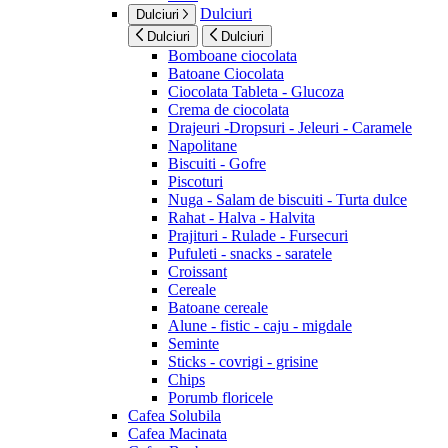
Dulciuri
Dulciuri
Dulciuri
Dulciuri
Bomboane ciocolata
Batoane Ciocolata
Ciocolata Tableta - Glucoza
Crema de ciocolata
Drajeuri -Dropsuri - Jeleuri - Caramele
Napolitane
Biscuiti - Gofre
Piscoturi
Nuga - Salam de biscuiti - Turta dulce
Rahat - Halva - Halvita
Prajituri - Rulade - Fursecuri
Pufuleti - snacks - saratele
Croissant
Cereale
Batoane cereale
Alune - fistic - caju - migdale
Seminte
Sticks - covrigi - grisine
Chips
Porumb floricele
Cafea Solubila
Cafea Macinata