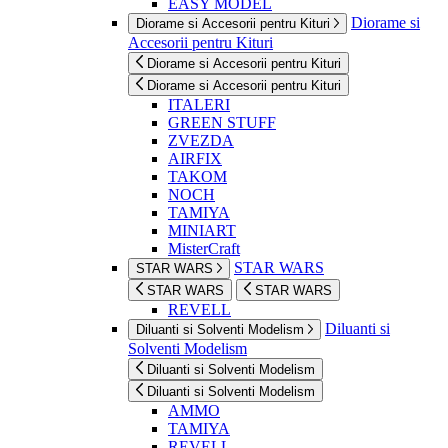
EASY MODEL
Diorame si
Diorame si Accesorii pentru Kituri
Accesorii pentru Kituri
Diorame si Accesorii pentru Kituri
Diorame si Accesorii pentru Kituri
ITALERI
GREEN STUFF
ZVEZDA
AIRFIX
TAKOM
NOCH
TAMIYA
MINIART
MisterCraft
STAR WARS
STAR WARS
STAR WARS
STAR WARS
REVELL
Diluanti si
Diluanti si Solventi Modelism
Solventi Modelism
Diluanti si Solventi Modelism
Diluanti si Solventi Modelism
AMMO
TAMIYA
REVELL