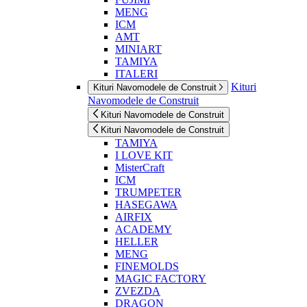
MENG
ICM
AMT
MINIART
TAMIYA
ITALERI
Kituri
Kituri Navomodele de Construit
Navomodele de Construit
Kituri Navomodele de Construit
Kituri Navomodele de Construit
TAMIYA
I LOVE KIT
MisterCraft
ICM
TRUMPETER
HASEGAWA
AIRFIX
ACADEMY
HELLER
MENG
FINEMOLDS
MAGIC FACTORY
ZVEZDA
DRAGON