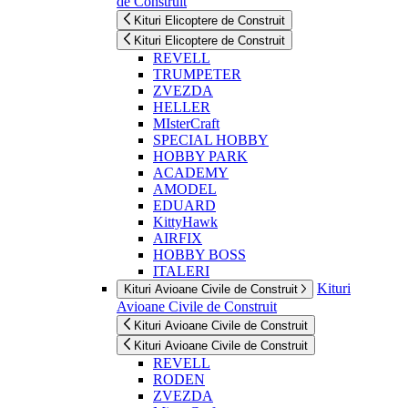
de Construit
Kituri Elicoptere de Construit
Kituri Elicoptere de Construit
REVELL
TRUMPETER
ZVEZDA
HELLER
MIsterCraft
SPECIAL HOBBY
HOBBY PARK
ACADEMY
AMODEL
EDUARD
KittyHawk
AIRFIX
HOBBY BOSS
ITALERI
Kituri
Kituri Avioane Civile de Construit
Avioane Civile de Construit
Kituri Avioane Civile de Construit
Kituri Avioane Civile de Construit
REVELL
RODEN
ZVEZDA