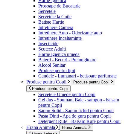
Hartie Igienica
Prosoape de Bucatarie
Servetele
Servetele la Cutie
Batiste Hartie
Intretinere Camera
Intretinere Auto - Odorizante auto
Intretinere Incaltaminte
Insecticide
Scutece Adulti
Hartie igienica umeda
Baterii - Becuri - Prelungitoare
Alcool Sanitar
Produse pentru lipit
Candele - Lumanari - betisoare parfumate
Produse pentru Copii
Produse pentru Copii
Produse pentru Copii
Servetele Umede pentru Copii
Gel dus - Spumant Baie - sampon - balsam
pentru Copii
Sapun Solid - Sapun lichid pentru Copii
Pasta Dinti - Apa de gura pentru Copii
Detergent Rufe - Balsam Rufe pentru Copii
Hrana Animala
Hrana Animala