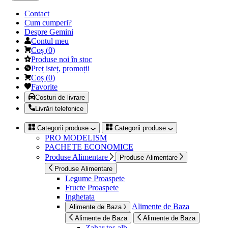
Contact
Cum cumperi?
Despre Gemini
Contul meu
Coș
(
0
)
Produse noi în stoc
Preț isteț, promoții
Coș
(
0
)
Favorite
Costuri de livrare
Livrări telefonice
Categorii produse
Categorii produse
PRO MODELISM
PACHETE ECONOMICE
Produse Alimentare
Produse Alimentare
Produse Alimentare
Legume Proaspete
Fructe Proaspete
Inghetata
Alimente de Baza
Alimente de Baza
Alimente de Baza
Alimente de Baza
Zahar tos alb