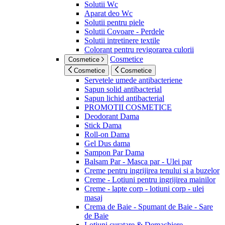
Solutii Wc
Aparat deo Wc
Solutii pentru piele
Solutii Covoare - Perdele
Solutii intretinere textile
Colorant pentru revigorarea culorii
Cosmetice
Cosmetice
Cosmetice
Cosmetice
Servetele umede antibacteriene
Sapun solid antibacterial
Sapun lichid antibacterial
PROMOTII COSMETICE
Deodorant Dama
Stick Dama
Roll-on Dama
Gel Dus dama
Sampon Par Dama
Balsam Par - Masca par - Ulei par
Creme pentru ingrijirea tenului si a buzelor
Creme - Lotiuni pentru ingrijirea mainilor
Creme - lapte corp - lotiuni corp - ulei
masaj
Crema de Baie - Spumant de Baie - Sare
de Baie
Lotiuni curatare & Demachiere