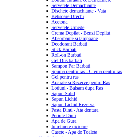
Servetele Demachiante
Dischete demachiante - Vata
Betisoare Urechi
Acetona
Servetele Umede
Crema Depilat - Benzi Depilat
Absorbante si tampoane
Deodorant Barbati
Stick Barbati
Roll-on Barbati
Gel Dus barbati
Sampon Par Barbati
Spuma pentru ras - Crema pentru ras
Gel pentru ras
Aparate si Rezerve pentru Ras
Lotiuni - Balsam dupa Ras
Sapun Solid
Sapun Lichid
Sapun Lichid Rezerva
Pasta Dinti - Ata dentara
Periute Dinti
Apa de Gura
Intretinere picioare
Casete - Apa de Toaleta