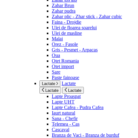
Zahar Brun
Zahar pudra
Zahar plic - Zhar stick - Zahar cubic
Faina - Drojdie
Ulei de floarea soarelui
Ulei de masline
Malai
Orez - Fasole
Gris - Pesmet - Arpacas
Oua
Otet Romania
Otet import
Sare
Paste fainoase
Lactate
Lactate
Lactate
Lactate
Lapte Proaspat
Lapte UHT
Lapte Cafea - Pudra Cafea
Iaurt natural
Sana - Chefir
Telemea - Cas
Cascaval
Branza de Vaci - Branza de burduf