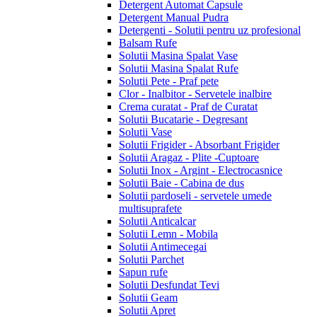
Detergent Automat Capsule
Detergent Manual Pudra
Detergenti - Solutii pentru uz profesional
Balsam Rufe
Solutii Masina Spalat Vase
Solutii Masina Spalat Rufe
Solutii Pete - Praf pete
Clor - Inalbitor - Servetele inalbire
Crema curatat - Praf de Curatat
Solutii Bucatarie - Degresant
Solutii Vase
Solutii Frigider - Absorbant Frigider
Solutii Aragaz - Plite -Cuptoare
Solutii Inox - Argint - Electrocasnice
Solutii Baie - Cabina de dus
Solutii pardoseli - servetele umede
multisuprafete
Solutii Anticalcar
Solutii Lemn - Mobila
Solutii Antimecegai
Solutii Parchet
Sapun rufe
Solutii Desfundat Tevi
Solutii Geam
Solutii Apret