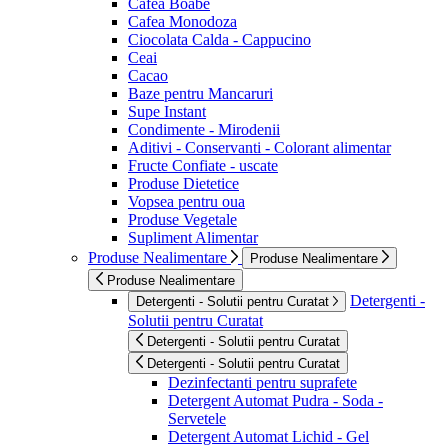
Cafea Boabe
Cafea Monodoza
Ciocolata Calda - Cappucino
Ceai
Cacao
Baze pentru Mancaruri
Supe Instant
Condimente - Mirodenii
Aditivi - Conservanti - Colorant alimentar
Fructe Confiate - uscate
Produse Dietetice
Vopsea pentru oua
Produse Vegetale
Supliment Alimentar
Produse Nealimentare
Produse Nealimentare
Produse Nealimentare
Detergenti -
Detergenti - Solutii pentru Curatat
Solutii pentru Curatat
Detergenti - Solutii pentru Curatat
Detergenti - Solutii pentru Curatat
Dezinfectanti pentru suprafete
Detergent Automat Pudra - Soda -
Servetele
Detergent Automat Lichid - Gel