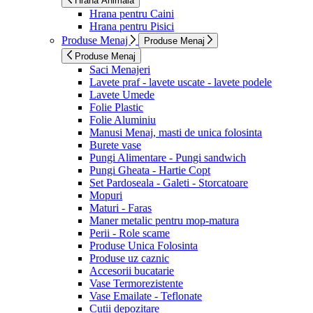
Hrana Animala
Hrana pentru Caini
Hrana pentru Pisici
Produse Menaj
Produse Menaj
Produse Menaj
Saci Menajeri
Lavete praf - lavete uscate - lavete podele
Lavete Umede
Folie Plastic
Folie Aluminiu
Manusi Menaj, masti de unica folosinta
Burete vase
Pungi Alimentare - Pungi sandwich
Pungi Gheata - Hartie Copt
Set Pardoseala - Galeti - Storcatoare
Mopuri
Maturi - Faras
Maner metalic pentru mop-matura
Perii - Role scame
Produse Unica Folosinta
Produse uz caznic
Accesorii bucatarie
Vase Termorezistente
Vase Emailate - Teflonate
Cutii depozitare