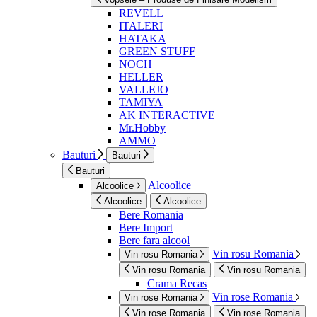
REVELL
ITALERI
HATAKA
GREEN STUFF
NOCH
HELLER
VALLEJO
TAMIYA
AK INTERACTIVE
Mr.Hobby
AMMO
Bauturi
Bauturi
Bauturi
Alcoolice
Alcoolice
Alcoolice
Alcoolice
Bere Romania
Bere Import
Bere fara alcool
Vin rosu Romania
Vin rosu Romania
Vin rosu Romania
Vin rosu Romania
Crama Recas
Vin rose Romania
Vin rose Romania
Vin rose Romania
Vin rose Romania