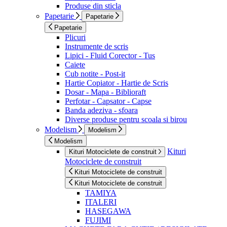
Produse din sticla
Papetarie
Papetarie
Papetarie
Plicuri
Instrumente de scris
Lipici - Fluid Corector - Tus
Caiete
Cub notite - Post-it
Hartie Copiator - Hartie de Scris
Dosar - Mapa - Biblioraft
Perfotar - Capsator - Capse
Banda adeziva - sfoara
Diverse produse pentru scoala si birou
Modelism
Modelism
Modelism
Kituri
Kituri Motociclete de construit
Motociclete de construit
Kituri Motociclete de construit
Kituri Motociclete de construit
TAMIYA
ITALERI
HASEGAWA
FUJIMI