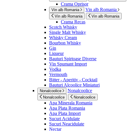
Crama Oprisor
Vin alb Romania
Vin alb Romania
Vin alb Romania
Vin alb Romania
Crama Recas
Scotch Whisky
Single Malt Whisky
Whisky Cream
Bourbon Whisky
Gin
Liqueur
Bauturi Spirtoase Diverse
Vin Spumant Import
Vodka
Vermouth
Bitter - Aperitiv - Cocktail
Bauturi Alcoolice Miniaturi
Nonalcoolice
Nonalcoolice
Nonalcoolice
Nonalcoolice
Apa Minerala Romania
Apa Plata Romania
Apa Plata Import
Sucuri Acidulate
Sucuri Neacidulate
Nectar