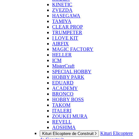
KINETIC
ZVEZDA
HASEGAWA
TAMIYA
CLEAR PROP
TRUMPETER
I LOVE KIT
AIRFIX
MAGIC FACTORY
HELLER
ICM
MisterCraft
SPECIAL HOBBY
HOBBY PARK
EDUARD
ACADEMY
BRONCO
HOBBY BOSS
TAKOM
ITALERI
ZOUKEI MURA
REVELL
AOSHIMA
Kituri Elicoptere
Kituri Elicoptere de Construit