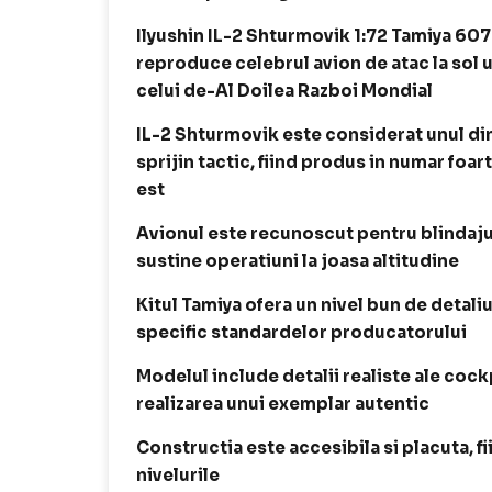
Ilyushin IL-2 Shturmovik 1:72 Tamiya 60
reproduce celebrul avion de atac la sol ut
celui de-Al Doilea Razboi Mondial
IL-2 Shturmovik este considerat unul din
sprijin tactic, fiind produs in numar foart
est
Avionul este recunoscut pentru blindajul
sustine operatiuni la joasa altitudine
Kitul Tamiya ofera un nivel bun de detaliu
specific standardelor producatorului
Modelul include detalii realiste ale cockp
realizarea unui exemplar autentic
Constructia este accesibila si placuta, f
nivelurile