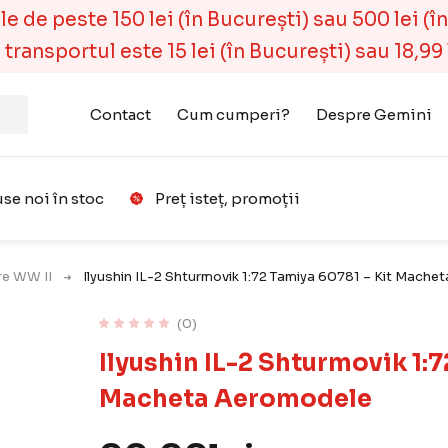
 de peste 150 lei (în București) sau 500 lei (în r
ransportul este 15 lei (în București) sau 18,99 l
Contact
Cum cumperi?
Despre Gemini
se noi în stoc
Preț isteț, promoții
Favorit
are WW II
Ilyushin IL-2 Shturmovik 1:72 Tamiya 60781 – Kit Mach
(0)
Ilyushin IL-2 Shturmovik 1:7
Macheta Aeromodele