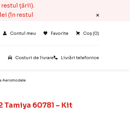
estul țării).
ei (în restul
Contul meu
Favorite
Coș 
(
0
)
e
Costuri de livrare
Livrări telefonice
eta Aeromodele
2 Tamiya 60781 – Kit