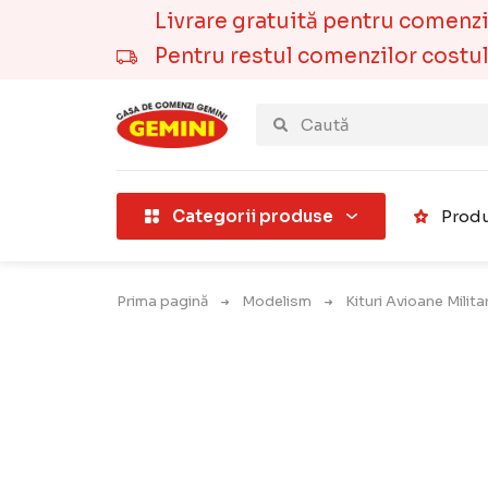
Livrare gratuită pentru comenzile
Pentru restul comenzilor costul t
țării).
Categorii produse
Produ
Prima pagină
Modelism
Kituri Avioane Milit