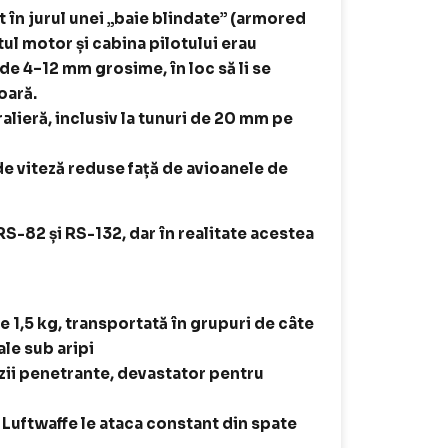
t în jurul unei „baie blindate” (armored
l motor și cabina pilotului erau
 de 4–12 mm grosime, în loc să li se
oară.
ralieră, inclusiv la tunuri de 20 mm pe
e viteză reduse față de avioanele de
RS-82 și RS-132, dar în realitate acestea
1,5 kg, transportată în grupuri de câte
le sub aripi
ozii penetrante, devastator pentru
 Luftwaffe le ataca constant din spate