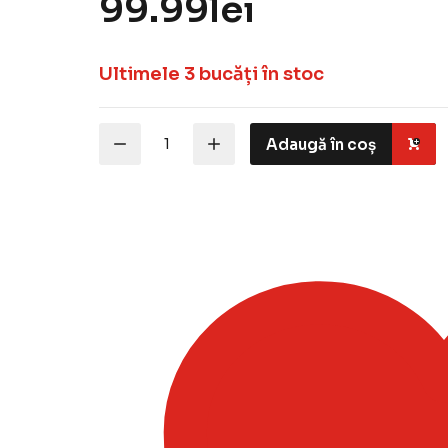
99.99
lei
Ultimele 3 bucăți în stoc
Cantitate
Adaugă în coș
Ilyushin
IL-
2
Shturmovik
1:72
Tamiya
60781
–
Kit
Macheta
Aeromodele