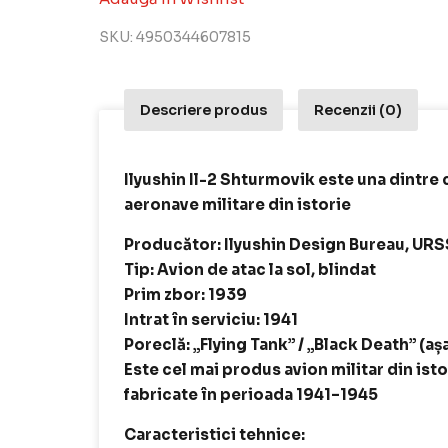
SKU:
4950344607815
Descriere produs
Recenzii (0)
Ilyushin Il-2 Shturmovik este una dintre
aeronave militare din istorie
Producător: Ilyushin Design Bureau, URS
Tip: Avion de atac la sol, blindat
Prim zbor: 1939
Intrat în serviciu: 1941
Poreclă: „Flying Tank” / „Black Death” (aș
Este cel mai produs avion militar din ist
fabricate în perioada 1941–1945
Caracteristici tehnice: