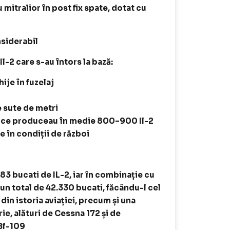
 mitralior în post fix spate, dotat cu
nsiderabil
Il-2 care s-au întors la bază:
ije în fuzelaj
e sute de metri
ietice produceau în medie 800–900 Il-2
e în condiții de război
183 bucati de IL-2, iar în combinație cu
 un total de 42.330 bucati,
făcându-l cel
in istoria aviației, precum și una
ie, alături de Cessna 172 și de
Bf-109