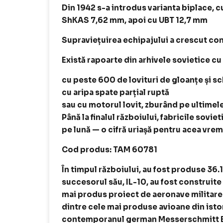
Din 1942 s-a introdus varianta biplace, cu
ShKAS 7,62 mm, apoi cu UBT 12,7 mm
Supraviețuirea echipajului a crescut co
Există rapoarte din arhivele sovietice cu 
cu peste 600 de lovituri de gloanțe și sch
cu aripa spate parțial ruptă
sau cu motorul lovit, zburând pe ultimel
Până la finalul războiului, fabricile sov
pe lună — o cifră uriașă pentru acea vrem
Cod produs: TAM 60781
În timpul războiului, au fost produse 36.
succesorul său, IL-10, au fost construite
mai produs proiect de aeronave militare d
dintre cele mai produse avioane din istor
contemporanul german Messerschmitt 