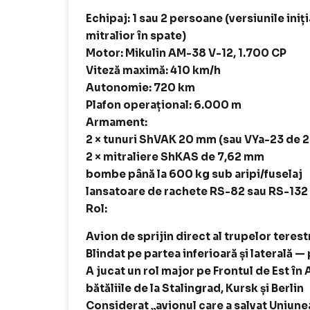
Echipaj: 1 sau 2 persoane (versiunile ini
mitralior în spate)
Motor: Mikulin AM-38 V-12, 1.700 CP
Viteză maximă: 410 km/h
Autonomie: 720 km
Plafon operațional: 6.000 m
Armament:
2 × tunuri ShVAK 20 mm (sau VYa-23 de 
2 × mitraliere ShKAS de 7,62 mm
bombe până la 600 kg sub aripi/fuselaj
lansatoare de rachete RS-82 sau RS-132
Rol:
Avion de sprijin direct al trupelor teres
Blindat pe partea inferioară și laterală —
A jucat un rol major pe Frontul de Est în 
bătăliile de la Stalingrad, Kursk și Berlin
Considerat „avionul care a salvat Uniune