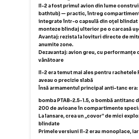
Il-2 a fost primul avion din lume construi
bathtub) — practic, întreg compartimentu
integrate într-o capsulă din oțel blindat
monteze blindaj ulterior pe o carcasă uș
Avantaj: rezista la lovituri directe de mit
anumite zone.
Dezavantaj: avion greu, cu performanțe d
vânătoare
Il-2 era temut mai ales pentru rachetele 
aveau o precizie slabă
Însă armamentul principal anti-tanc era:
bomba PTAB-2.5-1.5, o bombă antitanc de 
200 de avioane în compartimente specia
La lansare, crea un „covor” de mici expl
blindate
Primele versiuni Il-2 erau monoplace, iar