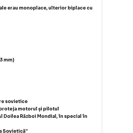
țiale erau monoplace, ulterior biplace cu
23 mm)
tre sovietice
 proteja motorul și pilotul
Al Doilea Război Mondial, în special în
a Sovietică”