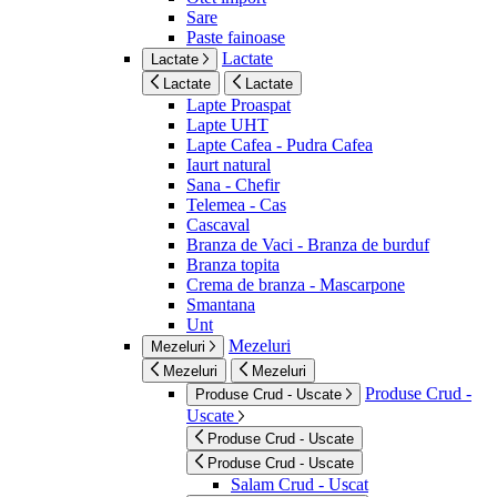
Sare
Paste fainoase
Lactate
Lactate
Lactate
Lactate
Lapte Proaspat
Lapte UHT
Lapte Cafea - Pudra Cafea
Iaurt natural
Sana - Chefir
Telemea - Cas
Cascaval
Branza de Vaci - Branza de burduf
Branza topita
Crema de branza - Mascarpone
Smantana
Unt
Mezeluri
Mezeluri
Mezeluri
Mezeluri
Produse Crud -
Produse Crud - Uscate
Uscate
Produse Crud - Uscate
Produse Crud - Uscate
Salam Crud - Uscat