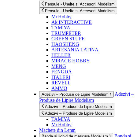
Pensule - Unelte si Accesorii Modelism
Pensule - Unelte si Accesorii Modelism
Mr.Hobby
Ak INTERACTIVE
TAMIYA
TRUMPETER
GREEN STUFF
HAOSHENG
ARTESANIA LATINA
HELLER
MIRAGE HOBBY
MENG
FENGDA
ITALERI
REVELL
AMMO
Adezivi –
Adezivi – Produse de Lipire Modelism
Produse de Lipire Modelism
Adezivi – Produse de Lipire Modelism
Adezivi – Produse de Lipire Modelism
TAMIYA
Mr.Hobby
Machete din Lemn
Banda si
Banda si lichid de mascare Modelism