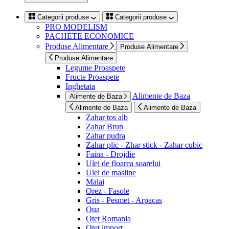
Categorii produse
Categorii produse
PRO MODELISM
PACHETE ECONOMICE
Produse Alimentare
Produse Alimentare
Produse Alimentare
Legume Proaspete
Fructe Proaspete
Inghetata
Alimente de Baza
Alimente de Baza
Alimente de Baza
Alimente de Baza
Zahar tos alb
Zahar Brun
Zahar pudra
Zahar plic - Zhar stick - Zahar cubic
Faina - Drojdie
Ulei de floarea soarelui
Ulei de masline
Malai
Orez - Fasole
Gris - Pesmet - Arpacas
Oua
Otet Romania
Otet import