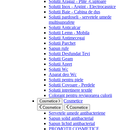
Solutii Aragaz - Plite -Cuptoare
Solutii Inox - Argint - Electrocasnice
Solutii Baie - Cabina de dus
Solutii pardoseli - servetele umede
multisuprafete
Solutii Anticalcar
Solutii Lemn - Mobila
Solutii Antimecegai
Solutii Parchet
Sapun rufe
Solutii Desfundat Tevi
Solutii Geam
Solutii Apret
Solutii Wc
Aparat deo Wc
Solutii pentru piele
Solutii Covoare - Perdele
Solutii intretinere textile
Colorant pentru revigorarea culorii
Cosmetice
Cosmetice
Cosmetice
Cosmetice
Servetele umede antibacteriene
Sapun solid antibacterial
Sapun lichid antibacterial
PROMOTII COSMETICE