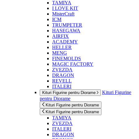
TAMIYA
I LOVE KIT
MisterCraft
ICM
TRUMPETER
HASEGAWA
AIRFIX
ACADEMY
HELLER
MENG
FINEMOLDS
MAGIC FACTORY
ZVEZDA
DRAGON
REVELL
ITALERI
Kituri Figurine
Kituri Figurine pentru Diorame
pentru Diorame
Kituri Figurine pentru Diorame
Kituri Figurine pentru Diorame
TAMIYA
ZVEZDA
ITALERI
DRAGON