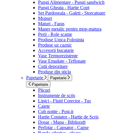
Pungi Alimentare - Pungi sandwich
Pungi Gheata - Hartie Copt
Set Pardoseala - Galeti - Storcatoare
Mopuri
Maturi - Faras
Maner metalic pentru mop-matura
Perii - Role scame
Produse Unica Folosinta
Produse uz caznic
Accesorii bucatarie
Vase Termorezistente
Vase Emailate - Teflonate
Cutii depozitare
Produse din sticla
Papetarie
Papetarie
Papetarie
Plicuri
Instrumente de scris
Lipici - Fluid Corector - Tus
Caiete
Cub notite - Post-it
Hartie Copiator - Hartie de Scris
Dosar - Mapa - Biblioraft
Perfotar - Capsator - Capse
Banda adeziva - sfoara