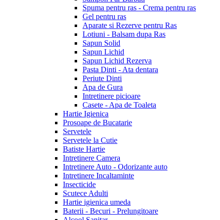
Spuma pentru ras - Crema pentru ras
Gel pentru ras
Aparate si Rezerve pentru Ras
Lotiuni - Balsam dupa Ras
Sapun Solid
Sapun Lichid
Sapun Lichid Rezerva
Pasta Dinti - Ata dentara
Periute Dinti
Apa de Gura
Intretinere picioare
Casete - Apa de Toaleta
Hartie Igienica
Prosoape de Bucatarie
Servetele
Servetele la Cutie
Batiste Hartie
Intretinere Camera
Intretinere Auto - Odorizante auto
Intretinere Incaltaminte
Insecticide
Scutece Adulti
Hartie igienica umeda
Baterii - Becuri - Prelungitoare
Alcool Sanitar