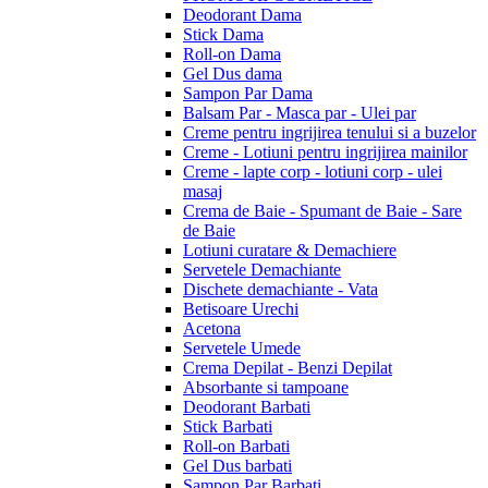
Deodorant Dama
Stick Dama
Roll-on Dama
Gel Dus dama
Sampon Par Dama
Balsam Par - Masca par - Ulei par
Creme pentru ingrijirea tenului si a buzelor
Creme - Lotiuni pentru ingrijirea mainilor
Creme - lapte corp - lotiuni corp - ulei
masaj
Crema de Baie - Spumant de Baie - Sare
de Baie
Lotiuni curatare & Demachiere
Servetele Demachiante
Dischete demachiante - Vata
Betisoare Urechi
Acetona
Servetele Umede
Crema Depilat - Benzi Depilat
Absorbante si tampoane
Deodorant Barbati
Stick Barbati
Roll-on Barbati
Gel Dus barbati
Sampon Par Barbati