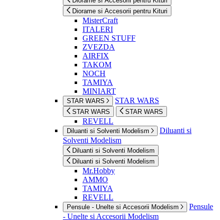
Diorame si Accesorii pentru Kituri
Diorame si Accesorii pentru Kituri
MisterCraft
ITALERI
GREEN STUFF
ZVEZDA
AIRFIX
TAKOM
NOCH
TAMIYA
MINIART
STAR WARS
STAR WARS
STAR WARS
STAR WARS
REVELL
Diluanti si
Diluanti si Solventi Modelism
Solventi Modelism
Diluanti si Solventi Modelism
Diluanti si Solventi Modelism
Mr.Hobby
AMMO
TAMIYA
REVELL
Pensule
Pensule - Unelte si Accesorii Modelism
- Unelte si Accesorii Modelism