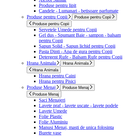
Produse pentru lipit
Candele - Lumanari - betisoare parfumate
Produse pentru Copii
Produse pentru Copii
Produse pentru Copii
Servetele Umede pentru Copii
Gel dus - Spumant Baie - sampon - balsam
pentru Copii
Sapun Solid - Sapun lichid pentru Copii
Pasta Dinti - Apa de gura pentru Copii
Detergent Rufe - Balsam Rufe pentru Copii
Hrana Animala
Hrana Animala
Hrana Animala
Hrana pentru Caini
Hrana pentru Pisici
Produse Menaj
Produse Menaj
Produse Menaj
Saci Menajeri
Lavete praf - lavete uscate - lavete podele
Lavete Umede
Folie Plastic
Folie Aluminiu
Manusi Menaj, masti de unica folosinta
Burete vase