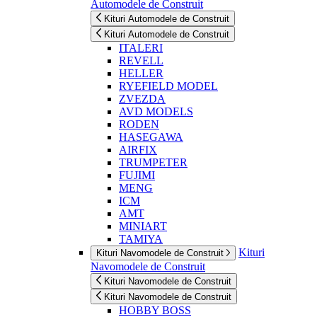
Automodele de Construit
Kituri Automodele de Construit
Kituri Automodele de Construit
ITALERI
REVELL
HELLER
RYEFIELD MODEL
ZVEZDA
AVD MODELS
RODEN
HASEGAWA
AIRFIX
TRUMPETER
FUJIMI
MENG
ICM
AMT
MINIART
TAMIYA
Kituri
Kituri Navomodele de Construit
Navomodele de Construit
Kituri Navomodele de Construit
Kituri Navomodele de Construit
HOBBY BOSS