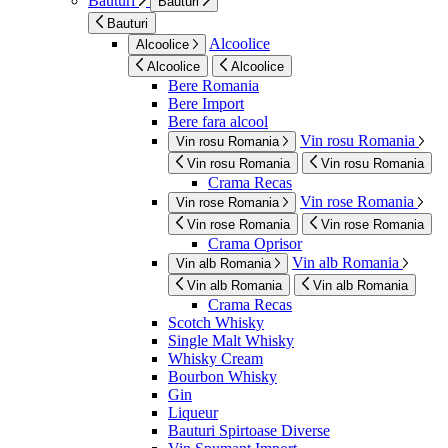
Bauturi
Bauturi
Bauturi
Alcoolice
Alcoolice
Alcoolice
Alcoolice
Bere Romania
Bere Import
Bere fara alcool
Vin rosu Romania
Vin rosu Romania
Vin rosu Romania
Vin rosu Romania
Crama Recas
Vin rose Romania
Vin rose Romania
Vin rose Romania
Vin rose Romania
Crama Oprisor
Vin alb Romania
Vin alb Romania
Vin alb Romania
Vin alb Romania
Crama Recas
Scotch Whisky
Single Malt Whisky
Whisky Cream
Bourbon Whisky
Gin
Liqueur
Bauturi Spirtoase Diverse