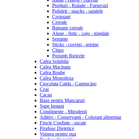
Prajituri - Rulade - Fursecuri
Pufuleti - snacks - saratele
Croissant
Cereale
Batoane cereale
Alune - fistic - caju - migdale
Seminte
Sticks - covrigi - grisine
Chips
Porumb floricele
Cafea Solubila
Cafea Macinata
Cafea Boabe
Cafea Monodoza
Ciocolata Calda - Cappucino
Ceai
Cacao
Baze pentru Mancaruri
Supe Instant
Condimente - Mirodenii
Aditivi - Conservanti - Colorant alimentar
Fructe Confiate - uscate
Produse Dietetice
Vopsea pentru oua