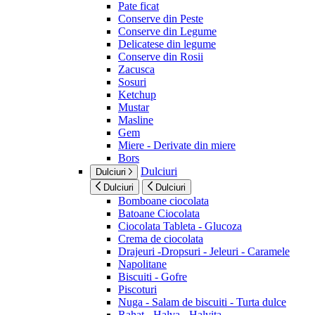
Pate ficat
Conserve din Peste
Conserve din Legume
Delicatese din legume
Conserve din Rosii
Zacusca
Sosuri
Ketchup
Mustar
Masline
Gem
Miere - Derivate din miere
Bors
Dulciuri
Dulciuri
Dulciuri
Dulciuri
Bomboane ciocolata
Batoane Ciocolata
Ciocolata Tableta - Glucoza
Crema de ciocolata
Drajeuri -Dropsuri - Jeleuri - Caramele
Napolitane
Biscuiti - Gofre
Piscoturi
Nuga - Salam de biscuiti - Turta dulce
Rahat - Halva - Halvita