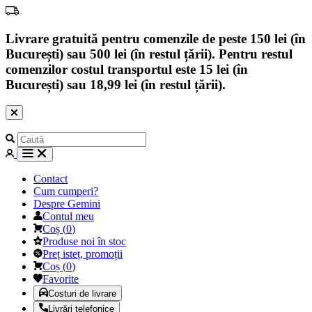
Livrare gratuită pentru comenzile de peste 150 lei (în
București) sau 500 lei (în restul țării). Pentru restul
comenzilor costul transportul este 15 lei (în
București) sau 18,99 lei (în restul țării).
Contact
Cum cumperi?
Despre Gemini
Contul meu
Coș
(
0
)
Produse noi în stoc
Preț isteț, promoții
Coș
(
0
)
Favorite
Costuri de livrare
Livrări telefonice