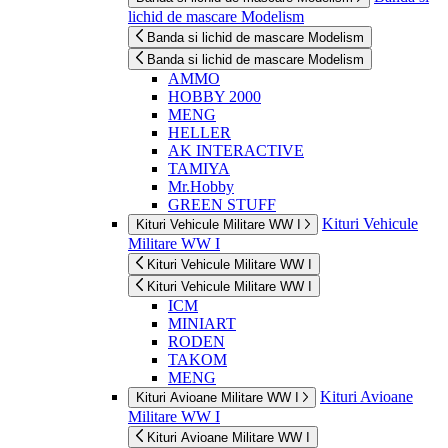
lichid de mascare Modelism
Banda si lichid de mascare Modelism
Banda si lichid de mascare Modelism
AMMO
HOBBY 2000
MENG
HELLER
AK INTERACTIVE
TAMIYA
Mr.Hobby
GREEN STUFF
Kituri Vehicule
Kituri Vehicule Militare WW I
Militare WW I
Kituri Vehicule Militare WW I
Kituri Vehicule Militare WW I
ICM
MINIART
RODEN
TAKOM
MENG
Kituri Avioane
Kituri Avioane Militare WW I
Militare WW I
Kituri Avioane Militare WW I