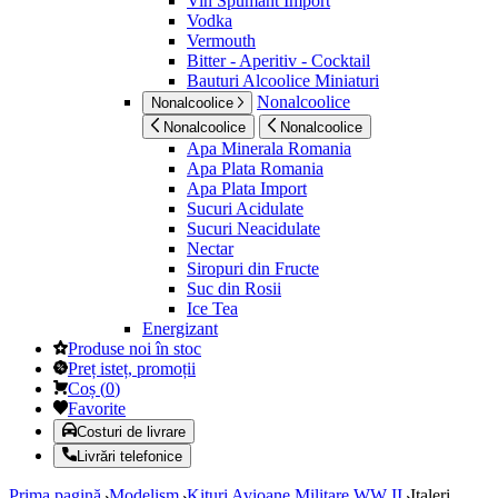
Vin Spumant Import
Vodka
Vermouth
Bitter - Aperitiv - Cocktail
Bauturi Alcoolice Miniaturi
Nonalcoolice
Nonalcoolice
Nonalcoolice
Nonalcoolice
Apa Minerala Romania
Apa Plata Romania
Apa Plata Import
Sucuri Acidulate
Sucuri Neacidulate
Nectar
Siropuri din Fructe
Suc din Rosii
Ice Tea
Energizant
Produse noi în stoc
Preț isteț, promoții
Coș
(
0
)
Favorite
Costuri de livrare
Livrări telefonice
Prima pagină
Modelism
Kituri Avioane Militare WW II
Italeri