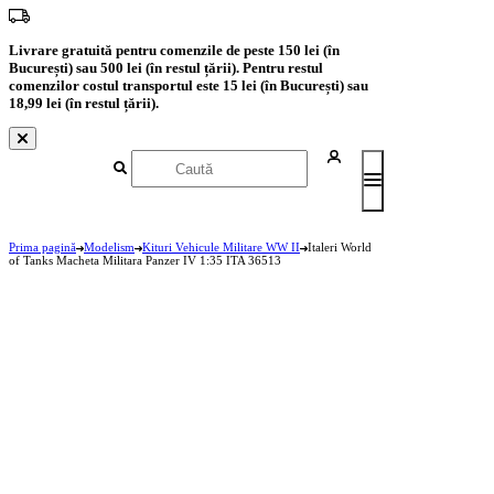
Livrare gratuită pentru comenzile de peste 150 lei (în
București) sau 500 lei (în restul țării). Pentru restul
comenzilor costul transportul este 15 lei (în București) sau
18,99 lei (în restul țării).
Prima pagină
Modelism
Kituri Vehicule Militare WW II
Italeri World
of Tanks Macheta Militara Panzer IV 1:35 ITA 36513