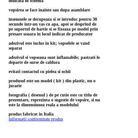
indicata in schema
vopsirea se face inainte sau dupa asamblare
insemnele se decupeaza si se introduc pentru 30
secunde intr-un vas cu apa, apoi se desprind de
pe suportul de hartie si se fixeaza pe model prin
presare usoara in locul indicat de producator
adezivul este inclus in kit; vopselele se vand
separat
adezivul si vopseaua sunt inflamabile; pastrati-le
departe de surse de caldura
evitati contactul cu pielea si ochii
produsul este un model ( kit ) din plastic, nu o
jucarie
fotografia ( desenul ) de pe cutie este cu titlu de
prezentare, reprezinta o sugestie de vopsire, si nu
este la dimensiunea reala a modelului
produs fabricat in Italia
Informații conformitate produs