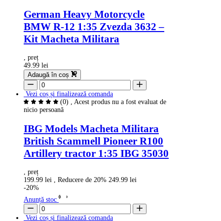
German Heavy Motorcycle
BMW R-12 1:35 Zvezda 3632 –
Kit Macheta Militara
, preț
49.99 lei
Adaugă în coș
Vezi coș și finalizează comanda
(0)
, Acest produs nu a fost evaluat de
nicio persoană
IBG Models Macheta Militara
British Scammell Pioneer R100
Artillery tractor 1:35 IBG 35030
, preț
199.99 lei
, Reducere de 20%
249.99 lei
-20%
Anunță stoc
Vezi coș și finalizează comanda