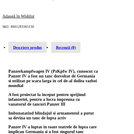
Adaugă în Wishlist
SKU:
8001283365130
Descriere produs
Recenzii (0)
Panzerkampfwagen IV (PzKpfw IV), cunoscut ca
Panzer IV a fost un tanc dezvoltat de Germania
si utilizat pe scara larga in cel de-al doilea razboi
mondial
A fost proiectat la inceput pentru sprijinul
infanteriei, pentru a lucra impreuna cu
vanatorul de tancuri Panzer III
Imbunatatind blindajul si armamentul a putut
sa devina un tanc de lupta activ
Panzer IV a luptat in toate teatrele de lupta care
implicau Germania si a fost singurul tanc