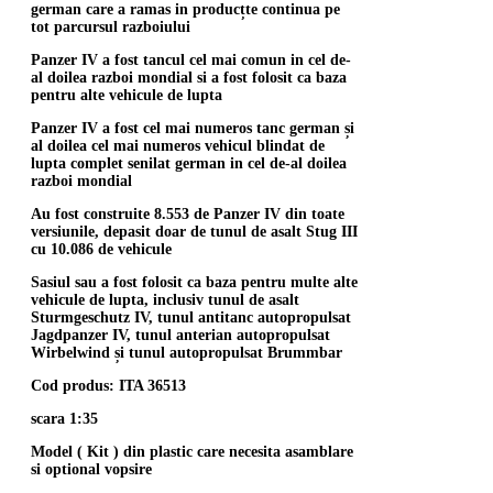
german care a ramas in producțte continua pe
tot parcursul razboiului
Panzer IV a fost tancul cel mai comun in cel de-
al doilea razboi mondial si a fost folosit ca baza
pentru alte vehicule de lupta
Panzer IV a fost cel mai numeros tanc german și
al doilea cel mai numeros vehicul blindat de
lupta complet senilat german in cel de-al doilea
razboi mondial
Au fost construite 8.553 de Panzer IV din toate
versiunile, depasit doar de tunul de asalt Stug III
cu 10.086 de vehicule
Sasiul sau a fost folosit ca baza pentru multe alte
vehicule de lupta, inclusiv tunul de asalt
Sturmgeschutz IV, tunul antitanc autopropulsat
Jagdpanzer IV, tunul anterian autopropulsat
Wirbelwind și tunul autopropulsat Brummbar
Cod produs: ITA 36513
scara 1:35
Model ( Kit ) din plastic care necesita asamblare
si optional vopsire