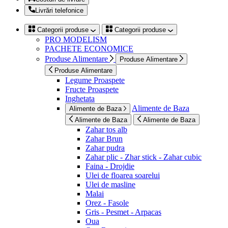
Livrări telefonice
Categorii produse
Categorii produse
PRO MODELISM
PACHETE ECONOMICE
Produse Alimentare
Produse Alimentare
Produse Alimentare
Legume Proaspete
Fructe Proaspete
Inghetata
Alimente de Baza
Alimente de Baza
Alimente de Baza
Alimente de Baza
Zahar tos alb
Zahar Brun
Zahar pudra
Zahar plic - Zhar stick - Zahar cubic
Faina - Drojdie
Ulei de floarea soarelui
Ulei de masline
Malai
Orez - Fasole
Gris - Pesmet - Arpacas
Oua