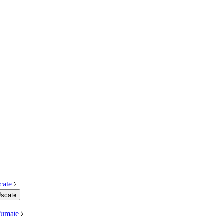
cate
Uscate
Afumate