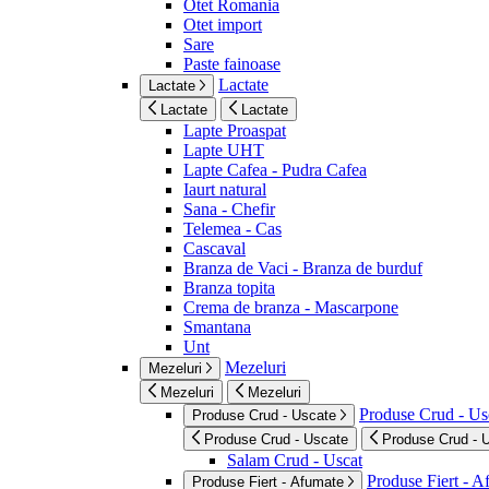
Otet Romania
Otet import
Sare
Paste fainoase
Lactate
Lactate
Lactate
Lactate
Lapte Proaspat
Lapte UHT
Lapte Cafea - Pudra Cafea
Iaurt natural
Sana - Chefir
Telemea - Cas
Cascaval
Branza de Vaci - Branza de burduf
Branza topita
Crema de branza - Mascarpone
Smantana
Unt
Mezeluri
Mezeluri
Mezeluri
Mezeluri
Produse Crud - Us
Produse Crud - Uscate
Produse Crud - Uscate
Produse Crud - 
Salam Crud - Uscat
Produse Fiert - 
Produse Fiert - Afumate