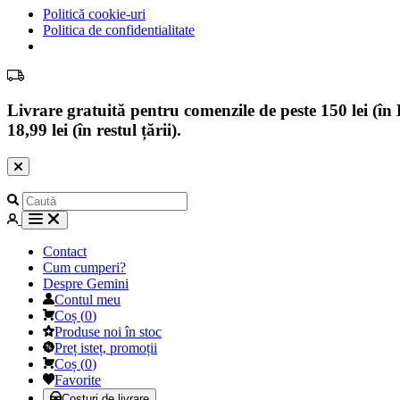
Politică cookie-uri
Politica de confidentialitate
Livrare gratuită pentru comenzile de peste 150 lei (în B
18,99 lei (în restul țării).
Contact
Cum cumperi?
Despre Gemini
Contul meu
Coș
(
0
)
Produse noi în stoc
Preț isteț, promoții
Coș
(
0
)
Favorite
Costuri de livrare