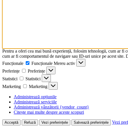
Pentru a oferi cea mai bună experiență, folosim tehnologii, cum ar fi 
cum ar fi comportamentul de navigare sau ID-uri unice pe acest site. Da
Funcționale
Funcționale
Mereu activ
Preferințe
Preferințe
Statistici
Statistici
Marketing
Marketing
Administrează opțiunile
Administrează serviciile
Administrează vânzătorii {vendor_count}
Citește mai multe despre aceste scopuri
Vezi pref
Acceptă
Refuză
Vezi preferințele
Salvează preferințele