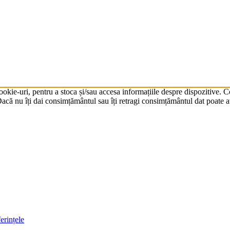
cookie-uri, pentru a stoca și/sau accesa informațiile despre dispozitive.
că nu îți dai consimțământul sau îți retragi consimțământul dat poate av
erințele