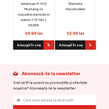
American P-51D
Macheta
Mustang cu
Aeromodele
vopseluri pensula si
adeziv 1:72 HELL
56268
49.99 lei
52.99 lei
Adaugă în coș
Adaugă în coș
Abonează-te la newsletter
Vrei să fii la curent cu promoțiile și ofertele
noastre? Abonează-te la newsletter: