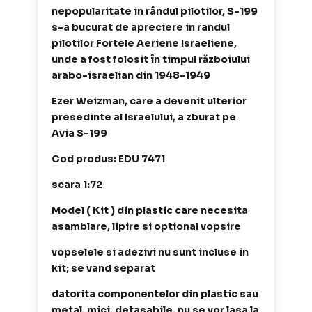
nepopularitate in rândul pilotilor, S-199
s-a bucurat de apreciere in randul
pilotilor Fortele Aeriene Israeliene,
unde a fost folosit în timpul războiului
arabo-israelian din 1948-1949
Ezer Weizman, care a devenit ulterior
presedinte al Israelului, a zburat pe
Avia S-199
Cod produs: EDU 7471
scara 1:72
Model ( Kit ) din plastic care necesita
asamblare, lipire si optional vopsire
vopselele si adezivi nu sunt incluse in
kit; se vand separat
datorita componentelor din plastic sau
metal, mici, detasabile, nu se vor lasa la