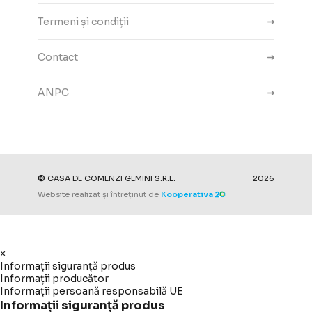
Termeni și condiții
Contact
ANPC
Setări cookie-uri
©
CASA DE COMENZI GEMINI S.R.L.
2026
Website realizat și întreținut de
Kooperativa
×
Informații siguranță produs
Informații producător
Informații persoană responsabilă UE
Informații siguranță produs