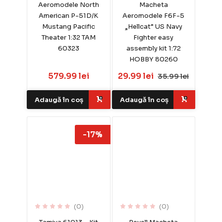
Aeromodele North
Macheta
American P-51D/K
Aeromodele F6F-5
Mustang Pacific
„Hellcat” US Navy
Theater 1:32 TAM
Fighter easy
60323
assembly kit 1:72
HOBBY 80260
579.99 lei
29.99 lei
35.99 lei
Adaugă în coș
Adaugă în coș
-17%
(0)
(0)