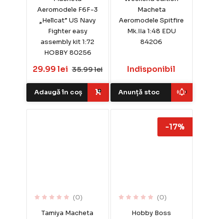
Aeromodele F6F-3
Macheta
„Hellcat” US Navy
Aeromodele Spitfire
Fighter easy
Mk.IIa 1:48 EDU
assembly kit 1:72
84206
HOBBY 80256
29.99 lei
Indisponibil
35.99 lei
Adaugă în coș
Anunță stoc
-17%
(0)
(0)
Tamiya Macheta
Hobby Boss