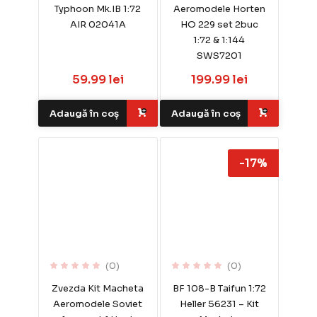
Typhoon Mk.IB 1:72
Aeromodele Horten
AIR 02041A
HO 229 set 2buc
1:72 & 1:144
SWS7201
59.99 lei
199.99 lei
Adaugă în coș
Adaugă în coș
-17%
(0)
(0)
Zvezda Kit Macheta
BF 108-B Taifun 1:72
Aeromodele Soviet
Heller 56231 – Kit