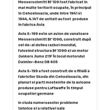
Messerschmitt Bf 109 fost fabricat in
mai multe teritorii ocupate, în principal
in Cehoslovacia, unde intre 1941 si
1944, 4.147 de unitati au fost produse
in fabrica Avia
Avia S-199 este un avion de vanatoare
Messerschmitt Bf 109G, construit după
cel de-al doilea razboi mondial,
folosind structura Bf 109G si un motor
Junkers Jumo 211F în locul motorului
Daimler-Benz DB 605
Avia S-199 a fost construit de o filială a
fabricilor Skoda din Cehoslovacia,
din
planuri si parti mostenite de la avioane
produse pentru Luftwaffe în timpul
ocupatiei germane
In ciuda numeroaselor probleme
tehnice si a relativei sale