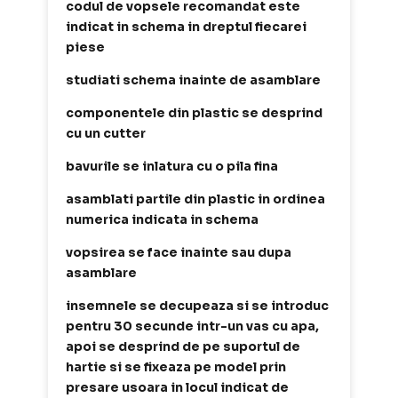
codul de vopsele recomandat este
indicat in schema in dreptul fiecarei
piese
studiati schema inainte de asamblare
componentele din plastic se desprind
cu un cutter
bavurile se inlatura cu o pila fina
asamblati partile din plastic in ordinea
numerica indicata in schema
vopsirea se face inainte sau dupa
asamblare
insemnele se decupeaza si se introduc
pentru 30 secunde intr-un vas cu apa,
apoi se desprind de pe suportul de
hartie si se fixeaza pe model prin
presare usoara in locul indicat de