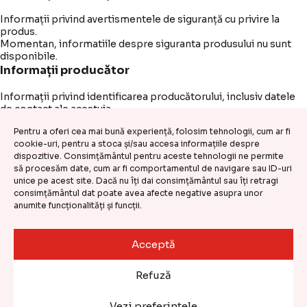
Informații privind avertismentele de siguranță cu privire la
produs.
Momentan, informatiile despre siguranta produsului nu sunt
disponibile.
Informații producător
Informații privind identificarea producătorului, inclusiv datele
de contact ale acestuia.
Denumire:
-
Pentru a oferi cea mai bună experiență, folosim tehnologii, cum ar fi
cookie-uri, pentru a stoca și/sau accesa informațiile despre
Email:
-
dispozitive. Consimțământul pentru aceste tehnologii ne permite
să procesăm date, cum ar fi comportamentul de navigare sau ID-uri
Adresă:
-
unice pe acest site. Dacă nu îți dai consimțământul sau îți retragi
consimțământul dat poate avea afecte negative asupra unor
Informații persoană responsabilă UE
anumite funcționalități și funcții.
Informații privind identificarea operatorului economic
responsabil pentru conformitatea produsului, inclusiv datele
Acceptă
de contact ale acestuia.
Denumire:
-
Refuză
Email:
-
Vezi preferințele