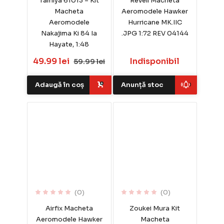
Tamiya 61013 – Kit
Revell Macheta
Macheta
Aeromodele Hawker
Aeromodele
Hurricane MK.IIC
Nakajima Ki 84 Ia
.JPG 1:72 REV 04144
Hayate, 1:48
49.99 lei
Indisponibil
59.99 lei
Adaugă în coș
Anunță stoc
(0)
(0)
Airfix Macheta
Zoukei Mura Kit
Aeromodele Hawker
Macheta