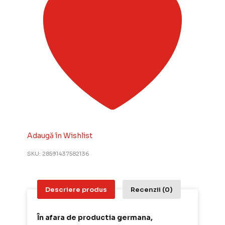
Messerschmitt
Avia
S-
199
bubble
canopy
1:72
EDU
7471
Adaugă în Wishlist
SKU:
28591437582136
Descriere produs
Recenzii (0)
În afara de productia germana,