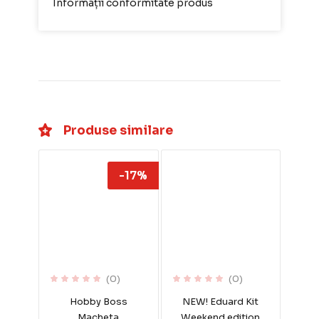
Informații conformitate produs
Produse similare
-17%
(0)
(0)
Hobby Boss
NEW! Eduard Kit
Macheta
Weekend edition