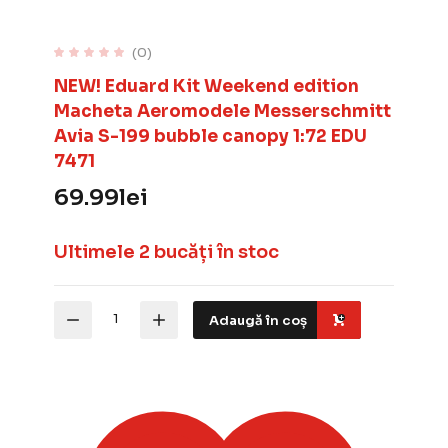
(0)
NEW! Eduard Kit Weekend edition
Macheta Aeromodele Messerschmitt
Avia S-199 bubble canopy 1:72 EDU
7471
69.99
lei
Ultimele 2 bucăți în stoc
Cantitate
Adaugă în coș
NEW!
Eduard
Kit
Weekend
edition
Macheta
Aeromodele