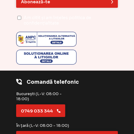
Abonează-te
Am citit și am înțeles
politica de
confidențialitate
Comandă telefonic
București (L-V: 08:00 -
18:00)
0749 033 344
În țară (L-V: 08:00 - 18:00)