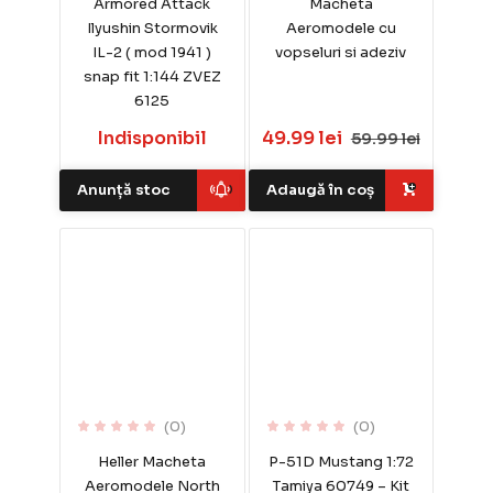
Armored Attack
Macheta
Ilyushin Stormovik
Aeromodele cu
IL-2 ( mod 1941 )
vopseluri si adeziv
snap fit 1:144 ZVEZ
6125
Indisponibil
49.99 lei
59.99 lei
Anunță stoc
Adaugă în coș
(0)
(0)
Heller Macheta
P-51D Mustang 1:72
Aeromodele North
Tamiya 60749 – Kit